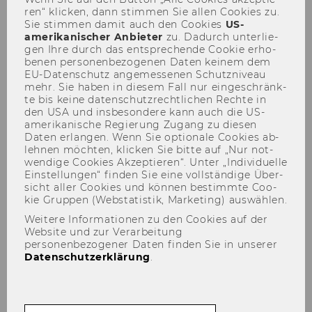
ren“ kli­cken, dann stim­men Sie allen Coo­kies zu.
lernt's sich besser
Sie stim­men damit auch den Coo­kies
US-​
amerikanischer An­bie­ter
zu. Da­durch un­ter­lie­
gen Ihre durch das ent­spre­chen­de Coo­kie er­ho­
be­nen per­so­nen­be­zo­ge­nen Daten kei­nem dem
EU-​Datenschutz an­ge­mes­se­nen Schutz­ni­veau
mehr. Sie haben in die­sem Fall nur ein­ge­schränk­
TEILEN
TEILEN
te bis keine da­ten­schutz­recht­li­chen Rech­te in
den USA und ins­be­son­de­re kann auch die US-​
amerikanische Re­gie­rung Zu­gang zu die­sen
Daten er­lan­gen. Wenn Sie op­tio­na­le Coo­kies ab­
19. Mai 2025
leh­nen möch­ten, kli­cken Sie bitte auf „Nur not­
wen­di­ge Coo­kies Ak­zep­tie­ren“. Unter „In­di­vi­du­el­le
Ein­stel­lun­gen“ fin­den Sie eine voll­stän­di­ge Über­
Prä­senz Trai­ning | LC.2.004 | 11:00 –
sicht aller Coo­kies und kön­nen be­stimm­te Coo­
12:00
kie Grup­pen (Web­sta­tis­tik, Mar­ke­ting) aus­wäh­len.
Weitere Informationen zu den Cookies auf der
Website und zur Verarbeitung
personenbezogener Daten finden Sie in unserer
Datenschutzerklärung
.
Skill Ses­si­on | Aus­ge­ras­tet
lernt's sich bes­ser