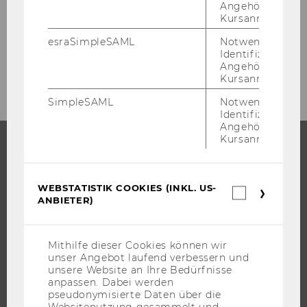
Angehörige/r für
Student Counselling
Kursanmeldung.
esraSimpleSAML
Notwendig zur
Identifizierung 
News Student Counselling Details SoSe 2025
Angehörige/r für
Kursanmeldung.
SimpleSAML
Notwendig zur
Identifizierung 
Angehörige/r für
Kursanmeldung.
STUDIUM
WEBSTATISTIK COOKIES (INKL. US-
Webstatis
WARUM WU?
ANBIETER)
Cookies
BACHELOR
(inkl.
US-
MASTER
Anbieter)
Mithilfe dieser Cookies können wir
DOKTORAT / PHD
unser Angebot laufend verbessern und
unsere Website an Ihre Bedürfnisse
EXECUTIVE EDUCATION
anpassen. Dabei werden
BEWERBUNG UND ZULASSUNG
pseudonymisierte Daten über die