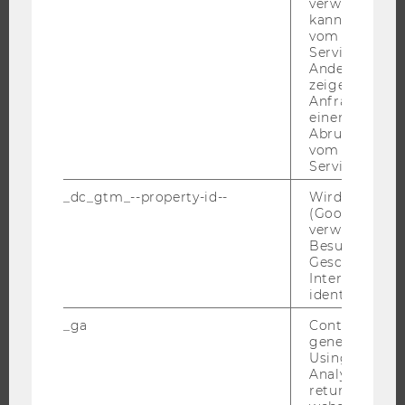
verwendet we
ÜBER DIE WU
kann, um eine
vom AMP-Clie
ORGANISATION
Service abzur
Andere mögli
WIRTSCHAFT UND GESELLSCHAFT
zeigen Opt-ou
CAMPUS
Anfrage im G
einen Fehler 
NEWS
Abrufen einer
vom AMP Clie
EVENTS ARCHIV
Service an.
EVENTS
_dc_gtm_--property-id--
Wird von Dou
WU FOUNDATION
(Google Tag 
verwendet, u
Besucher nach
Geschlecht o
Interessen zu
JOBS
identifizieren.
JOBS
_ga
Contains a r
generated use
JOBPORTAL
Using this ID
RESEARCH CAREER
Analytics can
returning use
WELCOME SERVICES