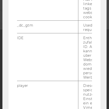
linked, the co
tags on the G
UNTERNEHMEN
website read 
cookie.
_dc_gtm
Used to throt
request rate.
IDE
Enthält eine
zufallsgenerie
Facebook
Instagram
Blog
ID. Anhand di
kann Google 
über verschie
Websites
domainübergr
YouTube
Newsletter
Bluesky
wiedererkenn
personalisiert
Werbung auss
player
Dieses Cooki
speichert
nutzerspezifi
IMPRESSUM
Einstellungen
BARRIEREFREIHEITSERKLÄRUNG WEBSEITE
ein eingebett
Vimeo-Video