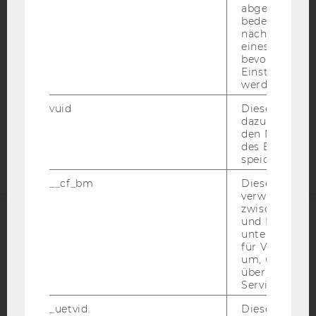
DATENSCHUTZERKLÄRUNG
abgespielt wi
bedeutet, das
DATENSCHUTZERKLÄRUNG SOCIAL MEDIA
nächsten Ans
DATENSCHUTZERKLÄRUNG
eines Vimeo-V
bevorzugten
STUDIENBEWERBER*INNEN UND STUDIERENDE
Einstellungen
COOKIE EINSTELLUNGEN
werden.
vuid
Dieser Cookie
Barrierefreiheitserklärung
dazu eingeset
Webseite
den Nutzungs
des Benutzers
speichern.
__cf_bm
Dieses Cookie
verwendet, u
zwischen Men
und Bots zu
ACCREDITED BY:
unterscheiden.
für Vimeo no
um, um gülti
EQUIS
AACSB
über die Nutz
Service zu s
_uetvid
Dieses Cookie