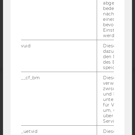
abgespielt wi
DATENSCHUTZERKLÄRUNG
bedeutet, das
STUDIENBEWERBER*INNEN UND STUDIERENDE
nächsten Ans
eines Vimeo-V
COOKIE EINSTELLUNGEN
bevorzugten
Einstellungen
Barrierefreiheitserklärung
werden.
Webseite
vuid
Dieser Cookie
dazu eingeset
den Nutzungs
des Benutzers
speichern.
__cf_bm
Dieses Cookie
verwendet, u
ACCREDITED BY:
zwischen Men
und Bots zu
EQUIS
AACSB
unterscheiden.
für Vimeo no
um, um gülti
über die Nutz
Service zu s
AMBA
_uetvid
Dieses Cookie