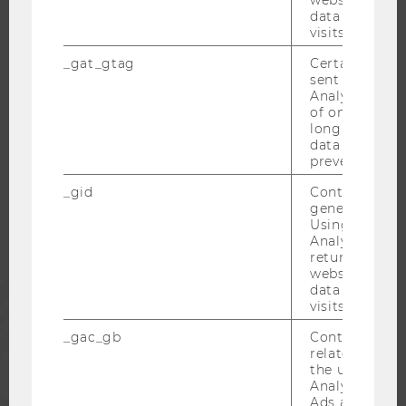
KARRIEREKONTAKTE AN DER WU
data from pre
KARRIERENETZWERKE AN DER WU
visits.
_gat_gtag
Certain data i
sent to Googl
Analytics a 
of once per m
WU COMMUNITY
long as it is s
data transfers
prevented.
STUDIERENDE
_gid
Contains a r
generated use
Using this ID
ALUMNI
Analytics can
returning use
website and 
PRESSE
data from pre
visits.
_gac_gb
Contains cam
MITARBEITENDE
related infor
the user. If G
Analytics and
UNTERNEHMEN
Ads accounts 