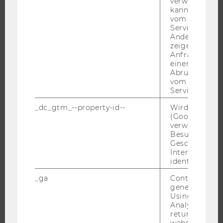
verwendet we
ORGANISATION
kann, um eine
WIRTSCHAFT UND GESELLSCHAFT
vom AMP-Clie
Service abzur
CAMPUS
Andere mögli
NEWS
zeigen Opt-ou
Anfrage im G
EVENTS ARCHIV
einen Fehler 
Abrufen einer
EVENTS
vom AMP Clie
WU FOUNDATION
Service an.
_dc_gtm_--property-id--
Wird von Dou
(Google Tag 
verwendet, u
JOBS
Besucher nach
Geschlecht o
JOBS
Interessen zu
identifizieren.
JOBPORTAL
_ga
Contains a r
RESEARCH CAREER
generated use
WELCOME SERVICES
Using this ID
Analytics can
JOBS MIT WU-STUDIUM
returning use
website and 