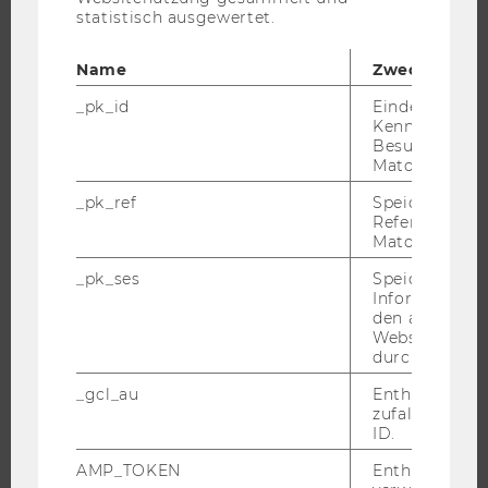
statistisch ausgewertet.
ANGEBOTE FÜR SCHULEN UND STUDIENINTERESSIERTE
STUDENT CLUBS
Name
Zweck
_pk_id
Eindeutige
Kennzeichnun
Besuchers du
FORSCHUNG
Matomo.
FORSCHUNGSPORTAL
_pk_ref
Speicherung 
Referrers dur
FORSCHENDE
Matomo.
IMPACT DER FORSCHUNG
_pk_ses
Speicherung 
ORGANISATION DER FORSCHUNG
Informatione
den aktuellen
FORSCHUNGSINFRASTRUKTUR
Webseitenbe
durch Matom
_gcl_au
Enthält eine
zufallsgenerie
UNIVERSITÄT
ID.
ÜBER DIE WU
AMP_TOKEN
Enthält ein To