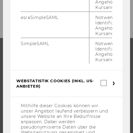
Angehörige/r für
Kursanmeldung.
News Student Counselling Details SoSe 2025
esraSimpleSAML
Notwendig zur
Identifizierung 
Angehörige/r für
Kursanmeldung.
SimpleSAML
Notwendig zur
Identifizierung 
Angehörige/r für
STUDIUM
Kursanmeldung.
WARUM WU?
BACHELOR
WEBSTATISTIK COOKIES (INKL. US-
Webstatis
ANBIETER)
MASTER
Cookies
(inkl.
DOKTORAT / PHD
US-
Anbieter)
EXECUTIVE EDUCATION
Mithilfe dieser Cookies können wir
unser Angebot laufend verbessern und
BEWERBUNG UND ZULASSUNG
unsere Website an Ihre Bedürfnisse
anpassen. Dabei werden
INFORMATIONEN FÜR STUDIERENDE
pseudonymisierte Daten über die
INTERNATIONALE UND INCOMING EXCHANGE STUDIERENDE
Websitenutzung gesammelt und