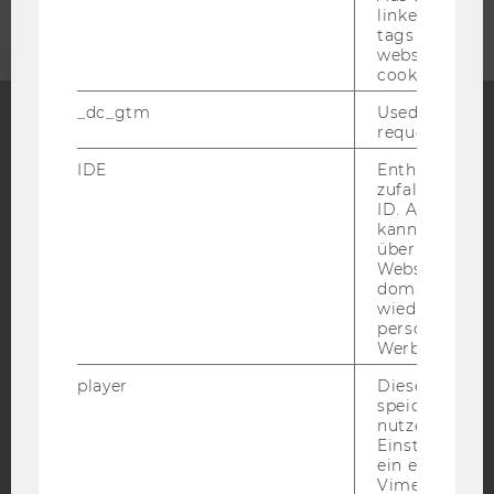
linked, the co
tags on the G
website read 
cookie.
_dc_gtm
Used to throt
request rate.
Facebook
Instagram
Blog
IDE
Enthält eine
zufallsgenerie
ID. Anhand di
kann Google 
YouTube
Newsletter
Bluesky
über verschie
Websites
domainübergr
wiedererkenn
personalisiert
Werbung auss
IMPRESSUM
player
Dieses Cooki
speichert
BARRIEREFREIHEITSERKLÄRUNG WEBSEITE
nutzerspezifi
Einstellungen
DATENSCHUTZERKLÄRUNG
ein eingebett
DATENSCHUTZERKLÄRUNG SOCIAL MEDIA
Vimeo-Video