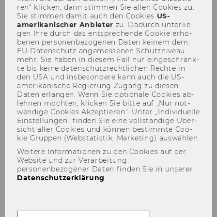
ren“ kli­cken, dann stim­men Sie allen Coo­kies zu.
lernen
Sie stim­men damit auch den Coo­kies
US-​
amerikanischer An­bie­ter
zu. Da­durch un­ter­lie­
gen Ihre durch das ent­spre­chen­de Coo­kie er­ho­
be­nen per­so­nen­be­zo­ge­nen Daten kei­nem dem
EU-​Datenschutz an­ge­mes­se­nen Schutz­ni­veau
mehr. Sie haben in die­sem Fall nur ein­ge­schränk­
TEILEN
TEILEN
te bis keine da­ten­schutz­recht­li­chen Rech­te in
den USA und ins­be­son­de­re kann auch die US-​
amerikanische Re­gie­rung Zu­gang zu die­sen
Daten er­lan­gen. Wenn Sie op­tio­na­le Coo­kies ab­
13. März 2025
leh­nen möch­ten, kli­cken Sie bitte auf „Nur not­
wen­di­ge Coo­kies Ak­zep­tie­ren“. Unter „In­di­vi­du­el­le
Ein­stel­lun­gen“ fin­den Sie eine voll­stän­di­ge Über­
On­line Talk | On­line via MS Teams |
sicht aller Coo­kies und kön­nen be­stimm­te Coo­
9:30 - 11:00
kie Grup­pen (Web­sta­tis­tik, Mar­ke­ting) aus­wäh­len.
Weitere Informationen zu den Cookies auf der
Website und zur Verarbeitung
personenbezogener Daten finden Sie in unserer
Datenschutzerklärung
.
Ef­fi­zi­ent & Ge­hirn­ge­recht ler­
nen