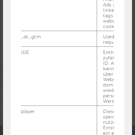
Ads accounts 
WU COMMUNITY
linked, the co
tags on the G
website read 
cookie.
STUDIERENDE
_dc_gtm
Used to throt
request rate.
ALUMNI
IDE
Enthält eine
zufallsgenerie
ID. Anhand di
PRESSE
kann Google 
über verschie
Websites
MITARBEITENDE
domainübergr
wiedererkenn
personalisiert
UNTERNEHMEN
Werbung auss
player
Dieses Cooki
speichert
nutzerspezifi
Einstellungen
ein eingebett