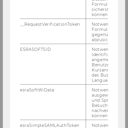
konditionierten
Formulareingab
sicherstellen zu
Standard-
können.
Erfolgsmessgrößen und
persönlich relevanten
__RequestVerificationToken
Notwendig, um 
Formulareingab
Indikatoren
gegenüber Angri
Spüren
lernen: Wie
abzusichern.
erkenne ich
ESRASOFTSID
Notwendig zur
Zufriedenheit?
Identifizierung 
angemeldeten
Benutzers im
Kursanmeldung
des Business
Anmeldung
Language Center
esraSoftWiData
Notwendig um
ausgewählte Sp
Die Anmeldung für
und Sprachkurse
Besuchers
diesen Talk ist bereits
nachverfolgen z
geschlossen.
können.
Kannst du nicht
esraSimpleSAMLAuthToken
Notwendig zur