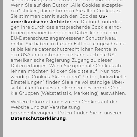
Wenn Sie auf den But­ton „Alle Coo­kies ak­zep­tie­
wichtig ist, deine eigene
ren“ kli­cken, dann stim­men Sie allen Coo­kies zu.
Erfolgsdefinition zu
Sie stim­men damit auch den Coo­kies
US-​
amerikanischer An­bie­ter
zu. Da­durch un­ter­lie­
entwickeln (EN)
gen Ihre durch das ent­spre­chen­de Coo­kie er­ho­
be­nen per­so­nen­be­zo­ge­nen Daten kei­nem dem
EU-​Datenschutz an­ge­mes­se­nen Schutz­ni­veau
mehr. Sie haben in die­sem Fall nur ein­ge­schränk­
te bis keine da­ten­schutz­recht­li­chen Rech­te in
den USA und ins­be­son­de­re kann auch die US-​
amerikanische Re­gie­rung Zu­gang zu die­sen
TEILEN
TEILEN
Daten er­lan­gen. Wenn Sie op­tio­na­le Coo­kies ab­
leh­nen möch­ten, kli­cken Sie bitte auf „Nur not­
wen­di­ge Coo­kies Ak­zep­tie­ren“. Unter „In­di­vi­du­el­le
11. März 2024
Ein­stel­lun­gen“ fin­den Sie eine voll­stän­di­ge Über­
sicht aller Coo­kies und kön­nen be­stimm­te Coo­
kie Grup­pen (Web­sta­tis­tik, Mar­ke­ting) aus­wäh­len.
On­line Talk | On­line via Zoom | 13:00 -
Weitere Informationen zu den Cookies auf der
14:30
Website und zur Verarbeitung
personenbezogener Daten finden Sie in unserer
Datenschutzerklärung
.