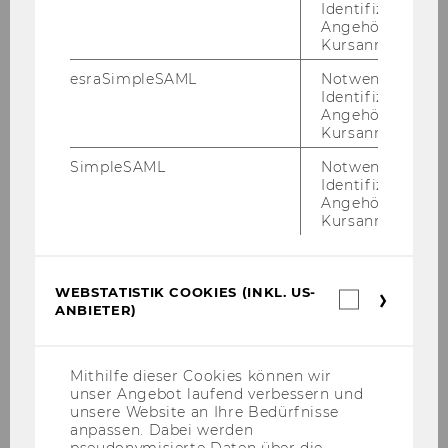
teilnehmen, schicke uns
Identifizierung 
eine kurze
Email
, damit
Angehörige/r für
Kursanmeldung.
wir deinen Platz jemand
anderem anbieten
esraSimpleSAML
Notwendig zur
Identifizierung 
können.
Angehörige/r für
Kursanmeldung.
SimpleSAML
Notwendig zur
Identifizierung 
Angehörige/r für
Kursanmeldung.
ZURÜCK ZUR ÜBERSICHT
WEBSTATISTIK COOKIES (INKL. US-
Webstatis
Student Counselling
ANBIETER)
Cookies
(inkl.
US-
Anbieter)
Mithilfe dieser Cookies können wir
News Student Counselling Details SoSe 2024
unser Angebot laufend verbessern und
unsere Website an Ihre Bedürfnisse
anpassen. Dabei werden
pseudonymisierte Daten über die