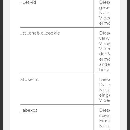
_uetvid
Dieses Cookie
Barrierefreiheitserklärung
gesetzt, um d
Webseite
Nutzung des 
Videoplayers 
ermöglichen
_tt_enable_cookie
Dieses Cookie
verwendet, u
Vimeo-
Videoeinbett
ACCREDITED BY:
der WU-Websi
ermöglichen 
EQUIS
AACSB
andere nicht 
bezeichnete 
afUserId
Dieses Cooki
Daten von
Nutzer*innen,
eingebettete
AMBA
Videos intera
_abexps
Dieses Cooki
speichert get
Einstellungen
Nutzer*in, zB.