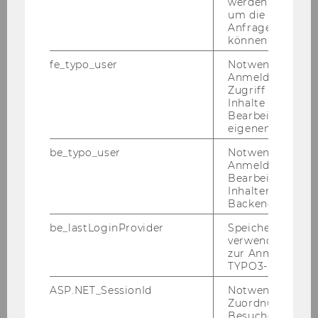
werden. Notwen
interaktiven online
um die Antwort 
Talkgemeinsam mit Daniela
Anfrage zuordne
können.
nähern und vielleicht schon
beantworten.
fe_typo_user
Notwendig für d
Anmeldung und
Zugriff auf gesc
Kompetenzen & Ziele
Inhalte oder zur
Bearbeitung des
eigenen Profils.
Hinterfragen
: Woher
be_typo_user
Notwendig für d
kommt meine Definition
Anmeldung und
von Erfolg?
Bearbeitung von
Inhalten im TYP
Welche
Aspekte
sind
für
Backend.
eine umfassende
be_lastLoginProvider
Speichert die zul
Erfolgsdefinition
zu
verwendete Met
berücksichtigen?
zur Anmeldung f
TYPO3-Backend.
Differenzieren
zwischen
ASP.NET_SessionId
Notwendig, um 
gesellschaftlicher
Zuordnung von
Erwartung
,
Besucher zu