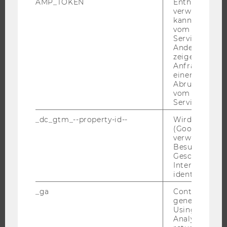
AMP_TOKEN
Enthält ein To
verwendet we
FORSCHUNG
kann, um eine
vom AMP-Clie
FORSCHUNGSPORTAL
Service abzur
Andere mögli
FORSCHENDE
zeigen Opt-ou
Anfrage im G
IMPACT DER FORSCHUNG
einen Fehler 
ORGANISATION DER FORSCHUNG
Abrufen einer
vom AMP Clie
FORSCHUNGSINFRASTRUKTUR
Service an.
_dc_gtm_--property-id--
Wird von Dou
(Google Tag 
verwendet, u
UNIVERSITÄT
Besucher nach
Geschlecht o
ÜBER DIE WU
Interessen zu
identifizieren.
ORGANISATION
WIRTSCHAFT UND GESELLSCHAFT
_ga
Contains a r
generated use
CAMPUS
Using this ID
Analytics can
NEWS