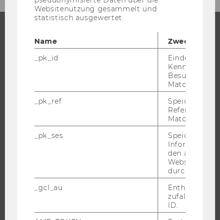
Websitenutzung gesammelt und
statistisch ausgewertet.
Name
Zweck
STUDIUM
_pk_id
Eindeutige
WARUM WU?
Kennzeichnun
Besuchers du
BACHELOR
Matomo.
MASTER
_pk_ref
Speicherung 
DOKTORAT / PHD
Referrers dur
Matomo.
EXECUTIVE EDUCATION
_pk_ses
Speicherung 
BEWERBUNG UND ZULASSUNG
Informatione
INFORMATIONEN FÜR STUDIERENDE
den aktuellen
Webseitenbe
INTERNATIONALE UND INCOMING EXCHANGE STUDIERENDE
durch Matom
ANGEBOTE FÜR SCHULEN UND STUDIENINTERESSIERTE
_gcl_au
Enthält eine
STUDENT CLUBS
zufallsgenerie
ID.