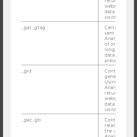
returning use
EVENTS ARCHIV
website and 
data from pre
EVENTS
visits.
WU FOUNDATION
_gat_gtag
Certain data i
sent to Googl
Analytics a 
of once per m
JOBS
long as it is s
data transfers
prevented.
JOBS
JOBPORTAL
_gid
Contains a r
generated use
RESEARCH CAREER
Using this ID
Analytics can
WELCOME SERVICES
returning use
JOBS MIT WU-STUDIUM
website and 
data from pre
KARRIEREKONTAKTE AN DER WU
visits.
KARRIERENETZWERKE AN DER WU
_gac_gb
Contains cam
related infor
the user. If G
Analytics and