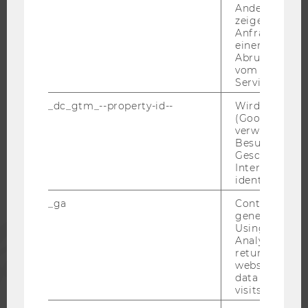
Andere mögli
KARRIEREKONTAKTE AN DER WU
zeigen Opt-ou
KARRIERENETZWERKE AN DER WU
Anfrage im G
einen Fehler 
Abrufen einer
vom AMP Clie
Service an.
WU COMMUNITY
_dc_gtm_--property-id--
Wird von Dou
(Google Tag 
verwendet, u
Besucher nach
STUDIERENDE
Geschlecht o
Interessen zu
identifizieren.
ALUMNI
_ga
Contains a r
generated use
PRESSE
Using this ID
Analytics can
returning use
website and 
MITARBEITENDE
data from pre
visits.