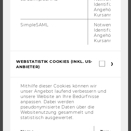
INTERNATIONALE UND INCOMING EXCHANGE STUDIERENDE
Identifizierung 
Angehörige/r für
ANGEBOTE FÜR SCHULEN UND STUDIENINTERESSIERTE
Kursanmeldung.
STUDENT CLUBS
SimpleSAML
Notwendig zur
Identifizierung 
Angehörige/r für
Kursanmeldung.
FORSCHUNG
FORSCHUNGSPORTAL
WEBSTATISTIK COOKIES (INKL. US-
Webstatis
FORSCHENDE
ANBIETER)
Cookies
IMPACT DER FORSCHUNG
(inkl.
US-
ORGANISATION DER FORSCHUNG
Anbieter)
Mithilfe dieser Cookies können wir
FORSCHUNGSINFRASTRUKTUR
unser Angebot laufend verbessern und
unsere Website an Ihre Bedürfnisse
anpassen. Dabei werden
pseudonymisierte Daten über die
Websitenutzung gesammelt und
UNIVERSITÄT
statistisch ausgewertet.
ÜBER DIE WU