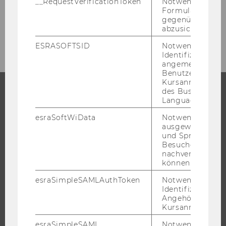
__RequestVerificationToken
Notwendig, um 
Formulareingab
gegenüber Angri
Archiv
abzusichern.
ESRASOFTSID
Notwendig zur
Identifizierung 
angemeldeten
Benutzers im
Kursanmeldung
des Business
Language Center
STUDIUM
esraSoftWiData
Notwendig um
ausgewählte Sp
WARUM WU?
und Sprachkurse
BACHELOR
Besuchers
nachverfolgen z
MASTER
können.
DOKTORAT / PHD
esraSimpleSAMLAuthToken
Notwendig zur
EXECUTIVE EDUCATION
Identifizierung 
Angehörige/r für
BEWERBUNG UND ZULASSUNG
Kursanmeldung.
INFORMATIONEN FÜR STUDIERENDE
esraSimpleSAML
Notwendig zur