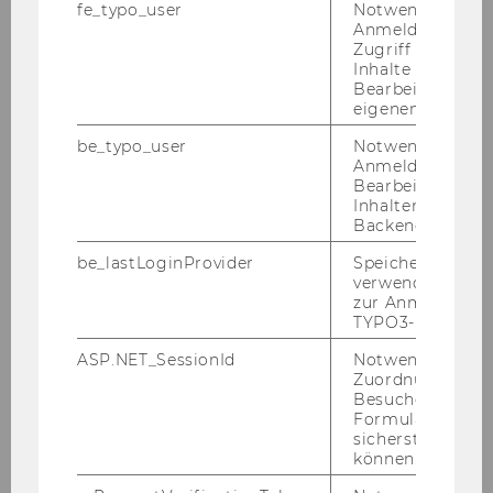
fe_typo_user
Notwendig für d
Wann: Don­ners­tag, 13. Juni ab 15 Uhr
Anmeldung und
Wo: Cam­pus WU, Welt­han­dels­platz 1, 1020
Zugriff auf gesc
Wien
Inhalte oder zur
Bearbeitung des
Wei­te­re Infos:
wu.at/som­mer­fest
eigenen Profils.
Pres­se­kon­takt:
be_typo_user
Notwendig für d
Anmeldung und
Mag. Me­la­nie Ha­cker
Bearbeitung von
PR-​Referentin
Inhalten im TYP
Tel: + 43-​1-31336-5964
Backend.
E-​Mail:
me­la­nie.ha­cker@wu.ac.at
be_lastLoginProvider
Speichert die zul
verwendete Met
zur Anmeldung f
TYPO3-Backend.
ASP.NET_SessionId
Notwendig, um 
ZURÜCK ZUR ÜBERSICHT
Zuordnung von
Besucher zu
Formulareingab
sicherstellen zu
können.
Presseaussendungen