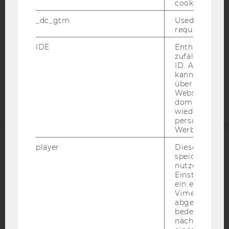
DATENSCHUTZERKLÄRUNG SOCIAL MEDIA
cookie.
DATENSCHUTZERKLÄRUNG
_dc_gtm
Used to throt
STUDIENBEWERBER*INNEN UND STUDIERENDE
request rate.
COOKIE EINSTELLUNGEN
IDE
Enthält eine
zufallsgenerie
ID. Anhand di
Barrierefreiheitserklärung
kann Google 
Webseite
über verschie
Websites
domainübergr
wiedererkenn
personalisiert
Werbung auss
player
Dieses Cooki
ACCREDITED BY:
speichert
nutzerspezifi
EQUIS
AACSB
Einstellungen
ein eingebett
Vimeo-Video
abgespielt wi
bedeutet, das
nächsten Ans