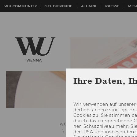
WU COMMUNITY
STUDIERENDE
ALUMNI
PRESSE
MIT
Ihre Daten, I
Wir ver­wen­den auf un­se­rer 
der­lich, an­de­re sind op­tio
Coo­kies zu. Sie stim­men 
durch das ent­spre­chen­de C
WU (Wirtschaftsuniversität Wien)
nen Schutz­ni­veau mehr. Sie 
Presseaussendung Details
den USA und ins­be­son­de­r