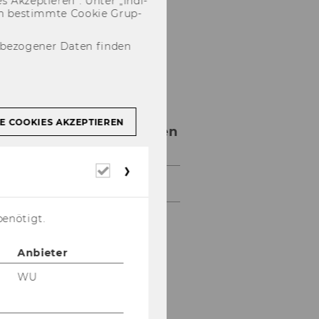
 Ak­zep­tie­ren“. Unter „In­di­
­nen be­stimm­te Coo­kie Grup­
nbezogener Daten finden
E COOKIES AKZEPTIEREN
Presseaussendungen
Erforderliche
Cookies
Archiv
benötigt.
Anbieter
WU