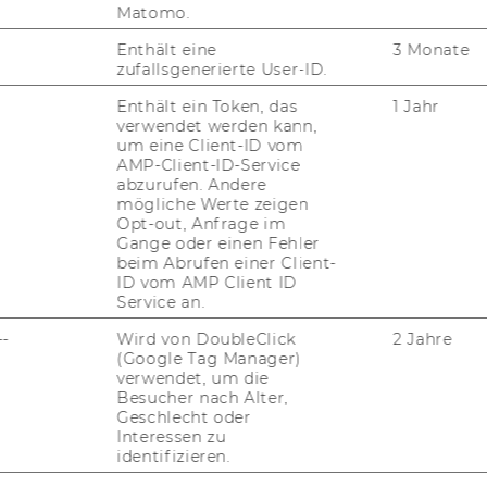
Matomo.
tio­nel­len Pra­xis ihre Ex­per­ti­se ein und dis­
er­es­sier­ten Öf­fent­lich­keit ak­tu­el­le The­
Enthält eine
3 Monate
zufallsgenerierte User-ID.
Enthält ein Token, das
1 Jahr
verwendet werden kann,
um eine Client-ID vom
AMP-Client-ID-Service
abzurufen. Andere
mögliche Werte zeigen
c.at
Opt-out, Anfrage im
Gange oder einen Fehler
beim Abrufen einer Client-
ID vom AMP Client ID
Service an.
--
Wird von DoubleClick
2 Jahre
(Google Tag Manager)
verwendet, um die
Besucher nach Alter,
Geschlecht oder
Interessen zu
FORSCHUNG
identifizieren.
WU