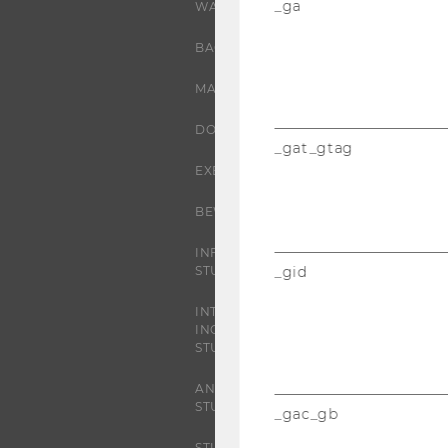
_ga
WARUM WU?
BACHELOR
MASTER
DOKTORAT / PHD
_gat_gtag
EXECUTIVE EDUCATION
BEWERBUNG UND ZULASSUNG
INFORMATIONEN FÜR
STUDIERENDE
_gid
INTERNATIONALE UND
INCOMING EXCHANGE
STUDIERENDE
ANGEBOTE FÜR SCHULEN UND
STUDIENINTERESSIERTE
_gac_gb
STUDENT CLUBS