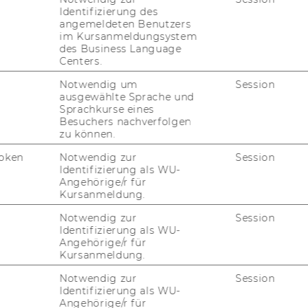
Identifizierung des
angemeldeten Benutzers
irector, WU Com­pe­tence Cen­ter STaR
im Kursanmeldungsystem
des Business Language
Centers.
Notwendig um
Session
ausgewählte Sprache und
­ting Di­rec­tor, EMEA Key Ac­counts at Ora­cle
Sprachkurse eines
Besuchers nachverfolgen
 CEO & CSO, IKEA GmbH Aus­tria
zu können.
­list in In­fec­tious Di­sea­ses
oken
Notwendig zur
Session
Identifizierung als WU-
­lar bio­lo­gist, cli­ma­te ac­ti­vist, Extinc­tion
Angehörige/r für
Kursanmeldung.
ve Coach & Trusted Busi­ness Ad­vi­sor, May­dell
Notwendig zur
Session
Identifizierung als WU-
Angehörige/r für
Kursanmeldung.
Notwendig zur
Session
Identifizierung als WU-
Angehörige/r für