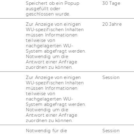
Speichert ob ein Popup
30 Tage
wir uns auf Kri­sen bes­ser vor­be­
ausgefüllt oder
Leh­ren las­sen sich dafür aus der
geschlossen wurde.
e­hen? In der nächs­ten „WU mat­
Zur Anzeige von einigen
20 Jahre
WU-spezifischen Inhalten
anstaltung am 9. De­zem­ber dis­ku­
müssen Informationen
Gün­ther K. Stahl, Lei­ter des Kom­
teilweise von
nachgelagerten WU-
us­tai­na­bi­li­ty Trans­for­ma­ti­on and
System abgefragt werden.
it Gäs­ten dar­über, wie Men­schen in
Notwendig um die
Antwort einer Anfrage
ung über­neh­men.
zuordnen zu können.
Zur Anzeige von einigen
Session
WU-spezifischen Inhalten
ben wir Bei­spie­le ge­se­hen, wie füh­ren­de
müssen Informationen
­gen ge­trof­fen und wich­ti­ge Maß­nah­men im­
teilweise von
ben den Bei­spie­len für vor­bild­haf­te Füh­
nachgelagerten WU-
System abgefragt werden.
chwa­che Füh­rung und Hand­lungs­un­fä­hig­
Notwendig um die
on Mil­lio­nen Men­schen ge­fähr­det wurde.
Antwort einer Anfrage
zuordnen zu können.
­deln wäh­rend der Pan­de­mie
Notwendig für die
Session
r­zeugt oft ein ein­sei­ti­ges Bild von mäch­