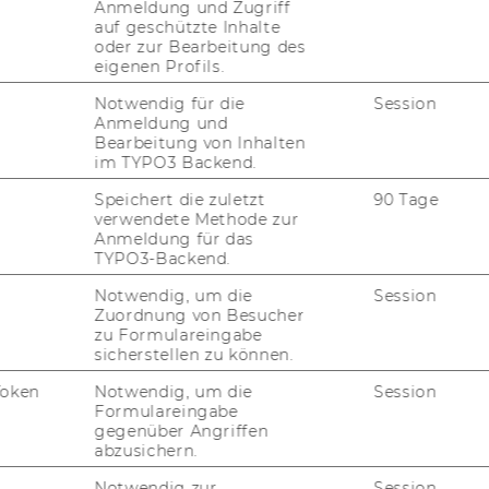
Anmeldung und Zugriff
nne/n, wie CEOs oder Po­li­ti­ker/inne/n. Die
auf geschützte Inhalte
t­ters. WU talks.“-​Ausgabe will sich auf
oder zur Bearbeitung des
eigenen Profils.
en, die wäh­rend der Corona-​Pandemie bei­
ten mit ihrer Leis­tung be­wie­sen haben, oft­
Notwendig für die
Session
Anmeldung und
e­re An­er­ken­nung zu be­kom­men – etwa auf
Bearbeitung von Inhalten
or ar­bei­ten, Pfle­ger/innen, Ärzt/inn/e/n und
im TYPO3 Backend.
Speichert die zuletzt
90 Tage
wird auf
You­Tube
live ge­streamt und kann
verwendete Methode zur
Anmeldung für das
t wer­den. Das Pu­bli­kum ist ein­ge­la­den,
TYPO3-Backend.
log zu tre­ten und mit­zu­dis­ku­tie­ren.
Notwendig, um die
Session
Zuordnung von Besucher
n­si­ble lea­der­ship du­ring the co­ro­na
zu Formulareingabe
sicherstellen zu können.
er 2020
,
18:00 Uhr
Token
Notwendig, um die
Session
ls
Live­stream
über­tra­gen und fin­det auf
Formulareingabe
gegenüber Angriffen
abzusichern.
Notwendig zur
Session