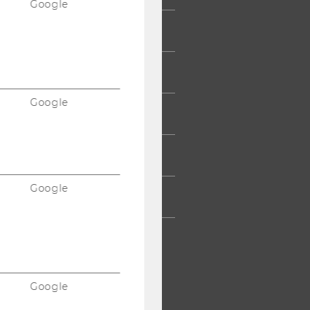
Google
UDIERENDE
UMNI
Google
ESSE
TARBEITENDE
Google
TERNEHMEN
Google