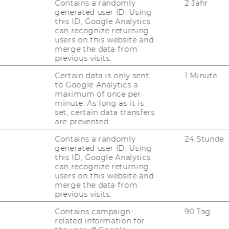
Contains a randomly
2 Jahr
FORSCHUNGSPORTAL
generated user ID. Using
this ID, Google Analytics
ST
FORSCHENDE
can recognize returning
users on this website and
IMPACT DER FORSCHUNG
merge the data from
AL
previous visits.
ORGANISATION DER
Certain data is only sent
1 Minute
FORSCHUNG
PR
to Google Analytics a
maximum of once per
FORSCHUNGSINFRASTRUKTUR
minute. As long as it is
set, certain data transfers
MI
are prevented.
Contains a randomly
24 Stunde
UN
generated user ID. Using
this ID, Google Analytics
can recognize returning
users on this website and
merge the data from
previous visits.
Contains campaign-
90 Tag
related information for