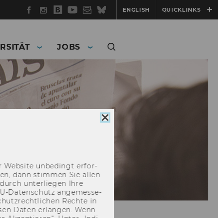
Facebook
Instagram
WU
YouTube
Newsletter
Bluesky
ENGLISH
QUICKLINKS
Blog
RSITÄT
JOBS
Cookie
Consent
schließen
 Web­site un­be­dingt er­for­
­cken, dann stim­men Sie allen
durch un­ter­lie­gen Ihre
EU-​Datenschutz an­ge­mes­se­
hutz­recht­li­chen Rech­te in
­sen Daten er­lan­gen. Wenn