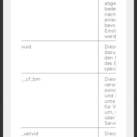
abgespielt wi
BARRIEREFREIHEITSERKLÄRUNG WEBSEITE
bedeutet, das
nächsten Ans
DATENSCHUTZERKLÄRUNG
eines Vimeo-V
bevorzugten
DATENSCHUTZERKLÄRUNG SOCIAL MEDIA
Einstellungen
DATENSCHUTZERKLÄRUNG
werden.
STUDIENBEWERBER*INNEN UND STUDIERENDE
vuid
Dieser Cookie
COOKIE EINSTELLUNGEN
dazu eingeset
den Nutzungs
des Benutzers
Barrierefreiheitserklärung
speichern.
Webseite
__cf_bm
Dieses Cookie
verwendet, u
zwischen Men
und Bots zu
unterscheiden.
für Vimeo no
um, um gülti
ACCREDITED BY:
über die Nutz
Service zu s
EQUIS
AACSB
_uetvid
Dieses Cookie