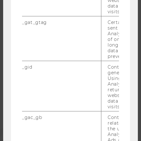
website and 
RESEARCH CAREER
data from pre
visits.
WELCOME SERVICES
JOBS MIT WU-STUDIUM
_gat_gtag
Certain data i
sent to Googl
KARRIEREKONTAKTE AN DER WU
Analytics a 
of once per m
KARRIERENETZWERKE AN DER WU
long as it is s
data transfers
prevented.
_gid
Contains a r
generated use
WU COMMUNITY
Using this ID
Analytics can
returning use
STUDIERENDE
website and 
data from pre
visits.
ALUMNI
_gac_gb
Contains cam
related infor
the user. If G
PRESSE
Analytics and
Ads accounts 