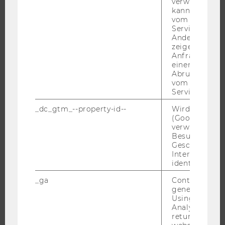
verwendet we
kann, um eine
UNIVERSITÄT
vom AMP-Clie
Service abzur
ÜBER DIE WU
Andere mögli
zeigen Opt-ou
ORGANISATION
Anfrage im G
WIRTSCHAFT UND GESELLSCHAFT
einen Fehler 
Abrufen einer
CAMPUS
vom AMP Clie
Service an.
NEWS
EVENTS ARCHIV
_dc_gtm_--property-id--
Wird von Dou
(Google Tag 
EVENTS
verwendet, u
Besucher nach
WU FOUNDATION
Geschlecht o
Interessen zu
identifizieren.
_ga
Contains a r
JOBS
generated use
Using this ID
JOBS
Analytics can
JOBPORTAL
returning use