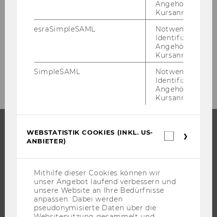
Angehörige/r für
Kursanmeldung.
esraSimpleSAML
Notwendig zur
Presseaussendungen
Identifizierung 
Angehörige/r für
Kursanmeldung.
Archiv
SimpleSAML
Notwendig zur
Identifizierung 
Angehörige/r für
Kursanmeldung.
WEBSTATISTIK COOKIES (INKL. US-
Webstatis
STUDIUM
ANBIETER)
Cookies
(inkl.
US-
WARUM WU?
Anbieter)
Mithilfe dieser Cookies können wir
BACHELOR
unser Angebot laufend verbessern und
MASTER
unsere Website an Ihre Bedürfnisse
anpassen. Dabei werden
DOKTORAT / PHD
pseudonymisierte Daten über die
Websitenutzung gesammelt und