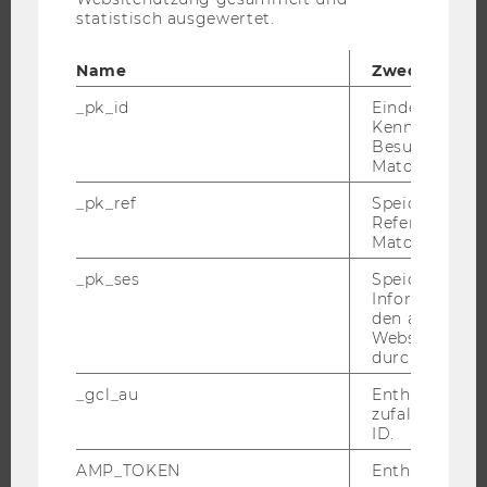
EXECUTIVE EDUCATION
statistisch ausgewertet.
BEWERBUNG UND ZULASSUNG
INFORMATIONEN FÜR STUDIERENDE
Name
Zweck
INTERNATIONALE UND INCOMING EXCHANGE STUDIERENDE
_pk_id
Eindeutige
Kennzeichnun
ANGEBOTE FÜR SCHULEN UND STUDIENINTERESSIERTE
Besuchers du
STUDENT CLUBS
Matomo.
_pk_ref
Speicherung 
Referrers dur
Matomo.
FORSCHUNG
_pk_ses
Speicherung 
FORSCHUNGSPORTAL
Informatione
den aktuellen
FORSCHENDE
Webseitenbe
durch Matom
IMPACT DER FORSCHUNG
ORGANISATION DER FORSCHUNG
_gcl_au
Enthält eine
zufallsgenerie
FORSCHUNGSINFRASTRUKTUR
ID.
AMP_TOKEN
Enthält ein To