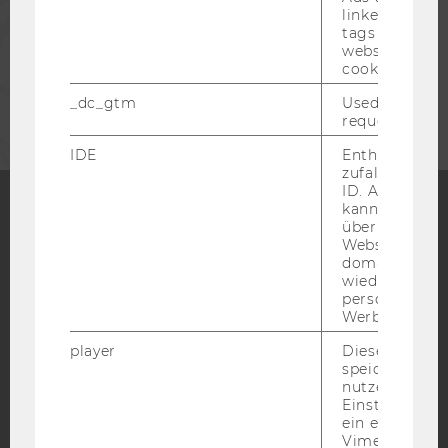
linked, the co
MITARBEITENDE
tags on the G
website read 
cookie.
UNTERNEHMEN
_dc_gtm
Used to throt
request rate.
IDE
Enthält eine
zufallsgenerie
ID. Anhand di
kann Google 
über verschie
Facebook
Instagram
Blog
Websites
domainübergr
wiedererkenn
personalisiert
Werbung auss
YouTube
Newsletter
Bluesky
player
Dieses Cooki
speichert
nutzerspezifi
Einstellungen
ein eingebett
Vimeo-Video
IMPRESSUM