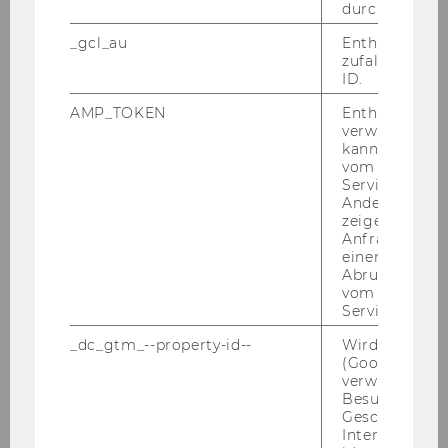
für Wirt­schafts­kom­mu­ni­ka­ti­on mit dem
durch Matom
Schwer­punkt Medien-​ und Kom­mu­ni­ka­ti­ons­
_gcl_au
Enthält eine
wis­sen­schaft. Jens Seiffert-​Brockmann hat an
zufallsgenerie
der WU viel vor: „Ich werde mich an der Wirt­
ID.
schafts­uni­ver­si­tät vor allem mit Stra­te­gi­scher
AMP_TOKEN
Enthält ein To
Kom­mu­ni­ka­ti­on, (Internet-​)Memen, Ga­mi­fi­ca­ti­
verwendet we
kann, um eine
on und Com­pu­ter­spie­len in der Or­ga­ni­sa­ti­ons­
vom AMP-Clie
kom­mu­ni­ka­ti­on sowie The­men­ma­nage­ment
Service abzur
und Sto­ry­tel­ling in der Wirt­schafts­kom­mu­ni­ka­
Andere mögli
zeigen Opt-ou
ti­on be­schäf­ti­gen.“
Anfrage im G
einen Fehler 
Abrufen einer
vom AMP Clie
Service an.
_dc_gtm_--property-id--
Wird von Dou
(Google Tag 
verwendet, u
Besucher nach
Geschlecht o
Interessen zu