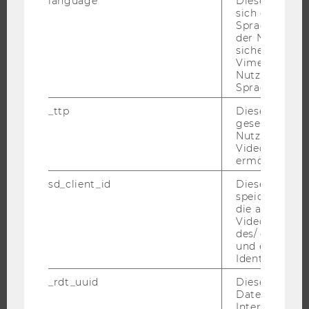
language
Dieses Cooki
WIRTSCHAFT UND GESELLSCHAFT
sich die
Spracheinstel
CAMPUS
der Nutzer*in
NEWS
sichergestellt
Vimeo in der
EVENTS ARCHIV
Nutzer ausge
EVENTS
Sprache ersch
WU FOUNDATION
_ttp
Dieser Cookie
gesetzt, um d
Nutzung des 
Videoplayers 
ermöglichen
JOBS
sd_client_id
Dieses Cooki
JOBS
speichert Dat
die aktuellen
JOBPORTAL
Videoeinstell
des/ der Benu
RESEARCH CAREER
und einen per
WELCOME SERVICES
Identifikatio
JOBS MIT WU-STUDIUM
_rdt_uuid
Dieses Cooki
Daten über di
KARRIEREKONTAKTE AN DER WU
Interaktionen