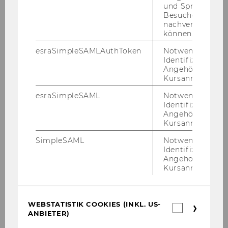
Trends und Fra­gen der Ethik und Moral wid­
und Sprachkurse
Besuchers
men, die in vie­len Fa­cet­ten so­wohl für Un­ter­
nachverfolgen z
neh­men als auch die Ge­sell­schaft wei­ter an Be­
können.
deu­tung ge­win­nen wird.“ Seit An­fang Sep­tem­
esraSimpleSAMLAuthToken
Notwendig zur
ber hat Chris­ti­na Schamp ihre Pro­fes­sur am
Identifizierung 
Mar­ke­ting De­part­ment an­ge­tre­ten.
Angehörige/r für
Kursanmeldung.
esraSimpleSAML
Notwendig zur
Identifizierung 
Angehörige/r für
Kursanmeldung.
SimpleSAML
Notwendig zur
Identifizierung 
Angehörige/r für
Kursanmeldung.
WEBSTATISTIK COOKIES (INKL. US-
Webstatis
ANBIETER)
Cookies
(inkl.