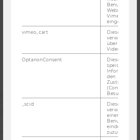
KARRIERENETZWERKE AN DER WU
Benutzer*inne
Websites, auf
Vimeo-Video
eingebettet is
vimeo_cart
Dieses Cookie
WU COMMUNITY
verwendet, u
überprüfen, wi
Video abgespi
STUDIERENDE
OptanonConsent
Dieses Cooki
speichert
Informatione
ALUMNI
den
Zustimmungs
(Consent) ein
PRESSE
Besuchers.
_scid
Dieses Cookie
verwendet, u
MITARBEITENDE
einem/einer
Benutzer*in e
eindeutige ID
UNTERNEHMEN
zuzuweisen