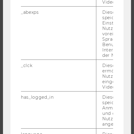
Videos intera
STUDENT CLUBS
_abexps
Dieses Cooki
speichert get
Einstellungen
Nutzer*in, zB.
voreingestell
FORSCHUNG
Sprache, Regi
Benutzernam
FORSCHUNGSPORTAL
Interaktionsd
der Nutzer*in
FORSCHENDE
IMPACT DER FORSCHUNG
_clck
Dieses Cooki
ermöglicht di
ORGANISATION DER FORSCHUNG
Nutzung des
FORSCHUNGSINFRASTRUKTUR
eingebettete
Video Players
has_logged_in
Dieses Cooki
speichert
UNIVERSITÄT
Anmeldeinfo
und ob sich de
Nutzer*in jem
ÜBER DIE WU
angemeldet h
ORGANISATION