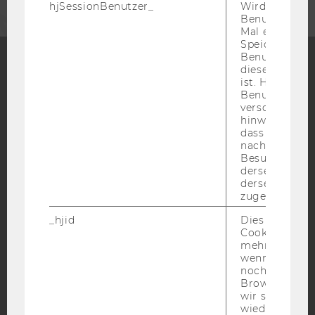
hjSessionBenutzer_
Wird gesetzt,
Benutzer zum
Mal eine Seite
Speichert die 
Benutzer-ID, d
diese Seite e
ist. Hotjar ver
Facebook
Instagram
Blog
Benutzer nich
verschiedene
hinweg.Stellt 
dass Daten v
YouTube
Newsletter
Bluesky
nachfolgende
Besuchen auf
derselben We
derselben Ben
zugeordnet w
_hjid
Dies ist ein al
IMPRESSUM
Cookie, das wi
mehr setzen, 
BARRIEREFREIHEITSERKLÄRUNG WEBSEITE
wenn ein Benu
DATENSCHUTZERKLÄRUNG
noch in sein
Browser hat,
DATENSCHUTZERKLÄRUNG SOCIAL MEDIA
wir seinen We
wiederverwen
DATENSCHUTZERKLÄRUNG