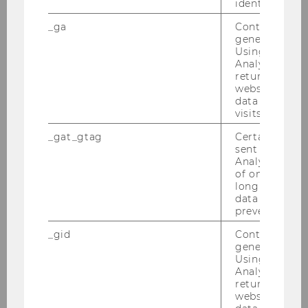
identifizieren.
_ga
Contains a r
generated use
Using this ID
Analytics can
Viktoria_Robertson_c_WU_Wien.jp
returning use
g
website and 
data from pre
visits.
DOWNLOAD
_gat_gtag
Certain data i
(
JPG
, 2.54 MB)
sent to Googl
Analytics a 
of once per m
long as it is s
data transfers
prevented.
_gid
Contains a r
generated use
Using this ID
Analytics can
returning use
website and 