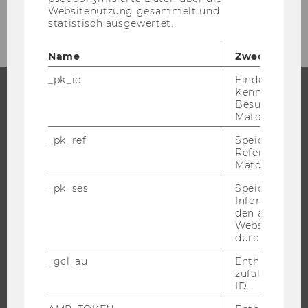
Archiv
Websitenutzung gesammelt und
statistisch ausgewertet.
Name
Zweck
_pk_id
Eindeutige
Kennzeichnun
Besuchers du
STUDIUM
Matomo.
_pk_ref
Speicherung 
WARUM WU?
Referrers dur
BACHELOR
Matomo.
MASTER
_pk_ses
Speicherung 
Informatione
DOKTORAT / PHD
den aktuellen
EXECUTIVE EDUCATION
Webseitenbe
durch Matom
BEWERBUNG UND ZULASSUNG
INFORMATIONEN FÜR STUDIERENDE
_gcl_au
Enthält eine
zufallsgenerie
INTERNATIONALE UND INCOMING EXCHANGE STUDIERENDE
ID.
ANGEBOTE FÜR SCHULEN UND STUDIENINTERESSIERTE