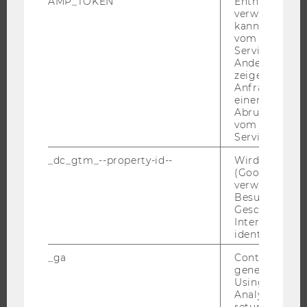
AMP_TOKEN
Enthält ein To
STUDENT CLUBS
verwendet we
kann, um eine
vom AMP-Clie
Service abzur
Andere mögli
FORSCHUNG
zeigen Opt-ou
Anfrage im G
einen Fehler 
FORSCHUNGSPORTAL
Abrufen einer
FORSCHENDE
vom AMP Clie
Service an.
IMPACT DER FORSCHUNG
ORGANISATION DER FORSCHUNG
_dc_gtm_--property-id--
Wird von Dou
(Google Tag 
FORSCHUNGSINFRASTRUKTUR
verwendet, u
Besucher nach
Geschlecht o
Interessen zu
identifizieren.
UNIVERSITÄT
_ga
Contains a r
ÜBER DIE WU
generated use
Using this ID
ORGANISATION
Analytics can
WIRTSCHAFT UND GESELLSCHAFT