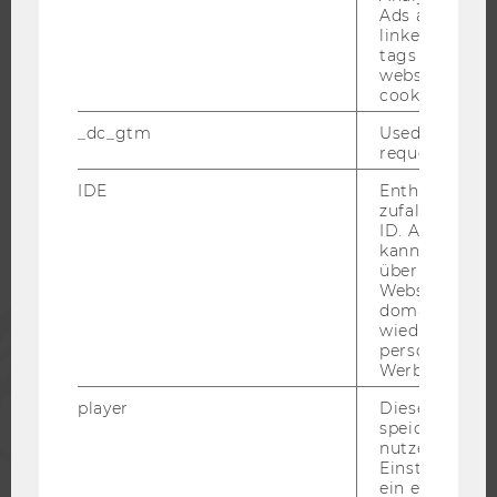
Ads accounts 
linked, the co
tags on the G
website read 
cookie.
WU COMMUNITY
_dc_gtm
Used to throt
request rate.
STUDIERENDE
IDE
Enthält eine
zufallsgenerie
ID. Anhand di
ALUMNI
kann Google 
über verschie
Websites
domainübergr
PRESSE
wiedererkenn
personalisiert
Werbung auss
MITARBEITENDE
player
Dieses Cooki
speichert
nutzerspezifi
UNTERNEHMEN
Einstellungen
ein eingebett