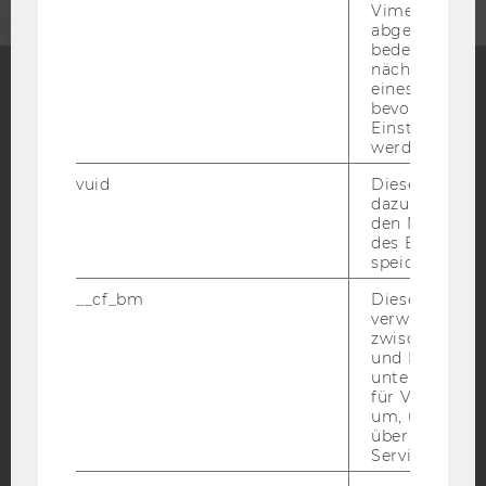
Vimeo-Video
abgespielt wi
bedeutet, das
nächsten Ans
eines Vimeo-V
bevorzugten
Facebook
Instagram
Blog
Einstellungen
werden.
vuid
Dieser Cookie
dazu eingeset
YouTube
Newsletter
Bluesky
den Nutzungs
des Benutzers
speichern.
__cf_bm
Dieses Cookie
verwendet, u
zwischen Men
IMPRESSUM
und Bots zu
BARRIEREFREIHEITSERKLÄRUNG WEBSEITE
unterscheiden.
für Vimeo no
DATENSCHUTZERKLÄRUNG
um, um gülti
über die Nutz
DATENSCHUTZERKLÄRUNG SOCIAL MEDIA
Service zu s
DATENSCHUTZERKLÄRUNG