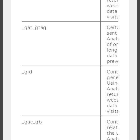
returning use
website and 
CAMPUS
data from pre
visits.
NEWS
EVENTS ARCHIV
_gat_gtag
Certain data i
sent to Googl
EVENTS
Analytics a 
of once per m
WU FOUNDATION
long as it is s
data transfers
prevented.
_gid
Contains a r
JOBS
generated use
Using this ID
JOBS
Analytics can
returning use
JOBPORTAL
website and 
RESEARCH CAREER
data from pre
visits.
WELCOME SERVICES
JOBS MIT WU-STUDIUM
_gac_gb
Contains cam
related infor
KARRIEREKONTAKTE AN DER WU
the user. If G
Analytics and
KARRIERENETZWERKE AN DER WU