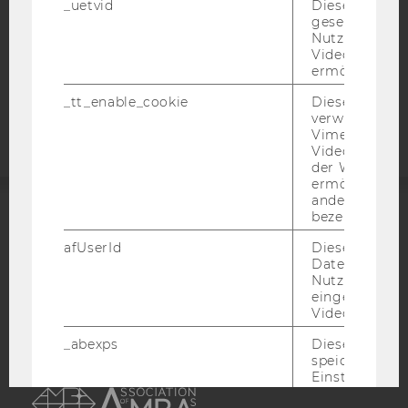
_uetvid
Dieses Cookie
STUDIENBEWERBER*INNEN UND STUDIERENDE
gesetzt, um d
COOKIE EINSTELLUNGEN
Nutzung des 
Videoplayers 
ermöglichen
Barrierefreiheitserklärung
Webseite
_tt_enable_cookie
Dieses Cookie
verwendet, u
Vimeo-
Videoeinbett
der WU-Websi
ermöglichen 
andere nicht 
bezeichnete 
ACCREDITED BY:
afUserId
Dieses Cooki
Daten von
EQUIS
AACSB
Nutzer*innen,
eingebettete
Videos intera
_abexps
Dieses Cooki
speichert get
AMBA
Einstellungen
Nutzer*in, zB.