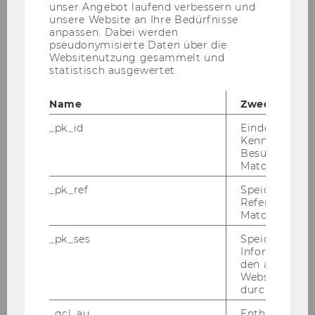
unser Angebot laufend verbessern und
unsere Website an Ihre Bedürfnisse
anpassen. Dabei werden
pseudonymisierte Daten über die
Websitenutzung gesammelt und
statistisch ausgewertet.
WU-​Professor Mar­tin Win­ner stu­dier­te Han­
dels­wis­sen­schaft an der Wirt­schafts­uni­ver­si­tät
Name
Zweck
Wien sowie Rechts­wis­sen­schaf­ten an der Uni­
_pk_id
Eindeutige
ver­si­tät Wien, wo er im Jahr 2001 pro­mo­vier­te.
Kennzeichnun
Be­reits 1996 star­te­te Win­ner seine wis­sen­
Besuchers du
schaft­li­che Kar­rie­re als Uni­ver­si­täts­as­sis­tent an
Matomo.
der WU im Un­ter­neh­mens­recht bei Univ. Prof.
_pk_ref
Speicherung 
Dr. Peter Do­ralt. Einen wei­te­ren Kar­rie­re­schritt
Referrers dur
setz­te Win­ner von 2002 bis 2005 als APART-​
Matomo.
Stipendiat der Ös­ter­rei­chi­schen Aka­de­mie der
_pk_ses
Speicherung 
Wis­sen­schaf­ten für das Ha­bi­li­ta­ti­ons­pro­jekt
Informatione
„Wert und Preis im Zi­vil­recht“, wel­ches er 2007
den aktuellen
Webseitenbe
er­folg­reich ab­schloss. Seit 2009 lei­tet er an der
durch Matom
WU die Ab­tei­lung für Informations-​ und Im­ma­
_gcl_au
Enthält eine
te­ri­al­gü­ter­recht sowie das For­schungs­in­sti­tut