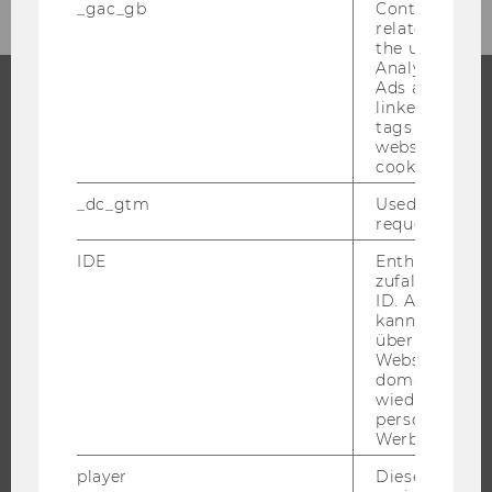
_gac_gb
Contains cam
related infor
the user. If G
Analytics and
Ads accounts 
linked, the co
tags on the G
STUDIUM
website read 
cookie.
WARUM WU?
_dc_gtm
Used to throt
BACHELOR
request rate.
MASTER
IDE
Enthält eine
DOKTORAT / PHD
zufallsgenerie
ID. Anhand di
EXECUTIVE EDUCATION
kann Google 
BEWERBUNG UND ZULASSUNG
über verschie
Websites
INFORMATIONEN FÜR STUDIERENDE
domainübergr
INTERNATIONALE UND INCOMING EXCHANGE STUDIERENDE
wiedererkenn
personalisiert
ANGEBOTE FÜR SCHULEN UND STUDIENINTERESSIERTE
Werbung auss
STUDENT CLUBS
player
Dieses Cooki