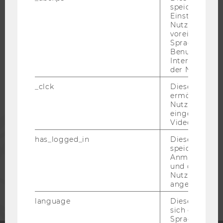
speichert get
Einstellungen
Nutzer*in, zB.
WU COMMUNITY
voreingestell
Sprache, Regi
Benutzernam
STUDIERENDE
Interaktionsd
der Nutzer*in
_clck
Dieses Cooki
ALUMNI
ermöglicht di
Nutzung des
eingebettete
PRESSE
Video Players
has_logged_in
Dieses Cooki
speichert
MITARBEITENDE
Anmeldeinfo
und ob sich de
Nutzer*in jem
UNTERNEHMEN
angemeldet h
language
Dieses Cooki
sich die
Spracheinstel