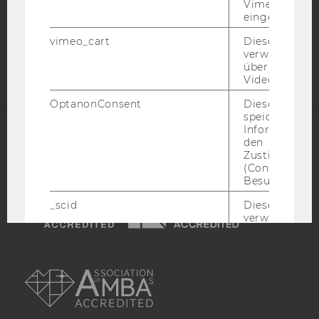
Vimeo-Video
eingebettet is
Barrierefreiheitserklärung
vimeo_cart
Dieses Cookie
Webseite
verwendet, u
überprüfen, wi
Video abgespi
OptanonConsent
Dieses Cooki
speichert
Informatione
den
ACCREDITED BY:
Zustimmungs
(Consent) ein
EQUIS
AACSB
Besuchers.
_scid
Dieses Cookie
verwendet, u
einem/einer
Benutzer*in e
AMBA
eindeutige ID
zuzuweisen
hjSessionBenutzer_
Wird gesetzt,
Benutzer zum
Mal eine Seite