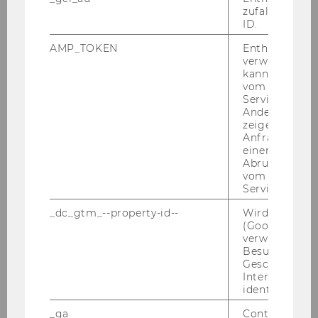
zufallsgenerie
für Mittel-​ und Ost­eu­ro­päi­sches Wirt­schafts­
ID.
recht. Win­ner blickt auf weit­rei­chen­de in­ter­na­
AMP_TOKEN
Enthält ein To
tio­na­le Er­fah­rung zu­rück, unter an­de­rem als
verwendet we
Be­ra­ter des al­ba­ni­schen Jus­tiz­mi­nis­ters für Re­
kann, um eine
form des al­ba­ni­schen Han­dels­rechts und der
vom AMP-Clie
Service abzur
Han­dels­ge­richts­bar­keit im Rah­men eines EU-​
Andere mögli
Projekts zwi­schen 2007 und 2009. Zudem ist
zeigen Opt-ou
der ge­bür­ti­ge Möd­lin­ger seit 2009 Be­hör­den­
Anfrage im G
einen Fehler 
lei­ter der ös­ter­rei­chi­schen Über­nah­me­kom­
Abrufen einer
mis­si­on und im stän­di­gen Kon­takt mit na­tio­na­
vom AMP Clie
len und in­ter­na­tio­na­len Auf­sichts­be­hör­den für
Service an.
den Ka­pi­tal­markt. In sei­ner wis­sen­schaft­li­chen
_dc_gtm_--property-id--
Wird von Dou
Ar­beit wid­met sich Win­ner dem Gesellschafts-​
(Google Tag 
und Ka­pi­tal­markt­recht, dem Im­ma­te­ri­al­gü­ter­
verwendet, u
Besucher nach
recht, Rechts­ver­glei­chung mit Schwer­punkt
Geschlecht o
Mittel-​ und Ost­eu­ro­pa sowie dem All­ge­mei­nen
Interessen zu
Un­ter­neh­mens­recht, Ver­trags­recht sowie Sa­
identifizieren.
chen­recht. Er pu­bli­ziert er­folg­reich in in­ter­na­
_ga
Contains a r