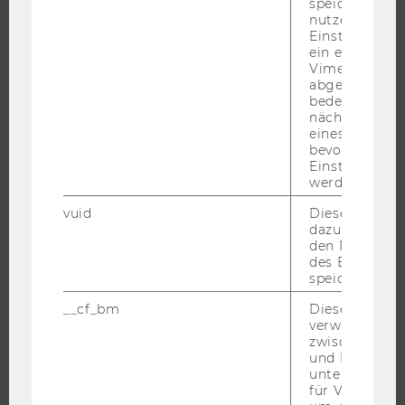
speichert
nutzerspezifi
Einstellungen
ein eingebett
FORSCHUNG
Vimeo-Video
abgespielt wi
FORSCHUNGSPORTAL
bedeutet, das
nächsten Ans
FORSCHENDE
eines Vimeo-V
IMPACT DER FORSCHUNG
bevorzugten
Einstellungen
ORGANISATION DER FORSCHUNG
werden.
FORSCHUNGSINFRASTRUKTUR
vuid
Dieser Cookie
dazu eingeset
den Nutzungs
des Benutzers
UNIVERSITÄT
speichern.
__cf_bm
Dieses Cookie
ÜBER DIE WU
verwendet, u
ORGANISATION
zwischen Men
und Bots zu
WIRTSCHAFT UND GESELLSCHAFT
unterscheiden.
für Vimeo no
CAMPUS