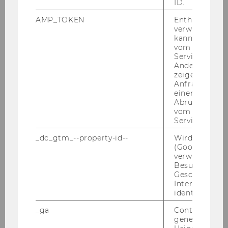
ID.
E-​Mail:
anna.schwen­din­ger@wu.ac.at
AMP_TOKEN
Enthält ein To
verwendet we
kann, um eine
vom AMP-Clie
Service abzur
Andere mögli
zeigen Opt-ou
Anfrage im G
einen Fehler 
Abrufen einer
vom AMP Clie
Service an.
_dc_gtm_--property-id--
Wird von Dou
(Google Tag 
verwendet, u
Besucher nach
Geschlecht o
Presse-Information als PDF
Interessen zu
identifizieren.
_ga
Contains a r
DOWNLOAD
generated use
(
PDF
, 144 KB)