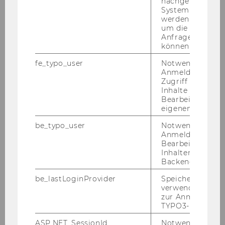
nachgelagerten
rin­nen über 2.100 Men­schen in Ös­ter­reich. Die
System abgefra
werden. Notwen
Er­geb­nis­se zei­gen: Frau­en und Män­ner ar­bei­
um die Antwort 
te­ten im Un­ter­su­chungs­zeit­raum täg­lich zwi­
Anfrage zuordne
schen 11 und 15 Stun­den. Al­lein­er­zie­he­rin­nen
können.
kom­men mit knapp 15 Stun­den auf die meis­
fe_typo_user
Notwendig für d
ten Stun­den pro Tag, davon sind rund 9 Stun­
Anmeldung und
Zugriff auf gesc
den un­be­zahl­te Kin­der­be­treu­ung. Am meis­ten
Inhalte oder zur
un­be­zahlt ar­bei­ten je­doch Frau­en in Paar­haus­
Bearbeitung des
hal­ten mit Kin­dern – sie kom­men auf gleich 9
eigenen Profils.
½ von ins­ge­samt 14 ½ Ar­beits­stun­den. Die
be_typo_user
Notwendig für d
Väter in Paar­haus­hal­ten ar­bei­te­ten im Ver­
Anmeldung und
gleich dazu täg­lich etwa 30 Mi­nu­ten we­ni­ger,
Bearbeitung von
Inhalten im TYP
sie leis­te­ten rund 6 ¾ Stun­den be­zahl­te und
Backend.
knap­pe 7 Stun­den un­be­zahl­te Ar­beit. Diese Re­
la­tio­nen zeig­ten sich auch, wenn beide El­tern
be_lastLoginProvider
Speichert die zul
verwendete Met
in Home-​Office waren. „In Haus­hal­ten mit Kin­
zur Anmeldung f
dern hat das Ho­me­of­fice kei­ner­lei po­si­ti­ven
TYPO3-Backend.
Ein­fluss auf die Aus­ge­wo­gen­heit der Ar­beits­
ASP.NET_SessionId
Notwendig, um 