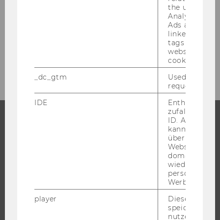
the user. If G
Analytics and
Presseaussendungen
Ads accounts 
linked, the co
tags on the G
website read 
Archiv
cookie.
_dc_gtm
Used to throt
request rate.
IDE
Enthält eine
zufallsgenerie
ID. Anhand di
kann Google 
STUDIUM
über verschie
Websites
WARUM WU?
domainübergr
wiedererkenn
BACHELOR
personalisiert
MASTER
Werbung auss
DOKTORAT / PHD
player
Dieses Cooki
speichert
EXECUTIVE EDUCATION
nutzerspezifi