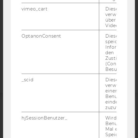
BARRIEREFREIHEITSERKLÄRUNG WEBSEITE
vimeo_cart
Dieses Cookie
DATENSCHUTZERKLÄRUNG
verwendet, u
DATENSCHUTZERKLÄRUNG SOCIAL MEDIA
überprüfen, wi
Video abgespi
DATENSCHUTZERKLÄRUNG
STUDIENBEWERBER*INNEN UND STUDIERENDE
OptanonConsent
Dieses Cooki
speichert
COOKIE EINSTELLUNGEN
Informatione
den
Zustimmungs
Barrierefreiheitserklärung
(Consent) ein
Webseite
Besuchers.
_scid
Dieses Cookie
verwendet, u
einem/einer
Benutzer*in e
eindeutige ID
zuzuweisen
ACCREDITED BY:
hjSessionBenutzer_
Wird gesetzt,
EQUIS
AACSB
Benutzer zum
Mal eine Seite
Speichert die 