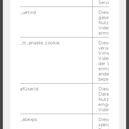
UNIVERSITÄT
Service zu s
_uetvid
Dieses Cookie
ÜBER DIE WU
gesetzt, um d
ORGANISATION
Nutzung des 
Videoplayers 
WIRTSCHAFT UND GESELLSCHAFT
ermöglichen
CAMPUS
_tt_enable_cookie
Dieses Cookie
NEWS
verwendet, u
Vimeo-
EVENTS ARCHIV
Videoeinbett
der WU-Websi
EVENTS
ermöglichen 
WU FOUNDATION
andere nicht 
bezeichnete 
afUserId
Dieses Cooki
Daten von
JOBS
Nutzer*innen,
eingebettete
JOBS
Videos intera
JOBPORTAL
_abexps
Dieses Cooki
speichert get
RESEARCH CAREER