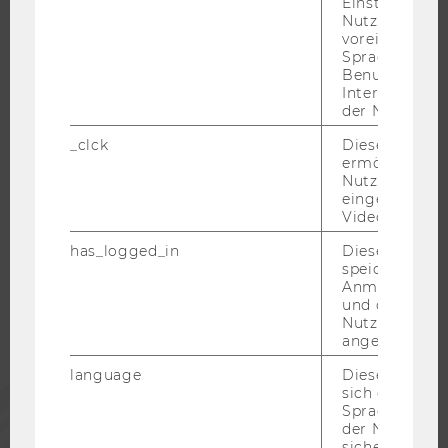
Einstellungen
WELCOME SERVICES
Nutzer*in, zB.
voreingestell
JOBS MIT WU-STUDIUM
Sprache, Regi
Benutzernam
KARRIEREKONTAKTE AN DER WU
Interaktionsd
KARRIERENETZWERKE AN DER WU
der Nutzer*in
_clck
Dieses Cooki
ermöglicht di
Nutzung des
eingebettete
WU COMMUNITY
Video Players
has_logged_in
Dieses Cooki
speichert
STUDIERENDE
Anmeldeinfo
und ob sich de
Nutzer*in jem
ALUMNI
angemeldet h
language
Dieses Cooki
PRESSE
sich die
Spracheinstel
der Nutzer*in
sichergestellt