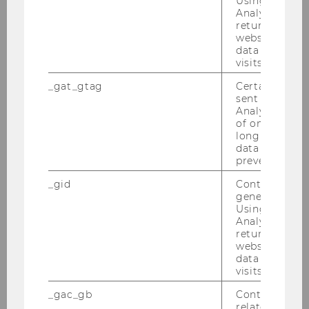
Using this ID
Analytics can
returning use
website and 
data from pre
visits.
_gat_gtag
Certain data i
sent to Googl
Katharina Mader, Copyright
Analytics a 
Nathan Murrell
of once per m
long as it is s
data transfers
prevented.
DOWNLOAD
(
JPEG
, 434 KB)
_gid
Contains a r
generated use
Using this ID
Analytics can
returning use
website and 
data from pre
visits.
ZURÜCK ZUR ÜBERSICHT
_gac_gb
Contains cam
related infor