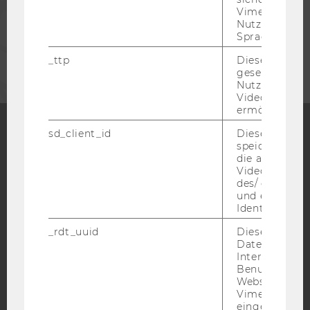
MITARBEITENDE
Vimeo in der
Nutzer ausge
Sprache ersch
UNTERNEHMEN
_ttp
Dieser Cookie
gesetzt, um d
Nutzung des 
Videoplayers 
ermöglichen
sd_client_id
Dieses Cooki
speichert Dat
Facebook
Instagram
Blog
die aktuellen
Videoeinstell
des/ der Benu
und einen per
YouTube
Newsletter
Bluesky
Identifikatio
_rdt_uuid
Dieses Cooki
Daten über di
Interaktionen
Benutzer*inne
Websites, auf
IMPRESSUM
Vimeo-Video
eingebettet is