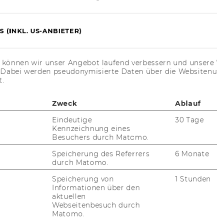
 Daten der Oes­ter­rei­chi­schen Na­tio­nal­
tützt sich auf einen Da­ten­satz, der auf
in­ner­halb eines Zeit­raums von 14 Jah­ren
 (INKL. US-ANBIETER)
 In­ter­na­tio­nal Busi­ness Po­li­cy ver­öf­fent­
s können wir unser Angebot laufend verbessern und unsere 
, J. Be­ne­fit­ting from im­mi­gra­ti­on: The value
. Dabei werden pseudonymisierte Daten über die Website
t.
ge for firm in­ter­na­tio­na­liza­ti­on. Jour­nal
i­cy 2, 356–375 (2019).
Zweck
Ablauf
Eindeutige
30 Tage
Kennzeichnung eines
Besuchers durch Matomo.
Speicherung des Referrers
6 Monate
ger
durch Matomo.
Speicherung von
1 Stunden
Informationen über den
wu.ac.at
aktuellen
Webseitenbesuch durch
Matomo.