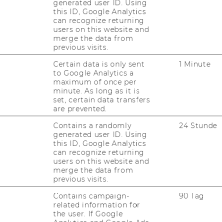
generated user ID. Using
this ID, Google Analytics
can recognize returning
UN
users on this website and
merge the data from
previous visits.
Certain data is only sent
1 Minute
to Google Analytics a
maximum of once per
minute. As long as it is
set, certain data transfers
are prevented.
Contains a randomly
24 Stunde
generated user ID. Using
this ID, Google Analytics
can recognize returning
JOBS
users on this website and
merge the data from
JOBS
previous visits.
Contains campaign-
90 Tag
JOBPORTAL
related information for
the user. If Google
RESEARCH CAREER