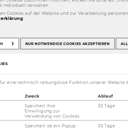
n­di­vi­du­ell ver­wal­ten.
den Cookies auf der Website und zur Verarbeitung persone
erklärung
.
g unterstützt
sexpansionen im
EN
NUR NOTWENDIGE COOKIES AKZEPTIEREN
ALL
IES
ür eine technisch reibungslose Funktion unserer Website 
Zweck
Ablauf
Speichert Ihre
30 Tage
Einwilligung zur
Verwendung von Cookies.
­gran­tin­nen und Mi­gran­ten hat
Speichert ob ein Popup
30 Tage