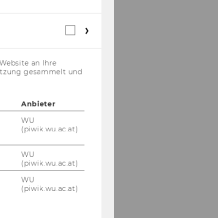
Webstatistik
Cookies
(inkl.
US-
Website an Ihre
Anbieter)
nutzung gesammelt und
Anbieter
WU
(piwik.wu.ac.at)
WU
(piwik.wu.ac.at)
WU
(piwik.wu.ac.at)