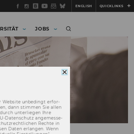
Facebook
Instagram
WU
YouTube
Newsletter
Bluesky
ENGLISH
QUICKLINKS
Blog
RSITÄT
JOBS
Cookie
Consent
schließen
 Web­site un­be­dingt er­for­
­cken, dann stim­men Sie allen
durch un­ter­lie­gen Ihre
EU-​Datenschutz an­ge­mes­se­
hutz­recht­li­chen Rech­te in
­sen Daten er­lan­gen. Wenn
u­el­le Ein­stel­lun­gen“.