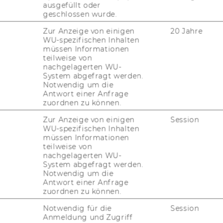
ausgefüllt oder
kt auf die Aus­lands­in­ves­ti­tio­nen
geschlossen wurde.
Denn unter be­stimm­ten Be­din­
Zur Anzeige von einigen
20 Jahre
ran­tIn­nen Un­ter­neh­men im Gast­
WU-spezifischen Inhalten
müssen Informationen
n­for­ma­tio­nen über ihre Hei­mat
teilweise von
 die Wirt­schafts­be­zie­hun­gen in
nachgelagerten WU-
System abgefragt werden.
, so eine ak­tu­el­le Stu­die der Wirt­
Notwendig um die
Wien.
Antwort einer Anfrage
zuordnen zu können.
Zur Anzeige von einigen
Session
o­fes­sor
Jonas Puck
, Lei­ter des
In­sti­tuts
WU-spezifischen Inhalten
 Wirt­schafts­uni­ver­si­tät Wien (WU), und sei­
müssen Informationen
teilweise von
­zer und Tho­mas Lind­ner zeigt, dass das
nachgelagerten WU-
in den Ziel­län­dern der Schlüs­sel für in­ter­
System abgefragt werden.
ei­dun­gen ist.
Notwendig um die
Antwort einer Anfrage
dass Mi­gran­tin­nen und Mi­gran­ten in der
zuordnen zu können.
r­ständ­nis der Spra­che, Wirt­schaft, Kul­tur,
Notwendig für die
Session
e der Ge­schäfts­prak­ti­ken ihrer Hei­mat­län­
Anmeldung und Zugriff