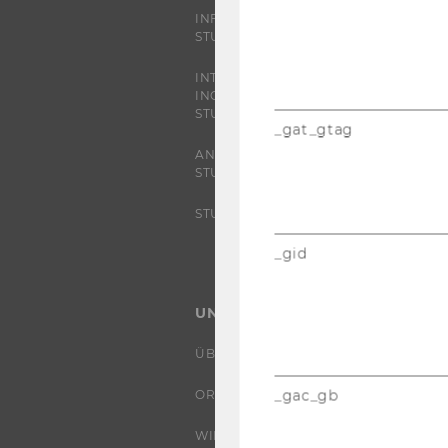
INFORMATIONEN FÜR
STUDIERENDE
INTERNATIONALE UND
INCOMING EXCHANGE
STUDIERENDE
_gat_gtag
ANGEBOTE FÜR SCHULEN UND
STUDIENINTERESSIERTE
STUDENT CLUBS
_gid
UNIVERSITÄT
ÜBER DIE WU
_gac_gb
ORGANISATION
WIRTSCHAFT UND