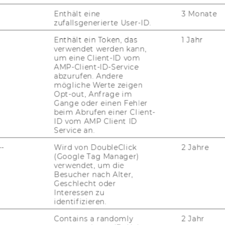
Enthält eine
3 Monate
zufallsgenerierte User-ID.
Enthält ein Token, das
1 Jahr
verwendet werden kann,
um eine Client-ID vom
AMP-Client-ID-Service
abzurufen. Andere
mögliche Werte zeigen
FORSCHUNG
Opt-out, Anfrage im
WU
Gange oder einen Fehler
FORSCHUNGSPORTAL
beim Abrufen einer Client-
ID vom AMP Client ID
ST
Service an.
FORSCHENDE
--
Wird von DoubleClick
2 Jahre
IMPACT DER FORSCHUNG
(Google Tag Manager)
AL
verwendet, um die
ORGANISATION DER
Besucher nach Alter,
FORSCHUNG
Geschlecht oder
PR
Interessen zu
identifizieren.
FORSCHUNGSINFRASTRUKTUR
Contains a randomly
2 Jahr
MI