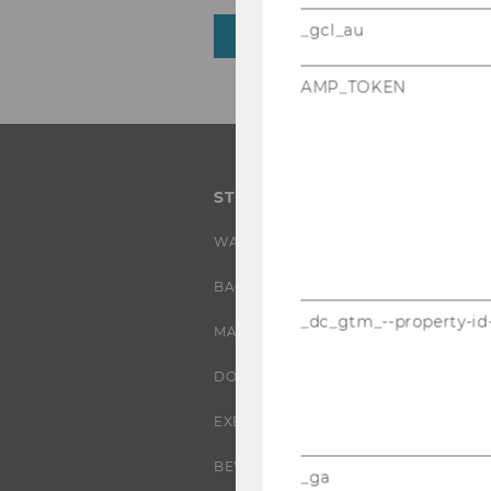
_gcl_au
ZURÜCK ZUR ÜBERSICHT
AMP_TOKEN
STUDIUM
WARUM WU?
BACHELOR
_dc_gtm_--property-id
MASTER
DOKTORAT / PHD
EXECUTIVE EDUCATION
BEWERBUNG UND ZULASSUNG
_ga