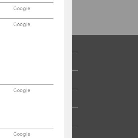
Google
Google
 COMMUNITY
UDIERENDE
Google
UMNI
ESSE
Google
TARBEITENDE