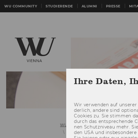
WU COMMUNITY
STUDIERENDE
ALUMNI
PRESSE
MIT
Ihre Daten, I
Wir ver­wen­den auf un­se­rer 
der­lich, an­de­re sind op­tio
Coo­kies zu. Sie stim­men 
durch das ent­spre­chen­de C
WU (Wirtschaftsuniversität Wien)
nen Schutz­ni­veau mehr. Sie 
den USA und ins­be­son­de­r
Presseaussendung Details
Sie kei­nen oder nur ein­zel­ne