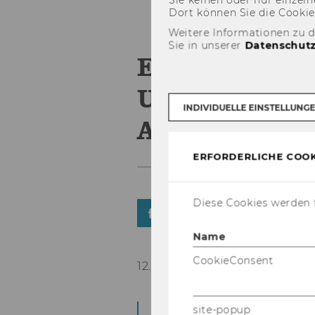
Dort kön­nen Sie die Coo­kies i
Weitere Informationen zu 
Sie in unserer
Datenschutz
Einwanderun
Unternehmen
INDIVIDUELLE EINSTELLUNG
Ausland
ERFORDERLICHE COOK
Diese Cookies werden f
TEILEN
TEILEN
Name
CookieConsent
12. März 2020
Der Aus­tausch mit Mi
site-popup