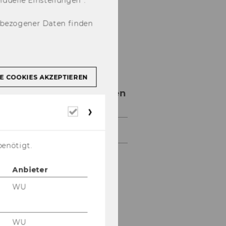
nbezogener Daten finden
E COOKIES AKZEPTIEREN
Presseaussendungen
Erforderliche
Cookies
Archiv
benötigt.
Anbieter
WU
WU