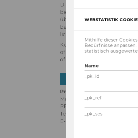
Die Un­ter­su­chung wurde durch
bank (OeNB) un­ter­stützt und s
über 13.000 Be­ob­ach­tun­gen 
WEBSTATISTIK COOKIES
ba­siert. Sie wurde im Jour­nal of
licht.
Mithilfe dieser Cookie
Kun­c­zer, V., Lind­ner, T. & Puck
Bedürfnisse anpassen
statistisch ausgewerte
of im­mi­grants’ coun­try know­led
of In­ter­na­tio­nal Busi­ness Po­l
Name
_pk_id
ZUR STU­DIE
Pres­se­kon­takt:
_pk_ref
Mag. Anna Maria Schwen­din­
PR-​Referentin
Tel: + 43-​1-31336-5478
_pk_ses
E-​Mail:
anna.schwen­din­ger@