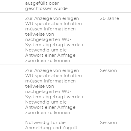
 an den Uni­ver­si­tä­ten in Kraft
ausgefüllt oder
geschlossen wurde.
er­ord­nung ist die Vor­ga­be ein­
s mit der Ziel­set­zung die Kos­ten
Zur Anzeige von einigen
20 Jahre
WU-spezifischen Inhalten
n­gung zwi­schen den ein­zel­nen
müssen Informationen
teilweise von
ser ver­gleich­bar zu ma­chen. Im
nachgelagerten WU-
 unter an­de­rem die Kenn­zah­len
System abgefragt werden.
Notwendig um die
nd „Kos­ten der For­schung“, je­
Antwort einer Anfrage
nen­grup­pen“ er­mit­telt. Erst­ma­lig
zuordnen zu können.
n­schafts­mi­nis­te­ri­um am
Zur Anzeige von einigen
Session
teln.
WU-spezifischen Inhalten
müssen Informationen
teilweise von
nachgelagerten WU-
System abgefragt werden.
Notwendig um die
Antwort einer Anfrage
zuordnen zu können.
Notwendig für die
Session
Anmeldung und Zugriff