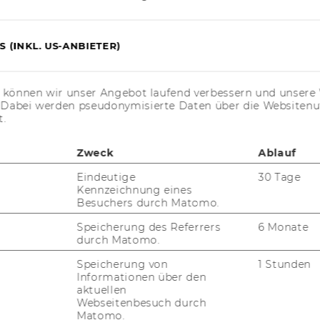
e, ver­ord­nungs­spe­zi­fi­sche Kom­po­nen­ten
gs­zeit­schät­zung, spe­zi­fi­sche Auf­be­rei­tung
 (INKL. US-ANBIETER)
i­tät ist daher im Ver­gleich zur Ein­füh­rung
ung un­gleich höher.
en­spiel vie­ler In-​House Ex­per­ten. „Das
s können wir unser Angebot laufend verbessern und unsere 
. Dabei werden pseudonymisierte Daten über die Website
­gen und Spe­zia­lis­ten aus den un­ter­schied­
t.
t­ein­be­zo­gen“, sagt Klaus Schau­er, der das
i­tet.
Zweck
Ablauf
Eindeutige
30 Tage
Kennzeichnung eines
den
Besuchers durch Matomo.
Speicherung des Referrers
6 Monate
vid19-​Lockdown durch eine schnel­le Um­
durch Matomo.
ä­ten auf On­line­be­trieb sehr gut be­wäl­ti­gen
Speicherung von
1 Stunden
u­ell in der fi­na­len Phase des Pro­jek­tes.
Informationen über den
en­tra­ti­on des Teams ge­fragt. „Ver­rech­
aktuellen
Webseitenbesuch durch
ta und sta­tis­ti­sche Kenn­zah­len wer­den ak­
Matomo.