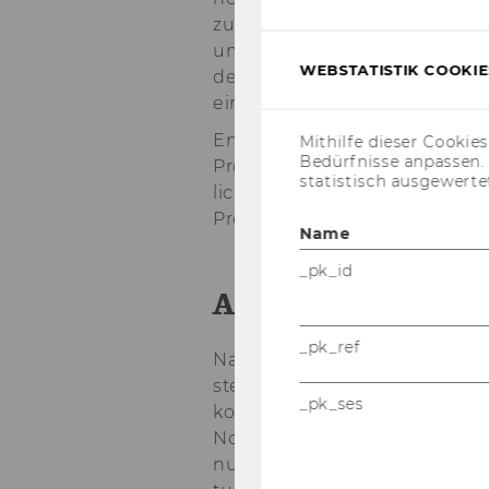
zum an­de­ren sind zu­sätz­li­ch
um­zu­set­zen (z.B. eine Leis­tun
WEBSTATISTIK COOKIES
der Raum­da­ten). Die Kom­ple­x
einer Stan­dard Kos­ten­rech­n
Ent­schei­dend ist das Zu­sam­m
Mithilfe dieser Cookie
Bedürfnisse anpassen
Pro­jekt hat weite Krei­se ge­zo
statistisch ausgewerte
lichs­ten Be­rei­chen der WU mi
Pro­jekt seit dem Vor­jahr be­gle
Name
_pk_id
Auf der Zielgera
_pk_ref
Nach­dem man den ers­ten Co
stel­lung aller Pro­jekt­ak­ti­vi­t
_pk_ses
konn­te, be­fin­det man sich ak­t
Noch ein­mal ist die volle Kon­z
nungs­zy­klen, Um­la­ge­sche­ma­