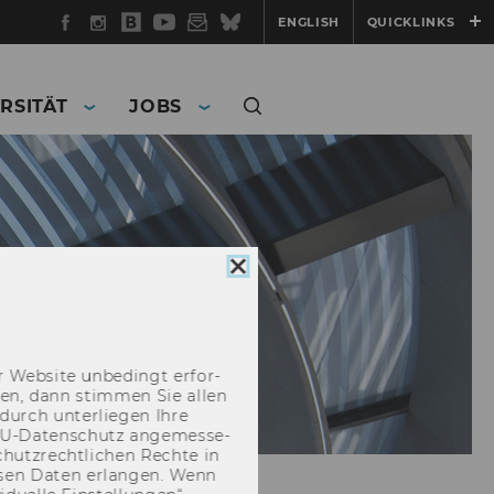
Facebook
Instagram
WU
YouTube
Newsletter
Bluesky
ENGLISH
QUICKLINKS
Blog
RSITÄT
JOBS
Cookie
Consent
schließen
 Web­site un­be­dingt er­for­
­cken, dann stim­men Sie allen
durch un­ter­lie­gen Ihre
EU-​Datenschutz an­ge­mes­se­
hutz­recht­li­chen Rech­te in
­sen Daten er­lan­gen. Wenn