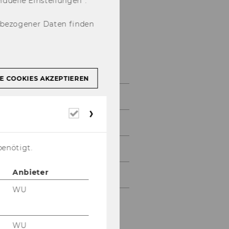
u­el­le Ein­stel­lun­gen“.
nbezogener Daten finden
Jobportal
E COOKIES AKZEPTIEREN
Jobs
Erforderliche
Cookies
Jobprofile
benötigt.
Fragen und Antworten
Anbieter
Team des Monats
WU
WU