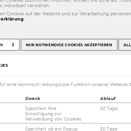
n Coo­kies zu­stim­men möch­ten, kli­cken Sie bitte auf „In­di­vi­d
n­di­vi­du­ell ver­wal­ten.
den Cookies auf der Website und zur Verarbeitung persone
ats 12/2020: Das
erklärung
.
er WU
EN
NUR NOTWENDIGE COOKIES AKZEPTIEREN
ALL
IES
ür eine technisch reibungslose Funktion unserer Website 
Zweck
Ablauf
­än­dert die Kosten-​ und Leis­
Speichert Ihre
30 Tage
Einwilligung zur
schaft der Uni­ver­si­tä­ten: Mit
Verwendung von Cookies.
e Ver­ord­nung zur Kosten-​ und Leis­
Speichert ob ein Popup
30 Tage