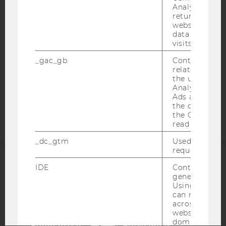
WEBSITE PRIVACY POLICY
Analytics can
returning use
DATA PROTECTION STATEMENT SOCIAL MEDIA
website and 
data from pre
DATA PROTECTION STATEMENT APPLICANTS AND
visits.
STUDENTS
COOKIE SETTINGS
_gac_gb
Contains cam
related infor
the user. If G
Accessability
Analytics and
Ads accounts 
statement
the conversio
the Google A
read this cook
_dc_gtm
Used to throt
request rate.
IDE
Contains a r
ACCREDITED BY:
generated use
Using this ID
EQUIS
AACSB
can recognize
across differe
websites acro
domains and 