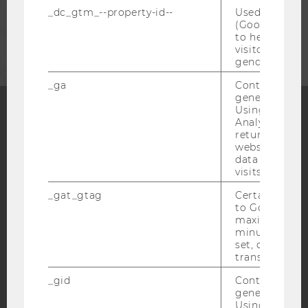
_dc_gtm_--property-id--
Used by Doub
(Google Tag 
CORPORATES
to help identi
visitors by ei
gender or inte
_ga
Contains a r
generated use
Using this ID
Analytics can
Facebook
Instagram
Blog
returning use
website and 
data from pre
visits.
YouTube
Newsletter
Bluesky
_gat_gtag
Certain data i
to Google Ana
maximum of 
minute. As lon
set, certain d
transfers are 
IMPRINT
_gid
Contains a r
generated use
ACCESSABILITY STATEMENT
Using this ID