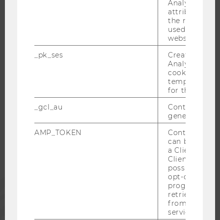
Analytics to s
attribution i
OPEN POSITIONS FOR WU GRADUATES
the referrer in
CAREER-RELATED CONTACTS AT WU
used to visit 
website.
CAREER NETWORKS AT WU
_pk_ses
Created by M
Analytics, sho
cookies used 
temporarily s
for the current
WU COMMUNITY
_gcl_au
Contains a r
generated use
STUDENTS
AMP_TOKEN
Contains a to
can be used to
a Client ID f
ALUMNI
Client ID serv
possible value
opt-out, reque
PRESS
progress or a
retrieving a C
from AMP Cli
STAFF
service.