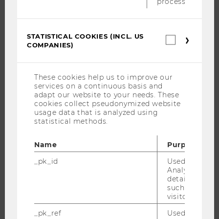
process.
THE UNIVERSITY
ABOUT WU
STATISTICAL COOKIES (INCL. US
Statistica
ORGANIZATIONAL STRUCTURE
COMPANIES)
cookies
BUSINESS AND SOCIETY
(incl.
US
CAMPUS
Companie
These cookies help us to improve our
NEWS
services on a continuous basis and
adapt our website to your needs. These
EVENTS
cookies collect pseudonymized website
EVENT CALENDAR
usage data that is analyzed using
statistical methods.
Name
Purpose
JOBS
_pk_id
Used by Mat
Analytics to s
JOBS
details about 
such as the u
JOB PORTAL
visitor ID.
RESEARCH CAREER
_pk_ref
Used by Mat
WELCOME SERVICES