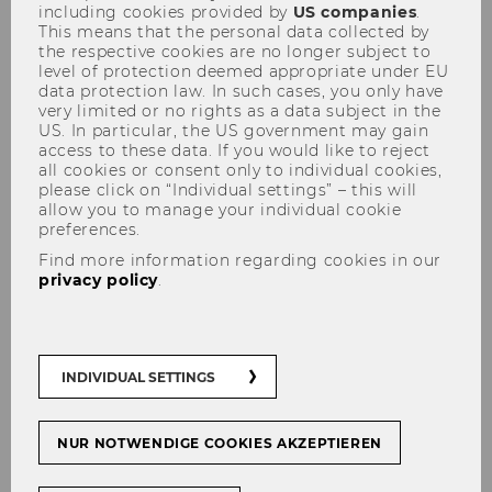
including cookies provided by
US companies
.
2021 Industriemagazin MBA
This means that the personal data collected by
the respective cookies are no longer subject to
ranking: WU Executive
level of protection deemed appropriate under EU
Academy #1
data protection law. In such cases, you only have
very limited or no rights as a data subject in the
US. In particular, the US government may gain
access to these data. If you would like to reject
#
Executive Academy
#
Continuing education
all cookies or consent only to individual cookies,
please click on “Individual settings” – this will
allow you to manage your individual cookie
preferences.
Find more information regarding cookies in our
privacy policy
.
SHARE
SHARE
12/05/2021
INDIVIDUAL SETTINGS
The WU Executive Academy took the
NUR NOTWENDIGE COOKIES AKZEPTIEREN
lead in the current Industriemagazin
MBA ranking.