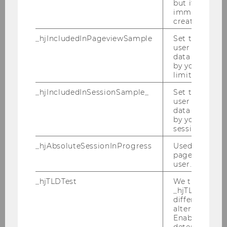
but it is dele
immediately af
created.
Management
_hjIncludedInPageviewSample
Set to determi
Wolfgang Mayrhofer
user is includ
data samplin
by your site'
Michael Meyer
limit.
Marketing
_hjIncludedInSessionSample_
Set to determi
user is includ
data samplin
Martin Schreier
by your site's 
session limit.
Bernadette Kamleitner
_hjAbsoluteSessionInProgress
Used to detect
Thomas Reutterer
pageview sess
user.
Strategy and Innovation
_hjTLDTest
We try to stor
_hjTLDTest co
Gerhard Speckbacher
different URL
alternatives unt
Enables us to 
Christopher Lettl
determine th