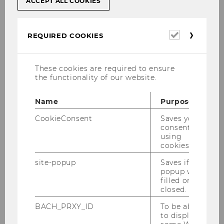
55) Zuordnung zum Institut Zivil- und
ACCEPT ALL COOKIES
Zivilverfahrensrecht, Department
Privatrecht
Required
REQUIRED COOKIES
56) Einrichtung der Abteilung
cookies
Sozioökonomie der Arbeit, Institut
Ecological Economics, Department
These cookies are required to ensure
Sozioökonomie
the functionality of our website.
57) Umbenennung des Instituts
Name
Purpose
„Institutionelle und Heterodoxe
Ökonomie“, Department Volkswirtschaft
CookieConsent
Saves your
consent to
58) Ernennung von
using
DepartmentvorständInnen und
cookies.
StellvertreterInnen für die
site-popup
Saves if
Funktionsperiode 01.01.2020 bis
popup was
31.12.2021
filled or
closed.
59) Bevollmächtigungen gemäß § 28
BACH_PRXY_ID
To be able
Universitätsgesetz 2002/ Department-
to display
Vorständinnen und Department-