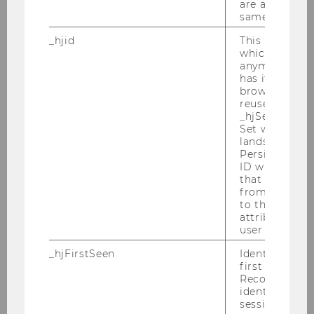
are attributed
Stv. Martin Winner
same user ID.
Fremdsprachliche
_hjid
This is an old
which is not s
Wirtschaftskommunikation
anymore, but i
(Foreign Language Business
has it unexpir
Communication)
browser. It wi
reused and m
_hjSessionUser
Nadine Thielemann
Set when a use
Stv. Johannes Schnitzer
lands on a pa
Persists the H
ID which is u
Sozioökonomie
that site. Ens
(Socioeconomics)
from subseque
to the same s
attributed to
Sigrid Stagl
user ID.
Stv. Jürgen Essletzbichler
_hjFirstSeen
Identifies a n
first session.
Volkswirtschaft (Economics)
Recording filt
identify new 
Rupert Sausgruber
sessions.