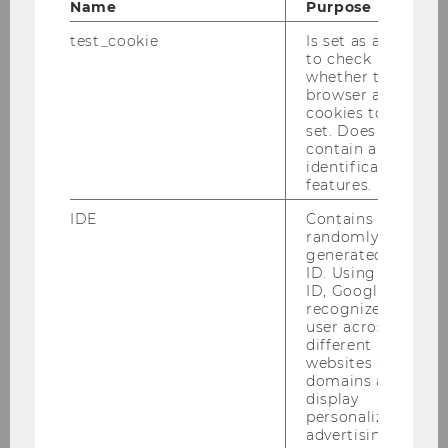
Name
Purpose
Martin Winner
test_cookie
Is set as a test
to check
Fremdsprachliche
whether the
Wirtschaftskommunikation
browser allows
(Foreign Language Business
cookies to be
set. Does not
Communication)
contain any
identification
Nadine Thielemann
features.
IDE
Contains a
Johannes Schnitzer
randomly
generated user
Sozioökonomie
ID. Using this
ID, Google can
(Socioeconomics)
recognize the
user across
Sigrid Stagl
different
websites across
domains and
Jürgen Essletzbichler
display
personalized
Volkswirtschaft (Economics)
advertising.