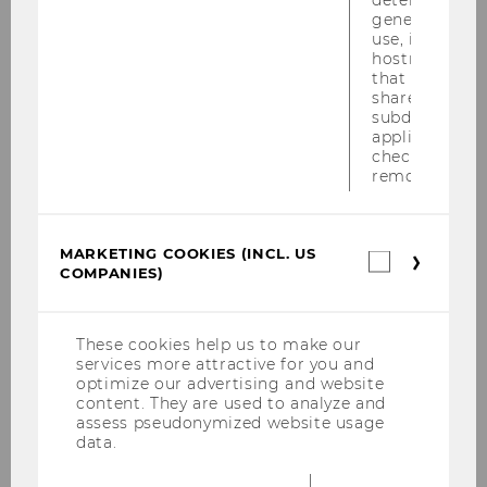
generic cooki
Welthandel (Global Business and
use, instead 
Trade)
hostname. It
that cookies 
shared across
Jan Hendrik Fisch
subdomains (
applicable). A
Dietmar Rößl
check, the coo
removed.
Öffentliches Recht und
Steuerrecht (Public Law and Tax
MARKETING COOKIES (INCL. US
Law)
Marketin
COMPANIES)
cookies
(incl.
Michael Holoubek
US
Companie
These cookies help us to make our
Erich Vranes
services more attractive for you and
optimize our advertising and website
content. They are used to analyze and
Privatrecht (Private Law)
assess pseudonymized website usage
data.
Georg Kodek