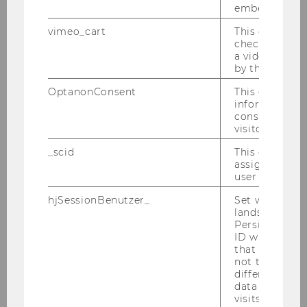
embedded.
Stv. Christopher Lettl
vimeo_cart
This cookie is
Welthandel (Global Business and
check how ma
a video has b
Trade)
by the user.
Jan Hendrik Fisch
OptanonConsent
This cookie s
information a
Stv. Dietmar Rößl
consent statu
visitor.
Öffentliches Recht und
_scid
This cookie is
Steuerrecht
assign a uniq
(Public Law and Tax Law)
user
hjSessionBenutzer_
Set when a use
Michael Holoubek
lands on a pa
Stv. Erich Vranes
Persists the H
ID which is u
Privatrecht
that site. Hot
not track use
(Private Law)
different site
data from su
Georg Kodek
visits to the 