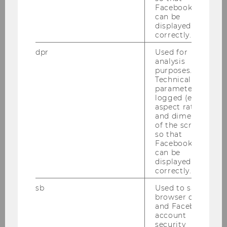
Facebook apps
can be
BMEIA_Auslandskultur
displayed
correctly.
Dr. Christian Schober
Anna Herzog MSc
dpr
Used for
analysis
purposes.
Gentio
Technical
parameters are
logged (e.g.
Univ. Prof. Dr. Kurt Hornik
aspect ratio
and dimensions
Falschparker-Studie
of the screen)
so that
Facebook apps
Univ. Prof. Dr. Rupert Sausgruber
can be
Dr. Thomas Kostal
displayed
correctly.
ECOLIT 2
sb
Used to save
browser details
ao. Univ. Prof. Dr. Andreas Novy
and Facebook
account
security
GreenFin