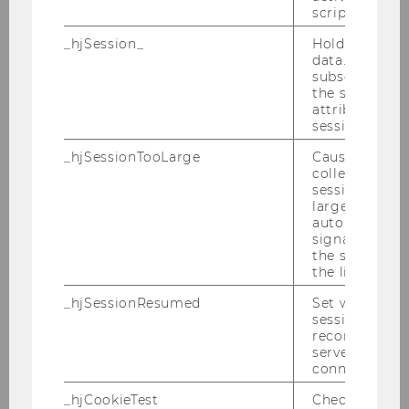
Ar­beit­neh­mern der Wirt­schafts­uni­ver­si­tät
script initiali
Wien gemäß § 28 Uni­ver­si­täts­ge­setz 2002 in
_hjSession_
Holds current
der gel­ten­den Fas­sung fol­gen­de Be­voll­mäch­ti­
data. Ensures
gun­gen.
subsequent re
the session w
attributed to
Fol­gen­de (Stell­ver­tre­ten­de) Department-​
session.
Vorständinnen/Department-​Vorstände wer­den
_hjSessionTooLarge
Causes Hotjar
an­stel­le der bis­he­ri­gen Vor­stän­din­nen/Vor­stän­
collecting dat
de und Stell­ver­tre­ter/innen der je­wei­li­gen De­
session beco
part­ments für die Funk­ti­ons­pe­ri­ode ab
large. Deter
automatically
01.01.2020 bis 31.12.2021 gemäß § 3 der Richt­li­
signal from th
nie be­voll­mäch­tigt:
the session s
the limit.
Department
_hjSessionResumed
Set when a
session/record
Department-Vorständin/
reconnected t
servers after 
Department-Vorstand
connection.
Stellvertretende Department-
_hjCookieTest
Checks to see 