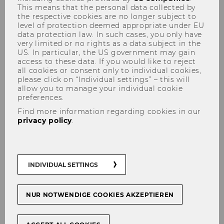
This means that the personal data collected by
50) Einrichtung des Instituts
the respective cookies are no longer subject to
International Business, Department
level of protection deemed appropriate under EU
data protection law. In such cases, you only have
Welthandel
very limited or no rights as a data subject in the
51) Zuordnung zum Institut International
US. In particular, the US government may gain
access to these data. If you would like to reject
Business, Department Welthandel
all cookies or consent only to individual cookies,
please click on “Individual settings” – this will
52) Umbenennung der Abteilung „Zivil-
allow you to manage your individual cookie
und Zivilverfahrensrecht III“, Institut
preferences.
Zivil- und Zivilverfahrensrecht,
Find more information regarding cookies in our
Department Privatrecht
privacy policy
.
53) Einrichtung der Abteilung Zivil- und
Zivilverfahrensrecht V (Zivil-,
Unternehmens- und Insolvenzrecht),
INDIVIDUAL SETTINGS
Institut Zivil- und Zivilverfahrensrecht,
Department Privatrecht
NUR NOTWENDIGE COOKIES AKZEPTIEREN
54) Zuordnung zum Forschungsinstitut
Raum- und Immobilienwirtschaft