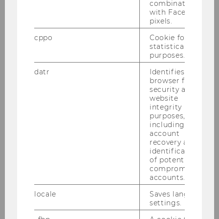
combination
with Facebook
IT Design und Menschenbilder
pixels.
cppo
Cookie for
Kathrin Bednar MSc
statistical
purposes.
Consent Request Framework
datr
Identifies the
browser for
Dr. Sabrina Kirrane
security and
website
Musterunternehmen ECC
integrity
purposes,
including
ao. Univ. Prof. Dr. Alexander
account
Prosser
recovery and
identification
of potentially
WU-Project Meyer 19 (Rest)
compromised
accounts.
Dr. Birgit Elisabeth Meyer
locale
Saves language
settings.
WU-Project Peer 19 (GB)