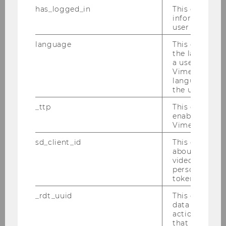
Operations)
has_logged_in
This cookie st
information a
Jan Mendling
user has ever 
Stv. Gerald Reiner
language
This cookie 
Stv. Roman Brandtweiner
the language 
a user. This e
Management
Vimeo appears
language sele
the user.
Wolfgang Mayrhofer
Stv. Michael Meyer
_ttp
This cookie is
enable the us
Vimeo video p
Marketing
sd_client_id
This cookie s
about the use
Martin Schreier
video setting
Stv. Bernadette Kamleitner
personal ident
Stv. Thomas Reutterer
token
_rdt_uuid
This cookie co
Strategy and Innovation
data about th
actions on we
Gerhard Speckbacher
that have a v