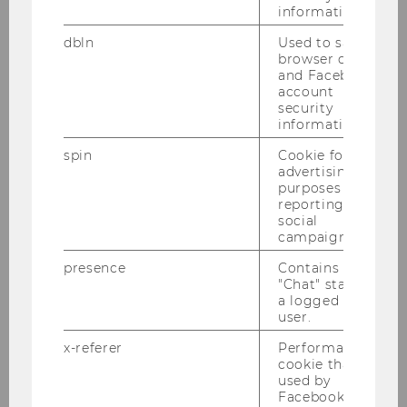
information.
Irene Monasterolo Ph.D.
dbln
Used to save
browser details
Univ. Prof. Dr. Sigrid Stagl
and Facebook
account
WU-Project Briglauer 19
security
(JubStift)
information.
spin
Cookie for
Dr. Wolfgang Briglauer
advertising
purposes and
reporting on
WU-Project Malsiner-Walli 19
social
(JubStift)
campaigns.
presence
Contains the
Dr. Gertraud Malsiner-Walli
"Chat" status of
Univ. Prof. Dr. Sylvia Frühwirth-
a logged in
Schnatter
user.
x-referer
Performance
WU-Project Ipsmiller 19 (JubStift)
cookie that is
used by
Dr. Edith Ipsmiller
Facebook in