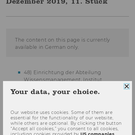
Dezember 2019, 11. Stück
The content on this page is currently
available in German only.
48) Einrichtung der Abteilung
Wissensmanagement, Institut
Informationswirtschaft, Department
Clo
Your data, your choice.
Informationsverarbeitung und
coo
con
Prozessmanagement
49) Auflösung der Institute
Our website uses cookies. Some of them are
essential for the functionality of our website,
Betriebswirtschaftslehre des
while others are optional. By clicking the button
Außenhandels und International
“Accept all cookies,” you consent to all cookies,
Business, Department Welthandel
including cookies provided by
US companies
.