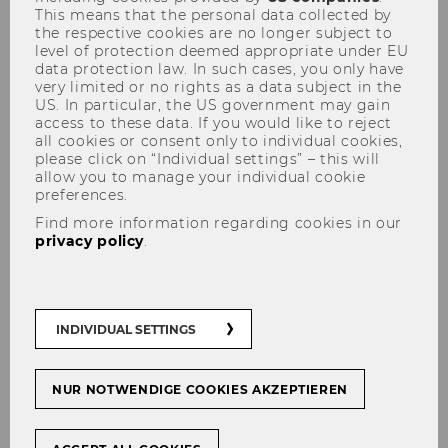
138) Ausschreibung von Stellen für
This means that the personal data collected by
allgemeines Personal
the respective cookies are no longer subject to
level of protection deemed appropriate under EU
139) Ausschreibung von Stellen für
data protection law. In such cases, you only have
allgemeines Personal im Rahmen der
very limited or no rights as a data subject in the
Initiative zur Inklusion von
US. In particular, the US government may gain
access to these data. If you would like to reject
Arbeitnehmer/inne/n mit Behinderung
all cookies or consent only to individual cookies,
please click on “Individual settings” – this will
allow you to manage your individual cookie
136) Ver­ord­nung des Rek­to­
preferences.
rats, mit der die Ver­ord­nung
Find more information regarding cookies in our
privacy policy
.
des Rek­to­rats gemäß § 56 Abs
3 Uni­ver­si­täts­ge­setz 2002 über
die Fest­set­zung von Lehr­
INDIVIDUAL SETTINGS
gangs­bei­trä­gen für Uni­ver­si­
täts­lehr­gän­ge ge­än­dert wird
NUR NOTWENDIGE COOKIES AKZEPTIEREN
Auf­grund des § 22 Abs 1 Z 9a des Uni­ver­si­täts­
ge­set­zes 2002, BGBl. I Nr. 120/2002, zu­letzt ge­