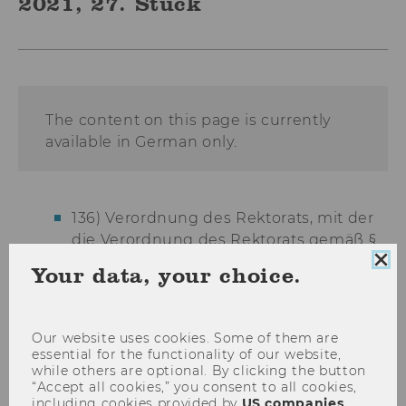
2021, 27. Stück
The content on this page is currently
available in German only.
136) Verordnung des Rektorats, mit der
die Verordnung des Rektorats gemäß §
56 Abs 3 Universitätsgesetz 2002 über
Clo
Your data, your choice.
die Festsetzung von
coo
con
Lehrgangsbeiträgen für
Universitätslehrgänge geändert wird
Our website uses cookies. Some of them are
essential for the functionality of our website,
137) Ausschreibung von Stellen für
while others are optional. By clicking the button
wissenschaftliches Personal
“Accept all cookies,” you consent to all cookies,
including cookies provided by
US companies
.