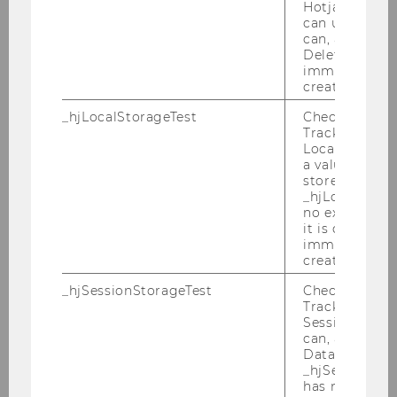
mit Film- und Gra­fik­pro­gram­men wie etwa
Hotjar Tracki
can use cookies
Adobe Pre­mie­re oder Coral, sowie ein In­ter­es­se
can, a value of
daran, den Um­gang damit zu er­ler­nen
Deleted almo
und/oder zu ver­tie­fen
immediately af
created.
- Sehr gute Deutsch und Eng­lisch­kennt­nis­se
_hjLocalStorageTest
Checks if the 
Das mo­nat­li­che Ent­gelt be­trägt 1.073,65 Euro
Tracking Cod
Local Storage. 
brut­to.
a value of 1 is
stored in
Haben Sie In­ter­es­se an die­ser Tä­tig­keit mit per­
_hjLocalStora
no expiration
sön­li­chen Wei­ter­bil­dungs­mög­lich­kei­ten in
it is deleted 
einem an­ge­neh­men Ar­beits­kli­ma? Dann be­
immediately af
wer­ben Sie sich bitte bis spä­tes­tens 31.03.2021
created.
unter
www.wu.ac.at/jobs
(Kenn­zahl: 936).
_hjSessionStorageTest
Checks if the 
Tracking Cod
Wir freu­en uns auf Ihre Be­wer­bung!
Session Storag
can, a value of
Data stored i
Ap­p­li­ca­ti­on dead­line has been ex­ten­ded until
_hjSessionSto
March 17, 2021
has no expira