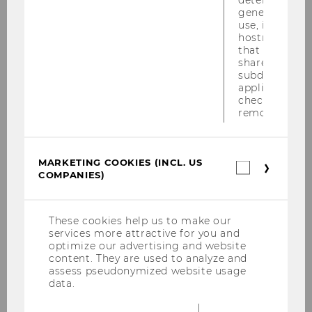
generic cooki
use, instead 
Qua­li­fied can­di­da­tes with dis­abi­li­ties are stron­
hostname. It
gly en­cou­ra­ged to apply for this part-​time po­si­
that cookies 
shared across
ti­on. If re­qui­red, re­du­ced part-​time em­ploy­
subdomains (
ment is pos­si­ble.
applicable). A
check, the coo
removed.
Your re­spon­si­bi­li­ties
The suc­cess­ful can­di­da­te will be
- pur­suing an ac­ti­ve pro­gram of aca­de­mic re­se­
MARKETING COOKIES (INCL. US
arch, which should lead to a doc­to­ra­te de­gree
Marketin
COMPANIES)
cookies
at WU (Univ.Ass. prae doc, usual­ly in about 3-4
(incl.
years) and a first sci­en­ti­fic track re­cord in terms
US
of jour­nal and con­fe­rence pu­bli­ca­ti­ons;
Companie
These cookies help us to make our
- the­re­by sup­por­ting cur­rent re­se­arch pro­jects
services more attractive for you and
optimize our advertising and website
in the team of scholars around Prof. Ed­ward
content. They are used to analyze and
Bern­ro­ider in the area of In­for­ma­ti­on Ma­nage­
assess pseudonymized website usage
ment and Con­trol with a focus on how to con­
data.
trol the ef­fects of di­gi­ta­liza­ti­on in or­ga­niza­ti­ons;