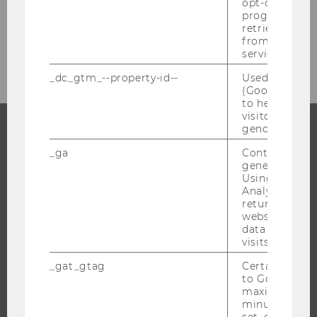
opt-out, reque
progress or a
retrieving a C
from AMP Cli
Lecture Streaming with MS Teams
service.
_dc_gtm_--property-id--
Used by Doub
(Google Tag 
to help identi
visitors by ei
gender or inte
PROGRAMS
_ga
Contains a r
generated use
Using this ID
WHY WU?
Analytics can
BACHELOR'S PROGRAMS
returning use
website and 
MASTER’S PROGRAMS
data from pre
DOCTORAL / PHD PROGRAMS
visits.
EXECUTIVE EDUCATION
_gat_gtag
Certain data i
to Google Ana
APPLICATION AND ADMISSIONS
maximum of 
INFORMATION FOR STUDENTS
minute. As lon