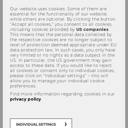
Our website uses cookies. Some of them are
essential for the functionality of our website,
while others are optional. By clicking the button
“Accept all cookies,” you consent to all cookies,
The content on this page is currently
including cookies provided by
US companies
.
This means that the personal data collected by
available in German only.
the respective cookies are no longer subject to
level of protection deemed appropriate under EU
data protection law. In such cases, you only have
very limited or no rights as a data subject in the
Ein­lei­tung
US. In particular, the US government may gain
access to these data. If you would like to reject
all cookies or consent only to individual cookies,
Die nach­ste­hen­de In­for­ma­ti­on rich­tet sich an
please click on “Individual settings” – this will
Leh­ren­de, die im Rah­men ihrer Lehr­tä­tig­keit
allow you to manage your individual cookie
preferences.
an der WU Wien ihre Lehr­ver­an­stal­tun­gen (LV)
auf­zeich­nen/strea­men möch­ten. Aus recht­li­
Find more information regarding cookies in our
privacy policy
.
cher Sicht sind hier grund­sätz­lich Vortrags-​,
Aufführungs-​ und Vor­füh­rungs­rech­te, das Ver­
viel­fäl­ti­gungs­recht und Sen­de­rech­te aber auch
be­stimm­te Per­sön­lich­keits­rech­te be­acht­lich.
INDIVIDUAL SETTINGS