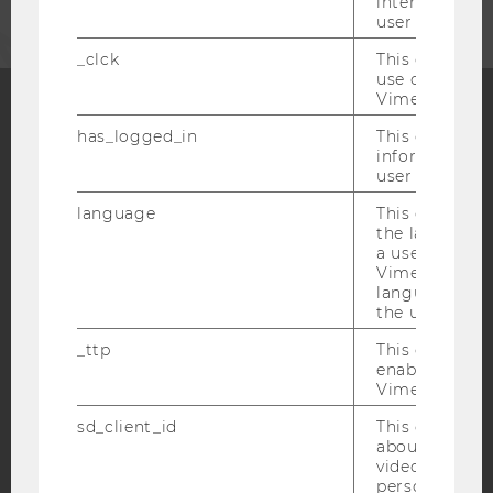
interaction da
user with Vi
_clck
This cookie e
use of the e
Vimeo video p
has_logged_in
This cookie st
Facebook
Instagram
Blog
information a
user has ever 
language
This cookie 
YouTube
Newsletter
Bluesky
the language 
a user. This e
Vimeo appears
language sele
the user.
_ttp
This cookie is
IMPRINT
enable the us
Vimeo video p
ACCESSABILITY STATEMENT
sd_client_id
This cookie s
WEBSITE PRIVACY POLICY
about the use
video setting
DATA PROTECTION STATEMENT SOCIAL MEDIA
personal ident