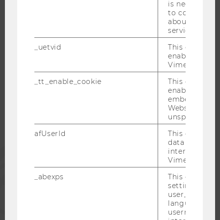
is necessary 
CAREER NETWORKS AT WU
to collect val
about the use
service.
_uetvid
This cookie is
enable the us
WU COMMUNITY
Vimeo video p
_tt_enable_cookie
This cookie is
enable the vi
STUDENTS
embedding o
Website and f
unspecified p
ALUMNI
afUserId
This cookie co
data from us
PRESS
interact wit
Vimeo videos.
_abexps
This cookie s
STAFF
settings made
user, e.g. Def
language, reg
CORPORATES
username as w