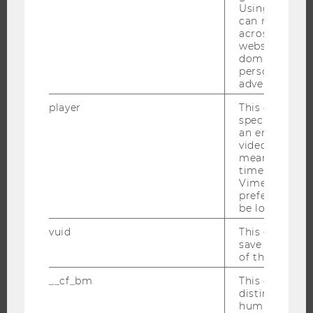
Using this ID
ORGANIZATIONAL STRUCTURE
can recognize
across differe
BUSINESS AND SOCIETY
websites acro
CAMPUS
domains and 
personalized
NEWS
advertising.
EVENTS
player
This cookie sa
EVENT CALENDAR
specific setti
an embedded
video is playe
means that th
time you wat
JOBS
Vimeo video, 
preferred sett
JOBS
be loaded.
JOB PORTAL
vuid
This cookie is
save the usag
RESEARCH CAREER
of the user.
WELCOME SERVICES
__cf_bm
This cookie is
OPEN POSITIONS FOR WU GRADUATES
distinguish b
humans and bo
CAREER-RELATED CONTACTS AT WU