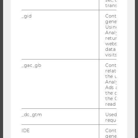
set, certain d
INTERNATIONAL AND INCOMING EXCHANGE STUDENTS
transfers are 
OFFERS FOR SCHOOLS LANDINGPAGE
_gid
Contains a r
STUDENT CLUBS
generated use
Using this ID
Analytics can
returning use
website and 
RESEARCH
data from pre
visits.
RESEARCH PORTAL
_gac_gb
Contains cam
RESEARCHERS
related infor
the user. If G
RESEARCH IMPACT
Analytics and
RESEARCH UNITS AT WU
Ads accounts 
the conversio
RESEARCH INFRASTRUCTURE
the Google A
read this cook
_dc_gtm
Used to throt
request rate.
THE UNIVERSITY
IDE
Contains a r
ABOUT WU
generated use