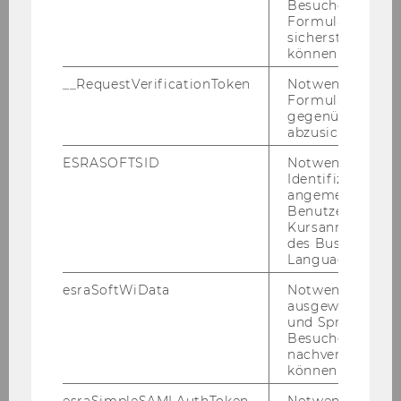
Besucher zu
Formulareingab
sicherstellen zu
können.
Auszeichnungen und Preise
__RequestVerificationToken
Notwendig, um 
Formulareingab
För­der­sti­pen­di­um der Hein­rich Graf Har­
gegenüber Angri
degg’schen Stif­tung für das Dis­ser­ta­ti­
abzusichern.
ons­pro­jekt
ESRASOFTSID
Notwendig zur
Identifizierung 
Top 20 Stu­dent Ran­king WU Wien
angemeldeten
Benutzers im
WU Rec­tor's List SoSe 2020
Kursanmeldung
Top Le­ague 13. Jahr­gang
des Business
Language Center
Leis­tungs­sti­pen­di­um 2019/2020
esraSoftWiData
Notwendig um
ausgewählte Sp
und Sprachkurse
Dissertationsvorhaben
Besuchers
nachverfolgen z
können.
Die Ver­wer­tung ak­zes­so­ri­scher Si­cher­
esraSimpleSAMLAuthToken
Notwendig zur