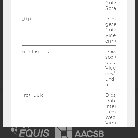
Nutzer ausge
DATENSCHUTZERKLÄRUNG
Sprache ersch
DATENSCHUTZERKLÄRUNG SOCIAL MEDIA
_ttp
Dieser Cookie
gesetzt, um d
DATENSCHUTZERKLÄRUNG
Nutzung des 
STUDIENBEWERBER*INNEN UND STUDIERENDE
Videoplayers 
COOKIE EINSTELLUNGEN
ermöglichen
sd_client_id
Dieses Cooki
Barrierefreiheitserklärung
speichert Dat
die aktuellen
Webseite
Videoeinstell
des/ der Benu
und einen per
Identifikatio
_rdt_uuid
Dieses Cooki
Daten über di
ACCREDITED BY:
Interaktionen
Benutzer*inne
Websites, auf
EQUIS
AACSB
Vimeo-Video
eingebettet is