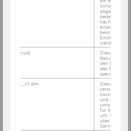
ein eingebett
Ar­bei­tens (5206)
(ge­mein­sam mit
Per­
Vimeo-Video
ner
und
Zop­pel
)
abgespielt wi
bedeutet, das
nächsten Ans
eines Vimeo-V
WiSe 2023/24
bevorzugten
Einstellungen
werden.
Wirt­schafts­pri­vat­recht (2086)
vuid
Dieser Cookie
Grund­la­gen rechts­wis­sen­schaft­li­chen
dazu eingeset
Ar­bei­tens (1574)
(ge­mein­sam mit
Per­ner
den Nutzungs
und
Zop­pel
)
des Benutzers
speichern.
__cf_bm
Dieses Cookie
verwendet, u
zwischen Men
und Bots zu
Team
unterscheiden.
für Vimeo no
um, um gülti
über die Nutz
Service zu s
Felix Artner-Herzberg