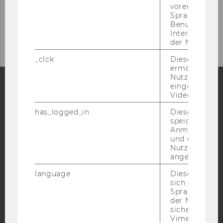
voreingestell
Sprache, Regi
Ehemalige Mitarbeiter:innen
Benutzernam
Interaktionsd
der Nutzer*in
_clck
Dieses Cooki
ermöglicht di
Nutzung des
eingebettete
Video Players
Facebook
Instagram
Blog
has_logged_in
Dieses Cooki
speichert
Anmeldeinfo
und ob sich de
YouTube
Newsletter
Bluesky
Nutzer*in jem
angemeldet h
language
Dieses Cooki
sich die
Spracheinstel
der Nutzer*in
IMPRESSUM
sichergestellt
BARRIEREFREIHEITSERKLÄRUNG WEBSEITE
Vimeo in der