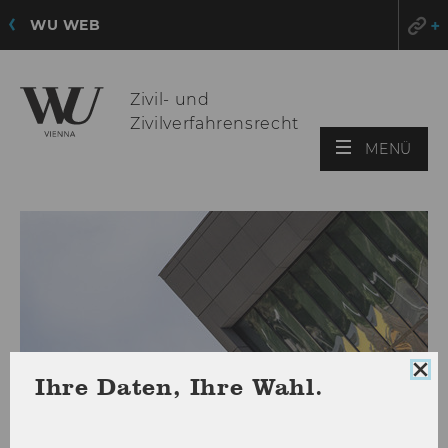
WU WEB
Zivil- und
Zivilverfahrensrecht
HAU
MENÜ
ÖFF
Coo
Ihre Daten, Ihre Wahl.
Con
sch