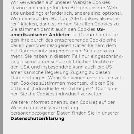
Wir ver­wen­den auf un­se­rer Web­site Coo­kies.
Davon sind ei­ni­ge für den Be­trieb un­se­rer Web­
site un­be­dingt er­for­der­lich, an­de­re sind op­tio­nal.
Wenn Sie auf den But­ton „Alle Coo­kies ak­zep­tie­
ren“ kli­cken, dann stim­men Sie allen Coo­kies zu.
Vanessa Kofler, LL.M. (WU)
Sie stim­men damit auch den Coo­kies
US-​
amerikanischer An­bie­ter
zu. Da­durch un­ter­lie­
gen Ihre durch das ent­spre­chen­de Coo­kie er­ho­
be­nen per­so­nen­be­zo­ge­nen Daten kei­nem dem
EU-​Datenschutz an­ge­mes­se­nen Schutz­ni­veau
mehr. Sie haben in die­sem Fall nur ein­ge­schränk­
te bis keine da­ten­schutz­recht­li­chen Rech­te in
den USA und ins­be­son­de­re kann auch die US-​
amerikanische Re­gie­rung Zu­gang zu die­sen
Daten er­lan­gen. Wenn Sie kei­nen oder nur ein­zel­
nen Coo­kies zu­stim­men möch­ten, kli­cken Sie
bitte auf „In­di­vi­du­el­le Ein­stel­lun­gen“. Dort kön­
nen Sie die Coo­kies in­di­vi­du­ell ver­wal­ten.
Weitere Informationen zu den Cookies auf der
Website und zur Verarbeitung
personenbezogener Daten finden Sie in unserer
Datenschutzerklärung
.