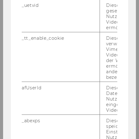
_uetvid
Dieses Cookie
gesetzt, um d
Valentina Bachner
Nutzung des 
Videoplayers 
Sabina Haider
ermöglichen
_tt_enable_cookie
Dieses Cookie
Vanessa Kofler
verwendet, u
Vimeo-
Videoeinbett
Florian Laher
der WU-Websi
ermöglichen 
andere nicht 
Julian Spadinger
bezeichnete 
afUserId
Dieses Cooki
Lukas Veith
Daten von
Nutzer*innen,
eingebettete
Isabelle Vonkilch
Videos intera
_abexps
Dieses Cooki
Alexander Walther
speichert get
Einstellungen
Nutzer*in, zB.
Moritz Zoppel