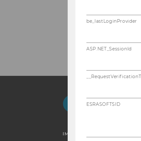
be_lastLoginProvider
ASP.NET_SessionId
__RequestVerification
Facebook
Instagram
Blog
Yo
ESRASOFTSID
IMPRESSUM