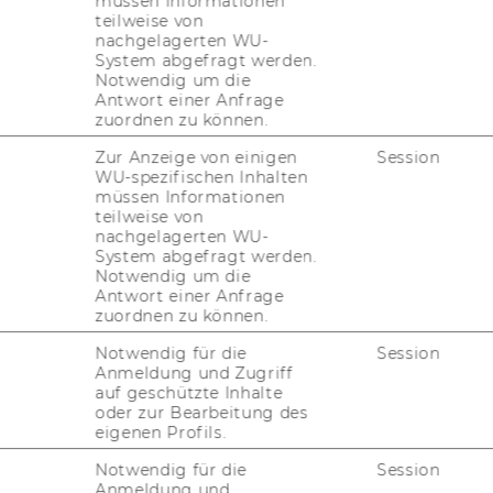
müssen Informationen
teilweise von
den im Syl­la­bus für den je­wei­li­gen Track
nachgelagerten WU-
System abgefragt werden.
.
Notwendig um die
Antwort einer Anfrage
zuordnen zu können.
Zur Anzeige von einigen
Session
WU-spezifischen Inhalten
müssen Informationen
teilweise von
nachgelagerten WU-
System abgefragt werden.
Notwendig um die
Antwort einer Anfrage
zuordnen zu können.
Notwendig für die
Session
Anmeldung und Zugriff
auf geschützte Inhalte
oder zur Bearbeitung des
eigenen Profils.
Notwendig für die
Session
Anmeldung und