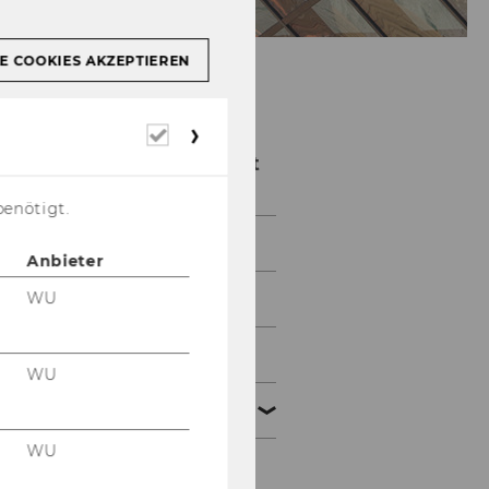
E COOKIES AKZEPTIEREN
Erforderliche
Zivil- und
Cookies
Zivilverfahrensrecht
benötigt.
Aktuelles
Anbieter
WU
Institut
Bachelor
WU
Master
WU
Überblick