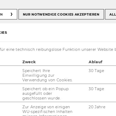
 Verfahren
EN
NUR NOTWENDIGE COOKIES AKZEPTIEREN
ALL
iches Verfahren
IES
ür eine technisch reibungslose Funktion unserer Website 
Zweck
Ablauf
en
Speichert Ihre
30 Tage
Einwilligung zur
 ist eine PI im Mas­ter­stu­di­um. Der vor­aus­ge­
Verwendung von Cookies.
TS (= 225 Stun­den).
Speichert ob ein Popup
30 Tage
­telt die Grund­la­gen des Zi­vil­pro­zess­rechts
ausgefüllt oder
bie­te.
geschlossen wurde.
Zur Anzeige von einigen
20 Jahre
WU-spezifischen Inhalten