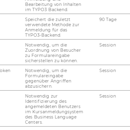
Bearbeitung von Inhalten
im TYPO3 Backend.
Speichert die zuletzt
90 Tage
verwendete Methode zur
Anmeldung für das
TYPO3-Backend.
Notwendig, um die
Session
Zuordnung von Besucher
zu Formulareingabe
sicherstellen zu können.
Token
Notwendig, um die
Session
Formulareingabe
gegenüber Angriffen
abzusichern.
uTube
Newsletter
Bluesky
ACCREDITED B
Notwendig zur
Session
EQUIS
AAC
Identifizierung des
angemeldeten Benutzers
im Kursanmeldungsystem
des Business Language
Centers.