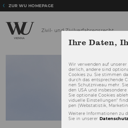
ZUR WU HOMEPAGE
Zivil- und
Zivilverfahrensrecht
Ihre Daten, I
AKTUELLES
INST
Wir ver­wen­den auf un­se­rer 
der­lich, an­de­re sind op­tio
Coo­kies zu. Sie stim­men 
durch das ent­spre­chen­de C
nen Schutz­ni­veau mehr. Sie 
den USA und ins­be­son­de­r
Sie op­tio­na­le Coo­kies ab­l
vi­du­el­le Ein­stel­lun­gen“ 
pen (Web­sta­tis­tik, Mar­ke­ti
Weitere Informationen zu 
Sie in unserer
Datenschutz