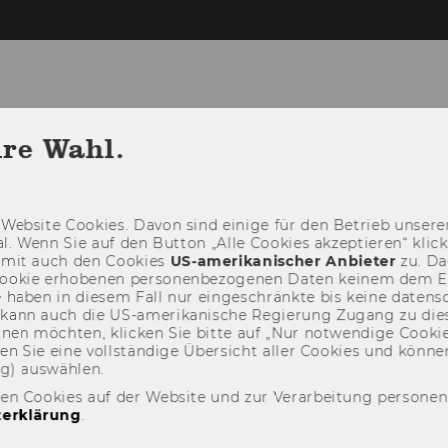
hre Wahl.
ITUT
BACHELOR
MASTER
LECTUR
Web­site Coo­kies. Davon sind ei­ni­ge für den Be­trieb un­se­rer
­nal. Wenn Sie auf den But­ton „Alle Coo­kies ak­zep­tie­ren“ kli
damit auch den Coo­kies
US-​amerikanischer An­bie­ter
zu. Da­
oo­kie er­ho­be­nen per­so­nen­be­zo­ge­nen Daten kei­nem dem 
haben in die­sem Fall nur ein­ge­schränk­te bis keine da­ten­sc
e kann auch die US-​amerikanische Re­gie­rung Zu­gang zu die
eh­nen möch­ten, kli­cken Sie bitte auf „Nur not­wen­di­ge Coo­kies
fin­den Sie eine voll­stän­di­ge Über­sicht aller Coo­kies und kön
ng) aus­wäh­len.
den Cookies auf der Website und zur Verarbeitung persone
erklärung
.