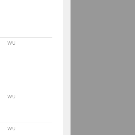
Bank- und
Versicherungsrecht
Erbrecht und
Familienrecht
WU
Insolvenzrecht
Zivilgerichtliches
Verfahren
Masterarbeiten
Franz von Zeiller Moot
WU
Court Zivilrecht
VIS Moot Court
International Football
WU
Arbitration Moot Court