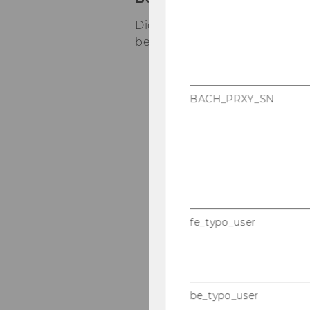
Die Be­ur­tei­lung er­folgt nach 
be­kannt­ge­ge­be­nen Kri­te­ri­en
BACH_PRXY_SN
fe_typo_user
be_typo_user