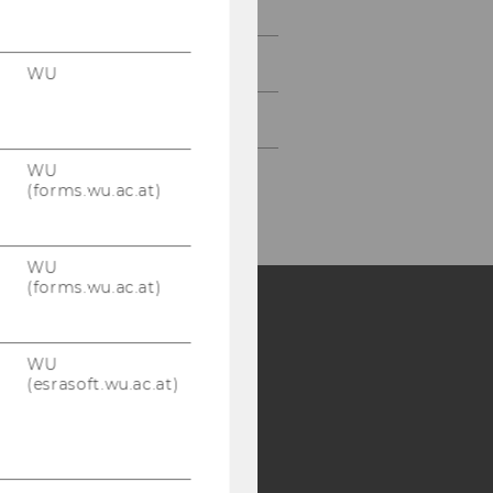
Lecture Casts
WU
Kontakt
WU
(forms.wu.ac.at)
WU
(forms.wu.ac.at)
Y:
WU
SB
AMBA
(esrasoft.wu.ac.at)