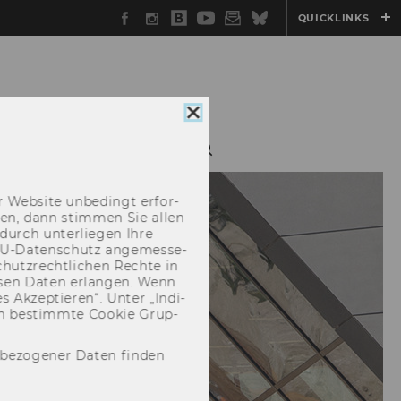
Facebook
Instagram
WU
YouTube
Newsletter
Bluesky
QUICKLINKS
Blog
Cookie
Consent
E CASTS
KONTAKT
schließen
 Web­site un­be­dingt er­for­
­cken, dann stim­men Sie allen
durch un­ter­lie­gen Ihre
EU-​Datenschutz an­ge­mes­se­
hutz­recht­li­chen Rech­te in
­sen Daten er­lan­gen. Wenn
 Ak­zep­tie­ren“. Unter „In­di­
­nen be­stimm­te Coo­kie Grup­
nbezogener Daten finden