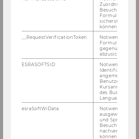
L. Wer­de­ritsch, P. Schöff­mann und D. Schindl
Zuordnung von
Besucher zu
tra­gen bei der ICON•S An­nu­al Con­fe­rence 2026
Formulareingab
am Uni­ver­si­ty Col­le­ge Dub­lin vor.
sicherstellen zu
können.
__RequestVerificationToken
Notwendig, um 
Formulareingab
gegenüber Angri
abzusichern.
ESRASOFTSID
Notwendig zur
Identifizierung 
angemeldeten
Benutzers im
Kursanmeldung
des Business
Language Center
esraSoftWiData
Notwendig um
ausgewählte Sp
17. Juni 2026
und Sprachkurse
Insolvenzgesetze
Besuchers
nachverfolgen z
D. Schindl und M. Spit­zer be­ar­bei­ten im von
können.