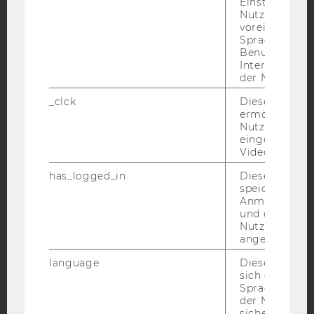
Einstellungen
Nutzer*in, zB.
Facebook
Instagram
Blog
voreingestell
Sprache, Regi
Benutzernam
Interaktionsd
YouTube
Newsletter
Bluesky
der Nutzer*in
_clck
Dieses Cooki
ermöglicht di
Nutzung des
eingebettete
Video Players
IMPRESSUM
has_logged_in
Dieses Cooki
BARRIEREFREIHEITSERKLÄRUNG WEBSEITE
speichert
Anmeldeinfo
DATENSCHUTZERKLÄRUNG
und ob sich de
DATENSCHUTZERKLÄRUNG SOCIAL MEDIA
Nutzer*in jem
angemeldet h
DATENSCHUTZERKLÄRUNG
STUDIENBEWERBER*INNEN UND STUDIERENDE
language
Dieses Cooki
sich die
COOKIE EINSTELLUNGEN
Spracheinstel
der Nutzer*in
sichergestellt