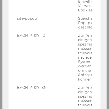
Einwilligung zur
ÖBA
Verwendung vo
Cookies.
F. Artner-​Herzberg glos­siert in Heft 7 des ÖBA
eine ak­tu­el­le Ent­schei­dung des OGH zur Zu­läs­
site-popup
Speichert ob ein
Popup ausgefüll
sig­keit von Flug­um­bu­chungs­ge­büh­ren.
geschlossen wur
BACH_PRXY_ID
Zur Anzeige von
einigen WU-
spezifischen Inh
müssen Informa
teilweise von
nachgelagerten
System abgefra
werden. Notwen
um die Antwort 
Anfrage zuordne
können.
BACH_PRXY_SN
Zur Anzeige von
einigen WU-
spezifischen Inh
müssen Informa
04. Juli 2026
teilweise von
Forschungszirkel Wirtschaftsprivatrecht