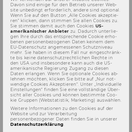
Davon sind ei­ni­ge für den Be­trieb un­se­rer Web­
site un­be­dingt er­for­der­lich, an­de­re sind op­tio­nal.
Wenn Sie auf den But­ton „Alle Coo­kies ak­zep­tie­
ren“ kli­cken, dann stim­men Sie allen Coo­kies zu.
Sie stim­men damit auch den Coo­kies
US-​
News
amerikanischer An­bie­ter
zu. Da­durch un­ter­lie­
gen Ihre durch das ent­spre­chen­de Coo­kie er­ho­
be­nen per­so­nen­be­zo­ge­nen Daten kei­nem dem
EU-​Datenschutz an­ge­mes­se­nen Schutz­ni­veau
mehr. Sie haben in die­sem Fall nur ein­ge­schränk­
te bis keine da­ten­schutz­recht­li­chen Rech­te in
den USA und ins­be­son­de­re kann auch die US-​
amerikanische Re­gie­rung Zu­gang zu die­sen
Daten er­lan­gen. Wenn Sie op­tio­na­le Coo­kies ab­
leh­nen möch­ten, kli­cken Sie bitte auf „Nur not­
wen­di­ge Coo­kies Ak­zep­tie­ren“. Unter „In­di­vi­du­el­le
Ein­stel­lun­gen“ fin­den Sie eine voll­stän­di­ge Über­
sicht aller Coo­kies und kön­nen be­stimm­te Coo­
kie Grup­pen (Web­sta­tis­tik, Mar­ke­ting) aus­wäh­len.
Weitere Informationen zu den Cookies auf der
Website und zur Verarbeitung
personenbezogener Daten finden Sie in unserer
Datenschutzerklärung
.