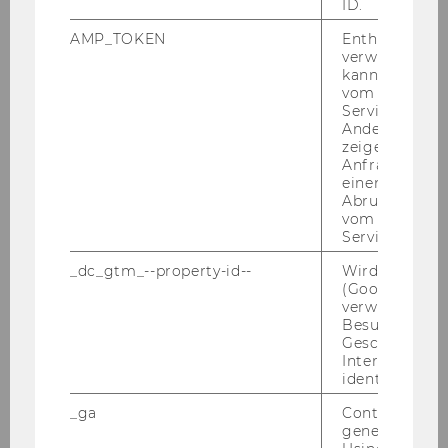
ID.
sind.
AMP_TOKEN
Enthält ein To
verwendet we
kann, um eine
vom AMP-Clie
Service abzur
Andere mögli
zeigen Opt-ou
Anfrage im G
einen Fehler 
Abrufen einer
vom AMP Clie
Service an.
_dc_gtm_--property-id--
Wird von Dou
(Google Tag 
verwendet, u
Besucher nach
Geschlecht o
02. Juni 2026
Interessen zu
Neue Honorarprofessoren
identifizieren.
Das In­sti­tut für Zivil-​ und Zi­vil­ver­fah­rens­recht
_ga
Contains a r
freut sich, zwei her­aus­ra­gen­de Per­sön­lich­kei­
generated use