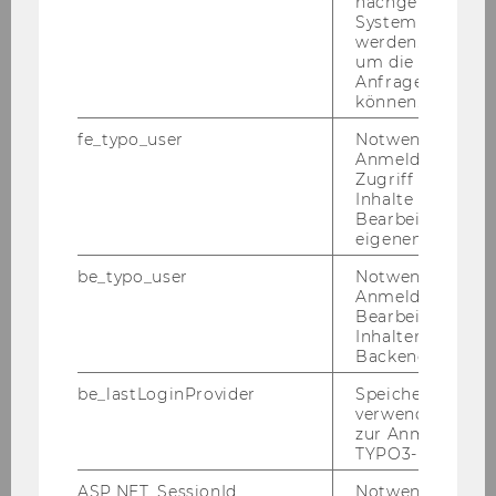
nachgelagerten
System abgefra
Beim von C. Kie­taibl mit­ver­an­stal­te­ten For­
werden. Notwen
schungs­zir­kel Wirt­schafts­pri­vat­recht trägt D.
um die Antwort 
Anfrage zuordne
Schindl zur Be­din­gungs­ver­ei­te­lung vor.
können.
fe_typo_user
Notwendig für d
Anmeldung und
Zugriff auf gesc
Inhalte oder zur
Bearbeitung des
eigenen Profils.
be_typo_user
Notwendig für d
Anmeldung und
Bearbeitung von
Inhalten im TYP
Backend.
be_lastLoginProvider
Speichert die zul
verwendete Met
zur Anmeldung f
02. Juli 2026
TYPO3-Backend.
ICON•S Annual Conference 2026
ASP.NET_SessionId
Notwendig, um 