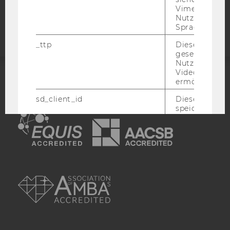
Barrierefreiheitserklärung
Vimeo in der
Webseite
Nutzer ausge
Sprache ersch
_ttp
Dieser Cookie
gesetzt, um d
Nutzung des 
Videoplayers 
ermöglichen
ACCREDITED BY:
sd_client_id
Dieses Cooki
EQUIS
AACSB
speichert Dat
die aktuellen
Videoeinstell
des/ der Benu
und einen per
Identifikatio
AMBA
_rdt_uuid
Dieses Cooki
Daten über di
Interaktionen
Benutzer*inne
Websites, auf
Vimeo-Video
eingebettet is