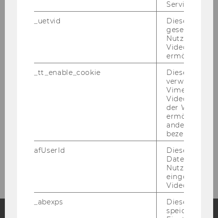
Veranstaltungen
Service zu s
_uetvid
Dieses Cookie
Schwarzes Brett
gesetzt, um d
Nutzung des 
Videoplayers 
ermöglichen
Institut
_tt_enable_cookie
Dieses Cookie
Bachelor
verwendet, u
Vimeo-
Videoeinbett
Master
der WU-Websi
ermöglichen 
andere nicht 
Lecture Casts
bezeichnete 
afUserId
Dieses Cooki
Kontakt
Daten von
Nutzer*innen,
eingebettete
Videos intera
_abexps
Dieses Cooki
speichert get