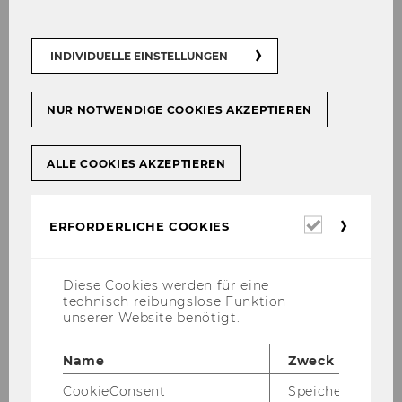
31. Juli 2026
ÖJZ
INDIVIDUELLE EINSTELLUNGEN
F. Artner-​Herzberg be­han­delt in der ak­tu­el­len
ÖJZ die Zu­läs­sig­keit von Flug­um­bu­chungs­ge­
büh­ren und glos­siert eine ak­tu­el­le E zur Lei­
NUR NOTWENDIGE COOKIES AKZEPTIEREN
tungs­was­ser­ver­si­che­rung.
ALLE COOKIES AKZEPTIEREN
Erforderl
ERFORDERLICHE COOKIES
Cookies
Diese Cookies werden für eine
technisch reibungslose Funktion
unserer Website benötigt.
Name
Zweck
CookieConsent
Speichert Ihre
10. Juli 2026