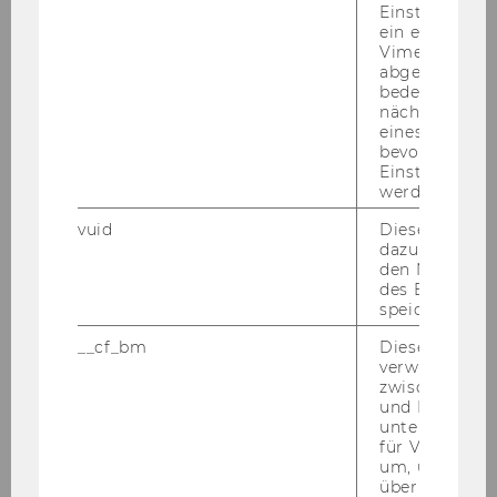
Ver­jäh­rung von Ver­gü­tungs­zin­sen (ÖBA 2026,
Einstellungen
ein eingebett
255).
Vimeo-Video
abgespielt wi
bedeutet, das
nächsten Ans
eines Vimeo-V
bevorzugten
NEWS GE­SAMT­ÜBER­SICHT
Einstellungen
werden.
vuid
Dieser Cookie
dazu eingeset
den Nutzungs
des Benutzers
Zivil- und Zivilverfahrensrecht
speichern.
__cf_bm
Dieses Cookie
verwendet, u
zwischen Men
Aktuelles
und Bots zu
unterscheiden.
für Vimeo no
News
um, um gülti
über die Nutz