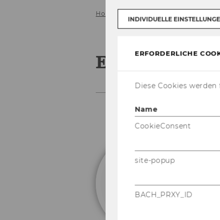
Home
Institut
Ehemalige Profes
INDIVIDUELLE EINSTELLUNG
ERFORDERLICHE COOK
Ehemalige Pr
Diese Cookies werden f
Name
CookieConsent
J
site-popup
BACH_PRXY_ID