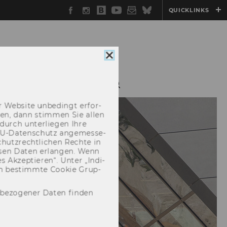
Facebook
Instagram
WU
YouTube
Newsletter
Bluesky
QUICKLINKS
Blog
Cookie
Consent
schließen
E CASTS
KONTAKT
 Web­site un­be­dingt er­for­
­cken, dann stim­men Sie allen
durch un­ter­lie­gen Ihre
EU-​Datenschutz an­ge­mes­se­
hutz­recht­li­chen Rech­te in
­sen Daten er­lan­gen. Wenn
 Ak­zep­tie­ren“. Unter „In­di­
­nen be­stimm­te Coo­kie Grup­
nbezogener Daten finden