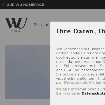
ZUR WU HOMEPAGE
Zivil- und
Zivilverfahrensrecht
Ihre Daten, I
AKTUELLES
INST
Wir ver­wen­den auf un­se­rer 
der­lich, an­de­re sind op­tio
Coo­kies zu. Sie stim­men 
durch das ent­spre­chen­de C
nen Schutz­ni­veau mehr. Sie 
den USA und ins­be­son­de­r
Sie op­tio­na­le Coo­kies ab­l
vi­du­el­le Ein­stel­lun­gen“ 
pen (Web­sta­tis­tik, Mar­ke­ti
Weitere Informationen zu 
Sie in unserer
Datenschutz