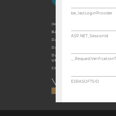
be_lastLoginProvider
IMPRESSUM
BARRIEREFREIHEITSERKLÄRUN
ASP.NET_SessionId
DATENSCHUTZERKLÄRUNG
DATENSCHUTZERKLÄRUNG SOC
DATENSCHUTZERKLÄRUNG ST
__RequestVerification
UND STUDIERENDE
COOKIE EINSTELLUNGEN
Barrierefreiheitserklärung
ESRASOFTSID
Webseite
esraSoftWiData