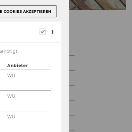
E COOKIES AKZEPTIEREN
Erforderliche
Cookies
Institut
benötigt.
Prof. Bollenberger †
Anbieter
WU
Prof. Bachner
Prof. Burtscher
WU
Prof. Bydlinski
WU
Prof. Kodek