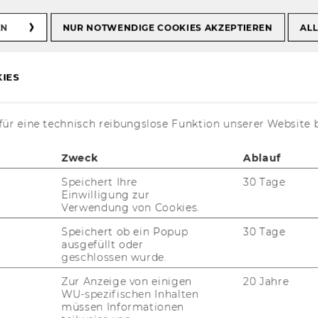
sor:innen
EN
NUR NOTWENDIGE COOKIES AKZEPTIEREN
ALL
IES
ofessor:innen
ür eine technisch reibungslose Funktion unserer Website 
Zweck
Ablauf
Speichert Ihre
30 Tage
Einwilligung zur
Verwendung von Cookies.
ulia Told
Speichert ob ein Popup
30 Tage
ausgefüllt oder
geschlossen wurde.
Zur Anzeige von einigen
20 Jahre
WU-spezifischen Inhalten
müssen Informationen