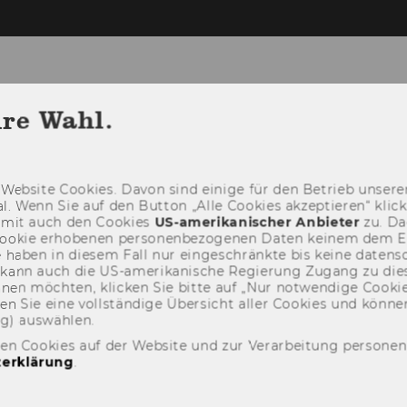
hre Wahl.
ITUT
BACHELOR
MASTER
LECTUR
Web­site Coo­kies. Davon sind ei­ni­ge für den Be­trieb un­se­rer
­nal. Wenn Sie auf den But­ton „Alle Coo­kies ak­zep­tie­ren“ kli
damit auch den Coo­kies
US-​amerikanischer An­bie­ter
zu. Da­
oo­kie er­ho­be­nen per­so­nen­be­zo­ge­nen Daten kei­nem dem 
haben in die­sem Fall nur ein­ge­schränk­te bis keine da­ten­sc
e kann auch die US-​amerikanische Re­gie­rung Zu­gang zu die
eh­nen möch­ten, kli­cken Sie bitte auf „Nur not­wen­di­ge Coo­kies
fin­den Sie eine voll­stän­di­ge Über­sicht aller Coo­kies und kön
ng) aus­wäh­len.
den Cookies auf der Website und zur Verarbeitung persone
erklärung
.