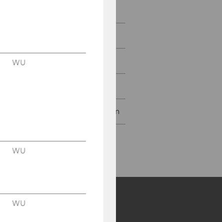
Prof. Mock
Prof. Perner
Prof. Spitzer
WU
Externe Lehrende
Ehemalige Professor:innen
WU
WU
Y: