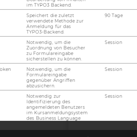
im TYPO3 Backend.
EQUIS
AAC
Speichert die zuletzt
90 Tage
verwendete Methode zur
Anmeldung für das
TYPO3-Backend.
G WEBSEITE
Notwendig, um die
Session
Zuordnung von Besucher
zu Formulareingabe
IAL MEDIA
sicherstellen zu können.
UDIENBEWERBER*INNEN
Token
Notwendig, um die
Session
Formulareingabe
gegenüber Angriffen
abzusichern.
Notwendig zur
Session
Identifizierung des
angemeldeten Benutzers
im Kursanmeldungsystem
des Business Language
Centers.
Notwendig um
Session