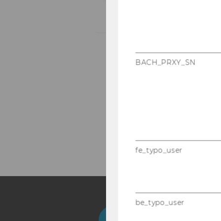
BACH_PRXY_SN
fe_typo_user
be_typo_user
Facebook
Instagram
Blog
Yo