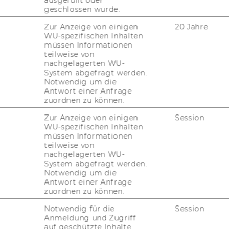
ausgefüllt oder
geschlossen wurde.
Zur Anzeige von einigen
20 Jahre
WU-spezifischen Inhalten
müssen Informationen
teilweise von
nachgelagerten WU-
System abgefragt werden.
Notwendig um die
Antwort einer Anfrage
niv.-Prof. Dr. Sebastian Mock,
zuordnen zu können.
L.M.
Zur Anzeige von einigen
Session
WU-spezifischen Inhalten
ellvertretender Institutsvorstand
müssen Informationen
teilweise von
sebastian.mock@wu.ac.at
nachgelagerten WU-
System abgefragt werden.
(+43) 1 31336-5900
Notwendig um die
Antwort einer Anfrage
zuordnen zu können.
Notwendig für die
Session
Anmeldung und Zugriff
______________________________________
auf geschützte Inhalte