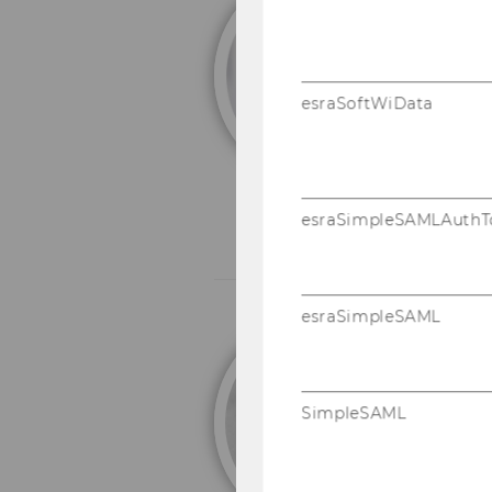
P
esraSoftWiData
esraSimpleSAMLAuthT
esraSimpleSAML
o.
SimpleSAML