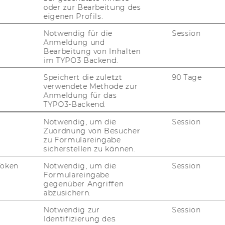
______________________________________
oder zur Bearbeitung des
eigenen Profils.
Notwendig für die
Session
Anmeldung und
Bearbeitung von Inhalten
im TYPO3 Backend.
o. Univ.-Prof. Mag. Dr. Thomas
Speichert die zuletzt
90 Tage
verwendete Methode zur
achner, LL.M. Ph.D.
Anmeldung für das
TYPO3-Backend.
thomas.bachner@wu.ac.at
Notwendig, um die
Session
(+43) 1 31336-4188
Zuordnung von Besucher
zu Formulareingabe
sicherstellen zu können.
Token
Notwendig, um die
Session
Formulareingabe
gegenüber Angriffen
abzusichern.
Notwendig zur
Session
Identifizierung des