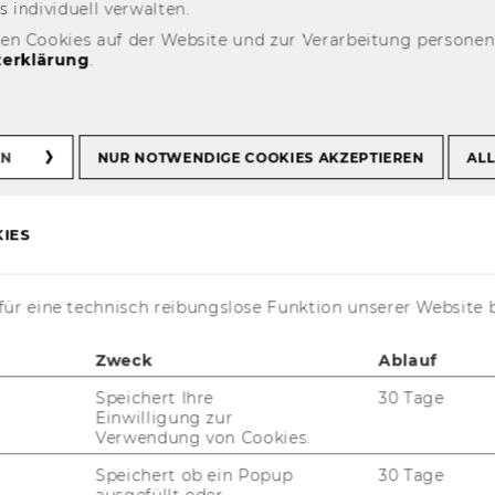
n­di­vi­du­ell ver­wal­ten.
den Cookies auf der Website und zur Verarbeitung persone
erklärung
.
EN
NUR NOTWENDIGE COOKIES AKZEPTIEREN
ALL
IES
ür eine technisch reibungslose Funktion unserer Website 
niv.-Prof. Dr. Martin Spitzer
Zweck
Ablauf
stitutsvorstand | Programmdirektor
Speichert Ihre
30 Tage
rtschaftsrecht
Einwilligung zur
Verwendung von Cookies.
lehrstuhl.spitzer@wu.ac.at
Speichert ob ein Popup
30 Tage
(+43) 1 31336-5666