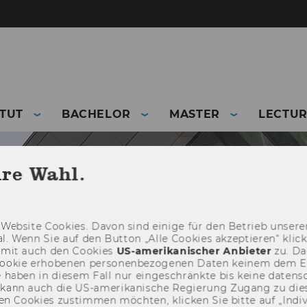
ITUT
BACHELOR
MASTER
LECTUR
hre Wahl.
Web­site Coo­kies. Davon sind ei­ni­ge für den Be­trieb un­se­rer
­nal. Wenn Sie auf den But­ton „Alle Coo­kies ak­zep­tie­ren“ kli
damit auch den Coo­kies
US-​amerikanischer An­bie­ter
zu. Da­
oo­kie er­ho­be­nen per­so­nen­be­zo­ge­nen Daten kei­nem dem 
haben in die­sem Fall nur ein­ge­schränk­te bis keine da­ten­sc
e kann auch die US-​amerikanische Re­gie­rung Zu­gang zu die
n Coo­kies zu­stim­men möch­ten, kli­cken Sie bitte auf „In­di­vi­d