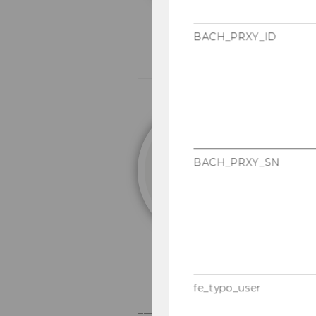
BACH_PRXY_ID
U
L
BACH_PRXY_SN
St
fe_typo_user
_____________________________