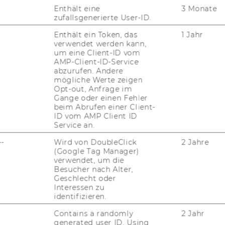
Enthält eine
3 Monate
zufallsgenerierte User-ID.
niv.-Prof. Dr. Stefan Perner
Enthält ein Token, das
1 Jahr
verwendet werden kann,
partmentvorstand
um eine Client-ID vom
AMP-Client-ID-Service
stefan.perner@wu.ac.at
abzurufen. Andere
mögliche Werte zeigen
(+43) 1 31336-6611
Opt-out, Anfrage im
Gange oder einen Fehler
beim Abrufen einer Client-
ID vom AMP Client ID
Service an.
--
Wird von DoubleClick
2 Jahre
(Google Tag Manager)
verwendet, um die
Besucher nach Alter,
Geschlecht oder
niv.-Prof. Dr. Alexander
Interessen zu
identifizieren.
ilfinger
Contains a randomly
2 Jahr
generated user ID. Using