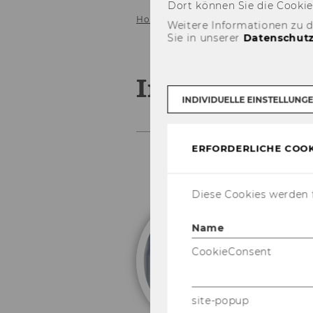
Dort kön­nen Sie die Coo­kies i
Home
Institut
Weitere Informationen zu 
Sie in unserer
Datenschutz
Institut
INDIVIDUELLE EINSTELLUNG
ERFORDERLICHE COOK
Diese Cookies werden f
U
Name
In
CookieConsent
Wi
site-popup