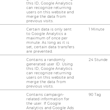
this ID, Google Analytics
lehrstuhl.wilfinger@wu.ac.at
can recognize returning
(+43) 1 31336-5666
users on this website and
merge the data from
previous visits.
Certain data is only sent
1 Minute
to Google Analytics a
maximum of once per
minute. As long as it is
set, certain data transfers
are prevented.
A Univ.-Prof. Dr. Raimund
Contains a randomly
24 Stunde
generated user ID. Using
ollenberger †
this ID, Google Analytics
can recognize returning
users on this website and
65 - 2019
merge the data from
previous visits.
Contains campaign-
90 Tag
related information for
the user. If Google
Analytics and Google Ads