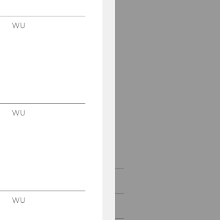
Prof. Bydlinski
WU
Prof. Kodek
Prof. Mock
Prof. Perner
Prof. Spitzer
WU
Externe Lehrende
Ehemalige
Professor:innen
Bachelor
WU
Master