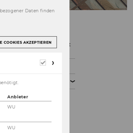
nbezogener Daten finden
Zivil- und
E COOKIES AKZEPTIEREN
Zivilverfahrensrecht
Erforderliche
Aktuelles
Cookies
Institut
benötigt.
Anbieter
Prof. Bollenberger †
WU
Prof. Bachner
Prof. Burtscher
WU