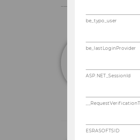
_____________________________
be_typo_user
a
be_lastLoginProvider
B
ASP.NET_SessionId
__RequestVerification
ESRASOFTSID