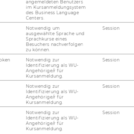
rof. Dr. Bernhard Burtscher
angemeldeten Benutzers
im Kursanmeldungsystem
des Business Language
Centers.
bernhard.burtscher@uni.li
Notwendig um
Session
ausgewählte Sprache und
Sprachkurse eines
Besuchers nachverfolgen
zu können.
oken
Notwendig zur
Session
Identifizierung als WU-
Angehörige/r für
Kursanmeldung.
Notwendig zur
Session
Identifizierung als WU-
 Univ.-Prof. Dr. Peter Bydlinski
Angehörige/r für
Kursanmeldung.
lehrstuhl.bydlinski@wu.ac.at
Notwendig zur
Session
Identifizierung als WU-
(+43) 1 31336-5666
Angehörige/r für
Kursanmeldung.