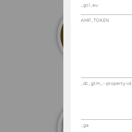
_gcl_au
U
AMP_TOKEN
De
_dc_gtm_--property-id
U
W
_ga