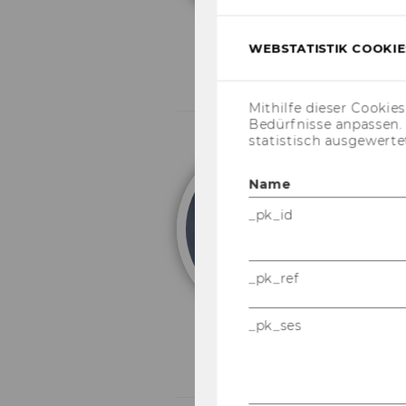
WEBSTATISTIK COOKIES
Mithilfe dieser Cookie
Bedürfnisse anpassen
statistisch ausgewerte
U
Name
L
_pk_id
_pk_ref
_pk_ses