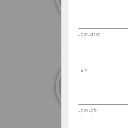
_gat_gtag
R
_gid
B
19
_gac_gb