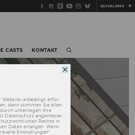
Facebook
Instagram
WU
YouTube
Newsletter
Bluesky
QUICKLINKS
Blog
E CASTS
KONTAKT
Cookie
Consent
schließen
 Web­site un­be­dingt er­for­
­cken, dann stim­men Sie allen
durch un­ter­lie­gen Ihre
EU-​Datenschutz an­ge­mes­se­
hutz­recht­li­chen Rech­te in
­sen Daten er­lan­gen. Wenn
u­el­le Ein­stel­lun­gen“.