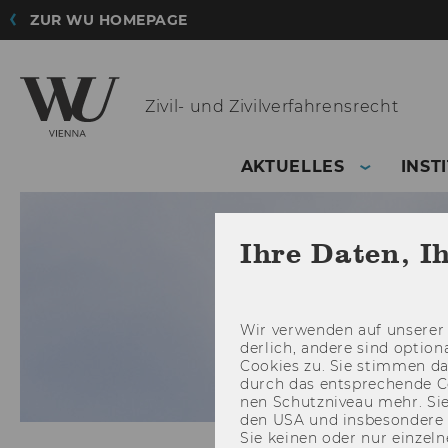
ZUR WU HOMEPAGE
Zivil- und
Zivilverfahrensrecht
AKTUELLES
INST
Ihre Daten, I
Wir ver­wen­den auf un­se­rer 
der­lich, an­de­re sind op­tio
Coo­kies zu. Sie stim­men 
durch das ent­spre­chen­de C
nen Schutz­ni­veau mehr. Sie 
den USA und ins­be­son­de­r
Sie kei­nen oder nur ein­zel­ne