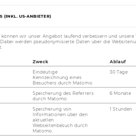
 (INKL. US-ANBIETER)
s können wir unser Angebot laufend verbessern und unsere 
. Dabei werden pseudonymisierte Daten über die Website
t.
niv.-Prof. Dr. Georg Kodek,
Zweck
Ablauf
L.M.
Eindeutige
30 Tage
Kennzeichnung eines
Besuchers durch Matomo.
georg.kodek@wu.ac.at
Speicherung des Referrers
6 Monate
(+43) 1 31336-4276
durch Matomo.
Speicherung von
1 Stunden
Informationen über den
aktuellen
Webseitenbesuch durch
Matomo.