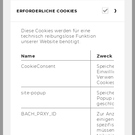
Erforderl
ERFORDERLICHE COOKIES
1
/1
Cookies
Diese Cookies werden für eine
Kon­takt
technisch reibungslose Funktion
unserer Website benötigt.
Lehrstuhl Univ.Prof. Dr. Georg Kodek
Name
Zweck
CookieConsent
Speichert Ihre
E-Mail:
lehrstuhl.kodek@wu.ac.at
Einwilligung zur
Verwendung vo
Cookies.
site-popup
Speichert ob ein
Prof. Kodek
Popup ausgefüll
geschlossen wur
BACH_PRXY_ID
Zur Anzeige von
Der Lehrstuhl
einigen WU-
spezifischen Inh
müssen Informa
Lehrstuhlinhaber