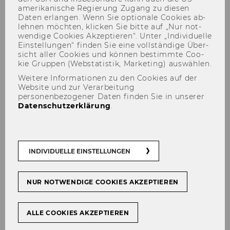
amerikanische Re­gie­rung Zu­gang zu die­sen
Daten er­lan­gen. Wenn Sie op­tio­na­le Coo­kies ab­
leh­nen möch­ten, kli­cken Sie bitte auf „Nur not­
wen­di­ge Coo­kies Ak­zep­tie­ren“. Unter „In­di­vi­du­el­le
Ein­stel­lun­gen“ fin­den Sie eine voll­stän­di­ge Über­
Der Lehrstuhl
sicht aller Coo­kies und kön­nen be­stimm­te Coo­
kie Grup­pen (Web­sta­tis­tik, Mar­ke­ting) aus­wäh­len.
Weitere Informationen zu den Cookies auf der
Website und zur Verarbeitung
personenbezogener Daten finden Sie in unserer
Datenschutzerklärung
.
INDIVIDUELLE EINSTELLUNGEN
NUR NOTWENDIGE COOKIES AKZEPTIEREN
ALLE COOKIES AKZEPTIEREN