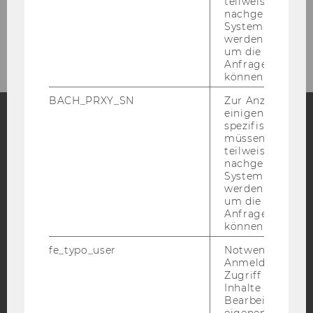
teilweise von
nachgelagerten
System abgefra
Team
werden. Notwen
um die Antwort 
Anfrage zuordne
können.
BACH_PRXY_SN
Zur Anzeige von
einigen WU-
spezifischen Inh
müssen Informa
Facebook
Instagram
Blog
teilweise von
nachgelagerten
System abgefra
werden. Notwen
YouTube
Newsletter
Bluesky
um die Antwort 
Anfrage zuordne
können.
fe_typo_user
Notwendig für d
Anmeldung und
Zugriff auf gesc
IMPRESSUM
Inhalte oder zur
Bearbeitung des
BARRIEREFREIHEITSERKLÄRUNG WEBSEITE