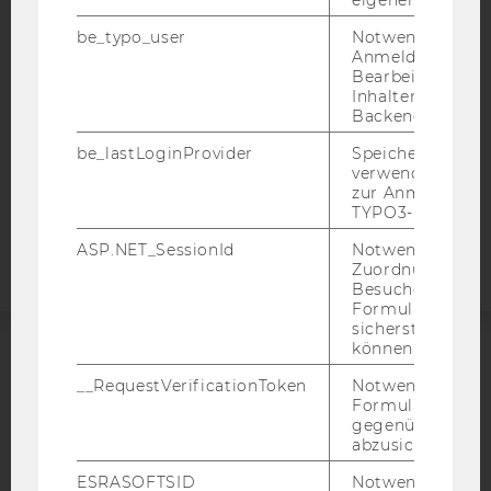
eigenen Profils.
DATENSCHUTZERKLÄRUNG
be_typo_user
Notwendig für d
DATENSCHUTZERKLÄRUNG SOCIAL MEDIA
Anmeldung und
Bearbeitung von
DATENSCHUTZERKLÄRUNG
Inhalten im TYP
STUDIENBEWERBER*INNEN UND STUDIERENDE
Backend.
COOKIE EINSTELLUNGEN
be_lastLoginProvider
Speichert die zul
verwendete Met
zur Anmeldung f
Barrierefreiheitserklärung
TYPO3-Backend.
Webseite
ASP.NET_SessionId
Notwendig, um 
Zuordnung von
Besucher zu
Formulareingab
sicherstellen zu
können.
ACCREDITED BY:
__RequestVerificationToken
Notwendig, um 
Formulareingab
EQUIS
AACSB
gegenüber Angri
abzusichern.
ESRASOFTSID
Notwendig zur