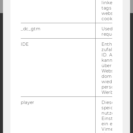
linked, the co
tags on the G
website read 
cookie.
_dc_gtm
Used to throt
Facebook
Instagram
Blog
request rate.
IDE
Enthält eine
zufallsgenerie
ID. Anhand di
YouTube
Newsletter
Bluesky
kann Google 
über verschie
Websites
domainübergr
wiedererkenn
personalisiert
Werbung auss
IMPRESSUM
player
Dieses Cooki
BARRIEREFREIHEITSERKLÄRUNG WEBSEITE
speichert
DATENSCHUTZERKLÄRUNG
nutzerspezifi
Einstellungen
DATENSCHUTZERKLÄRUNG SOCIAL MEDIA
ein eingebett
Vimeo-Video
DATENSCHUTZERKLÄRUNG