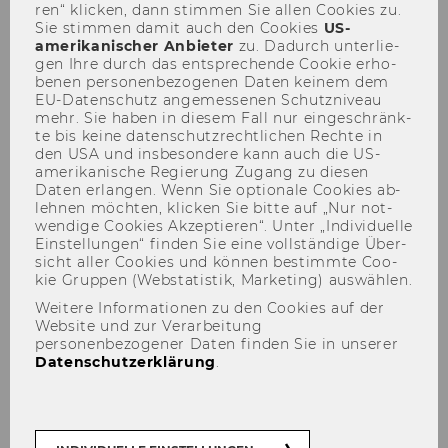
ren“ kli­cken, dann stim­men Sie allen Coo­kies zu.
Sie stim­men damit auch den Coo­kies
US-​
amerikanischer An­bie­ter
zu. Da­durch un­ter­lie­
gen Ihre durch das ent­spre­chen­de Coo­kie er­ho­
be­nen per­so­nen­be­zo­ge­nen Daten kei­nem dem
Dr. Felix Artner-Herzberg,
EU-​Datenschutz an­ge­mes­se­nen Schutz­ni­veau
mehr. Sie haben in die­sem Fall nur ein­ge­schränk­
LL.M. (Cambridge)
te bis keine da­ten­schutz­recht­li­chen Rech­te in
den USA und ins­be­son­de­re kann auch die US-​
amerikanische Re­gie­rung Zu­gang zu die­sen
Daten er­lan­gen. Wenn Sie op­tio­na­le Coo­kies ab­
leh­nen möch­ten, kli­cken Sie bitte auf „Nur not­
wen­di­ge Coo­kies Ak­zep­tie­ren“. Unter „In­di­vi­du­el­le
Ein­stel­lun­gen“ fin­den Sie eine voll­stän­di­ge Über­
sicht aller Coo­kies und kön­nen be­stimm­te Coo­
kie Grup­pen (Web­sta­tis­tik, Mar­ke­ting) aus­wäh­len.
Weitere Informationen zu den Cookies auf der
Website und zur Verarbeitung
personenbezogener Daten finden Sie in unserer
Datenschutzerklärung
.