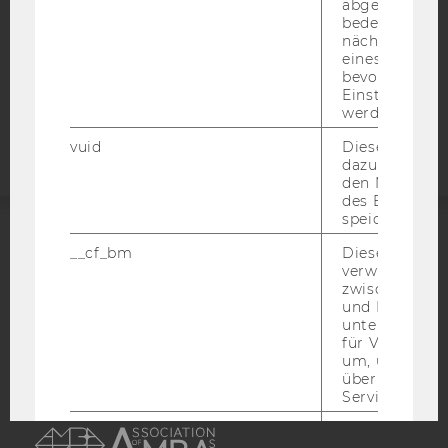
abgespielt wi
STUDIENBEWERBER*INNEN UND STUDIERENDE
bedeutet, das
COOKIE EINSTELLUNGEN
nächsten Ans
eines Vimeo-V
bevorzugten
Barrierefreiheitserklärung
Einstellungen
werden.
Webseite
vuid
Dieser Cookie
dazu eingeset
den Nutzungs
des Benutzers
speichern.
__cf_bm
Dieses Cookie
ACCREDITED BY:
verwendet, u
zwischen Men
EQUIS
AACSB
und Bots zu
unterscheiden.
für Vimeo no
um, um gülti
über die Nutz
Service zu s
AMBA
_uetvid
Dieses Cookie