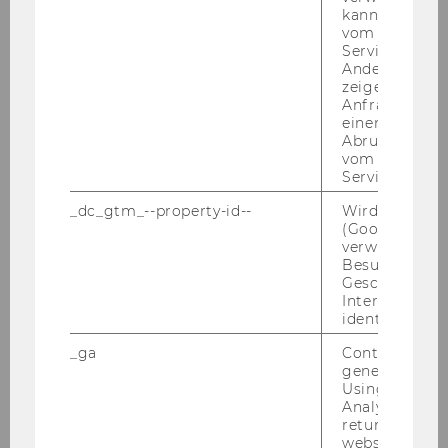
kann, um eine
Publikationen und Vorträge
vom AMP-Clie
Service abzur
siehe hier
Andere mögli
zeigen Opt-ou
Anfrage im G
einen Fehler 
Abrufen einer
vom AMP Clie
Service an.
Team
_dc_gtm_--property-id--
Wird von Dou
(Google Tag 
verwendet, u
Besucher nach
Felix Artner-Herzberg
Geschlecht o
Interessen zu
identifizieren.
Publikationen und Vorträge
_ga
Contains a r
generated use
Using this ID
Valentina Bachner
Analytics can
returning use
website and 
Sabina Haider