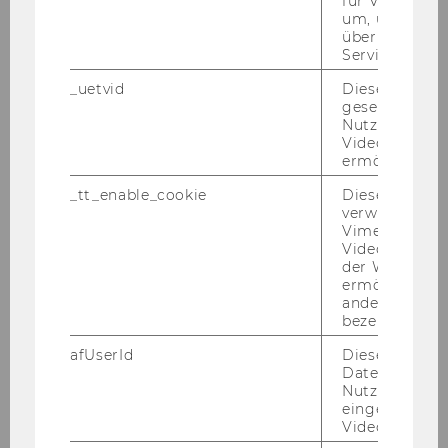
für Vimeo no
um, um gülti
über die Nutz
Service zu s
_uetvid
Dieses Cookie
gesetzt, um d
Nutzung des 
Videoplayers 
ermöglichen
_tt_enable_cookie
Dieses Cookie
verwendet, u
Vimeo-
Videoeinbett
der WU-Websi
Moritz Zoppel
ermöglichen 
andere nicht 
bezeichnete 
moritz.zoppel@wu.ac.at
afUserId
Dieses Cooki
Daten von
Nutzer*innen,
eingebettete
Videos intera