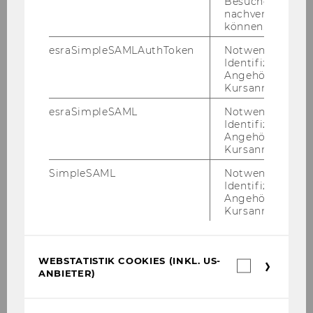
Besuchers
nachverfolgen z
können.
florian.laher@wu.ac.at
esraSimpleSAMLAuthToken
Notwendig zur
Identifizierung 
Angehörige/r für
Kursanmeldung.
esraSimpleSAML
Notwendig zur
Identifizierung 
Angehörige/r für
Kursanmeldung.
SimpleSAML
Notwendig zur
Identifizierung 
Angehörige/r für
Kursanmeldung.
WEBSTATISTIK COOKIES (INKL. US-
Webstatis
ANBIETER)
Cookies
Klaudia Mroz
(inkl.
US-