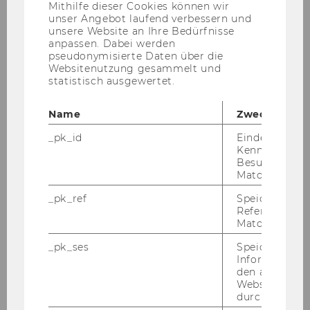
Office Management
Anbieter)
Mithilfe dieser Cookies können wir
unser Angebot laufend verbessern und
klaudia.mroz@wu.ac.at
unsere Website an Ihre Bedürfnisse
anpassen. Dabei werden
pseudonymisierte Daten über die
Websitenutzung gesammelt und
statistisch ausgewertet.
Name
Zweck
_pk_id
Eindeutige
Kennzeichnun
Besuchers du
Matomo.
_pk_ref
Speicherung 
Referrers dur
Matomo.
_pk_ses
Speicherung 
Informatione
den aktuellen
Youstina Saman
Webseitenbe
durch Matom