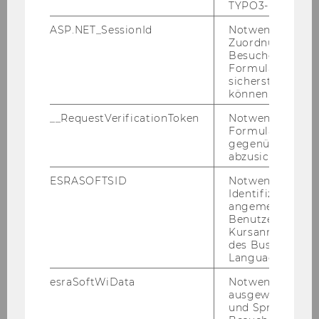
TYPO3-Backend.
Vanessa Kofler
ASP.NET_SessionId
Notwendig, um 
Zuordnung von
vanessa.kofler@wu.ac.at
Besucher zu
Formulareingab
sicherstellen zu
können.
__RequestVerificationToken
Notwendig, um 
Formulareingab
gegenüber Angri
abzusichern.
ESRASOFTSID
Notwendig zur
Identifizierung 
angemeldeten
Benutzers im
Kursanmeldung
des Business
Language Center
esraSoftWiData
Notwendig um
ausgewählte Sp
und Sprachkurse
Florian Laher