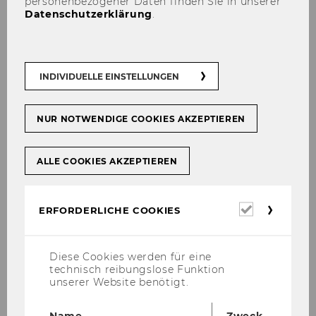
personenbezogener Daten finden Sie in unserer
Datenschutzerklärung
.
INDIVIDUELLE EINSTELLUNGEN
Felix Artner-Herzberg
felix.artner-herzberg@wu.ac.at
NUR NOTWENDIGE COOKIES AKZEPTIEREN
ALLE COOKIES AKZEPTIEREN
Erforderl
ERFORDERLICHE COOKIES
Cookies
Diese Cookies werden für eine
technisch reibungslose Funktion
unserer Website benötigt.