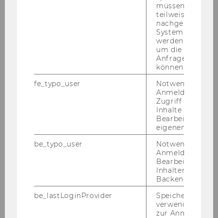
müssen Informa
teilweise von
nachgelagerten
Sabina Haider
System abgefra
werden. Notwen
um die Antwort 
sabina.haider@wu.ac.at
Anfrage zuordne
können.
fe_typo_user
Notwendig für d
Anmeldung und
Zugriff auf gesc
Inhalte oder zur
Bearbeitung des
eigenen Profils.
be_typo_user
Notwendig für d
Anmeldung und
Bearbeitung von
Inhalten im TYP
Backend.
be_lastLoginProvider
Speichert die zul
verwendete Met
zur Anmeldung f