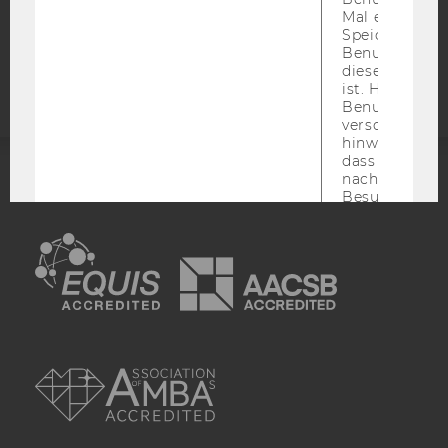
Mal eine Seite
Barrierefreiheitserklärung
Speichert die 
Benutzer-ID, d
Webseite
diese Seite e
ist. Hotjar ver
Benutzer nich
verschiedene
hinweg.Stellt 
dass Daten v
nachfolgende
ACCREDITED BY:
Besuchen auf
derselben We
derselben Ben
EQUIS
AACSB
zugeordnet w
_hjid
Dies ist ein al
Cookie, das wi
mehr setzen, 
wenn ein Benu
AMBA
noch in sein
Browser hat,
wir seinen We
wiederverwen
zu
_hjSessionUser