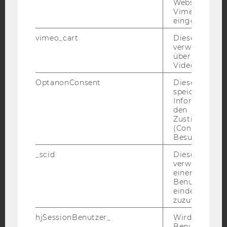
Websites, auf
Vimeo-Video
eingebettet is
Facebook
Instagram
Blog
vimeo_cart
Dieses Cookie
verwendet, u
überprüfen, wi
Video abgespi
YouTube
Newsletter
Bluesky
OptanonConsent
Dieses Cooki
speichert
Informatione
den
Zustimmungs
(Consent) ein
IMPRESSUM
Besuchers.
BARRIEREFREIHEITSERKLÄRUNG WEBSEITE
_scid
Dieses Cookie
DATENSCHUTZERKLÄRUNG
verwendet, u
einem/einer
DATENSCHUTZERKLÄRUNG SOCIAL MEDIA
Benutzer*in e
eindeutige ID
DATENSCHUTZERKLÄRUNG
zuzuweisen
STUDIENBEWERBER*INNEN UND STUDIERENDE
COOKIE EINSTELLUNGEN
hjSessionBenutzer_
Wird gesetzt,
Benutzer zum