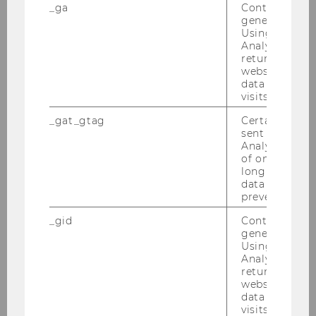
julian.spadinger@wu.ac.at
_ga
Contains a r
generated use
Using this ID
Analytics can
returning use
website and 
data from pre
visits.
_gat_gtag
Certain data i
sent to Googl
Analytics a 
of once per m
long as it is s
data transfers
prevented.
_gid
Contains a r
generated use
Using this ID
Analytics can
Lukas Veith
returning use
website and 
data from pre
lukas.veith@wu.ac.at
visits.