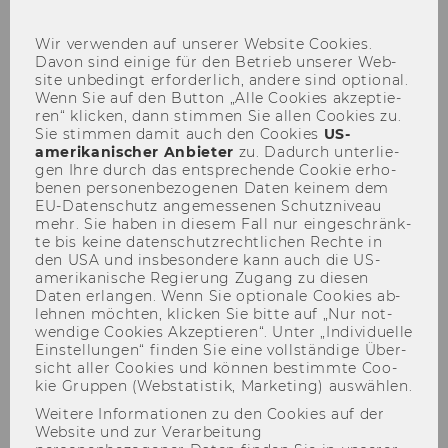
sch
Wir ver­wen­den auf un­se­rer Web­site Coo­kies.
Davon sind ei­ni­ge für den Be­trieb un­se­rer Web­
site un­be­dingt er­for­der­lich, an­de­re sind op­tio­nal.
Team
Wenn Sie auf den But­ton „Alle Coo­kies ak­zep­tie­
ren“ kli­cken, dann stim­men Sie allen Coo­kies zu.
Sie stim­men damit auch den Coo­kies
US-​
amerikanischer An­bie­ter
zu. Da­durch un­ter­lie­
gen Ihre durch das ent­spre­chen­de Coo­kie er­ho­
be­nen per­so­nen­be­zo­ge­nen Daten kei­nem dem
Lehr­stuhl Prof. Per­ner
EU-​Datenschutz an­ge­mes­se­nen Schutz­ni­veau
mehr. Sie haben in die­sem Fall nur ein­ge­schränk­
Kon­takt:
lehr­stuhl.per­ner@wu.ac.at
te bis keine da­ten­schutz­recht­li­chen Rech­te in
den USA und ins­be­son­de­re kann auch die US-​
amerikanische Re­gie­rung Zu­gang zu die­sen
Daten er­lan­gen. Wenn Sie op­tio­na­le Coo­kies ab­
leh­nen möch­ten, kli­cken Sie bitte auf „Nur not­
wen­di­ge Coo­kies Ak­zep­tie­ren“. Unter „In­di­vi­du­el­le
Ein­stel­lun­gen“ fin­den Sie eine voll­stän­di­ge Über­
sicht aller Coo­kies und kön­nen be­stimm­te Coo­
kie Grup­pen (Web­sta­tis­tik, Mar­ke­ting) aus­wäh­len.
Weitere Informationen zu den Cookies auf der
Website und zur Verarbeitung