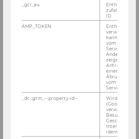
Office Management
_gcl_au
Enthält eine
zufallsgenerie
youstina.saman@wu.ac.at
ID.
AMP_TOKEN
Enthält ein To
verwendet we
kann, um eine
vom AMP-Clie
Service abzur
Andere mögli
zeigen Opt-ou
Anfrage im G
einen Fehler 
Abrufen einer
vom AMP Clie
Service an.
_dc_gtm_--property-id--
Wird von Dou
(Google Tag 
verwendet, u
Besucher nach
Geschlecht o
Julian Spadinger
Interessen zu
identifizieren.