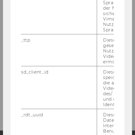
Spracheinstel
Florian Laher
der Nutzer*in
sichergestellt
Julian Spadinger
Vimeo in der
Nutzer ausge
Sprache ersch
Lukas Veith
_ttp
Dieser Cookie
Isabelle Vonkilch
gesetzt, um d
Nutzung des 
Videoplayers 
Alexander Walther
ermöglichen
Moritz Zoppel
sd_client_id
Dieses Cooki
speichert Dat
die aktuellen
Ehemalige Mitarbeiter:innen
Videoeinstell
des/ der Benu
und einen per
Betreuungen
Identifikatio
_rdt_uuid
Dieses Cooki
Daten über di
Interaktionen
Benutzer*inne