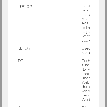
_gac_gb
Contains cam
related infor
the user. If G
Analytics and
Ads accounts 
linked, the co
tags on the G
website read 
cookie.
_dc_gtm
Used to throt
request rate.
IDE
Enthält eine
zufallsgenerie
ID. Anhand di
kann Google 
über verschie
Isabelle Vonkilch
Websites
domainübergr
wiedererkenn
isabelle.vonkilch@wu.ac.at
personalisiert
Werbung auss