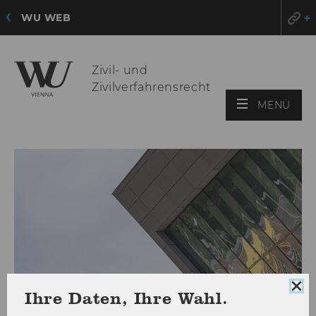
WU WEB
Zivil- und
Zivilverfahrensrecht
HAU
MENÜ
ÖFF
Coo
Ihre Daten, Ihre Wahl.
Con