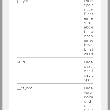
player
Dieses Cooki
speichert
nutzerspezifi
Einstellungen
ein eingebett
Vimeo-Video
abgespielt wi
bedeutet, das
nächsten Ans
eines Vimeo-V
bevorzugten
Einstellungen
werden.
vuid
Dieser Cookie
dazu eingeset
den Nutzungs
des Benutzers
Alexander Walther
speichern.
__cf_bm
Dieses Cookie
alexander.walther@wu.ac.at
verwendet, u
zwischen Men
und Bots zu
unterscheiden.