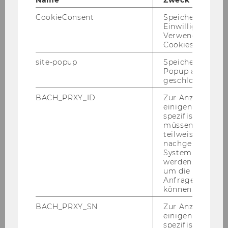
Name
Zweck
CookieConsent
Speichert Ihre
Einwilligung zur
Verwendung vo
Valentina Bachner
Cookies.
site-popup
Speichert ob ein
valentina.bachner@wu.ac.at
Popup ausgefüll
geschlossen wur
BACH_PRXY_ID
Zur Anzeige von
einigen WU-
spezifischen Inh
müssen Informa
teilweise von
nachgelagerten
System abgefra
werden. Notwen
um die Antwort 
Anfrage zuordne
können.
BACH_PRXY_SN
Zur Anzeige von
einigen WU-
spezifischen Inh