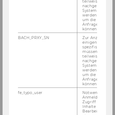
teilweise von
Pro­gramm
nachgelagerten
System abgefra
werden. Notwen
um die Antwort 
Anfrage zuordne
können.
BACH_PRXY_SN
Zur Anzeige von
einigen WU-
spezifischen Inh
müssen Informa
teilweise von
nachgelagerten
System abgefra
werden. Notwen
um die Antwort 
Anfrage zuordne
können.
Programm
fe_typo_user
Notwendig für d
Anmeldung und
Zugriff auf gesc
DOWNLOAD
Inhalte oder zur
(
PDF
, 2.32 MB)
Bearbeitung des