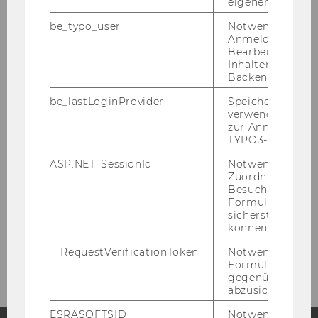
eigenen Profils.
be_typo_user
Notwendig für d
Anmeldung und
Bearbeitung von
Inhalten im TYP
Backend.
be_lastLoginProvider
Speichert die zul
verwendete Met
Aktuelles
zur Anmeldung f
TYPO3-Backend.
ASP.NET_SessionId
Notwendig, um 
News
Zuordnung von
Besucher zu
Formulareingab
Veranstaltungen
sicherstellen zu
können.
Schwarzes Brett
__RequestVerificationToken
Notwendig, um 
Formulareingab
gegenüber Angri
abzusichern.
ESRASOFTSID
Notwendig zur