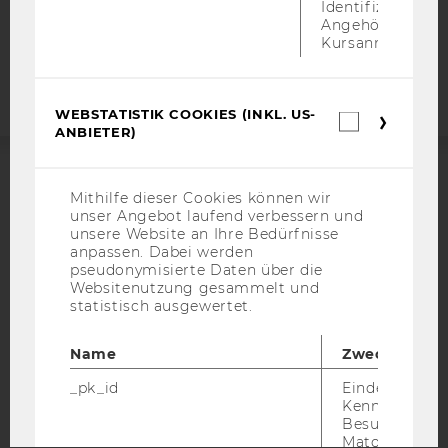
Identifizierung 
Angehörige/r für
Barrierefreiheitserklärung
Kursanmeldung.
Webseite
WEBSTATISTIK COOKIES (INKL. US-
Webstatis
ANBIETER)
Cookies
(inkl.
US-
Anbieter)
ACCREDITED BY:
Mithilfe dieser Cookies können wir
unser Angebot laufend verbessern und
unsere Website an Ihre Bedürfnisse
EQUIS
AACSB
anpassen. Dabei werden
pseudonymisierte Daten über die
Websitenutzung gesammelt und
statistisch ausgewertet.
AMBA
Name
Zweck
_pk_id
Eindeutige
Kennzeichnun
Besuchers du
Matomo.