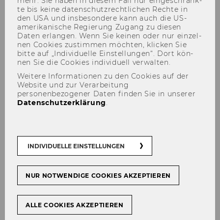
mehr. Sie haben in die­sem Fall nur ein­ge­schränk­
te bis keine da­ten­schutz­recht­li­chen Rech­te in
den USA und ins­be­son­de­re kann auch die US-​
amerikanische Re­gie­rung Zu­gang zu die­sen
Daten er­lan­gen. Wenn Sie kei­nen oder nur ein­zel­
Privatissimum
nen Coo­kies zu­stim­men möch­ten, kli­cken Sie
bitte auf „In­di­vi­du­el­le Ein­stel­lun­gen“. Dort kön­
nen Sie die Coo­kies in­di­vi­du­ell ver­wal­ten.
Weitere Informationen zu den Cookies auf der
Website und zur Verarbeitung
personenbezogener Daten finden Sie in unserer
Datenschutzerklärung
.
Peter Byd­lin­ski
Georg Kodek
Se­bas­ti­an Mock
Ste­fan Per­ner
INDIVIDUELLE EINSTELLUNGEN
Peter Rum­mel
Mar­tin Spit­zer
NUR NOTWENDIGE COOKIES AKZEPTIEREN
laden Sie sehr herz­lich zum tra­di­tio­nel­
len Pri­va­tis­si­mum Pri­vat­recht ein.
ALLE COOKIES AKZEPTIEREN