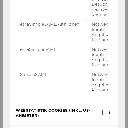
Besuchers
in Ös­ter­reich voll­zog sich al­ler­dings nur lang­
nachverfolgen z
sam. In der Stel­lung­nah­me der ÖFU zum Vor­
können.
ent­wurf für ein neues Pro­gramm der SPÖ vom
esraSimpleSAMLAuthToken
Notwendig zur
März 1958 über­wo­gen noch ein­deu­tig die klas­
Identifizierung 
si­schen frei­wirt­schaft­li­chen The­men. Hin­ge­
Angehörige/r für
wie­sen wurde auf die ge­werk­schafts­freund­li­
Kursanmeldung.
che und pro­ge­nos­sen­schaft­li­che Hal­tung der
esraSimpleSAML
Notwendig zur
ÖFU, in Mit­tel­punkt aber stan­den die For­de­
Identifizierung 
rung nach Be­reit­stel­lung eines reich­li­chen Kre­
Angehörige/r für
Kursanmeldung.
dit­an­ge­bots sowie wohnbau-​ bzw. bo­den­po­li­ti­
sche An­lie­gen. Erst An­fang der 1960er Jahre
SimpleSAML
Notwendig zur
Identifizierung 
trat in der ös­ter­rei­chi­schen Frei­wirt­schafts­be­
Angehörige/r für
we­gung die an­ti­mo­no­po­lis­ti­sche Aus­rich­tung
Kursanmeldung.
im Sinne des Or­do­li­be­ra­lis­mus stär­ker her­vor.
Dies war aber be­reits die Phase, in der die ÖFU
und art­ähn­li­che Zir­kel auf dem Ab­stell­gleis lan­
WEBSTATISTIK COOKIES (INKL. US-
Webstatis
de­ten. Mit dem Kon­zept der so­zia­len Markt­wirt­
ANBIETER)
Cookies
schaft ver­moch­ten sich auch an­de­re Grup­pen
(inkl.
US-