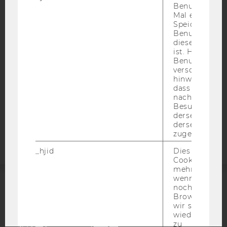
Benutzer zum
BARRIEREFREIHEITSERKLÄRUNG WEBSEITE
Mal eine Seite
Speichert die 
DATENSCHUTZERKLÄRUNG
Benutzer-ID, d
diese Seite e
DATENSCHUTZERKLÄRUNG SOCIAL MEDIA
ist. Hotjar ver
DATENSCHUTZERKLÄRUNG
Benutzer nich
STUDIENBEWERBER*INNEN UND STUDIERENDE
verschiedene
hinweg.Stellt 
COOKIE EINSTELLUNGEN
dass Daten v
nachfolgende
Besuchen auf
Barrierefreiheitserklärung
derselben We
Webseite
derselben Ben
zugeordnet w
_hjid
Dies ist ein al
Cookie, das wi
mehr setzen, 
wenn ein Benu
noch in sein
ACCREDITED BY:
Browser hat,
wir seinen We
EQUIS
AACSB
wiederverwen
zu