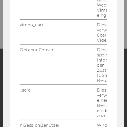
Tel:
+43-1-31336-4166 / +43-1-31336-4775
Websites, auf
Vimeo-Video
Fax
:
+43-1-31336-904166 / +43-1-31336-
eingebettet is
904775
vimeo_cart
Dieses Cookie
E-Mail:
geschichte@wu.ac.at
verwendet, u
überprüfen, wi
Video abgespi
OptanonConsent
Dieses Cooki
speichert
Informatione
den
Facebook
Instagram
Blog
Zustimmungs
(Consent) ein
Besuchers.
_scid
Dieses Cookie
YouTube
Newsletter
Bluesky
verwendet, u
einem/einer
Benutzer*in e
eindeutige ID
zuzuweisen
hjSessionBenutzer_
Wird gesetzt,
IMPRESSUM