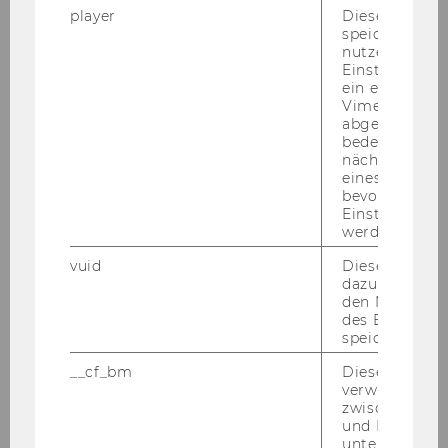
player
Dieses Cooki
Virtuelle Ausstellung -
speichert
FREIWIRTSCHAFTLICHE MARKIERUNGEN
nutzerspezifi
Einstellungen
ein eingebett
Vimeo-Video
Geleitwort
abgespielt wi
bedeutet, das
Ein Vorschlag ...
nächsten Ans
eines Vimeo-V
Albert Brisbanes Geldphilosophie
bevorzugten
Einstellungen
werden.
Charles Fourier, Pierre-Joseph Proudhon
vuid
Dieser Cookie
Theodor Hertzka
dazu eingeset
den Nutzungs
des Benutzers
Beginnende internationale Rezeption
speichern.
Silvio Gesell
__cf_bm
Dieses Cookie
verwendet, u
zwischen Men
Georg Hanisch
und Bots zu
unterscheiden.