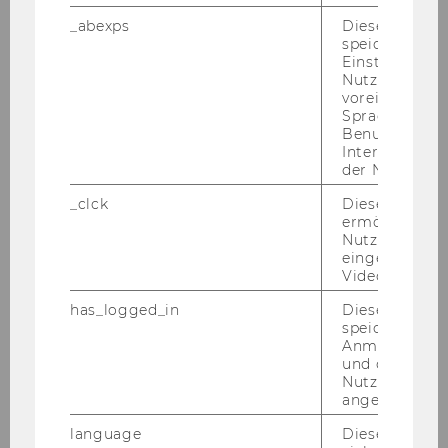
Konstruktiver Ungehorsam
_abexps
Dieses Cooki
speichert get
Johannes Ude
Einstellungen
Nutzer*in, zB.
Trennlinien zur NS-Ideologie
voreingestell
Sprache, Regi
Benutzernam
Katastrophenwirtschaft 1918-1938
Interaktionsd
der Nutzer*in
Hugo Mayer
_clck
Dieses Cooki
ermöglicht di
Freiwirtschaftliche Sozialisten
Nutzung des
eingebettete
Alois Dorfner
Video Players
has_logged_in
Dieses Cooki
Freiwirtschaftliche Organe
speichert
Anmeldeinfo
Otto Valentin
und ob sich de
Nutzer*in jem
Die Liberalsozialistische Union
angemeldet h
language
Dieses Cooki
Arbeitswährung