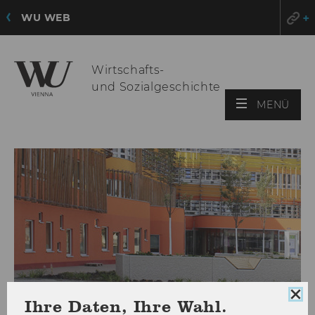
WU WEB
Wirtschafts-
und Sozialgeschichte
HAU
MENÜ
ÖFF
Coo
Ihre Daten, Ihre Wahl.
Con