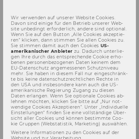
sch
Wir ver­wen­den auf un­se­rer Web­site Coo­kies.
Davon sind ei­ni­ge für den Be­trieb un­se­rer Web­
Friedrich Salzmann in Wien
site un­be­dingt er­for­der­lich, an­de­re sind op­tio­nal.
Wenn Sie auf den But­ton „Alle Coo­kies ak­zep­tie­
ren“ kli­cken, dann stim­men Sie allen Coo­kies zu.
Sie stim­men damit auch den Coo­kies
US-​
amerikanischer An­bie­ter
zu. Da­durch un­ter­lie­
gen Ihre durch das ent­spre­chen­de Coo­kie er­ho­
be­nen per­so­nen­be­zo­ge­nen Daten kei­nem dem
EU-​Datenschutz an­ge­mes­se­nen Schutz­ni­veau
mehr. Sie haben in die­sem Fall nur ein­ge­schränk­
te bis keine da­ten­schutz­recht­li­chen Rech­te in
den USA und ins­be­son­de­re kann auch die US-​
amerikanische Re­gie­rung Zu­gang zu die­sen
Daten er­lan­gen. Wenn Sie op­tio­na­le Coo­kies ab­
leh­nen möch­ten, kli­cken Sie bitte auf „Nur not­
wen­di­ge Coo­kies Ak­zep­tie­ren“. Unter „In­di­vi­du­el­le
Ein­stel­lun­gen“ fin­den Sie eine voll­stän­di­ge Über­
sicht aller Coo­kies und kön­nen be­stimm­te Coo­
kie Grup­pen (Web­sta­tis­tik, Mar­ke­ting) aus­wäh­len.
Weitere Informationen zu den Cookies auf der
Website und zur Verarbeitung