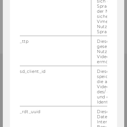
sich die
Spracheinstel
Friedrich Salzmann in Wien
der Nutzer*in
sichergestellt
Vimeo in der
Nutzer ausge
Pannonische Aufbrüche - Gerhard Senft
Sprache ersch
_ttp
Dieser Cookie
gesetzt, um d
Nutzung des 
Videoplayers 
ermöglichen
sd_client_id
Dieses Cooki
speichert Dat
Institut für Wirtschafts-
die aktuellen
Videoeinstell
und Sozialgeschichte
des/ der Benu
und einen per
D4 / 3. Stock
Identifikatio
Welthandelsplatz 1
_rdt_uuid
Dieses Cooki
1020
Wien
Daten über di
Interaktionen
Österreich
Benutzer*inne