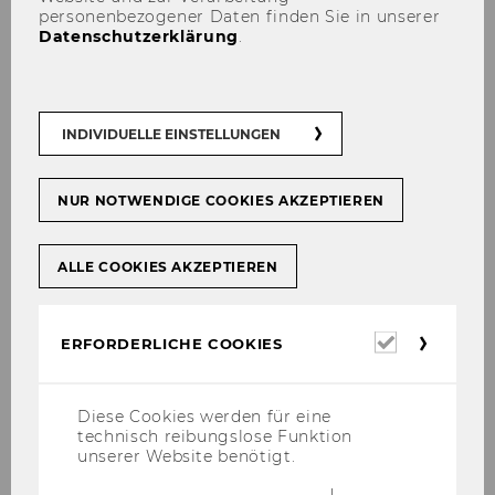
personenbezogener Daten finden Sie in unserer
Datenschutzerklärung
.
INDIVIDUELLE EINSTELLUNGEN
NUR NOTWENDIGE COOKIES AKZEPTIEREN
ALLE COOKIES AKZEPTIEREN
Erforderl
ERFORDERLICHE COOKIES
Cookies
Einladung der Österreichischen
Freiwirtschaftlichen Union zu einem
Diese Cookies werden für eine
Vortrag Friedrich Salzmanns von der
technisch reibungslose Funktion
Liberalsozialistischen Partei der Schweiz
unserer Website benötigt.
in Wien 1956