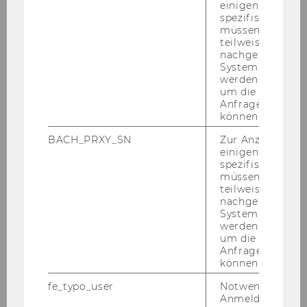
einigen WU-
FREIWIRTSCHAFTLICHE MARKIERUNGEN
spezifischen Inh
müssen Informa
teilweise von
Geleitwort
nachgelagerten
System abgefra
werden. Notwen
Ein Vorschlag ...
um die Antwort 
Anfrage zuordne
Albert Brisbanes Geldphilosophie
können.
BACH_PRXY_SN
Zur Anzeige von
Charles Fourier, Pierre-Joseph Proudhon
einigen WU-
spezifischen Inh
Theodor Hertzka
müssen Informa
teilweise von
nachgelagerten
Beginnende internationale Rezeption
System abgefra
werden. Notwen
Silvio Gesell
um die Antwort 
Anfrage zuordne
können.
Georg Hanisch
fe_typo_user
Notwendig für d
Die Auswanderungsfrage
Anmeldung und