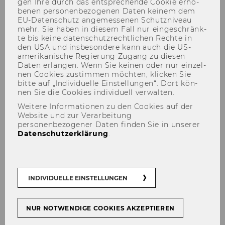
gen Ihre durch das ent­spre­chen­de Coo­kie er­ho­
be­nen per­so­nen­be­zo­ge­nen Daten kei­nem dem
EU-​Datenschutz an­ge­mes­se­nen Schutz­ni­veau
mehr. Sie haben in die­sem Fall nur ein­ge­schränk­
te bis keine da­ten­schutz­recht­li­chen Rech­te in
Virtuelle Ausstellung -
den USA und ins­be­son­de­re kann auch die US-​
amerikanische Re­gie­rung Zu­gang zu die­sen
FREIWIRTSCHAFTLICHE
Daten er­lan­gen. Wenn Sie kei­nen oder nur ein­zel­
nen Coo­kies zu­stim­men möch­ten, kli­cken Sie
MARKIERUNGEN
bitte auf „In­di­vi­du­el­le Ein­stel­lun­gen“. Dort kön­
nen Sie die Coo­kies in­di­vi­du­ell ver­wal­ten.
Weitere Informationen zu den Cookies auf der
Website und zur Verarbeitung
personenbezogener Daten finden Sie in unserer
Datenschutzerklärung
.
Ge­leit­wort
INDIVIDUELLE EINSTELLUNGEN
Bil­der­ga­le­rie
NUR NOTWENDIGE COOKIES AKZEPTIEREN