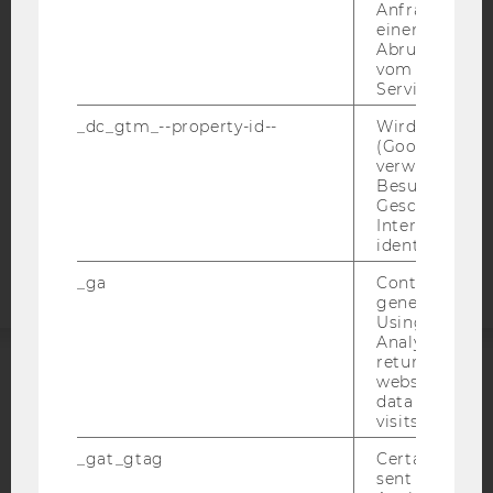
BARRIEREFREIHEITSERKLÄRUNG WEBSEITE
Anfrage im G
einen Fehler 
DATENSCHUTZERKLÄRUNG
Abrufen einer
DATENSCHUTZERKLÄRUNG SOCIAL MEDIA
vom AMP Clie
Service an.
DATENSCHUTZERKLÄRUNG
STUDIENBEWERBER*INNEN UND STUDIERENDE
_dc_gtm_--property-id--
Wird von Dou
(Google Tag 
COOKIE EINSTELLUNGEN
verwendet, u
Besucher nach
Geschlecht o
Barrierefreiheitserklärung
Interessen zu
Webseite
identifizieren.
_ga
Contains a r
generated use
Using this ID
Analytics can
returning use
website and 
ACCREDITED BY:
data from pre
visits.
EQUIS
AACSB
_gat_gtag
Certain data i
sent to Googl