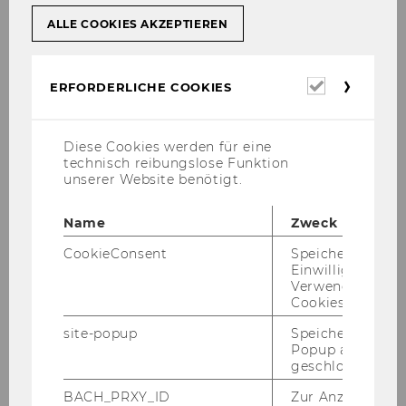
An­hän­ge
ALLE COOKIES AKZEPTIEREN
Erforderl
ERFORDERLICHE COOKIES
Cookies
Im­pres­sum
Diese Cookies werden für eine
technisch reibungslose Funktion
unserer Website benötigt.
Name
Zweck
Forschung
CookieConsent
Speichert Ihre
Einwilligung zur
Verwendung vo
Cookies.
Projekte
site-popup
Speichert ob ein
Popup ausgefüll
Neuerscheinungen
geschlossen wur
BACH_PRXY_ID
Zur Anzeige von
Virtuelle Ausstellung -