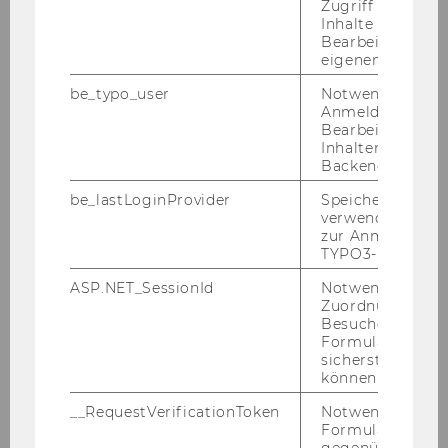
Zugriff auf gesc
Inhalte oder zur
Siedlerbewegung
Bearbeitung des
eigenen Profils.
Österreichischer Freiwirtschaftsbund
be_typo_user
Notwendig für d
Anmeldung und
Kongress in Basel
Bearbeitung von
Inhalten im TYP
Die Rolle des Finanzkapitals
Backend.
be_lastLoginProvider
Speichert die zul
Freiwirtschaft und Arbeiterbewegung
verwendete Met
zur Anmeldung f
Heinrich Färber
TYPO3-Backend.
ASP.NET_SessionId
Notwendig, um 
Robert Eisler
Zuordnung von
Besucher zu
Wissenschaftliche Rezeption
Formulareingab
sicherstellen zu
können.
Freiwirtschaftliche Propaganda
__RequestVerificationToken
Notwendig, um 
Konstruktiver Ungehorsam
Formulareingab