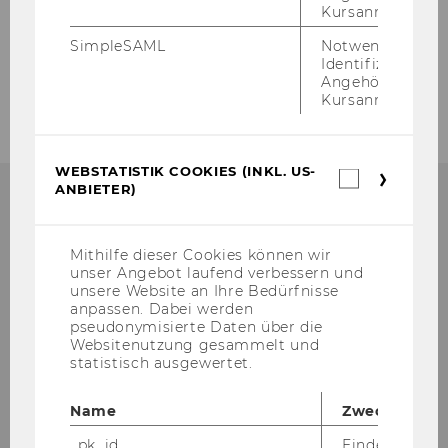
Friedrich Salzmann in Wien
Kursanmeldung.
SimpleSAML
Notwendig zur
Identifizierung 
Pannonische Aufbrüche - Gerhard Senft
Angehörige/r für
Kursanmeldung.
WEBSTATISTIK COOKIES (INKL. US-
Webstatis
ANBIETER)
Cookies
(inkl.
US-
Anbieter)
Institut für Wirtschafts-
Mithilfe dieser Cookies können wir
unser Angebot laufend verbessern und
und Sozialgeschichte
unsere Website an Ihre Bedürfnisse
anpassen. Dabei werden
pseudonymisierte Daten über die
D4 / 3. Stock
Websitenutzung gesammelt und
Welthandelsplatz 1
statistisch ausgewertet.
1020
Wien
Österreich
Name
Zweck
Tel:
+43-1-31336-4166 / +43-1-31336-4775
_pk_id
Eindeutige