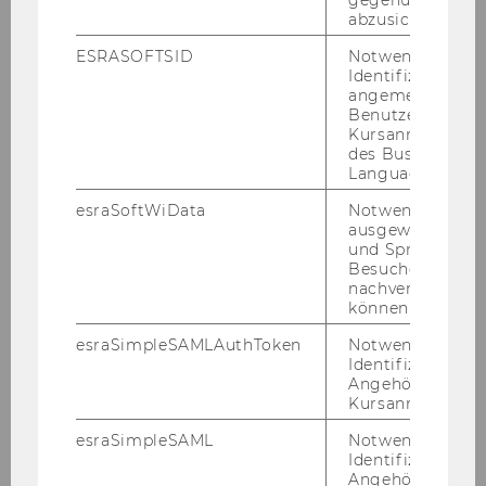
gegenüber Angri
abzusichern.
Johannes Ude
ESRASOFTSID
Notwendig zur
Trennlinien zur NS-Ideologie
Identifizierung 
angemeldeten
Benutzers im
Katastrophenwirtschaft 1918-1938
Kursanmeldung
des Business
Hugo Mayer
Language Center
esraSoftWiData
Notwendig um
Freiwirtschaftliche Sozialisten
ausgewählte Sp
und Sprachkurse
Alois Dorfner
Besuchers
nachverfolgen z
Freiwirtschaftliche Organe
können.
esraSimpleSAMLAuthToken
Notwendig zur
Otto Valentin
Identifizierung 
Angehörige/r für
Die Liberalsozialistische Union
Kursanmeldung.
esraSimpleSAML
Notwendig zur
Arbeitswährung
Identifizierung 
Angehörige/r für