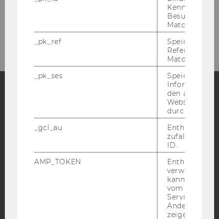
Fax
:
+43-1-31336-904166 / +43-1-31336-
Kennzeichnun
Besuchers du
904775
Matomo.
E-Mail:
geschichte@wu.ac.at
_pk_ref
Speicherung 
Referrers dur
Matomo.
_pk_ses
Speicherung 
Informatione
den aktuellen
Webseitenbe
Facebook
Instagram
Blog
durch Matom
_gcl_au
Enthält eine
zufallsgenerie
YouTube
Newsletter
Bluesky
ID.
AMP_TOKEN
Enthält ein To
verwendet we
kann, um eine
vom AMP-Clie
Service abzur
IMPRESSUM
Andere mögli
zeigen Opt-ou