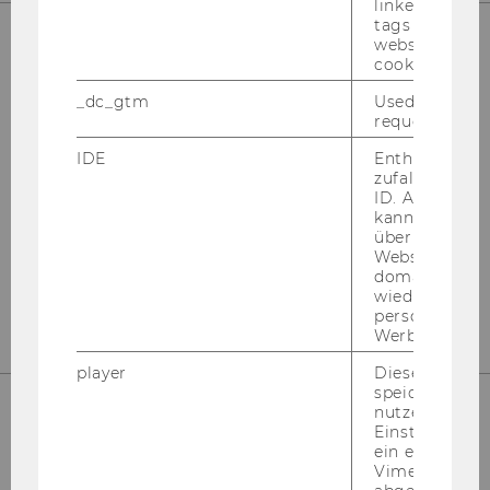
linked, the co
tags on the G
website read 
cookie.
UNSERE SOCIAL MEDIA KANÄLE
_dc_gtm
Used to throt
request rate.
IDE
Enthält eine
zufallsgenerie
Instagram
LinkedIn
ID. Anhand di
kann Google 
über verschie
Websites
domainübergr
wiedererkenn
personalisiert
Werbung auss
player
Dieses Cooki
speichert
nutzerspezifi
Einstellungen
ein eingebett
Vimeo-Video