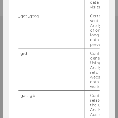
data from pre
visits.
_gat_gtag
Certain data i
sent to Googl
Analytics a 
of once per m
long as it is s
data transfers
Institut für
prevented.
Österreichisches und
_gid
Contains a r
Internationales Steuerrecht
generated use
Using this ID
Analytics can
Departmentgebäude D3, 2. Stock
returning use
Welthandelsplatz 1
website and 
1020
Wien
data from pre
visits.
Tel:
+43-1-31336-4890
_gac_gb
Contains cam
E-Mail:
officetaxlaw@wu.ac.at
related infor
the user. If G
Analytics and
Ads accounts 