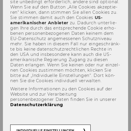
site un­be­dingt er­for­der­lich, an­de­re sind op­tio­nal.
Wenn Sie auf den But­ton „Alle Coo­kies ak­zep­tie­
ren“ kli­cken, dann stim­men Sie allen Coo­kies zu.
Sie stim­men damit auch den Coo­kies
US-​
amerikanischer An­bie­ter
zu. Da­durch un­ter­lie­
gen Ihre durch das ent­spre­chen­de Coo­kie er­ho­
be­nen per­so­nen­be­zo­ge­nen Daten kei­nem dem
EU-​Datenschutz an­ge­mes­se­nen Schutz­ni­veau
KSW Informationsabend Prof.
mehr. Sie haben in die­sem Fall nur ein­ge­schränk­
te bis keine da­ten­schutz­recht­li­chen Rech­te in
Dr. Daniel W. Blum -
den USA und ins­be­son­de­re kann auch die US-​
13.03.2023
amerikanische Re­gie­rung Zu­gang zu die­sen
Daten er­lan­gen. Wenn Sie kei­nen oder nur ein­zel­
nen Coo­kies zu­stim­men möch­ten, kli­cken Sie
bitte auf „In­di­vi­du­el­le Ein­stel­lun­gen“. Dort kön­
nen Sie die Coo­kies in­di­vi­du­ell ver­wal­ten.
Weitere Informationen zu den Cookies auf der
Website und zur Verarbeitung
personenbezogener Daten finden Sie in unserer
Datenschutzerklärung
.
INDIVIDUELLE EINSTELLUNGEN