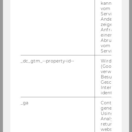
kann, um eine
2013
vom AMP-Clie
Service abzur
Andere mögli
2012
zeigen Opt-ou
Anfrage im G
2011
einen Fehler 
Abrufen einer
vom AMP Clie
2010
Service an.
_dc_gtm_--property-id--
Wird von Dou
2009
(Google Tag 
verwendet, u
Besucher nach
2008
Geschlecht o
Interessen zu
identifizieren.
2007
_ga
Contains a r
generated use
2006
Using this ID
Analytics can
returning use
2005
website and 