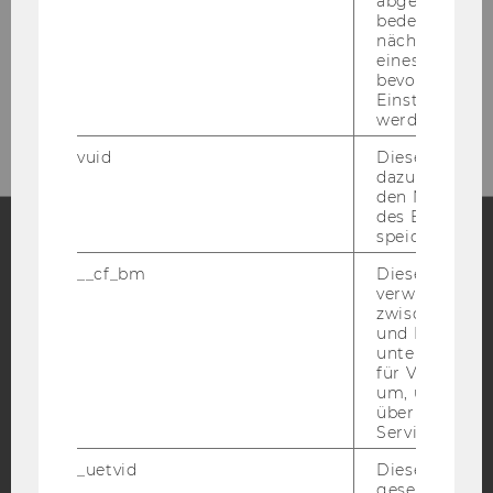
abgespielt wi
bedeutet, das
nächsten Ans
eines Vimeo-V
Bitte klicken Sie hier um sich für
bevorzugten
Einstellungen
den Newsletter anzumelden!
werden.
vuid
Dieser Cookie
dazu eingeset
den Nutzungs
des Benutzers
speichern.
__cf_bm
Dieses Cookie
Facebook
Instagram
Blog
verwendet, u
zwischen Men
und Bots zu
unterscheiden.
YouTube
Newsletter
Bluesky
für Vimeo no
um, um gülti
über die Nutz
Service zu s
_uetvid
Dieses Cookie
gesetzt, um d