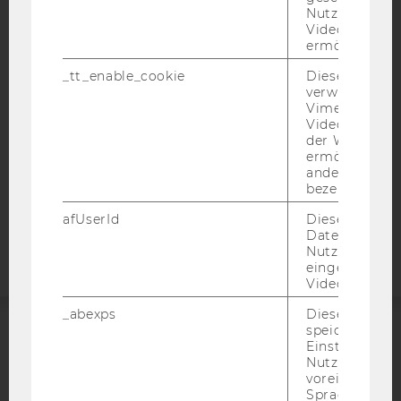
IMPRESSUM
Nutzung des 
Videoplayers 
BARRIEREFREIHEITSERKLÄRUNG WEBSEITE
ermöglichen
DATENSCHUTZERKLÄRUNG
_tt_enable_cookie
Dieses Cookie
DATENSCHUTZERKLÄRUNG SOCIAL MEDIA
verwendet, u
Vimeo-
DATENSCHUTZERKLÄRUNG
Videoeinbett
STUDIENBEWERBER*INNEN UND STUDIERENDE
der WU-Websi
COOKIE EINSTELLUNGEN
ermöglichen 
andere nicht 
bezeichnete 
Barrierefreiheitserklärung
afUserId
Dieses Cooki
Webseite
Daten von
Nutzer*innen,
eingebettete
Videos intera
_abexps
Dieses Cooki
speichert get
Einstellungen
ACCREDITED BY:
Nutzer*in, zB.
voreingestell
EQUIS
AACSB
Sprache, Regi