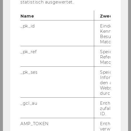
2022
statistisch ausgewertet.
2021
Name
Zweck
_pk_id
Eindeutige
2020
Kennzeichnun
Besuchers du
Matomo.
2019
_pk_ref
Speicherung 
Referrers dur
2018
Matomo.
_pk_ses
Speicherung 
2017
Informatione
den aktuellen
Webseitenbe
2016
durch Matom
_gcl_au
Enthält eine
2015
zufallsgenerie
ID.
2014
AMP_TOKEN
Enthält ein To
verwendet we