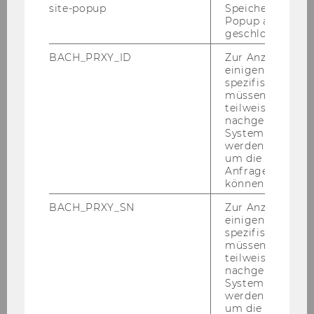
site-popup
Speichert ob ein
Popup ausgefüll
geschlossen wur
BACH_PRXY_ID
Zur Anzeige von
Galerie
einigen WU-
spezifischen Inh
müssen Informa
teilweise von
2026
nachgelagerten
System abgefra
2025
werden. Notwen
um die Antwort 
Anfrage zuordne
2024
können.
BACH_PRXY_SN
Zur Anzeige von
2023
einigen WU-
spezifischen Inh
müssen Informa
teilweise von
KSW Informationsabend Univ.-Prof. Dr. Dr.
nachgelagerten
h.c. Michael Lang - 18.12.2023
System abgefra
werden. Notwen
Symposium „Verjährung im Öffentlichen
um die Antwort 