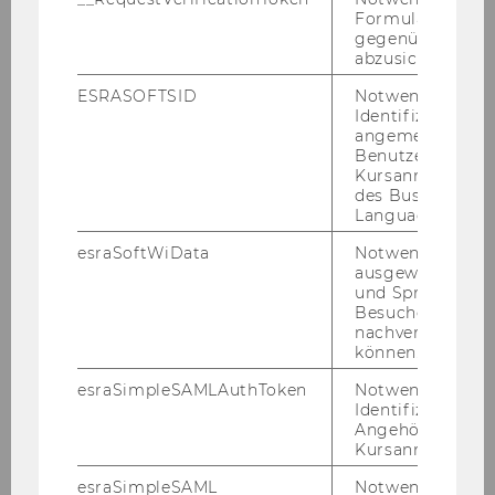
2014
Formulareingab
gegenüber Angri
abzusichern.
2013
ESRASOFTSID
Notwendig zur
Identifizierung 
2012
angemeldeten
Benutzers im
Kursanmeldung
2011
des Business
Language Center
2010
esraSoftWiData
Notwendig um
ausgewählte Sp
und Sprachkurse
2009
Besuchers
nachverfolgen z
können.
2008
esraSimpleSAMLAuthToken
Notwendig zur
Identifizierung 
2007
Angehörige/r für
Kursanmeldung.
2006
esraSimpleSAML
Notwendig zur