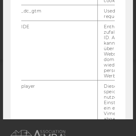
cookie.
STUDIENBEWERBER*INNEN UND STUDIERENDE
_dc_gtm
Used to throt
COOKIE EINSTELLUNGEN
request rate.
IDE
Enthält eine
Barrierefreiheitserklärung
zufallsgenerie
Webseite
ID. Anhand di
kann Google 
über verschie
Websites
domainübergr
wiedererkenn
personalisiert
Werbung auss
ACCREDITED BY:
player
Dieses Cooki
EQUIS
AACSB
speichert
nutzerspezifi
Einstellungen
ein eingebett
Vimeo-Video
abgespielt wi
AMBA
bedeutet, das
nächsten Ans
eines Vimeo-V