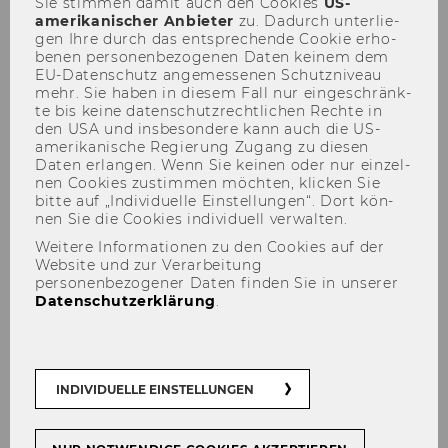
Sie stim­men damit auch den Coo­kies
US-​
amerikanischer An­bie­ter
zu. Da­durch un­ter­lie­
gen Ihre durch das ent­spre­chen­de Coo­kie er­ho­
be­nen per­so­nen­be­zo­ge­nen Daten kei­nem dem
EU-​Datenschutz an­ge­mes­se­nen Schutz­ni­veau
mehr. Sie haben in die­sem Fall nur ein­ge­schränk­
te bis keine da­ten­schutz­recht­li­chen Rech­te in
den USA und ins­be­son­de­re kann auch die US-​
2020
amerikanische Re­gie­rung Zu­gang zu die­sen
Daten er­lan­gen. Wenn Sie kei­nen oder nur ein­zel­
nen Coo­kies zu­stim­men möch­ten, kli­cken Sie
bitte auf „In­di­vi­du­el­le Ein­stel­lun­gen“. Dort kön­
nen Sie die Coo­kies in­di­vi­du­ell ver­wal­ten.
Recent and Pending Cases at the Court
Weitere Informationen zu den Cookies auf der
Website und zur Verarbeitung
of Justice of the European Union on
personenbezogener Daten finden Sie in unserer
Direct Taxation, November 20-21, 2020
Datenschutzerklärung
.
Symposium „Abgrenzung Drittstaat zu
Europäischer Union aus
umsatzsteuerlicher Perspektive:
INDIVIDUELLE EINSTELLUNGEN
Notwendigkeit oder Systembruch?" - 29.
Oktober 2020