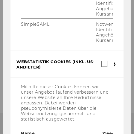
Identifizierung 
2005
Angehörige/r für
Kursanmeldung.
SimpleSAML
Notwendig zur
Identifizierung 
Angehörige/r für
Kursanmeldung.
WEBSTATISTIK COOKIES (INKL. US-
Webstatis
ANBIETER)
Cookies
(inkl.
US-
Anbieter)
Mithilfe dieser Cookies können wir
unser Angebot laufend verbessern und
unsere Website an Ihre Bedürfnisse
anpassen. Dabei werden
pseudonymisierte Daten über die
Websitenutzung gesammelt und
statistisch ausgewertet.
Name
Zweck