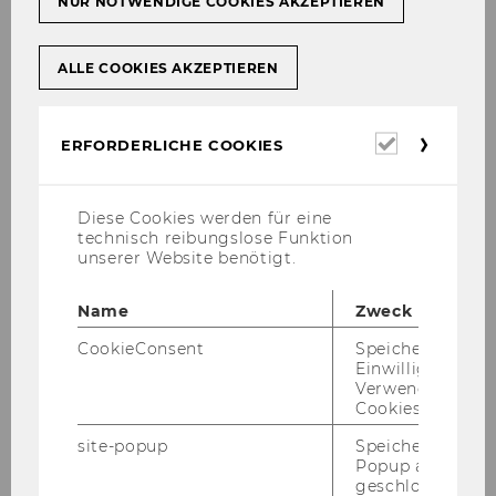
NUR NOTWENDIGE COOKIES AKZEPTIEREN
27th Viennese Symposium on
International Tax Law, June 15, 2020
2020 Global Transfer Pricing Conference,
ALLE COOKIES AKZEPTIEREN
February 19-21, 2020
CJEU: Recent VAT Case Law, January 22-
Erforderl
ERFORDERLICHE COOKIES
24, 2020
Cookies
Diese Cookies werden für eine
technisch reibungslose Funktion
unserer Website benötigt.
Galerie
Name
Zweck
CookieConsent
Speichert Ihre
Einwilligung zur
2026
Verwendung vo
Cookies.
2025
site-popup
Speichert ob ein
Popup ausgefüll
2024
geschlossen wur