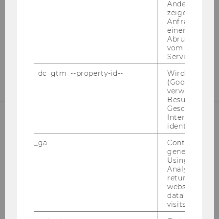
Andere mögli
zeigen Opt-ou
Instagram
LinkedIn
Anfrage im G
einen Fehler 
Abrufen einer
vom AMP Clie
Service an.
_dc_gtm_--property-id--
Wird von Dou
(Google Tag 
verwendet, u
Besucher nach
Geschlecht o
Interessen zu
identifizieren.
_ga
Contains a r
generated use
Using this ID
Analytics can
returning use
website and 
Bitte klicken Sie hier um sich für
data from pre
den Newsletter anzumelden!
visits.