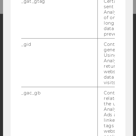
_gat_gtag
Certain data i
sent to Googl
Analytics a 
of once per m
long as it is s
data transfers
prevented.
Facebook
Instagram
Blog
_gid
Contains a r
generated use
Using this ID
YouTube
Newsletter
Bluesky
Analytics can
returning use
website and 
data from pre
visits.
_gac_gb
Contains cam
IMPRESSUM
related infor
the user. If G
BARRIEREFREIHEITSERKLÄRUNG WEBSEITE
Analytics and
Ads accounts 
DATENSCHUTZERKLÄRUNG
linked, the co
DATENSCHUTZERKLÄRUNG SOCIAL MEDIA
tags on the G
website read 
DATENSCHUTZERKLÄRUNG