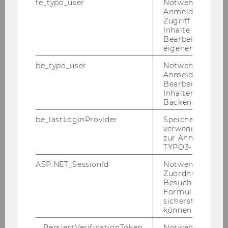
fe_typo_user
Notwendig für d
Tax Law, June 15, 2020
Anmeldung und
Zugriff auf gesc
Inhalte oder zur
2020 Global Transfer Pricing Conference,
Bearbeitung des
February 19-21, 2020
eigenen Profils.
CJEU: Recent VAT Case Law, January 22-24,
be_typo_user
Notwendig für d
2020
Anmeldung und
Bearbeitung von
Inhalten im TYP
Backend.
2019
be_lastLoginProvider
Speichert die zul
verwendete Met
2018
zur Anmeldung f
TYPO3-Backend.
2017
ASP.NET_SessionId
Notwendig, um 
Zuordnung von
Besucher zu
2016
Formulareingab
sicherstellen zu
2015
können.
__RequestVerificationToken
Notwendig, um 