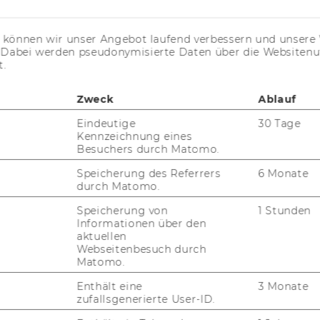
s können wir unser Angebot laufend verbessern und unsere 
. Dabei werden pseudonymisierte Daten über die Website
t.
Zweck
Ablauf
Eindeutige
30 Tage
Kennzeichnung eines
Besuchers durch Matomo.
uTube
Newsletter
Bluesky
ACCREDITED B
Speicherung des Referrers
6 Monate
EQUIS
AAC
durch Matomo.
Speicherung von
1 Stunden
Informationen über den
aktuellen
Webseitenbesuch durch
G WEBSEITE
Matomo.
Enthält eine
3 Monate
zufallsgenerierte User-ID.
IAL MEDIA