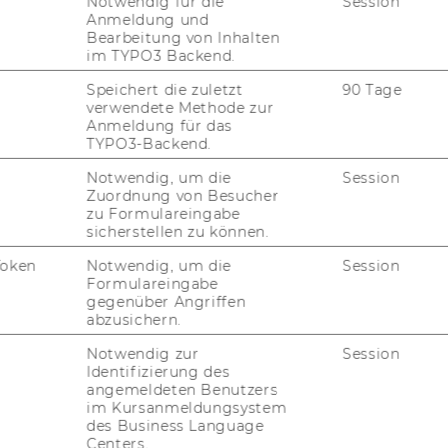
Notwendig für die
Session
Anmeldung und
Bearbeitung von Inhalten
im TYPO3 Backend.
­ar­bei­ter*in - Uni­ver­
Speichert die zuletzt
90 Tage
verwendete Methode zur
Anmeldung für das
TYPO3-Backend.
s­tent*in
Notwendig, um die
Session
Zuordnung von Besucher
zu Formulareingabe
sicherstellen zu können.
ter­na­tio­nal Busi­ness
­ats
Token
Notwendig, um die
Session
Formulareingabe
gegenüber Angriffen
abzusichern.
Notwendig zur
Session
Identifizierung des
angemeldeten Benutzers
im Kursanmeldungsystem
des Business Language
Centers.