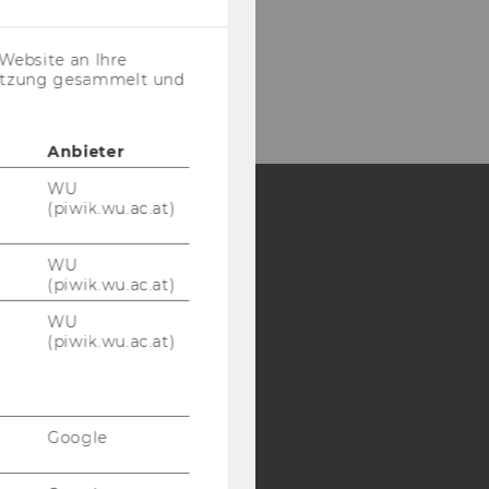
Cookies
(inkl.
US-
Website an Ihre
Anbieter)
nutzung gesammelt und
Anbieter
WU
(piwik.wu.ac.at)
Y:
WU
SB
AMBA
(piwik.wu.ac.at)
WU
(piwik.wu.ac.at)
Google