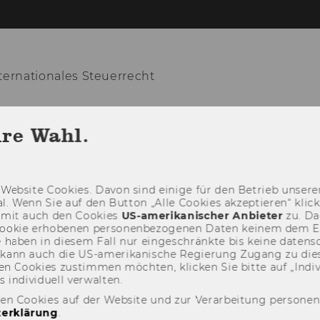
ernationales Steuerrecht
LEHRE
FORSCHUNG
VERANSTALTUN
hre Wahl.
Web­site Coo­kies. Davon sind ei­ni­ge für den Be­trieb un­se­rer
­nal. Wenn Sie auf den But­ton „Alle Coo­kies ak­zep­tie­ren“ kli
damit auch den Coo­kies
US-​amerikanischer An­bie­ter
zu. Da­
oo­kie er­ho­be­nen per­so­nen­be­zo­ge­nen Daten kei­nem dem 
haben in die­sem Fall nur ein­ge­schränk­te bis keine da­ten­sc
e kann auch die US-​amerikanische Re­gie­rung Zu­gang zu die
n Coo­kies zu­stim­men möch­ten, kli­cken Sie bitte auf „In­di­vi­d
n­di­vi­du­ell ver­wal­ten.
den Cookies auf der Website und zur Verarbeitung persone
erklärung
.