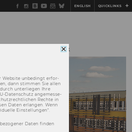
Facebook
Instagram
WU
YouTube
Newsletter
Bluesky
ENGLISH
QUICKLINKS
Blog
GEN
SERVICE
Cookie
Consent
schließen
 Web­site un­be­dingt er­for­
­cken, dann stim­men Sie allen
durch un­ter­lie­gen Ihre
EU-​Datenschutz an­ge­mes­se­
hutz­recht­li­chen Rech­te in
­sen Daten er­lan­gen. Wenn
u­el­le Ein­stel­lun­gen“.
nbezogener Daten finden