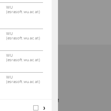
WU
(esrasoft.wu.ac.at)
WU
(esrasoft.wu.ac.at)
WU
(esrasoft.wu.ac.at)
WU
(esrasoft.wu.ac.at)
Bitte klicken Sie hier
um sich für den
Newsletter anzumelden!
Webstatistik