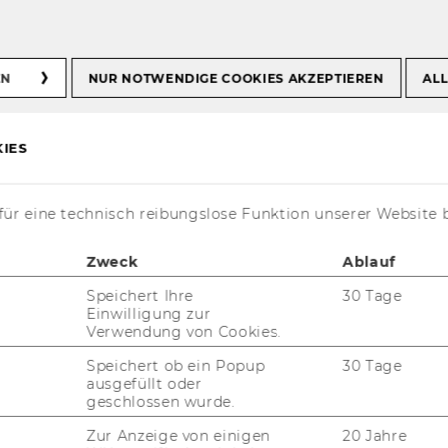
EN
NUR NOTWENDIGE COOKIES AKZEPTIEREN
ALL
IES
ür eine technisch reibungslose Funktion unserer Website 
i­sches und In­ter­na­tio­na­les Steu­er­recht
ge­
Zweck
Ablauf
In­sti­tu­ten sei­nes Fa­ches. Neben
Speichert Ihre
30 Tage
 Wirt­schafts­uni­ver­si­tät Wien ist das In­
Einwilligung zur
nd in­ter­na­tio­na­len For­schungs­pro­jek­ten be­
Verwendung von Cookies.
t­weit einen her­vor­ra­gen­den Ruf. Als Dreh­
Speichert ob ein Popup
30 Tage
e Steu­er­ge­mein­schaft bie­tet das In­sti­tut
ausgefüllt oder
he Platt­form für be­deu­ten­de, in­no­va­ti­ve und
geschlossen wurde.
­ne For­schung.
Zur Anzeige von einigen
20 Jahre