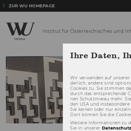
ZUR WU HOMEPAGE
Institut für Österreichisches
und Int
INSTITUT
Ihre Daten, I
Wir ver­wen­den auf un­se­rer 
der­lich, an­de­re sind op­tio
Coo­kies zu. Sie stim­men 
durch das ent­spre­chen­de C
nen Schutz­ni­veau mehr. Sie 
den USA und ins­be­son­de­r
Sie kei­nen oder nur ein­zel­ne
Dort kön­nen Sie die Coo­kies i
Weitere Informationen zu 
Sie in unserer
Datenschutz