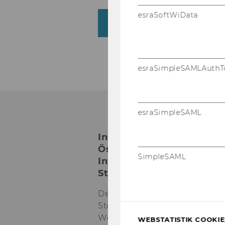
esraSoftWiData
Ein­bli­cke in un­se­re Ar­
esraSimpleSAMLAuthT
esraSimpleSAML
Institut für
Österreichisches und
SimpleSAML
Internationales
Steuerrecht
Departmentgebäude D3, 2.
Stock
Welthandelsplatz 1
WEBSTATISTIK COOKIES