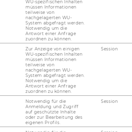
WU-spezifischen Inhalten
müssen Informationen
 aus ca. 90 vor­wie­gend wis­sen­schaft­li­chen
teilweise von
h wir­ken Gast­pro­fes­sor*innen und Gast­for­
nachgelagerten WU-
System abgefragt werden.
us­land an den Lehr- und For­schungs­ak­ti­
Notwendig um die
Antwort einer Anfrage
zuordnen zu können.
Zur Anzeige von einigen
Session
an­ge­bo­te
WU-spezifischen Inhalten
müssen Informationen
teilweise von
nachgelagerten WU-
f­te im ad­mi­nis­tra­ti­ven Team
System abgefragt werden.
Notwendig um die
Antwort einer Anfrage
 20 Wo­chen­stun­den
zuordnen zu können.
Notwendig für die
Session
Anmeldung und Zugriff
r wis­sen­schaft­li­chen
auf geschützte Inhalte
oder zur Bearbeitung des
eigenen Profils.