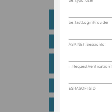
be_typo_user
Wis­sen­schaft­li­che*r Mit
si­täts­as­sis­tent*in
be_lastLoginProvider
For­schungs­pro­jekt­as­si
ASP.NET_SessionId
Doc­to­ral Pro­gram in In­
Ta­xa­ti­on (DIBT) Col­le­gi
__RequestVerification
Ju­ni­or Re­se­ar­cher*in
ESRASOFTSID
E-​Assistent*in