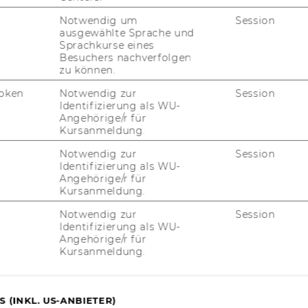
Notwendig um
Session
beits­welt
ausgewählte Sprache und
Sprachkurse eines
Besuchers nachverfolgen
zu können.
oken
Notwendig zur
Session
Identifizierung als WU-
Angehörige/r für
Kursanmeldung.
Notwendig zur
Session
Identifizierung als WU-
UNSERE SOCIAL MEDIA
Angehörige/r für
KANÄLE
Kursanmeldung.
Notwendig zur
Session
Identifizierung als WU-
Angehörige/r für
Kursanmeldung.
Instagram
LinkedIn
 (INKL. US-ANBIETER)