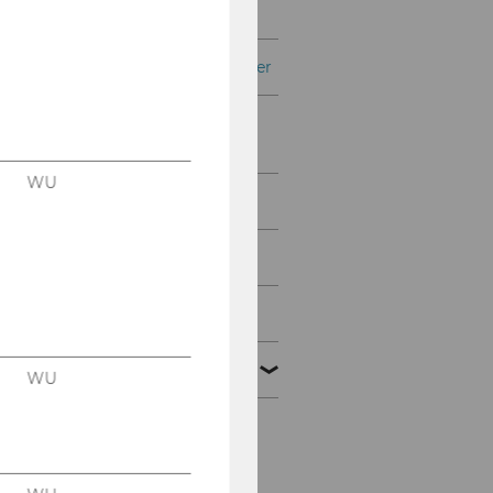
Center
WU Transfer Pricing Center
WU Tax Law Technology
Center
WU
In the Media
Tax Law WU
Tätigkeitsberichte
Karriere
WU
Eindrücke
Testimonials