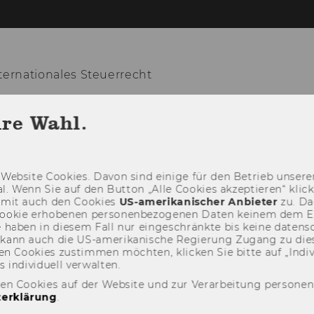
ernationales Steuerrecht
hre Wahl.
LEHRE
FORSCHUNG
VERANSTALTUN
Web­site Coo­kies. Davon sind ei­ni­ge für den Be­trieb un­se­rer
­nal. Wenn Sie auf den But­ton „Alle Coo­kies ak­zep­tie­ren“ kli
damit auch den Coo­kies
US-​amerikanischer An­bie­ter
zu. Da­
oo­kie er­ho­be­nen per­so­nen­be­zo­ge­nen Daten kei­nem dem 
haben in die­sem Fall nur ein­ge­schränk­te bis keine da­ten­sc
e kann auch die US-​amerikanische Re­gie­rung Zu­gang zu die
n Coo­kies zu­stim­men möch­ten, kli­cken Sie bitte auf „In­di­vi­d
n­di­vi­du­ell ver­wal­ten.
den Cookies auf der Website und zur Verarbeitung persone
erklärung
.