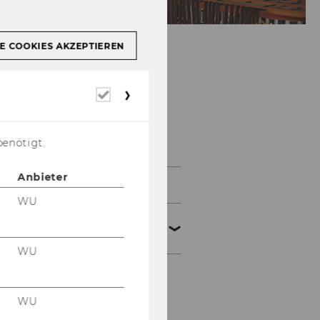
E COOKIES AKZEPTIEREN
Erforderliche
Cookies
Veranstaltungen
benötigt.
Anbieter
Certificate Programs
WU
Nationale Symposien
und Tagungen
WU
Symposien zur
Umsatzsteuer
WU