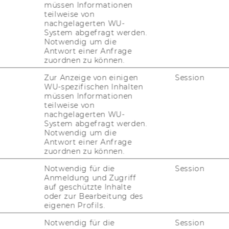
müssen Informationen
den Sie einen Über­blick über un­se­re na­tio­
teilweise von
nachgelagerten WU-
System abgefragt werden.
Notwendig um die
Antwort einer Anfrage
steuer
zuordnen zu können.
nrecht und öffentlichen Recht
Zur Anzeige von einigen
Session
ge
WU-spezifischen Inhalten
müssen Informationen
 Internationalen Steuerrecht
teilweise von
nachgelagerten WU-
m Unternehmenssteuerrecht
System abgefragt werden.
Notwendig um die
Antwort einer Anfrage
zuordnen zu können.
Notwendig für die
Session
Anmeldung und Zugriff
auf geschützte Inhalte
oder zur Bearbeitung des
eigenen Profils.
Notwendig für die
Session