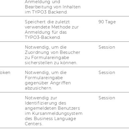
Anmeldung und
Bearbeitung von Inhalten
im TYPO3 Backend.
Speichert die zuletzt
90 Tage
verwendete Methode zur
Anmeldung für das
TYPO3-Backend.
Notwendig, um die
Session
Zuordnung von Besucher
zu Formulareingabe
sicherstellen zu können.
Token
Notwendig, um die
Session
Formulareingabe
gegenüber Angriffen
abzusichern.
Notwendig zur
Session
Identifizierung des
angemeldeten Benutzers
im Kursanmeldungsystem
des Business Language
UNSERE SOCIAL MEDIA
Centers.
KANÄLE