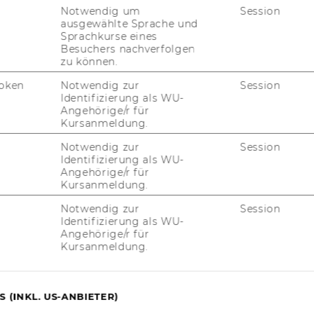
Notwendig um
Session
ausgewählte Sprache und
Sprachkurse eines
Besuchers nachverfolgen
zu können.
Instagram
LinkedIn
oken
Notwendig zur
Session
Identifizierung als WU-
Angehörige/r für
Kursanmeldung.
Notwendig zur
Session
Identifizierung als WU-
Angehörige/r für
Kursanmeldung.
Notwendig zur
Session
Identifizierung als WU-
Angehörige/r für
Kursanmeldung.
uTube
Newsletter
Bluesky
ACCREDITED B
 (INKL. US-ANBIETER)
EQUIS
AAC