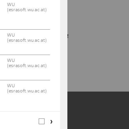
WU
(esrasoft.wu.ac.at)
Bitte klicken Sie hier
um sich für den
WU
Newsletter anzumelden!
(esrasoft.wu.ac.at)
WU
(esrasoft.wu.ac.at)
WU
(esrasoft.wu.ac.at)
Y:
Webstatistik
SB
AMBA
Cookies