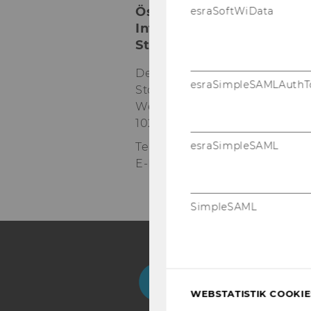
Österreichisches und
esraSoftWiData
Internationales
Steuerrecht
Departmentgebäude D3, 2.
esraSimpleSAMLAuthT
Stock
Welthandelsplatz 1
1020
Wien
esraSimpleSAML
Tel:
+43-1-31336-4890
E-Mail:
officetaxlaw@wu.ac.at
SimpleSAML
Facebook
Instagram
Blog
Yo
WEBSTATISTIK COOKIES