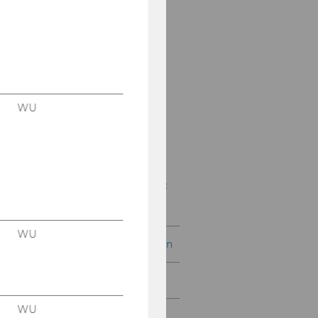
Symposien zum
Abgabenrecht und
öffentlichen Recht
Wiener
Bilanzrechtstage
WU
Wiener Symposien zum
Internationalen
Steuerrecht
Wiener Symposien zum
Unternehmenssteuerrec
ht
WU
Internationale Konferenzen
Weitere Veranstaltungen
WU
IFA