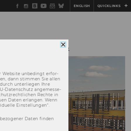
Facebook
Instagram
WU
YouTube
Newsletter
Bluesky
ENGLISH
QUICKLINKS
Blog
Cookie
GEN
SERVICE
Consent
schließen
 Web­site un­be­dingt er­for­
­cken, dann stim­men Sie allen
durch un­ter­lie­gen Ihre
EU-​Datenschutz an­ge­mes­se­
hutz­recht­li­chen Rech­te in
­sen Daten er­lan­gen. Wenn
u­el­le Ein­stel­lun­gen“.
nbezogener Daten finden