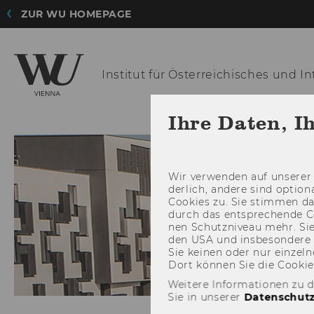
ZUR WU HOMEPAGE
Institut für Österreichisches
und Int
Ihre Daten, I
INSTITUT
Wir ver­wen­den auf un­se­rer 
der­lich, an­de­re sind op­tio
Coo­kies zu. Sie stim­men 
durch das ent­spre­chen­de C
nen Schutz­ni­veau mehr. Sie 
den USA und ins­be­son­de­r
Sie kei­nen oder nur ein­zel­ne
Dort kön­nen Sie die Coo­kies i
Weitere Informationen zu 
Sie in unserer
Datenschutz