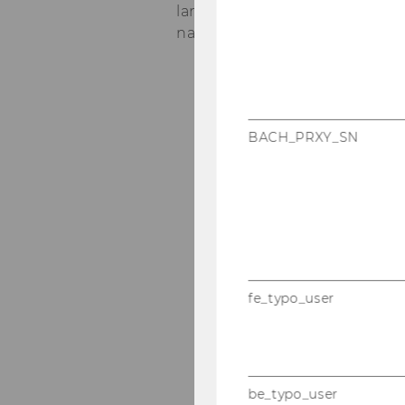
lanz­rechts. Im Fol­gen­den fin­
na­len Ver­an­stal­tungs­rei­hen:
Symposien zur Umsatz
Symposien zum Abgabe
BACH_PRXY_SN
Wiener Bilanzrechtsta
Wiener Symposien zum
Wiener Symposien zu
fe_typo_user
be_typo_user