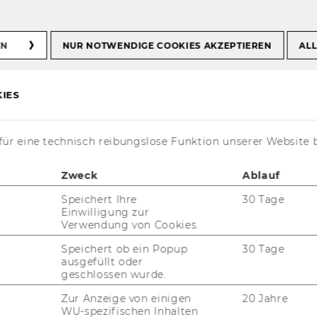
le Symposien und Tagungen
EN
NUR NOTWENDIGE COOKIES AKZEPTIEREN
ALL
mposien und
IES
ür eine technisch reibungslose Funktion unserer Website 
Zweck
Ablauf
Speichert Ihre
30 Tage
Einwilligung zur
Verwendung von Cookies.
Speichert ob ein Popup
30 Tage
ausgefüllt oder
geschlossen wurde.
ches und In­ter­na­tio­na­les Steu­er­recht ist Ver­
 ei­ni­ger der re­nom­mier­tes­ten na­tio­na­len
Zur Anzeige von einigen
20 Jahre
­gun­gen auf dem Ge­biet des Steuer-​​ und Bi­
WU-spezifischen Inhalten