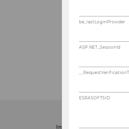
be_lastLoginProvider
ASP.NET_SessionId
__RequestVerification
ESRASOFTSID
Institut für