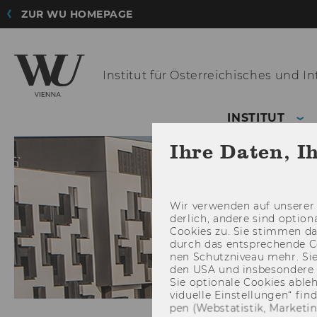
ZUR WU HOMEPAGE
Institut für Österreichisches
und Int
INSTITUT
Ihre Daten, I
Wir ver­wen­den auf un­se­rer 
der­lich, an­de­re sind op­tio
Coo­kies zu. Sie stim­men 
durch das ent­spre­chen­de C
nen Schutz­ni­veau mehr. Sie 
den USA und ins­be­son­de­r
Sie op­tio­na­le Coo­kies ab­l
vi­du­el­le Ein­stel­lun­gen“ 
pen (Web­sta­tis­tik, Mar­ke­ti