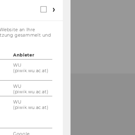
Webstatistik
Cookies
(inkl.
US-
Website an Ihre
Anbieter)
nutzung gesammelt und
Anbieter
WU
(piwik.wu.ac.at)
WU
(piwik.wu.ac.at)
WU
(piwik.wu.ac.at)
Bitte klicken Sie hier
um sich für den
Google