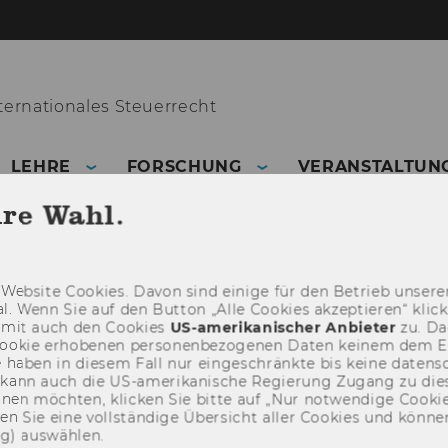
ernationales Steuerrecht
LEHRE
FORSCHUNG
VERANSTALTUN
hre Wahl.
Web­site Coo­kies. Davon sind ei­ni­ge für den Be­trieb un­se­rer
­nal. Wenn Sie auf den But­ton „Alle Coo­kies ak­zep­tie­ren“ kli
damit auch den Coo­kies
US-​amerikanischer An­bie­ter
zu. Da­
oo­kie er­ho­be­nen per­so­nen­be­zo­ge­nen Daten kei­nem dem 
haben in die­sem Fall nur ein­ge­schränk­te bis keine da­ten­sc
e kann auch die US-​amerikanische Re­gie­rung Zu­gang zu die
eh­nen möch­ten, kli­cken Sie bitte auf „Nur not­wen­di­ge Coo­kies
fin­den Sie eine voll­stän­di­ge Über­sicht aller Coo­kies und kön
ng) aus­wäh­len.