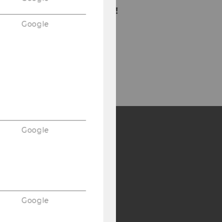
Newsletter anzumelden!
Google
Google
Y:
SB
AMBA
Google