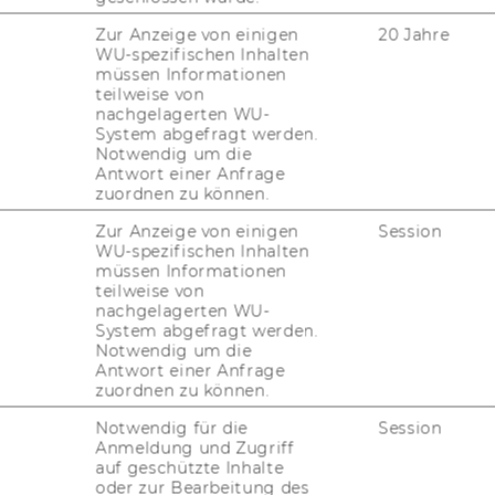
Zur Anzeige von einigen
20 Jahre
WU-spezifischen Inhalten
müssen Informationen
teilweise von
nachgelagerten WU-
System abgefragt werden.
Notwendig um die
Antwort einer Anfrage
zuordnen zu können.
­sti­tut je­weils im Mai ein groß an­ge­leg­tes
Zur Anzeige von einigen
Session
In­ter­na­tio­na­len Steu­er­rechts or­ga­ni­
WU-spezifischen Inhalten
müssen Informationen
teilweise von
­den jedes Jahr in ver­tief­ter und mit An­mer­
nachgelagerten WU-
 Sam­mel­band vom Linde-​Verlag ver­öf­fent­
System abgefragt werden.
Notwendig um die
Antwort einer Anfrage
i­on in eng­lisch ge­hal­ten.
zuordnen zu können.
i­gem Pro­gramm, ab 2013 fin­den Sie
HIER.
Notwendig für die
Session
Anmeldung und Zugriff
auf geschützte Inhalte
A-​Politik - Das "ös­ter­rei­chi­sche Mus­ter­ab­
oder zur Bearbeitung des