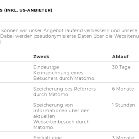
s­ab­kom­men und EU-​Recht" (1996)
 (INKL. US-ANBIETER)
­mei­dung der Dop­pel­be­steue­rung" (1995)
s können wir unser Angebot laufend verbessern und unsere 
gen im In­ter­na­tio­na­len Steu­er­recht - Das
. Dabei werden pseudonymisierte Daten über die Website
en der OECD" (1994)
t.
Zweck
Ablauf
Eindeutige
30 Tage
Kennzeichnung eines
Besuchers durch Matomo.
Speicherung des Referrers
6 Monate
durch Matomo.
UNSERE SOCIAL MEDIA
KANÄLE
Speicherung von
1 Stunden
Informationen über den
aktuellen
Webseitenbesuch durch
Matomo.
Instagram
LinkedIn
Enthält eine
3 Monate