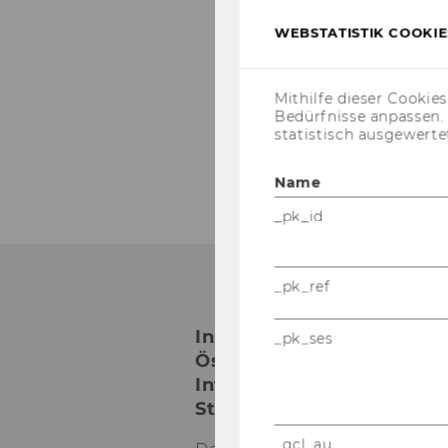
"Dop­pel­be­steue­rung
WEBSTATISTIK COOKIES
"Die Me­tho­den zur Ver
Mithilfe dieser Cookie
"Ak­tu­el­le Ent­wick­lun­
Bedürfnisse anpassen
neue Mus­ter­ab­kom­m
statistisch ausgewerte
Name
_pk_id
_pk_ref
Institut für
_pk_ses
Österreichisches und
Internationales
Steuerrecht
_gcl_au