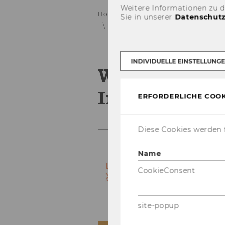
Weitere Informationen zu 
Home
Veranstaltungen
Nationa
Sie in unserer
Datenschutz
Wiener Symposien zum Internation
INDIVIDUELLE EINSTELLUNG
Wiener Symp
Internationa
ERFORDERLICHE COOK
Diese Cookies werden f
Name
CookieConsent
site-popup