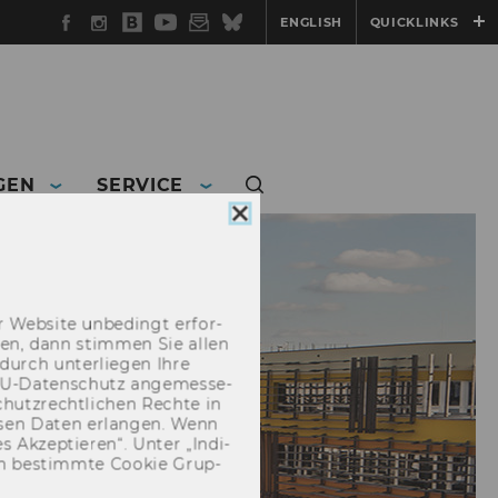
Facebook
Instagram
WU
YouTube
Newsletter
Bluesky
ENGLISH
QUICKLINKS
Blog
GEN
SERVICE
Cookie
Consent
schließen
 Web­site un­be­dingt er­for­
­cken, dann stim­men Sie allen
durch un­ter­lie­gen Ihre
EU-​Datenschutz an­ge­mes­se­
hutz­recht­li­chen Rech­te in
­sen Daten er­lan­gen. Wenn
 Ak­zep­tie­ren“. Unter „In­di­
­nen be­stimm­te Coo­kie Grup­