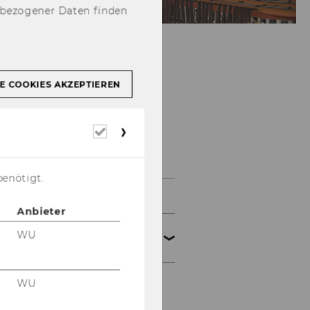
nbezogener Daten finden
E COOKIES AKZEPTIEREN
Erforderliche
Cookies
Veranstaltungen
benötigt.
Certificate Programs
Anbieter
Nationale Symposien
WU
und Tagungen
WU
Symposien zur
Umsatzsteuer