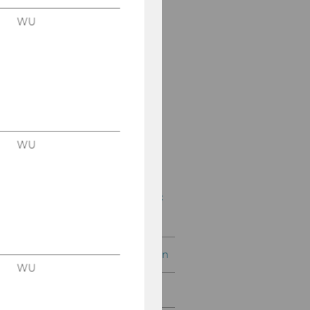
WU
Symposien zum
Abgabenrecht und
öffentlichen Recht
Wiener
Bilanzrechtstage
Wiener Symposien zum
Internationalen
WU
Steuerrecht
Wiener Symposien zum
Unternehmenssteuerrec
ht
Internationale Konferenzen
WU
Weitere Veranstaltungen