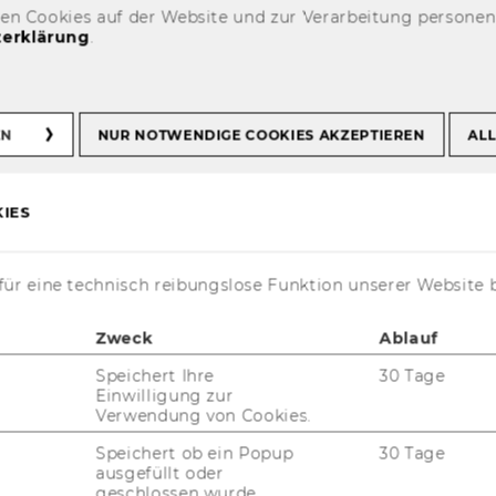
den Cookies auf der Website und zur Verarbeitung persone
le Symposien und Tagungen
erklärung
.
alen Steuerrecht
EN
NUR NOTWENDIGE COOKIES AKZEPTIEREN
ALL
osien zum
len Steuerrecht
IES
ür eine technisch reibungslose Funktion unserer Website 
Zweck
Ablauf
Speichert Ihre
30 Tage
Einwilligung zur
Verwendung von Cookies.
Speichert ob ein Popup
30 Tage
ausgefüllt oder
geschlossen wurde.