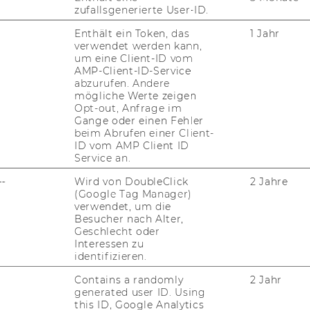
zufallsgenerierte User-ID.
Enthält ein Token, das
1 Jahr
verwendet werden kann,
um eine Client-ID vom
AMP-Client-ID-Service
abzurufen. Andere
mögliche Werte zeigen
Opt-out, Anfrage im
Gange oder einen Fehler
beim Abrufen einer Client-
ID vom AMP Client ID
Service an.
--
Wird von DoubleClick
2 Jahre
(Google Tag Manager)
uTube
Newsletter
Bluesky
ACCREDITED B
verwendet, um die
Besucher nach Alter,
EQUIS
AAC
Geschlecht oder
Interessen zu
identifizieren.
Contains a randomly
2 Jahr
generated user ID. Using
G WEBSEITE
this ID, Google Analytics