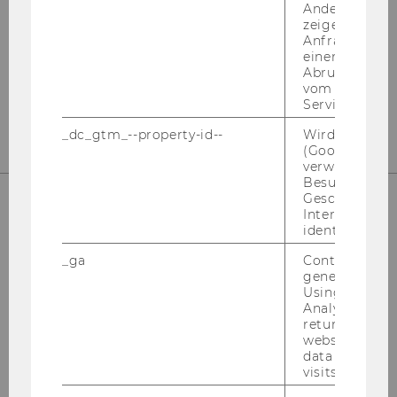
Andere mögli
Instagram
LinkedIn
zeigen Opt-ou
Anfrage im G
einen Fehler 
Abrufen einer
vom AMP Clie
Service an.
_dc_gtm_--property-id--
Wird von Dou
(Google Tag 
verwendet, u
Besucher nach
Geschlecht o
Interessen zu
identifizieren.
_ga
Contains a r
generated use
Using this ID
Analytics can
returning use
Bitte klicken Sie hier um sich für
website and 
den Newsletter anzumelden!
data from pre
visits.