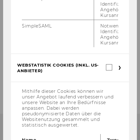
Identifizierung 
Doctorate Seminar
Angehörige/r für
Kursanmeldung.
SimpleSAML
Notwendig zur
Identifizierung 
Angehörige/r für
Kursanmeldung.
WEBSTATISTIK COOKIES (INKL. US-
Webstatis
ANBIETER)
Cookies
(inkl.
US-
Anbieter)
Mithilfe dieser Cookies können wir
unser Angebot laufend verbessern und
unsere Website an Ihre Bedürfnisse
anpassen. Dabei werden
pseudonymisierte Daten über die
Websitenutzung gesammelt und
statistisch ausgewertet.
Name
Zweck