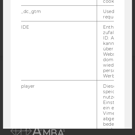
cookie.
COOKIE EINSTELLUNGEN
_dc_gtm
Used to throt
request rate.
Barrierefreiheitserklärung
IDE
Enthält eine
Webseite
zufallsgenerie
ID. Anhand di
kann Google 
über verschie
Websites
domainübergr
wiedererkenn
personalisiert
ACCREDITED BY:
Werbung auss
EQUIS
AACSB
player
Dieses Cooki
speichert
nutzerspezifi
Einstellungen
ein eingebett
Vimeo-Video
abgespielt wi
AMBA
bedeutet, das
nächsten Ans
eines Vimeo-V