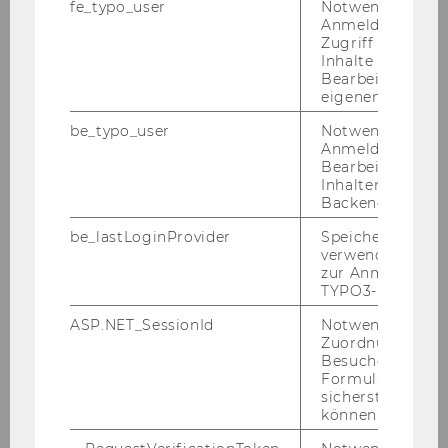
fe_typo_user
Notwendig für d
Pro­gramm
,
Gal­le­rie
Anmeldung und
Zugriff auf gesc
Inhalte oder zur
Bearbeitung des
eigenen Profils.
be_typo_user
Notwendig für d
Anmeldung und
Bearbeitung von
Inhalten im TYP
Backend.
be_lastLoginProvider
Speichert die zul
verwendete Met
Veranstaltungen
zur Anmeldung f
TYPO3-Backend.
ASP.NET_SessionId
Notwendig, um 
Zuordnung von
Certificate Programs
Besucher zu
Formulareingab
Nationale Symposien und Tagungen
sicherstellen zu
können.