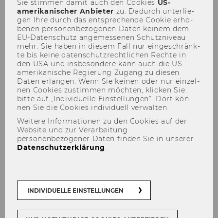
Sie stim­men damit auch den Coo­kies
US-​
amerikanischer An­bie­ter
zu. Da­durch un­ter­lie­
gen Ihre durch das ent­spre­chen­de Coo­kie er­ho­
be­nen per­so­nen­be­zo­ge­nen Daten kei­nem dem
EU-​Datenschutz an­ge­mes­se­nen Schutz­ni­veau
mehr. Sie haben in die­sem Fall nur ein­ge­schränk­
te bis keine da­ten­schutz­recht­li­chen Rech­te in
den USA und ins­be­son­de­re kann auch die US-​
Symposien zur Umsatzsteuer
amerikanische Re­gie­rung Zu­gang zu die­sen
Daten er­lan­gen. Wenn Sie kei­nen oder nur ein­zel­
nen Coo­kies zu­stim­men möch­ten, kli­cken Sie
bitte auf „In­di­vi­du­el­le Ein­stel­lun­gen“. Dort kön­
nen Sie die Coo­kies in­di­vi­du­ell ver­wal­ten.
Weitere Informationen zu den Cookies auf der
Website und zur Verarbeitung
personenbezogener Daten finden Sie in unserer
Datenschutzerklärung
.
Das In­sti­tut für Ös­ter­rei­chi­sches und In­ter­na­
INDIVIDUELLE EINSTELLUNGEN
tio­na­les Steu­er­recht ver­an­stal­tet jähr­lich seit
dem Jahr 2018 ge­mein­sam mit der KPMG ein
Sym­po­si­um, wel­ches sich mit The­men rund