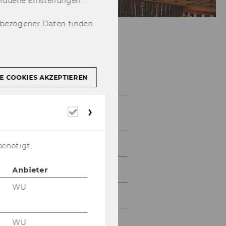
u­el­le Ein­stel­lun­gen“.
nbezogener Daten finden
Lehre
E COOKIES AKZEPTIEREN
Übersicht
Erforderliche
Lehrveranstaltungen
Cookies
Studienverlauf
benötigt.
Eucotax
Anbieter
WU
Moot Court
Colloquium
WU