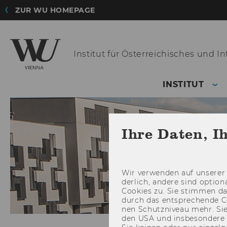
ZUR WU HOMEPAGE
Institut für Österreichisches
und Int
INSTITUT
Ihre Daten, I
Wir ver­wen­den auf un­se­rer 
der­lich, an­de­re sind op­tio
Coo­kies zu. Sie stim­men 
durch das ent­spre­chen­de C
nen Schutz­ni­veau mehr. Sie 
den USA und ins­be­son­de­r