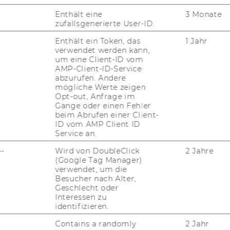
Enthält eine
3 Monate
zufallsgenerierte User-ID.
Enthält ein Token, das
1 Jahr
verwendet werden kann,
um eine Client-ID vom
AMP-Client-ID-Service
abzurufen. Andere
mögliche Werte zeigen
Opt-out, Anfrage im
Gange oder einen Fehler
beim Abrufen einer Client-
ID vom AMP Client ID
Service an.
--
Wird von DoubleClick
2 Jahre
(Google Tag Manager)
1
/6
verwendet, um die
Besucher nach Alter,
Geschlecht oder
Interessen zu
l­screen" width="640" height="360"
identifizieren.
wu.ac.at/Embed.aspx?
qU5npdEOQE8GEOXSr9Zju78BAnep7DC"
Contains a randomly
2 Jahr