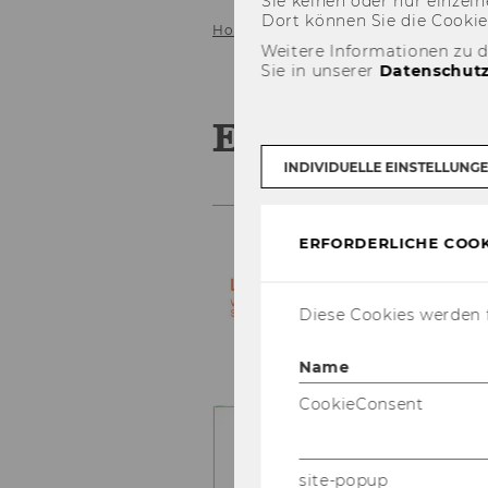
Sie kei­nen oder nur ein­zel­ne
Dort kön­nen Sie die Coo­kies i
Home
Lehre
Eucotax
Weitere Informationen zu 
Sie in unserer
Datenschutz
EUCOTAX-Pr
INDIVIDUELLE EINSTELLUNG
ERFORDERLICHE COOK
Diese Cookies werden f
Name
CookieConsent
site-popup