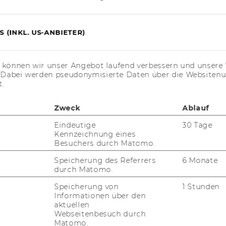
tag, den 2. Juni 2026, um 16 Uhr im Se­mi­
 (INKL. US-ANBIETER)
s können wir unser Angebot laufend verbessern und unsere 
. Dabei werden pseudonymisierte Daten über die Website
t.
Zweck
Ablauf
Eindeutige
30 Tage
Kennzeichnung eines
Besuchers durch Matomo.
Speicherung des Referrers
6 Monate
durch Matomo.
Speicherung von
1 Stunden
Informationen über den
aktuellen
Webseitenbesuch durch
Matomo.