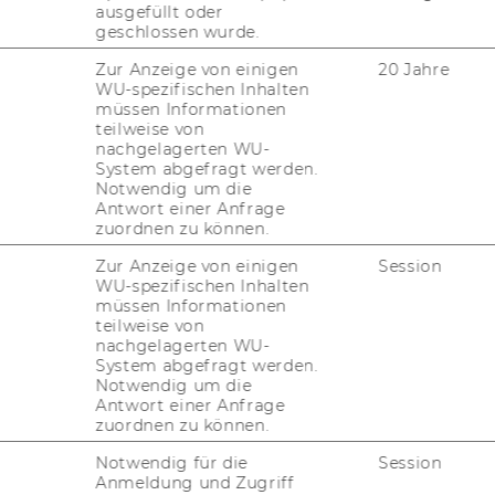
ausgefüllt oder
geschlossen wurde.
Zur Anzeige von einigen
20 Jahre
WU-spezifischen Inhalten
müssen Informationen
teilweise von
nachgelagerten WU-
System abgefragt werden.
Notwendig um die
Antwort einer Anfrage
AX?
zuordnen zu können.
ties CO­ope­ra­ting on TAXes) ist eine Platt­
Zur Anzeige von einigen
Session
e und der For­schung auf dem Ge­biet des
WU-spezifischen Inhalten
­na­len Steu­er­rechts. Stu­die­ren­de von fünf­
müssen Informationen
teilweise von
a, Nord- und Süd­ame­ri­ka sowie Afri­ka ar­bei­
nachgelagerten WU-
en Um­feld ge­mein­sam an ak­tu­el­len The­men
System abgefragt werden.
er­po­li­tik mit rechts­ver­glei­chen­dem
Notwendig um die
Antwort einer Anfrage
zuordnen zu können.
r Teil­nah­me?
Notwendig für die
Session
en eine Bachelor-​ oder Mas­ter­ar­beit in
Anmeldung und Zugriff