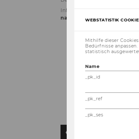
Info-​Veranstaltung am
Diens­
nar­raum D3.2.243
WEBSTATISTIK COOKIES
Mithilfe dieser Cookie
Bedürfnisse anpassen
statistisch ausgewerte
Name
_pk_id
_pk_ref
_pk_ses