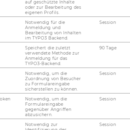
auf geschützte Inhalte
vor­ge­ge­be­nen steu­er­recht­li­chen Thema
oder zur Bearbeitung des
nis­se bei der EU­CO­TAX Win­ter­cour­se 2027.
eigenen Profils.
ter­cour­se 2027 statt?
Notwendig für die
Session
Anmeldung und
2027 fin­det von
8.–15. April 2027 in Paris
Bearbeitung von Inhalten
im TYPO3 Backend.
­men an EU­CO­TAX teil?
Speichert die zuletzt
90 Tage
verwendete Methode zur
n Uni­ver­si­tä­ten aus Bu­da­pest, Kap­stadt,
Anmeldung für das
TYPO3-Backend.
rsität Rom, Os­na­brück, Paris I Panthéon-​
 Upp­sa­la, Va­len­cia, War­schau, Til­burg,
Notwendig, um die
Session
D.C., und die WU Wien.
Zuordnung von Besucher
zu Formulareingabe
ema?
sicherstellen zu können.
X Win­ter­cour­se 2027 lau­tet: „Li­ber­ty,
Token
Notwendig, um die
Session
Formulareingabe
e­flec­tion in do­mestic tax sys­tems and in­ter­na­
gegenüber Angriffen
ts”.
abzusichern.
men?
Notwendig zur
Session
Identifizierung des