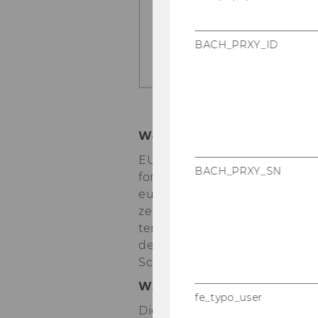
BACH_PRXY_ID
Worum geht es bei EU­CO­T
EU­CO­TAX (Eu­ropean Uni­ver­si­
BACH_PRXY_SN
form zur För­de­rung der Lehr
eu­ro­päi­schen und in­ter­na­tio
zehn Uni­ver­si­tä­ten in Eu­ro­p
ten in einem in­ter­na­tio­na­l
des Steu­er­rechts und der Steu­
Schwer­punkt.
Was ist das Er­geb­nis mei­ne
fe_typo_user
Die Teil­neh­mer*innen ver­fas­s