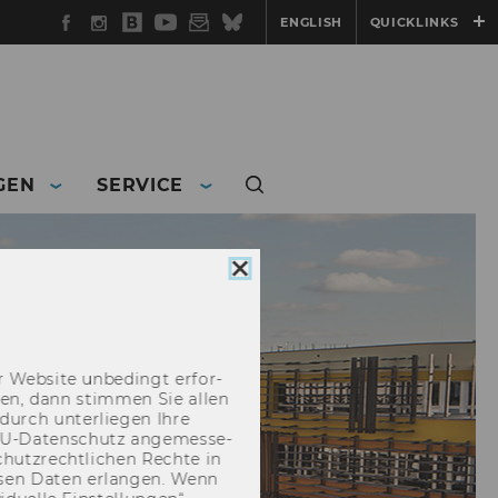
Facebook
Instagram
WU
YouTube
Newsletter
Bluesky
ENGLISH
QUICKLINKS
Blog
GEN
SERVICE
Cookie
Consent
schließen
 Web­site un­be­dingt er­for­
­cken, dann stim­men Sie allen
durch un­ter­lie­gen Ihre
EU-​Datenschutz an­ge­mes­se­
hutz­recht­li­chen Rech­te in
­sen Daten er­lan­gen. Wenn