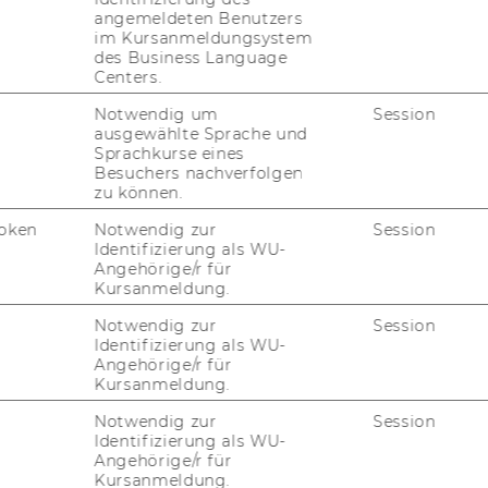
angemeldeten Benutzers
­mi­sche Er­fah­rung
im Kursanmeldungsystem
des Business Language
mi­sche Be­treu­ung und pro­fes­sio­nel­les
Centers.
Notwendig um
Session
tu­die­ren­den und Pro­fes­so­ren von füh­ren­
ausgewählte Sprache und
­weit
Sprachkurse eines
Besuchers nachverfolgen
­set­zung mit eu­ro­päi­schem und in­ter­na­tio­
zu können.
oken
Notwendig zur
Session
Identifizierung als WU-
ung in eng­li­scher Spra­che
Angehörige/r für
Kursanmeldung.
io­na­len Netz­werks
Notwendig zur
Session
Identifizierung als WU-
?
Angehörige/r für
Kursanmeldung.
li­che Be­wer­bung mit allen Nach­wei­sen über
Notwendig zur
Session
g­ten Prü­fun­gen per E-​Mail an:
leh­r­
Identifizierung als WU-
Angehörige/r für
Kursanmeldung.
26