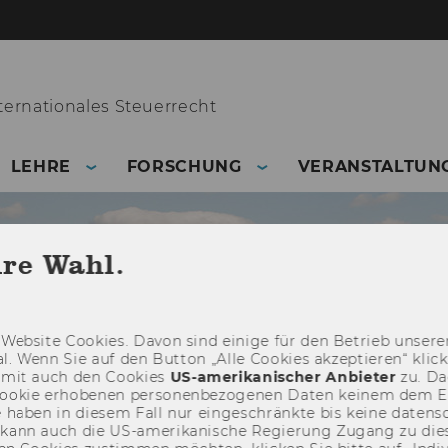
ernationales Steuerrecht
LEHRE
FORSCHUNG
VERANSTALTUN
hre Wahl.
Web­site Coo­kies. Davon sind ei­ni­ge für den Be­trieb un­se­rer
­nal. Wenn Sie auf den But­ton „Alle Coo­kies ak­zep­tie­ren“ kli
damit auch den Coo­kies
US-​amerikanischer An­bie­ter
zu. Da­
oo­kie er­ho­be­nen per­so­nen­be­zo­ge­nen Daten kei­nem dem 
haben in die­sem Fall nur ein­ge­schränk­te bis keine da­ten­sc
e kann auch die US-​amerikanische Re­gie­rung Zu­gang zu die