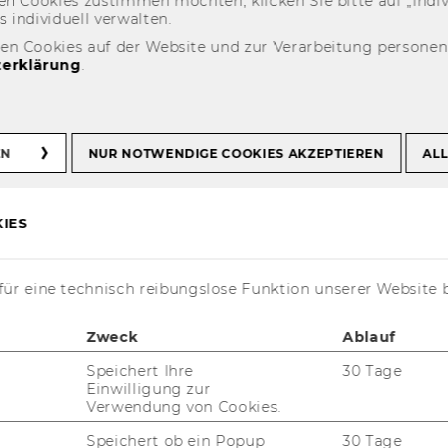
n Coo­kies zu­stim­men möch­ten, kli­cken Sie bitte auf „In­di­vi­d
n­di­vi­du­ell ver­wal­ten.
den Cookies auf der Website und zur Verarbeitung persone
erklärung
.
ogramm
EN
NUR NOTWENDIGE COOKIES AKZEPTIEREN
ALL
IES
ür eine technisch reibungslose Funktion unserer Website 
Zweck
Ablauf
Speichert Ihre
30 Tage
Einwilligung zur
Verwendung von Cookies.
Speichert ob ein Popup
30 Tage