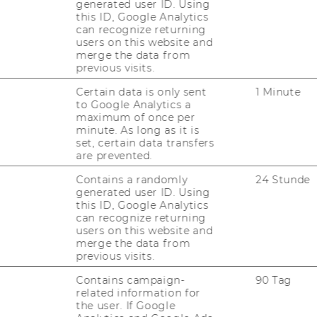
generated user ID. Using
reen></if­rame>
this ID, Google Analytics
can recognize returning
users on this website and
merge the data from
­cour­se in Vi­en­na
previous visits.
Certain data is only sent
1 Minute
to Google Analytics a
maximum of once per
minute. As long as it is
set, certain data transfers
are prevented.
Contains a randomly
24 Stunde
generated user ID. Using
this ID, Google Analytics
can recognize returning
users on this website and
merge the data from
previous visits.
Contains campaign-
90 Tag
related information for
the user. If Google
016