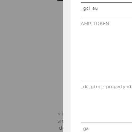
_gcl_au
AMP_TOKEN
_dc_gtm_--property-id
<if­rame allow="au­to­play; ful
src="https://pla­ne­testream.
id=104254&amp;code=eE~q
_ga