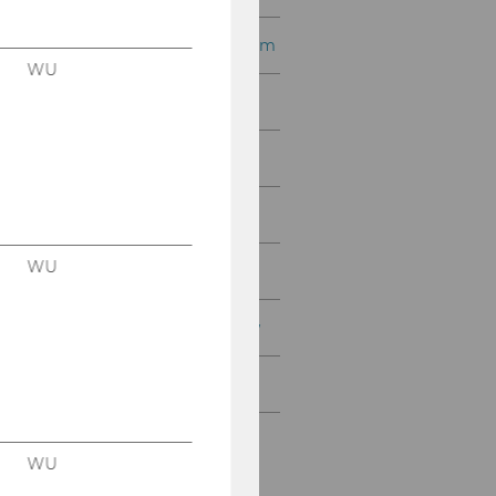
BFG-Verwaltungspraktikum
WU
Bachelorarbeiten
Masterarbeiten
Dissertationen
WU
Studienzertifikat
LLM International Tax Law
PhD/DIBT
WU