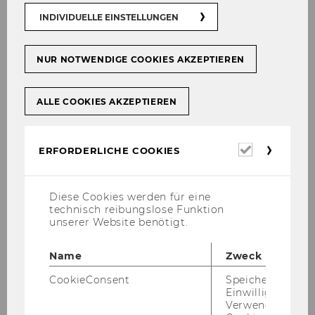
Neu­erschei­nun­gen:
INDIVIDUELLE EINSTELLUNGEN
NUR NOTWENDIGE COOKIES AKZEPTIEREN
BÜ­CHER
ALLE COOKIES AKZEPTIEREN
AR­TI­KEL IN FACH­ZEIT­SCHRIF­TEN
Erforderl
ERFORDERLICHE COOKIES
Konferenzen, Seminare,
Cookies
Vorträge und Events
Diese Cookies werden für eine
technisch reibungslose Funktion
unserer Website benötigt.
03.-04.09.2026
Kooperationsveranstaltung zwischen
Name
Zweck
der IFA Schweiz und der IFA Österreich
CookieConsent
Speichert Ihre
14.-18.09.2026 Advanced Transfer Pricing
Einwilligung zur
Course (Specific Topics)
Verwendung vo