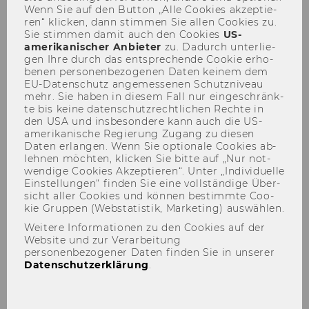
Wenn Sie auf den But­ton „Alle Coo­kies ak­zep­tie­
ren“ kli­cken, dann stim­men Sie allen Coo­kies zu.
Sie stim­men damit auch den Coo­kies
US-​
amerikanischer An­bie­ter
zu. Da­durch un­ter­lie­
gen Ihre durch das ent­spre­chen­de Coo­kie er­ho­
be­nen per­so­nen­be­zo­ge­nen Daten kei­nem dem
EU-​Datenschutz an­ge­mes­se­nen Schutz­ni­veau
mehr. Sie haben in die­sem Fall nur ein­ge­schränk­
Institut für Österreichisches
te bis keine da­ten­schutz­recht­li­chen Rech­te in
und Internationales
den USA und ins­be­son­de­re kann auch die US-​
amerikanische Re­gie­rung Zu­gang zu die­sen
Steuerrecht
Daten er­lan­gen. Wenn Sie op­tio­na­le Coo­kies ab­
leh­nen möch­ten, kli­cken Sie bitte auf „Nur not­
wen­di­ge Coo­kies Ak­zep­tie­ren“. Unter „In­di­vi­du­el­le
Ein­stel­lun­gen“ fin­den Sie eine voll­stän­di­ge Über­
sicht aller Coo­kies und kön­nen be­stimm­te Coo­
kie Grup­pen (Web­sta­tis­tik, Mar­ke­ting) aus­wäh­len.
Weitere Informationen zu den Cookies auf der
Website und zur Verarbeitung
personenbezogener Daten finden Sie in unserer
Datenschutzerklärung
.