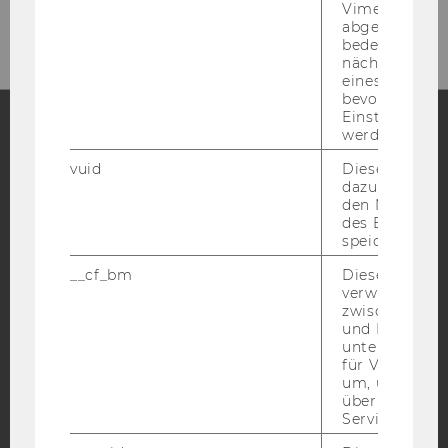
den Newsletter anzumelden!
Vimeo-Video
abgespielt wi
bedeutet, das
nächsten Ans
eines Vimeo-V
bevorzugten
Einstellungen
werden.
Facebook
Instagram
Blog
vuid
Dieser Cookie
dazu eingeset
den Nutzungs
des Benutzers
YouTube
Newsletter
Bluesky
speichern.
__cf_bm
Dieses Cookie
verwendet, u
zwischen Men
und Bots zu
unterscheiden.
IMPRESSUM
für Vimeo no
um, um gülti
BARRIEREFREIHEITSERKLÄRUNG WEBSEITE
über die Nutz
Service zu s
DATENSCHUTZERKLÄRUNG