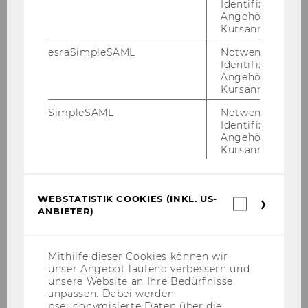
Identifizierung 
Angehörige/r für
Kursanmeldung.
esraSimpleSAML
Notwendig zur
Identifizierung 
Angehörige/r für
Kursanmeldung.
SimpleSAML
Notwendig zur
Identifizierung 
Angehörige/r für
Kursanmeldung.
WEBSTATISTIK COOKIES (INKL. US-
Webstatis
ANBIETER)
Cookies
(inkl.
US-
Anbieter)
Mithilfe dieser Cookies können wir
unser Angebot laufend verbessern und
unsere Website an Ihre Bedürfnisse
anpassen. Dabei werden
pseudonymisierte Daten über die