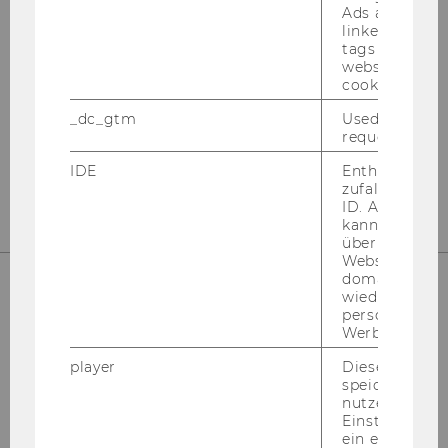
Ads accounts 
linked, the co
tags on the G
website read 
Instagram
LinkedIn
cookie.
_dc_gtm
Used to throt
request rate.
IDE
Enthält eine
zufallsgenerie
ID. Anhand di
kann Google 
über verschie
Websites
domainübergr
wiedererkenn
personalisiert
Werbung auss
player
Dieses Cooki
speichert
nutzerspezifi
Einstellungen
Bitte klicken Sie hier um sich für
ein eingebett