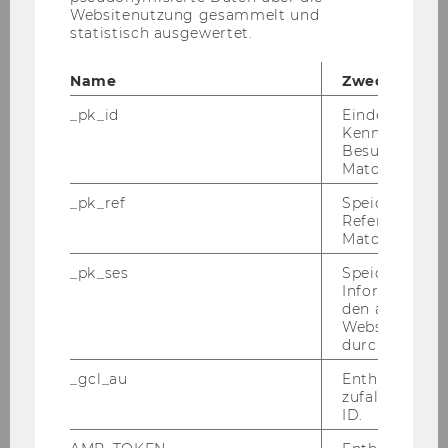
Websitenutzung gesammelt und
statistisch ausgewertet.
Name
Zweck
_pk_id
Eindeutige
Kennzeichnun
Besuchers du
ÖFFNUNGSZEITEN
Matomo.
_pk_ref
Speicherung 
Referrers dur
Mo, Di, Mi, Fr
: 08:00 - 16:00
Matomo.
Do
: 08:00 - 18:00
_pk_ses
Speicherung 
Informatione
Das In­sti­tut für Ös­ter­rei­chi­sches und In­ter­na­
den aktuellen
Webseitenbe
tio­na­les Steu­er­recht ist zu den oben an­ge­führ­
durch Matom
ten Öff­nungs­zei­ten ver­füg­bar.
_gcl_au
Enthält eine
zufallsgenerie
ID.
KON­TAKT