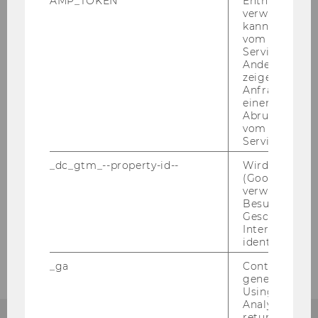
AMP_TOKEN
Enthält ein To
verwendet we
kann, um eine
vom AMP-Clie
Service abzur
Andere mögli
New­let­ter abon­nie­ren:
zeigen Opt-ou
Anfrage im G
einen Fehler 
Abrufen einer
AN­MEL­DUNG
vom AMP Clie
Service an.
_dc_gtm_--property-id--
Wird von Dou
(Google Tag 
Unsere Social Media Kanäle
verwendet, u
Besucher nach
Instagram
LinkedIn
Geschlecht o
Interessen zu
identifizieren.
_ga
Contains a r
generated use
Using this ID
Analytics can
returning use