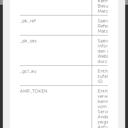
Kennzeichnun
Besuchers du
Matomo.
_pk_ref
Speicherung 
Facebook
Instagram
Blog
Referrers dur
Matomo.
_pk_ses
Speicherung 
Informatione
YouTube
Newsletter
Bluesky
den aktuellen
Webseitenbe
durch Matom
_gcl_au
Enthält eine
zufallsgenerie
ID.
IMPRESSUM
AMP_TOKEN
Enthält ein To
BARRIEREFREIHEITSERKLÄRUNG WEBSEITE
verwendet we
DATENSCHUTZERKLÄRUNG
kann, um eine
vom AMP-Clie
DATENSCHUTZERKLÄRUNG SOCIAL MEDIA
Service abzur
Andere mögli
DATENSCHUTZERKLÄRUNG
zeigen Opt-ou
STUDIENBEWERBER*INNEN UND STUDIERENDE
Anfrage im G