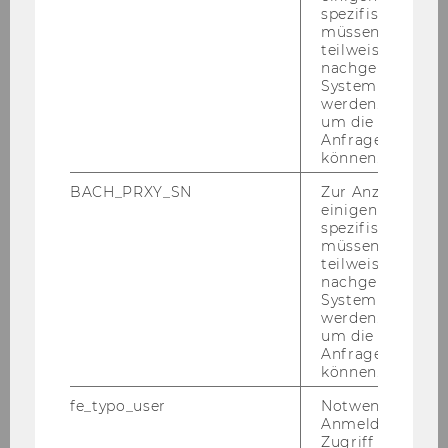
recht
spezifischen Inh
müssen Informa
Trans­fer Pri­cing Work­shops
teilweise von
nachgelagerten
Fire Side Chats
System abgefra
werden. Notwen
um die Antwort 
Anfrage zuordne
können.
BACH_PRXY_SN
Zur Anzeige von
Forschung
einigen WU-
spezifischen Inh
müssen Informa
teilweise von
Forschungsprojekte
nachgelagerten
System abgefra
werden. Notwen
Forschungsseminare
um die Antwort 
Anfrage zuordne
können.
Publikationen
fe_typo_user
Notwendig für d
Anmeldung und
Steuerzentrum
Zugriff auf gesc