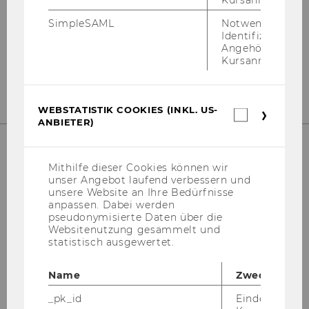
Kursanmeldung.
Instagram
LinkedIn
SimpleSAML
Notwendig zur
Identifizierung 
Angehörige/r für
Kursanmeldung.
WEBSTATISTIK COOKIES (INKL. US-
Webstatis
ANBIETER)
Cookies
(inkl.
US-
Anbieter)
Mithilfe dieser Cookies können wir
unser Angebot laufend verbessern und
unsere Website an Ihre Bedürfnisse
anpassen. Dabei werden
pseudonymisierte Daten über die
Websitenutzung gesammelt und
statistisch ausgewertet.
Bitte klicken Sie hier um sich für
den Newsletter anzumelden!
Name
Zweck
_pk_id
Eindeutige