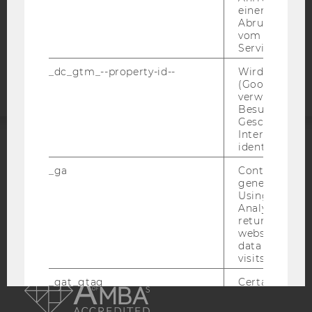
COOKIE EINSTELLUNGEN
einen Fehler 
Abrufen einer
vom AMP Clie
Barrierefreiheitserklärung
Service an.
Webseite
_dc_gtm_--property-id--
Wird von Dou
(Google Tag 
verwendet, u
Besucher nach
Geschlecht o
Interessen zu
identifizieren.
ACCREDITED BY:
_ga
Contains a r
generated use
EQUIS
AACSB
Using this ID
Analytics can
returning use
website and 
data from pre
visits.
AMBA
_gat_gtag
Certain data i
sent to Googl
Analytics a 