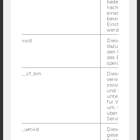
bedeutet, das
nächsten Ans
Facebook
Instagram
Blog
eines Vimeo-V
bevorzugten
Einstellungen
werden.
YouTube
Newsletter
Bluesky
vuid
Dieser Cookie
dazu eingeset
den Nutzungs
des Benutzers
speichern.
IMPRESSUM
__cf_bm
Dieses Cookie
verwendet, u
BARRIEREFREIHEITSERKLÄRUNG WEBSEITE
zwischen Men
und Bots zu
DATENSCHUTZERKLÄRUNG
unterscheiden.
DATENSCHUTZERKLÄRUNG SOCIAL MEDIA
für Vimeo no
um, um gülti
DATENSCHUTZERKLÄRUNG
über die Nutz
STUDIENBEWERBER*INNEN UND STUDIERENDE
Service zu s
COOKIE EINSTELLUNGEN
_uetvid
Dieses Cookie
gesetzt, um d