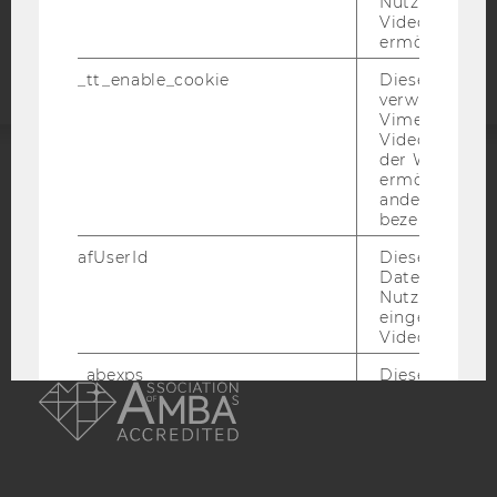
Nutzung des 
Barrierefreiheitserklärung
Videoplayers 
Webseite
ermöglichen
_tt_enable_cookie
Dieses Cookie
verwendet, u
Vimeo-
Videoeinbett
der WU-Websi
ermöglichen 
ACCREDITED BY:
andere nicht 
bezeichnete 
EQUIS
AACSB
afUserId
Dieses Cooki
Daten von
Nutzer*innen,
eingebettete
Videos intera
AMBA
_abexps
Dieses Cooki
speichert get
Einstellungen
Nutzer*in, zB.
voreingestell
Sprache, Regi
Benutzernam