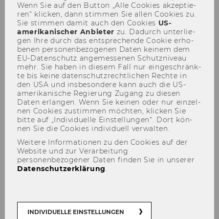
Wenn Sie auf den But­ton „Alle Coo­kies ak­zep­tie­
ren“ kli­cken, dann stim­men Sie allen Coo­kies zu.
Sie stim­men damit auch den Coo­kies
US-​
amerikanischer An­bie­ter
zu. Da­durch un­ter­lie­
gen Ihre durch das ent­spre­chen­de Coo­kie er­ho­
be­nen per­so­nen­be­zo­ge­nen Daten kei­nem dem
EU-​Datenschutz an­ge­mes­se­nen Schutz­ni­veau
mehr. Sie haben in die­sem Fall nur ein­ge­schränk­
Viennese Symposium on
te bis keine da­ten­schutz­recht­li­chen Rech­te in
International Tax Law
den USA und ins­be­son­de­re kann auch die US-​
amerikanische Re­gie­rung Zu­gang zu die­sen
Daten er­lan­gen. Wenn Sie kei­nen oder nur ein­zel­
nen Coo­kies zu­stim­men möch­ten, kli­cken Sie
bitte auf „In­di­vi­du­el­le Ein­stel­lun­gen“. Dort kön­
nen Sie die Coo­kies in­di­vi­du­ell ver­wal­ten.
Weitere Informationen zu den Cookies auf der
Der Inhalt dieser Seite ist aktuell nur auf
Website und zur Verarbeitung
personenbezogener Daten finden Sie in unserer
Englisch verfügbar.
Datenschutzerklärung
.
INDIVIDUELLE EINSTELLUNGEN