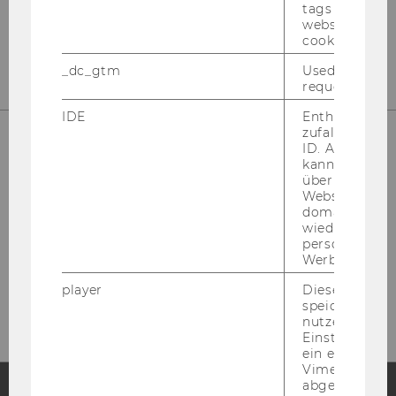
tags on the G
website read 
cookie.
_dc_gtm
Used to throt
request rate.
IDE
Enthält eine
zufallsgenerie
ID. Anhand di
kann Google 
über verschie
Websites
domainübergr
wiedererkenn
personalisiert
Werbung auss
Please click here to subscribe to
our newsletter!
player
Dieses Cooki
speichert
nutzerspezifi
Einstellungen
ein eingebett
Vimeo-Video
abgespielt wi