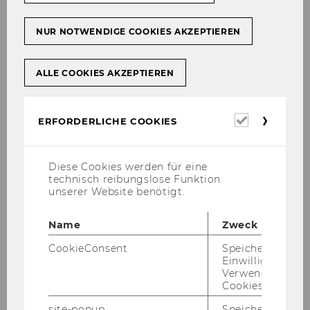
NUR NOTWENDIGE COOKIES AKZEPTIEREN
ALLE COOKIES AKZEPTIEREN
Erforderl
ERFORDERLICHE COOKIES
Cookies
Diese Cookies werden für eine
technisch reibungslose Funktion
unserer Website benötigt.
As from 1994 on, our Institute has organized a
Symposium on the topic of international tax
Name
Zweck
law each year. The scientific results are
CookieConsent
Speichert Ihre
published in a book series.
Einwilligung zur
Verwendung vo
Cookies.
"Wealth and Wealth Transfers under Tax
site-popup
Speichert ob ein