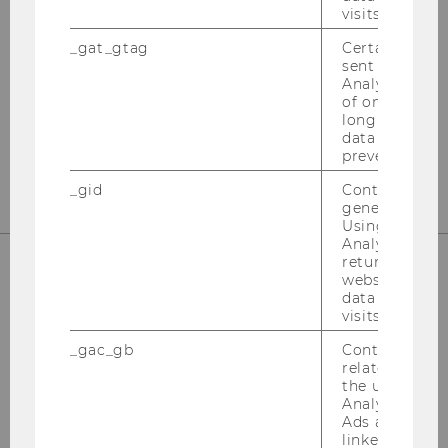
International Tax Law
visits.
Departmentbuilding D3, 2nd Floor
_gat_gtag
Certain data i
sent to Googl
Welthandelsplatz 1
Analytics a 
1020
Vienna
of once per m
long as it is s
Tel:
+43-1-31336-4890
data transfers
E-Mail:
officetaxlaw@wu.ac.at
prevented.
_gid
Contains a r
generated use
Using this ID
Analytics can
returning use
website and 
data from pre
UNSERE SOCIAL MEDIA KANÄLE
visits.
_gac_gb
Contains cam
related infor
the user. If G
Instagram
LinkedIn
Analytics and
Ads accounts 
linked, the co