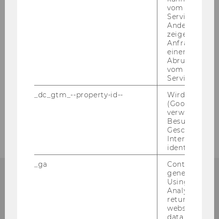
vom AMP-Clie
Service abzur
Andere mögli
zeigen Opt-ou
Anfrage im G
einen Fehler 
Abrufen einer
vom AMP Clie
Service an.
_dc_gtm_--property-id--
Wird von Dou
(Google Tag 
verwendet, u
Besucher nach
Geschlecht o
Interessen zu
identifizieren.
_ga
Contains a r
generated use
Using this ID
Analytics can
returning use
Institute for Austrian and
website and 
data from pre