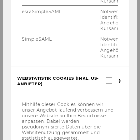
Kursanmeldung.
Internationale Konferenzen
esraSimpleSAML
Notwendig zur
Identifizierung 
Angehörige/r für
Kursanmeldung.
Scientific Conferences in Rust
SimpleSAML
Notwendig zur
Identifizierung 
Recent and Pending Cases at the Court of
Angehörige/r für
Justice of the European Union on Direct
Kursanmeldung.
Taxation
Court of Justice of the European Union:
WEBSTATISTIK COOKIES (INKL. US-
Webstatis
Recent VAT Case Law
ANBIETER)
Cookies
(inkl.
Tax Treaty Case Law around the Globe
US-
Anbieter)
Mithilfe dieser Cookies können wir
unser Angebot laufend verbessern und
Viennese Symposium on International Tax Law
unsere Website an Ihre Bedürfnisse
anpassen. Dabei werden
pseudonymisierte Daten über die
Tax Policy Conferences
Websitenutzung gesammelt und
statistisch ausgewertet.