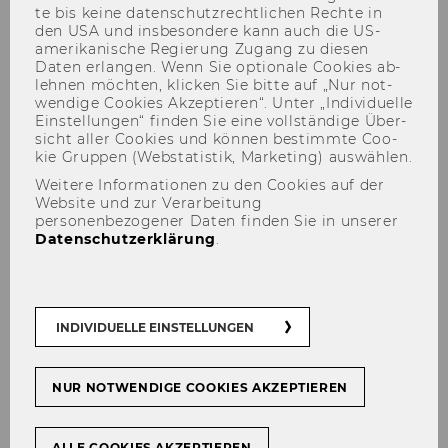
te bis keine da­ten­schutz­recht­li­chen Rech­te in
den USA und ins­be­son­de­re kann auch die US-​
amerikanische Re­gie­rung Zu­gang zu die­sen
Daten er­lan­gen. Wenn Sie op­tio­na­le Coo­kies ab­
leh­nen möch­ten, kli­cken Sie bitte auf „Nur not­
wen­di­ge Coo­kies Ak­zep­tie­ren“. Unter „In­di­vi­du­el­le
Ein­stel­lun­gen“ fin­den Sie eine voll­stän­di­ge Über­
sicht aller Coo­kies und kön­nen be­stimm­te Coo­
WU Tax Law Technology
kie Grup­pen (Web­sta­tis­tik, Mar­ke­ting) aus­wäh­len.
Symposium
Weitere Informationen zu den Cookies auf der
Website und zur Verarbeitung
personenbezogener Daten finden Sie in unserer
Datenschutzerklärung
.
Der Inhalt dieser Seite ist aktuell nur auf
INDIVIDUELLE EINSTELLUNGEN
Englisch verfügbar.
NUR NOTWENDIGE COOKIES AKZEPTIEREN
Past Events
ALLE COOKIES AKZEPTIEREN