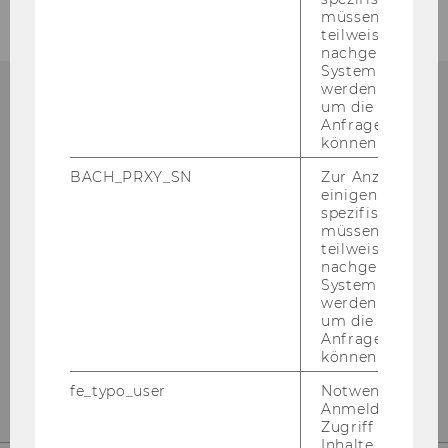
müssen Informa
teilweise von
nachgelagerten
System abgefra
werden. Notwen
um die Antwort 
Anfrage zuordne
In­sti­tu­te for Aus­tri­an and In­ter­na­tio­nal Tax
können.
Law,
WU Vi­en­na Uni­ver­si­ty of Eco­no­mics and
BACH_PRXY_SN
Zur Anzeige von
einigen WU-
Busi­ness
spezifischen Inh
müssen Informa
Welt­han­dels­platz 1, Buil­ding D3.2
teilweise von
1020 Vi­en­na, Aus­tria
nachgelagerten
System abgefra
E
taxlaw­tech­no­lo­gy­cen­ter@wu.ac.at
werden. Notwen
um die Antwort 
T +43-(0)1-​31336-5447
Anfrage zuordne
können.
wu.ac.at/taxlaw/in­sti­tu­te/wutltc
fe_typo_user
Notwendig für d
Anmeldung und
Zugriff auf gesc
Inhalte oder zur