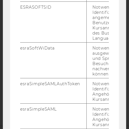
ESRASOFTSID
Notwendig zur
Identifizierung 
angemeldeten
Benutzers im
Kursanmeldung
IMPRESSUM
des Business
Language Center
BARRIEREFREIHEITSERKLÄRUNG WEBSEITE
DATENSCHUTZERKLÄRUNG
esraSoftWiData
Notwendig um
ausgewählte Sp
DATENSCHUTZERKLÄRUNG SOCIAL MEDIA
und Sprachkurse
Besuchers
DATENSCHUTZERKLÄRUNG
nachverfolgen z
STUDIENBEWERBER*INNEN UND STUDIERENDE
können.
COOKIE EINSTELLUNGEN
esraSimpleSAMLAuthToken
Notwendig zur
Identifizierung 
Barrierefreiheitserklärung
Angehörige/r für
Kursanmeldung.
Webseite
esraSimpleSAML
Notwendig zur
Identifizierung 
Angehörige/r für
Kursanmeldung.