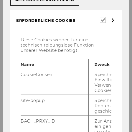
Erforderl
ERFORDERLICHE COOKIES
Cookies
WU Tax Law Technology Center
Diese Cookies werden für eine
technisch reibungslose Funktion
unserer Website benötigt.
Research and Analysis
Name
Zweck
Debate
CookieConsent
Speichert Ihre
Einwilligung zur
Verwendung vo
Cookies.
WU Tax Law Technology Symposium
site-popup
Speichert ob ein
WU Tax Law Technology Conference
Popup ausgefüll
geschlossen wur
BACH_PRXY_ID
Zur Anzeige von
Teaching
einigen WU-
spezifischen Inh