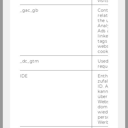
visits.
Advanced Transfer Pricing Course (General
Topics) - 29.05.-02.06.2017
_gac_gb
Contains cam
related infor
Wolfgang Gassner Gedächtnisvorlesung -
the user. If G
24.04.2017
Analytics and
Ads accounts 
linked, the co
Tax Treaty Case Law Around the Globe
tags on the G
conference - Vienna, 27-29 April 2017
website read 
cookie.
KWT Informationsabend "Wohin entwickelt
_dc_gtm
Used to throt
sich das Internationale Steuerrecht?" -
request rate.
27.03.2017
IDE
Enthält eine
Symposion "Transparenz und
zufallsgenerie
Informationsaustausch – Der gläserne
ID. Anhand di
kann Google 
Steuerpflichtige" - 02.03.2017
über verschie
Websites
Global Transfer Pricing Conference 2017 -
domainübergr
22.-24.02.2017
wiedererkenn
personalisiert
Werbung auss
Doctorate Seminar on European Tax Law -