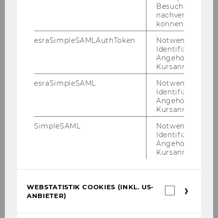
Besuchers
nachverfolgen z
können.
esraSimpleSAMLAuthToken
Notwendig zur
Identifizierung 
Angehörige/r für
Kursanmeldung.
esraSimpleSAML
Notwendig zur
Identifizierung 
Angehörige/r für
Kursanmeldung.
SimpleSAML
Notwendig zur
Identifizierung 
Angehörige/r für
Kursanmeldung.
WEBSTATISTIK COOKIES (INKL. US-
Webstatis
ANBIETER)
Cookies
(inkl.
US-