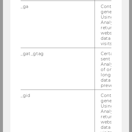
_ga
Contains a r
Symposion "Verwaltung und
generated use
Verwaltungs-/Finanzgerichtsbarkeit“ -
Using this ID
10.-11.11.2017
Analytics can
returning use
website and 
Advanced Transfer Pricing Course (Specific
data from pre
Topics) - 18.-22.09.2017
visits.
CEE Vienna International Tax Law Summer
_gat_gtag
Certain data i
School - 10.-14.07.2017
sent to Googl
Analytics a 
of once per m
Advanced Transfer Pricing Course
long as it is s
(Benchmarking) - 03.-06.07.2017
data transfers
prevented.
Implementing Key BEPS Actions: Where do
_gid
Contains a r
we stand? - Rust, 29.6 - 1.7.2017
generated use
Using this ID
Symposion zum Internationalen
Analytics can
Steuerrecht "Multilateral Instrument” -
returning use
26.06.2017
website and 
data from pre