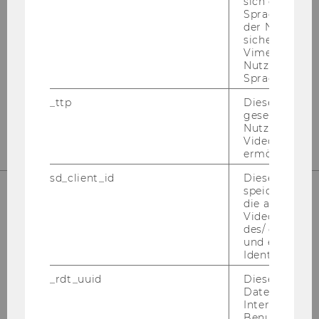
sich die
Spracheinstel
der Nutzer*in
sichergestellt
Instagram
LinkedIn
Vimeo in der
Nutzer ausge
Sprache ersch
_ttp
Dieser Cookie
gesetzt, um d
Nutzung des 
Videoplayers 
ermöglichen
sd_client_id
Dieses Cooki
speichert Dat
die aktuellen
Videoeinstell
des/ der Benu
und einen per
Identifikatio
_rdt_uuid
Dieses Cooki
Daten über di
Please click here to subscribe to
Interaktionen
our newsletter!
Benutzer*inne