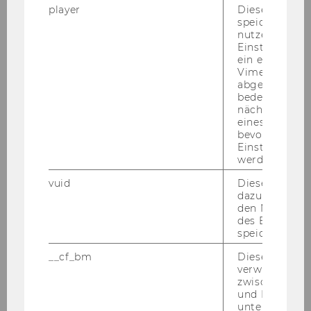
17.-20.02.2017
player
Dieses Cooki
speichert
Semester Closing - 26.01.2017
nutzerspezifi
Einstellungen
ein eingebett
7. Wiener Symposion zum
Vimeo-Video
Unternehmenssteuerrecht - 18.01.2017
abgespielt wi
bedeutet, das
Court of Justice of the European Union:
nächsten Ans
Recent VAT Case Law - 11-13.01.2017
eines Vimeo-V
bevorzugten
Einstellungen
werden.
2016
vuid
Dieser Cookie
dazu eingeset
2015
den Nutzungs
des Benutzers
speichern.
2014
__cf_bm
Dieses Cookie
verwendet, u
2013
zwischen Men
und Bots zu
2012
unterscheiden.