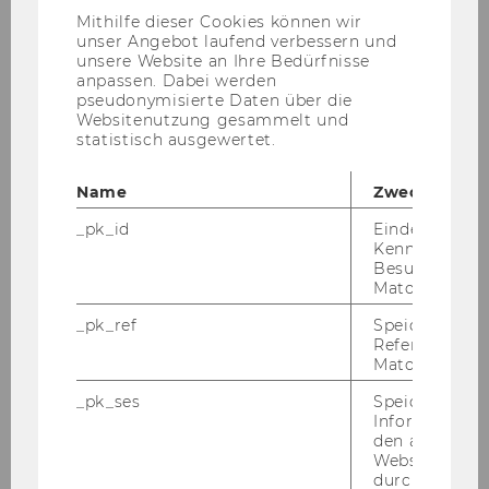
Anbieter)
Mithilfe dieser Cookies können wir
unser Angebot laufend verbessern und
unsere Website an Ihre Bedürfnisse
anpassen. Dabei werden
pseudonymisierte Daten über die
Websitenutzung gesammelt und
statistisch ausgewertet.
Galerie
Name
Zweck
_pk_id
Eindeutige
Kennzeichnun
2026
Besuchers du
Matomo.
2025
_pk_ref
Speicherung 
Referrers dur
Matomo.
2024
_pk_ses
Speicherung 
Informatione
2023
den aktuellen
Webseitenbe
2022
durch Matom