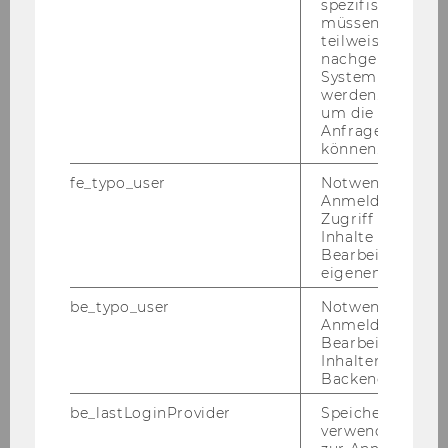
spezifischen Inh
müssen Informa
teilweise von
nachgelagerten
System abgefra
werden. Notwen
um die Antwort 
Anfrage zuordne
können.
fe_typo_user
Notwendig für d
Anmeldung und
Zugriff auf gesc
Inhalte oder zur
Bearbeitung des
eigenen Profils.
be_typo_user
Notwendig für d
Anmeldung und
Bearbeitung von
Inhalten im TYP
Backend.
be_lastLoginProvider
Speichert die zul
verwendete Met