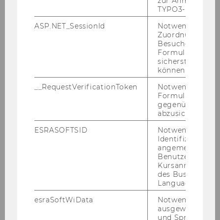
zur Anmeldung f
TYPO3-Backend.
ASP.NET_SessionId
Notwendig, um 
Zuordnung von
Besucher zu
Formulareingab
sicherstellen zu
können.
__RequestVerificationToken
Notwendig, um 
Formulareingab
gegenüber Angri
abzusichern.
ESRASOFTSID
Notwendig zur
Identifizierung 
angemeldeten
Benutzers im
Kursanmeldung
des Business
Language Center
esraSoftWiData
Notwendig um
ausgewählte Sp
und Sprachkurse