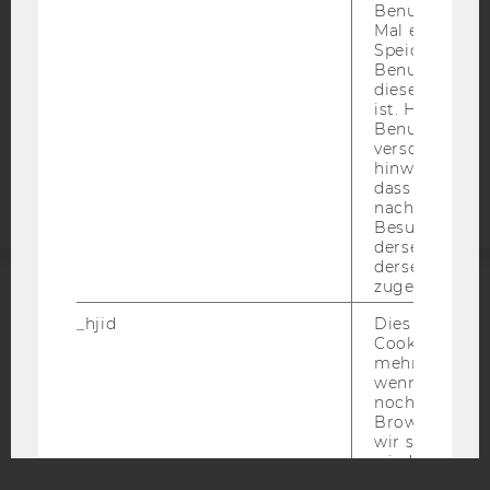
Benutzer zum
DATENSCHUTZERKLÄRUNG
Mal eine Seite
STUDIENBEWERBER*INNEN UND STUDIERENDE
Speichert die 
Benutzer-ID, d
COOKIE EINSTELLUNGEN
diese Seite e
ist. Hotjar ver
Benutzer nich
Barrierefreiheitserklärung
verschiedene
Webseite
hinweg.Stellt 
dass Daten v
nachfolgende
Besuchen auf
derselben We
derselben Ben
zugeordnet w
ACCREDITED BY:
_hjid
Dies ist ein al
Cookie, das wi
EQUIS
AACSB
mehr setzen, 
wenn ein Benu
noch in sein
Browser hat,
wir seinen We
wiederverwen
AMBA
zu