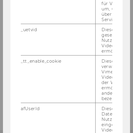
für Vimeo no
um, um gülti
2011
über die Nutz
Service zu s
2010
_uetvid
Dieses Cookie
gesetzt, um d
Nutzung des 
2009
Videoplayers 
ermöglichen
2008
_tt_enable_cookie
Dieses Cookie
verwendet, u
Vimeo-
2007
Videoeinbett
der WU-Websi
ermöglichen 
2006
andere nicht 
bezeichnete 
2005
afUserId
Dieses Cooki
Daten von
Nutzer*innen,
eingebettete
Videos intera