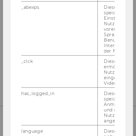
_abexps
Dieses Cooki
speichert get
Einstellungen
Nutzer*in, zB.
Institute for Austrian and
voreingestell
International Tax Law
Sprache, Regi
Benutzernam
Interaktionsd
Departmentbuilding D3, 2nd Floor
der Nutzer*in
Welthandelsplatz 1
_clck
Dieses Cooki
1020
Vienna
ermöglicht di
Nutzung des
Tel:
+43-1-31336-4890
eingebettete
E-Mail:
officetaxlaw@wu.ac.at
Video Players
has_logged_in
Dieses Cooki
speichert
Anmeldeinfo
und ob sich de
Nutzer*in jem
angemeldet h
UNSERE SOCIAL MEDIA KANÄLE
language
Dieses Cooki