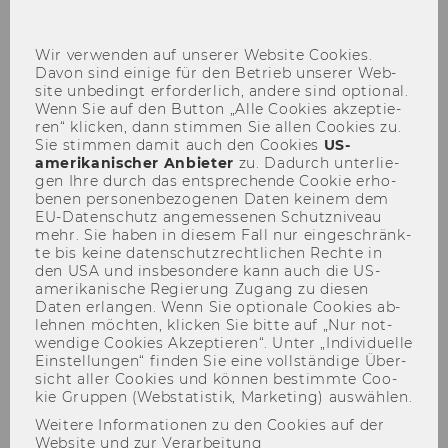
sch
Wir ver­wen­den auf un­se­rer Web­site Coo­kies.
Davon sind ei­ni­ge für den Be­trieb un­se­rer Web­
site un­be­dingt er­for­der­lich, an­de­re sind op­tio­nal.
Wenn Sie auf den But­ton „Alle Coo­kies ak­zep­tie­
ren“ kli­cken, dann stim­men Sie allen Coo­kies zu.
Symposion zum
Sie stim­men damit auch den Coo­kies
US-​
amerikanischer An­bie­ter
zu. Da­durch un­ter­lie­
Internationalen Steuerrecht
gen Ihre durch das ent­spre­chen­de Coo­kie er­ho­
be­nen per­so­nen­be­zo­ge­nen Daten kei­nem dem
"Multilateral Instrument” -
EU-​Datenschutz an­ge­mes­se­nen Schutz­ni­veau
26.06.2017
mehr. Sie haben in die­sem Fall nur ein­ge­schränk­
te bis keine da­ten­schutz­recht­li­chen Rech­te in
den USA und ins­be­son­de­re kann auch die US-​
amerikanische Re­gie­rung Zu­gang zu die­sen
Daten er­lan­gen. Wenn Sie op­tio­na­le Coo­kies ab­
leh­nen möch­ten, kli­cken Sie bitte auf „Nur not­
wen­di­ge Coo­kies Ak­zep­tie­ren“. Unter „In­di­vi­du­el­le
Ein­stel­lun­gen“ fin­den Sie eine voll­stän­di­ge Über­
Der Inhalt dieser Seite ist aktuell nur auf
sicht aller Coo­kies und kön­nen be­stimm­te Coo­
Englisch verfügbar.
kie Grup­pen (Web­sta­tis­tik, Mar­ke­ting) aus­wäh­len.
Weitere Informationen zu den Cookies auf der
Website und zur Verarbeitung