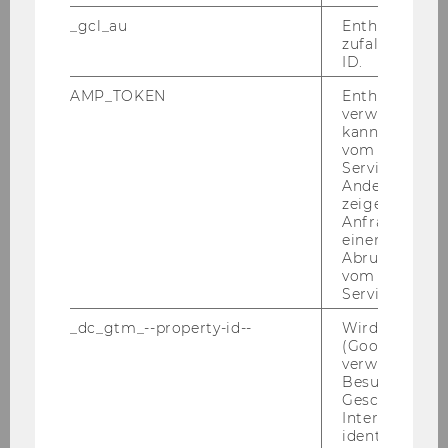
_gcl_au
Enthält eine
2021
zufallsgenerie
ID.
2020
AMP_TOKEN
Enthält ein To
verwendet we
kann, um eine
2019
vom AMP-Clie
Service abzur
Andere mögli
2018
zeigen Opt-ou
Anfrage im G
einen Fehler 
2017
Abrufen einer
vom AMP Clie
Service an.
Recent and Pending Cases at the CJEU on
_dc_gtm_--property-id--
Wird von Dou
Direct Taxation, 16-18th November 2017
(Google Tag 
verwendet, u
KWT Informationsabend "Aktuelles zum
Besucher nach
Unternehmenssteuerrecht: Digital
Geschlecht o
Economy – Neues von Google, Amazon &
Interessen zu
Co.“ - 13.11.2017
identifizieren.