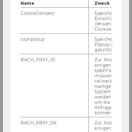
Name
Zweck
CookieConsent
Speichert Ihre
Einwilligung zur
Verwendung vo
Cookies.
site-popup
Speichert ob ein
Popup ausgefüll
geschlossen wur
BACH_PRXY_ID
Zur Anzeige von
einigen WU-
spezifischen Inh
müssen Informa
teilweise von
nachgelagerten
System abgefra
werden. Notwen
um die Antwort 
Anfrage zuordne
können.
BACH_PRXY_SN
Zur Anzeige von
einigen WU-