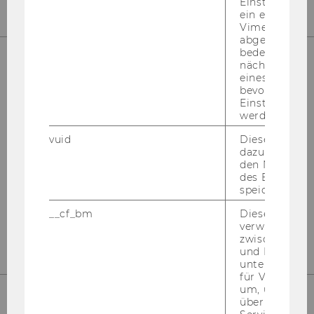
Einstellungen
ein eingebett
Vimeo-Video
abgespielt wi
bedeutet, das
nächsten Ans
eines Vimeo-V
UNSERE SOCIAL MEDIA KANÄLE
bevorzugten
Einstellungen
werden.
vuid
Dieser Cookie
dazu eingeset
Instagram
LinkedIn
den Nutzungs
des Benutzers
speichern.
__cf_bm
Dieses Cookie
verwendet, u
zwischen Men
und Bots zu
unterscheiden.
für Vimeo no
um, um gülti
über die Nutz