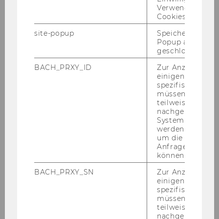
Verwendung vo
Cookies.
site-popup
Speichert ob ein
Popup ausgefüll
geschlossen wur
BACH_PRXY_ID
Zur Anzeige von
einigen WU-
spezifischen Inh
müssen Informa
teilweise von
nachgelagerten
System abgefra
werden. Notwen
um die Antwort 
Anfrage zuordne
können.
BACH_PRXY_SN
Zur Anzeige von
einigen WU-
spezifischen Inh
müssen Informa
teilweise von
nachgelagerten