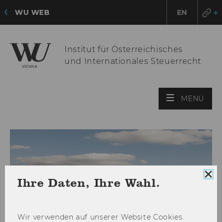
WU WEB
EN
Institut für Österreichisches
und Internationales Steuerrecht
HAU
MENÜ
ÖFF
Coo
Ihre Daten, Ihre Wahl.
Con
sch
Wir ver­wen­den auf un­se­rer Web­site Coo­kies.