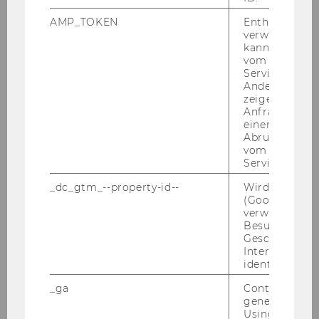
AMP_TOKEN
Enthält ein To
Global Transfer Pricing Conference 2017 -
verwendet we
22.-24.02.2017
kann, um eine
vom AMP-Clie
Service abzur
Doctorate Seminar on European Tax Law -
Andere mögli
17.-20.02.2017
zeigen Opt-ou
Anfrage im G
Semester Closing - 26.01.2017
einen Fehler 
Abrufen einer
vom AMP Clie
7. Wiener Symposion zum
Service an.
Unternehmenssteuerrecht - 18.01.2017
_dc_gtm_--property-id--
Wird von Dou
Court of Justice of the European Union:
(Google Tag 
Recent VAT Case Law - 11-13.01.2017
verwendet, u
Besucher nach
Geschlecht o
Interessen zu
2016
identifizieren.
_ga
Contains a r
2015
generated use
Using this ID