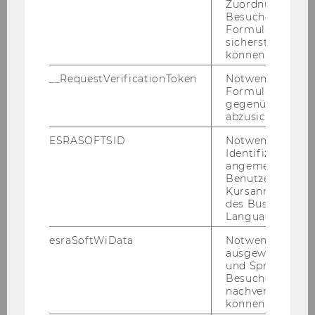
Zuordnung von
2024
Besucher zu
Formulareingab
sicherstellen zu
2023
können.
__RequestVerificationToken
Notwendig, um 
2022
Formulareingab
gegenüber Angri
2021
abzusichern.
ESRASOFTSID
Notwendig zur
2020
Identifizierung 
angemeldeten
Benutzers im
2019
Kursanmeldung
des Business
Language Center
2018
esraSoftWiData
Notwendig um
ausgewählte Sp
2017
und Sprachkurse
Besuchers
nachverfolgen z
Recent and Pending Cases at the CJEU on
können.