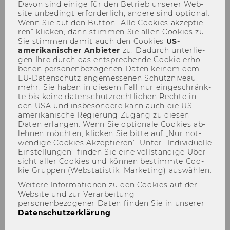
Davon sind ei­ni­ge für den Be­trieb un­se­rer Web­
site un­be­dingt er­for­der­lich, an­de­re sind op­tio­nal.
Wenn Sie auf den But­ton „Alle Coo­kies ak­zep­tie­
ren“ kli­cken, dann stim­men Sie allen Coo­kies zu.
Sie stim­men damit auch den Coo­kies
US-​
amerikanischer An­bie­ter
zu. Da­durch un­ter­lie­
gen Ihre durch das ent­spre­chen­de Coo­kie er­ho­
be­nen per­so­nen­be­zo­ge­nen Daten kei­nem dem
Semester Closing - 26.01.2017
EU-​Datenschutz an­ge­mes­se­nen Schutz­ni­veau
mehr. Sie haben in die­sem Fall nur ein­ge­schränk­
te bis keine da­ten­schutz­recht­li­chen Rech­te in
den USA und ins­be­son­de­re kann auch die US-​
amerikanische Re­gie­rung Zu­gang zu die­sen
Daten er­lan­gen. Wenn Sie op­tio­na­le Coo­kies ab­
leh­nen möch­ten, kli­cken Sie bitte auf „Nur not­
wen­di­ge Coo­kies Ak­zep­tie­ren“. Unter „In­di­vi­du­el­le
Ein­stel­lun­gen“ fin­den Sie eine voll­stän­di­ge Über­
sicht aller Coo­kies und kön­nen be­stimm­te Coo­
kie Grup­pen (Web­sta­tis­tik, Mar­ke­ting) aus­wäh­len.
Weitere Informationen zu den Cookies auf der
Website und zur Verarbeitung
personenbezogener Daten finden Sie in unserer
Datenschutzerklärung
.