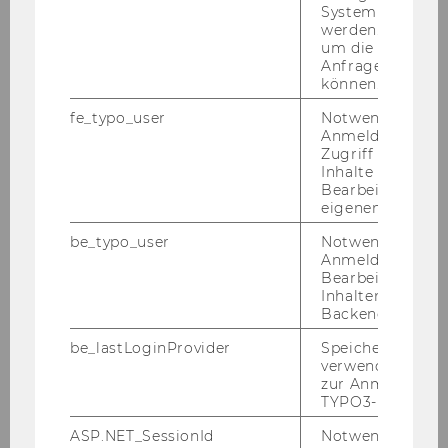
System abgefra
werden. Notwen
um die Antwort 
Anfrage zuordne
können.
fe_typo_user
Notwendig für d
Anmeldung und
Zugriff auf gesc
Inhalte oder zur
Bearbeitung des
eigenen Profils.
be_typo_user
Notwendig für d
Anmeldung und
Bearbeitung von
Galerie
Inhalten im TYP
Backend.
be_lastLoginProvider
Speichert die zul
2026
verwendete Met
zur Anmeldung f
TYPO3-Backend.
2025
ASP.NET_SessionId
Notwendig, um 