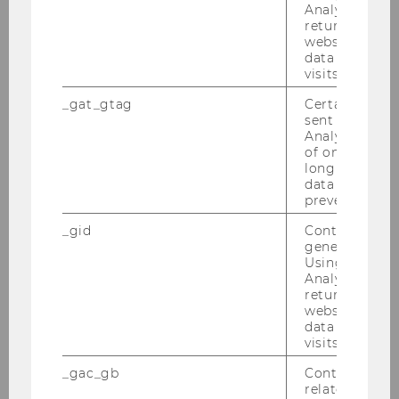
Analytics can
2014
returning use
website and 
2013
data from pre
visits.
2012
_gat_gtag
Certain data i
sent to Googl
Analytics a 
2011
of once per m
long as it is s
data transfers
2010
prevented.
_gid
Contains a r
2009
generated use
Using this ID
Analytics can
2008
returning use
website and 
data from pre
2007
visits.
_gac_gb
Contains cam
2006
related infor