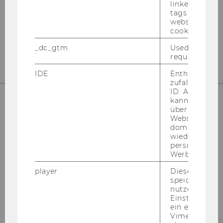
Welthandelsplatz 1
linked, the co
tags on the G
1020
Wien
website read 
Tel:
+43-1-31336-4890
cookie.
E-Mail:
officetaxlaw@wu.ac.at
_dc_gtm
Used to throt
request rate.
IDE
Enthält eine
zufallsgenerie
ID. Anhand di
kann Google 
über verschie
UNSERE SOCIAL MEDIA KANÄLE
Websites
domainübergr
wiedererkenn
personalisiert
Werbung auss
Instagram
LinkedIn
player
Dieses Cooki
speichert
nutzerspezifi
Einstellungen
ein eingebett
Vimeo-Video