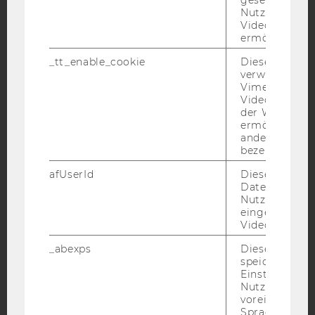
Nutzung des 
Videoplayers 
YouTube
Newsletter
Bluesky
ermöglichen
_tt_enable_cookie
Dieses Cookie
verwendet, u
Vimeo-
Videoeinbett
der WU-Websi
IMPRESSUM
ermöglichen 
andere nicht 
BARRIEREFREIHEITSERKLÄRUNG WEBSEITE
bezeichnete 
DATENSCHUTZERKLÄRUNG
afUserId
Dieses Cooki
DATENSCHUTZERKLÄRUNG SOCIAL MEDIA
Daten von
Nutzer*innen,
DATENSCHUTZERKLÄRUNG
eingebettete
STUDIENBEWERBER*INNEN UND STUDIERENDE
Videos intera
COOKIE EINSTELLUNGEN
_abexps
Dieses Cooki
speichert get
Barrierefreiheitserklärung
Einstellungen
Nutzer*in, zB.
Webseite
voreingestell
Sprache, Regi