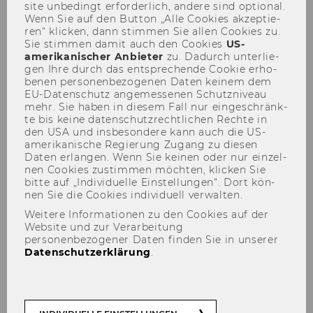
site un­be­dingt er­for­der­lich, an­de­re sind op­tio­nal.
Wenn Sie auf den But­ton „Alle Coo­kies ak­zep­tie­
ren“ kli­cken, dann stim­men Sie allen Coo­kies zu.
Sie stim­men damit auch den Coo­kies
US-​
amerikanischer An­bie­ter
zu. Da­durch un­ter­lie­
gen Ihre durch das ent­spre­chen­de Coo­kie er­ho­
be­nen per­so­nen­be­zo­ge­nen Daten kei­nem dem
EU-​Datenschutz an­ge­mes­se­nen Schutz­ni­veau
Was wurde aus ...
mehr. Sie haben in die­sem Fall nur ein­ge­schränk­
te bis keine da­ten­schutz­recht­li­chen Rech­te in
den USA und ins­be­son­de­re kann auch die US-​
amerikanische Re­gie­rung Zu­gang zu die­sen
Daten er­lan­gen. Wenn Sie kei­nen oder nur ein­zel­
nen Coo­kies zu­stim­men möch­ten, kli­cken Sie
Hans-​Jörgen Ai­gner
bitte auf „In­di­vi­du­el­le Ein­stel­lun­gen“. Dort kön­
nen Sie die Coo­kies in­di­vi­du­ell ver­wal­ten.
Weitere Informationen zu den Cookies auf der
Website und zur Verarbeitung
personenbezogener Daten finden Sie in unserer
Datenschutzerklärung
.
Bern­hard Ca­ne­te