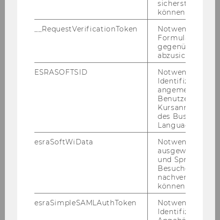
sicherstellen zu
können.
__RequestVerificationToken
Notwendig, um 
Formulareingab
Se­bas­ti­an Pfeif­fer
gegenüber Angri
abzusichern.
ESRASOFTSID
Notwendig zur
Identifizierung 
Lisa Pu­cher
angemeldeten
Benutzers im
Kursanmeldung
des Business
Language Center
Ro­land Rief
esraSoftWiData
Notwendig um
ausgewählte Sp
und Sprachkurse
Besuchers
nachverfolgen z
können.
Mi­cha­el Schil­cher
esraSimpleSAMLAuthToken
Notwendig zur
Identifizierung 