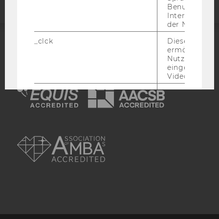
Benutzernam
Interaktionsd
der Nutzer*in
_clck
Dieses Cooki
ermöglicht di
ACCREDITED BY:
Nutzung des
eingebettete
EQUIS
AACSB
Video Players
has_logged_in
Dieses Cooki
speichert
Anmeldeinfo
und ob sich de
AMBA
Nutzer*in jem
angemeldet h
language
Dieses Cooki
sich die
Spracheinstel
der Nutzer*in
sichergestellt
Vimeo in der
Nutzer ausge
Sprache ersch