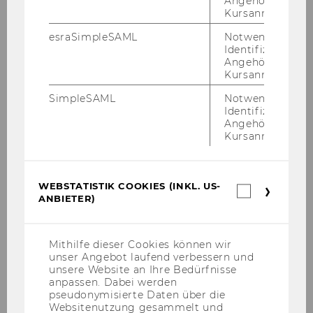
Angehörige/r für
Kursanmeldung.
Chris­toph Schla­ger
esraSimpleSAML
Notwendig zur
Identifizierung 
Angehörige/r für
Kursanmeldung.
Mar­kus Ste­fa­ner
SimpleSAML
Notwendig zur
Identifizierung 
Angehörige/r für
Kursanmeldung.
Mi­cha­el Tum­pel
WEBSTATISTIK COOKIES (INKL. US-
Webstatis
ANBIETER)
Cookies
(inkl.
US-
Pa­trick We­nin­ger
Anbieter)
Mithilfe dieser Cookies können wir
unser Angebot laufend verbessern und
unsere Website an Ihre Bedürfnisse
anpassen. Dabei werden
pseudonymisierte Daten über die
Chris­ti­an Wim­pis­sin­ger
Websitenutzung gesammelt und