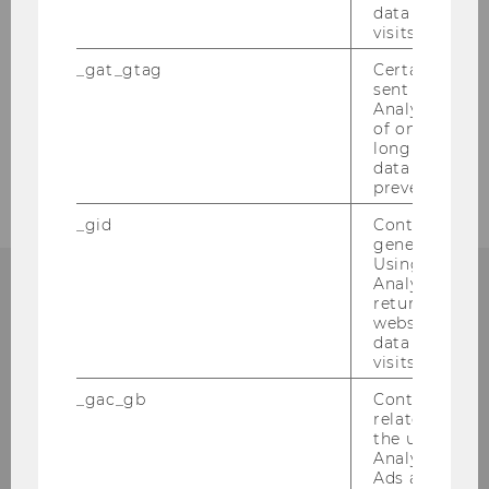
data from pre
visits.
Testimonials
_gat_gtag
Certain data i
Was wurde aus ...
sent to Googl
Analytics a 
of once per m
long as it is s
Institutsgeschichte
data transfers
prevented.
_gid
Contains a r
generated use
Using this ID
Analytics can
returning use
website and 
data from pre
Institut für
visits.
Österreichisches und
_gac_gb
Contains cam
Internationales Steuerrecht
related infor
the user. If G
Analytics and
Departmentgebäude D3, 2. Stock
Ads accounts 