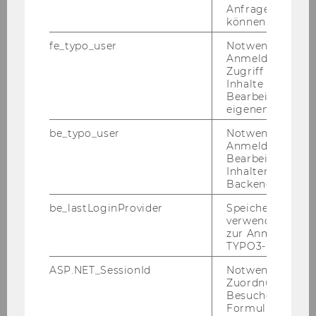
Anfrage zuordne
Mar­tin Jann
können.
fe_typo_user
Notwendig für d
Anmeldung und
Zugriff auf gesc
Inhalte oder zur
Ina Ker­schner
Bearbeitung des
eigenen Profils.
be_typo_user
Notwendig für d
Anmeldung und
Bearbeitung von
Chris­toph March­gra­ber
Inhalten im TYP
Backend.
be_lastLoginProvider
Speichert die zul
verwendete Met
Li Na
zur Anmeldung f
TYPO3-Backend.
ASP.NET_SessionId
Notwendig, um 
Zuordnung von
Besucher zu
Eva Naux
Formulareingab