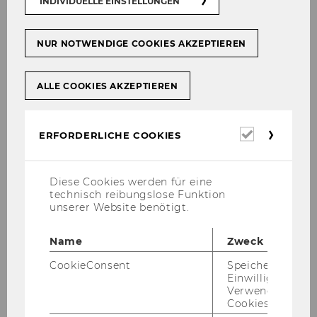
INDIVIDUELLE EINSTELLUNGEN
Sa­bi­ne Schmidjell-​Dommes
NUR NOTWENDIGE COOKIES AKZEPTIEREN
Ve­ro­ni­ka Dau­rer
ALLE COOKIES AKZEPTIEREN
Erforderl
ERFORDERLICHE COOKIES
Cookies
Kas­per Dzi­urdź
Diese Cookies werden für eine
technisch reibungslose Funktion
unserer Website benötigt.
Tho­mas Ecker
Name
Zweck
CookieConsent
Speichert Ihre
Einwilligung zur
Verwendung vo
Phil­ip Göth
Cookies.