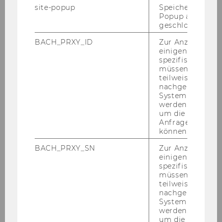
site-popup
Speichert ob ein
Popup ausgefüll
geschlossen wur
Bern­hard Gröhs
BACH_PRXY_ID
Zur Anzeige von
einigen WU-
spezifischen Inh
müssen Informa
teilweise von
Peter Haunold
nachgelagerten
System abgefra
werden. Notwen
um die Antwort 
Anfrage zuordne
können.
Ju­dith Herdin-​Winter
BACH_PRXY_SN
Zur Anzeige von
einigen WU-
spezifischen Inh
müssen Informa
teilweise von
Dimitar Hris­tov
nachgelagerten
System abgefra
werden. Notwen
um die Antwort 