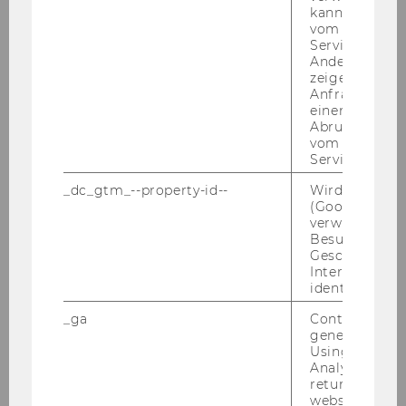
kann, um eine
Tax Practice Advisory Council
vom AMP-Clie
Service abzur
WU Global Tax Policy Center
Andere mögli
zeigen Opt-ou
Anfrage im G
WU Transfer Pricing Center
einen Fehler 
Abrufen einer
vom AMP Clie
WU Tax Law Technology Center
Service an.
_dc_gtm_--property-id--
Wird von Dou
In the Media
(Google Tag 
verwendet, u
Besucher nach
Tax Law WU
Geschlecht o
Interessen zu
identifizieren.
Tätigkeitsberichte
_ga
Contains a r
generated use
Karriere
Using this ID
Analytics can
returning use
Eindrücke
website and 