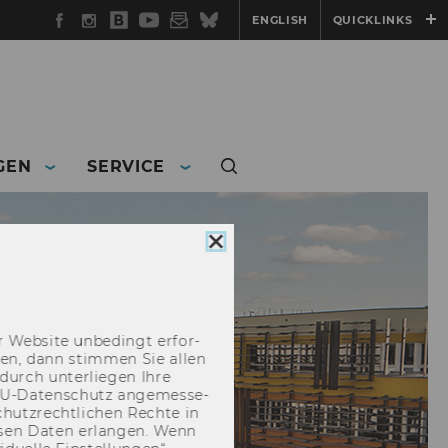
Facebook
Instagram
WU
YouTube
Newsletter
Bluesky
ENGLISH
QUICKLINKS
Blog
GEN
SERVICE
Cookie
Consent
schließen
 Web­site un­be­dingt er­for­
­cken, dann stim­men Sie allen
durch un­ter­lie­gen Ihre
EU-​Datenschutz an­ge­mes­se­
hutz­recht­li­chen Rech­te in
­sen Daten er­lan­gen. Wenn