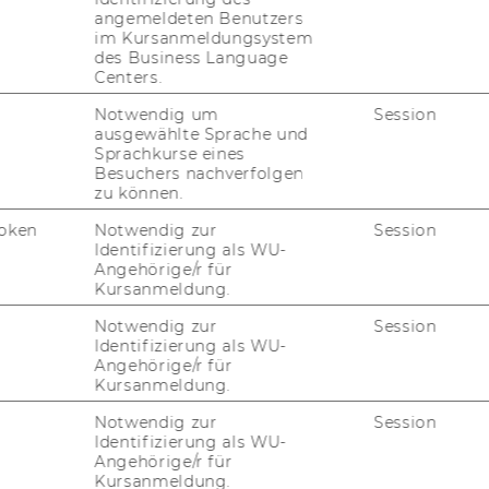
angemeldeten Benutzers
im Kursanmeldungsystem
des Business Language
Centers.
Notwendig um
Session
ausgewählte Sprache und
Sprachkurse eines
Besuchers nachverfolgen
zu können.
oken
Notwendig zur
Session
Identifizierung als WU-
Angehörige/r für
Kursanmeldung.
Notwendig zur
Session
Identifizierung als WU-
Angehörige/r für
Kursanmeldung.
Notwendig zur
Session
Identifizierung als WU-
Angehörige/r für
Kursanmeldung.