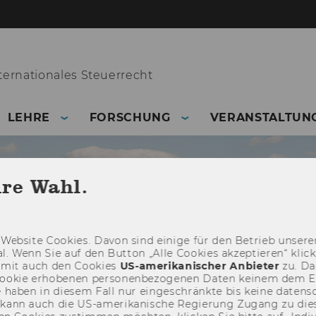
ernationales Steuerrecht
LEHRE
FORSCHUNG
VERANSTALTUN
hre Wahl.
Web­site Coo­kies. Davon sind ei­ni­ge für den Be­trieb un­se­rer
­nal. Wenn Sie auf den But­ton „Alle Coo­kies ak­zep­tie­ren“ kli
damit auch den Coo­kies
US-​amerikanischer An­bie­ter
zu. Da­
oo­kie er­ho­be­nen per­so­nen­be­zo­ge­nen Daten kei­nem dem 
haben in die­sem Fall nur ein­ge­schränk­te bis keine da­ten­sc
e kann auch die US-​amerikanische Re­gie­rung Zu­gang zu die