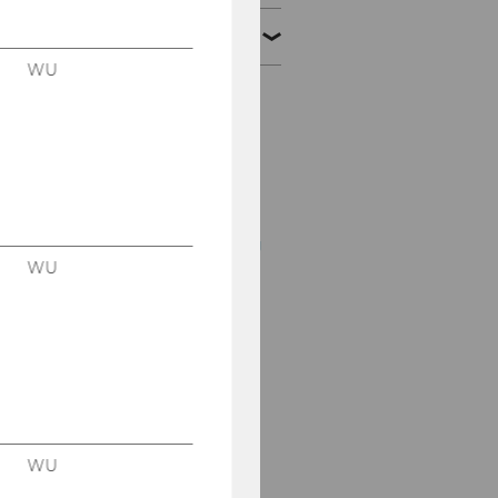
2023
WU
KSW
Informationsabend
Univ.-Prof. Dr. Dr. h.c.
Michael Lang -
18.12.2023
Symposium „Verjährung
im Öffentlichen Recht
WU
und im Steuerrecht“ -
11.-12.12.2023
Konferenz "Recent and
Pending Cases at the
CJEU on Direct
Taxation" -
04.-06.12.2023
WU