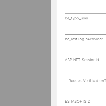
be_typo_user
be_lastLoginProvider
ASP.NET_SessionId
__RequestVerification
ESRASOFTSID