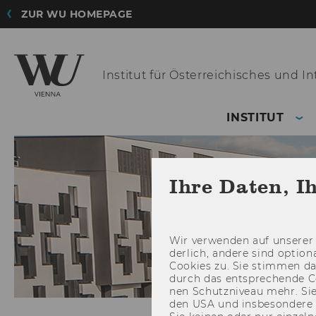
ZUR WU HOMEPAGE
Institut für Österreichisches
und Int
INSTITUT
Ihre Daten, I
Wir ver­wen­den auf un­se­rer 
der­lich, an­de­re sind op­tio
Coo­kies zu. Sie stim­men 
durch das ent­spre­chen­de C
nen Schutz­ni­veau mehr. Sie 
den USA und ins­be­son­de­r