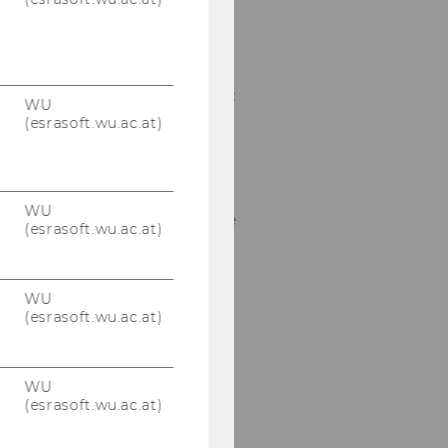
Policy" - 29.06–
01.07.2023
30. Wiener Symposium
zum Internationalen Tax
WU
Law "Anti-Abuse Rules
(esrasoft.wu.ac.at)
and Tax Treaties" -
12.06.2023
Symposium zur
WU
Umsatzsteuer - „Energie
(esrasoft.wu.ac.at)
in der Umsatzsteuer –
Unterschiede und
Gemeinsamkeiten der
WU
„alten“ und „neuen“
(esrasoft.wu.ac.at)
Energie“ - 16.05.2023
KSW
Informationsabend
WU
Univ. Prof. Dr. Karoline
(esrasoft.wu.ac.at)
Spies - 15.05.2023