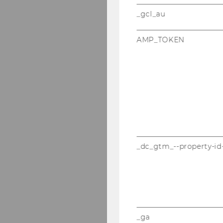
_gcl_au
AMP_TOKEN
_dc_gtm_--property-id
_ga