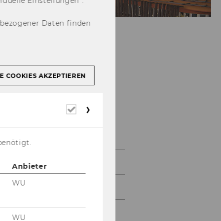
u­el­le Ein­stel­lun­gen“.
nbezogener Daten finden
E COOKIES AKZEPTIEREN
Erforderliche
Cookies
Galerie
benötigt.
2026
Anbieter
WU
2025
2024
WU