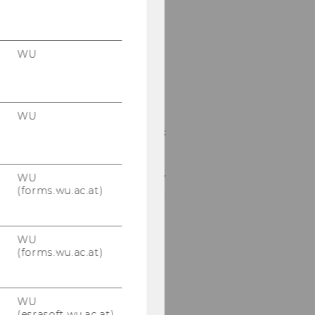
Gastvortrag Prof. Dr.
Eivind Furuseth -
04.12.2023
WU
2023 Transfer Pricing
Symposium - 19-
20.10.2023
WU
Advanced Transfer
Pricing Course (Specific
Topics) - 18-22.09.2023
WU Tax Law Technology
WU
(forms.wu.ac.at)
Symposium - 18.09.2023
Advanced Transfer
Pricing Course
WU
(Benchmarking) -
(forms.wu.ac.at)
03.-08.07.2023
Conference "Crypto
WU
assets: Tax Law and
(esrasoft.wu.ac.at)