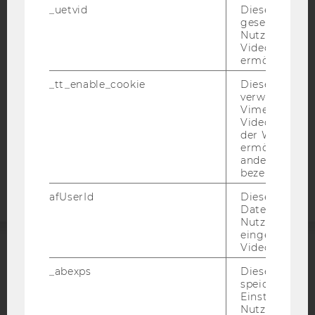
_uetvid
Dieses Cookie
BARRIEREFREIHEITSERKLÄRUNG WEBSEITE
gesetzt, um d
DATENSCHUTZERKLÄRUNG
Nutzung des 
Videoplayers 
DATENSCHUTZERKLÄRUNG SOCIAL MEDIA
ermöglichen
DATENSCHUTZERKLÄRUNG
_tt_enable_cookie
Dieses Cookie
STUDIENBEWERBER*INNEN UND STUDIERENDE
verwendet, u
Vimeo-
COOKIE EINSTELLUNGEN
Videoeinbett
der WU-Websi
Barrierefreiheitserklärung
ermöglichen 
andere nicht 
Webseite
bezeichnete 
afUserId
Dieses Cooki
Daten von
Nutzer*innen,
eingebettete
Videos intera
ACCREDITED BY:
_abexps
Dieses Cooki
speichert get
EQUIS
AACSB
Einstellungen
Nutzer*in, zB.