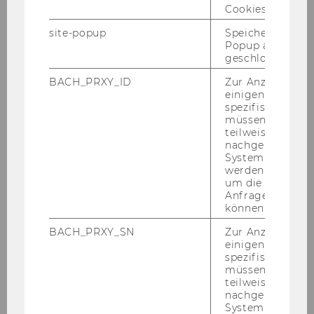
Cookies.
site-popup
Speichert ob ein
Popup ausgefüll
Galerie
geschlossen wur
BACH_PRXY_ID
Zur Anzeige von
einigen WU-
2026
spezifischen Inh
müssen Informa
teilweise von
2025
nachgelagerten
System abgefra
2024
werden. Notwen
um die Antwort 
Anfrage zuordne
2023
können.
BACH_PRXY_SN
Zur Anzeige von
einigen WU-
KSW Informationsabend Univ.-Prof. Dr. Dr.
spezifischen Inh
h.c. Michael Lang - 18.12.2023
müssen Informa
teilweise von
Symposium „Verjährung im Öffentlichen
nachgelagerten
System abgefra
Recht und im Steuerrecht“ - 11.-12.12.2023