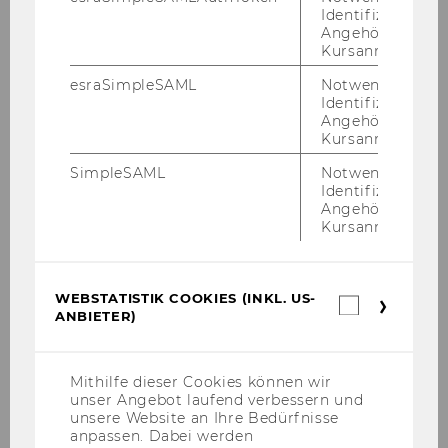
- 26-28.04.2023
Identifizierung 
Angehörige/r für
Kursanmeldung.
Wolfgang Gassner Gedächtsnisvorlesung
und Wissenschaftspreis - 20.04.2023
esraSimpleSAML
Notwendig zur
Identifizierung 
1st WU Global Tax Seminar - 19.04.2023
Angehörige/r für
Kursanmeldung.
KSW Informationsabend Prof. Dr. Daniel W.
SimpleSAML
Notwendig zur
Blum - 13.03.2023
Identifizierung 
Angehörige/r für
2023 WU Transfer Pricing Conference, 15-
Kursanmeldung.
17.02.2023
WU Tax Law Technology Conference - 06-
WEBSTATISTIK COOKIES (INKL. US-
Webstatis
07.02.2023
ANBIETER)
Cookies
(inkl.
Court of Justice of the European Union:
US-
Recent VAT Case Law - 18-20.01.2023
Anbieter)
Mithilfe dieser Cookies können wir
unser Angebot laufend verbessern und
unsere Website an Ihre Bedürfnisse
2022
anpassen. Dabei werden