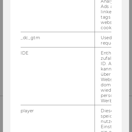
Analytics and
Ads accounts 
linked, the co
UNSERE SOCIAL MEDIA KANÄLE
tags on the G
website read 
cookie.
_dc_gtm
Used to throt
request rate.
Instagram
LinkedIn
IDE
Enthält eine
zufallsgenerie
ID. Anhand di
kann Google 
über verschie
Websites
domainübergr
wiedererkenn
personalisiert
Werbung auss
player
Dieses Cooki
speichert
nutzerspezifi
Einstellungen
ein eingebett