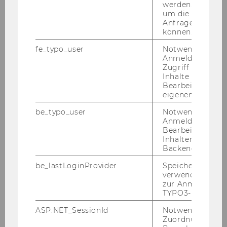
werden. Notwen
um die Antwort 
Konferenz "Recent and Pending Cases at
Anfrage zuordne
the CJEU on Direct Taxation" -
können.
04.-06.12.2023
fe_typo_user
Notwendig für d
Anmeldung und
Gastvortrag Prof. Dr. Eivind Furuseth -
Zugriff auf gesc
04.12.2023
Inhalte oder zur
Bearbeitung des
2023 Transfer Pricing Symposium - 19-
eigenen Profils.
20.10.2023
be_typo_user
Notwendig für d
Anmeldung und
Advanced Transfer Pricing Course (Specific
Bearbeitung von
Topics) - 18-22.09.2023
Inhalten im TYP
Backend.
WU Tax Law Technology Symposium -
be_lastLoginProvider
Speichert die zul
18.09.2023
verwendete Met
zur Anmeldung f
Advanced Transfer Pricing Course
TYPO3-Backend.
(Benchmarking) - 03.-08.07.2023
ASP.NET_SessionId
Notwendig, um 
Zuordnung von
Conference "Crypto assets: Tax Law and