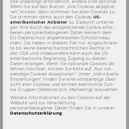
site un­be­dingt er­for­der­lich, an­de­re sind op­tio­nal.
Wenn Sie auf den But­ton „Alle Coo­kies ak­zep­tie­
ren“ kli­cken, dann stim­men Sie allen Coo­kies zu.
Sie stim­men damit auch den Coo­kies
US-​
amerikanischer An­bie­ter
zu. Da­durch un­ter­lie­
gen Ihre durch das ent­spre­chen­de Coo­kie er­ho­
be­nen per­so­nen­be­zo­ge­nen Daten kei­nem dem
EU-​Datenschutz an­ge­mes­se­nen Schutz­ni­veau
Symposium „Verjährung im
mehr. Sie haben in die­sem Fall nur ein­ge­schränk­
te bis keine da­ten­schutz­recht­li­chen Rech­te in
Öffentlichen Recht und im
den USA und ins­be­son­de­re kann auch die US-​
Steuerrecht“ - 11.-12.12.2023
amerikanische Re­gie­rung Zu­gang zu die­sen
Daten er­lan­gen. Wenn Sie op­tio­na­le Coo­kies ab­
leh­nen möch­ten, kli­cken Sie bitte auf „Nur not­
wen­di­ge Coo­kies Ak­zep­tie­ren“. Unter „In­di­vi­du­el­le
Ein­stel­lun­gen“ fin­den Sie eine voll­stän­di­ge Über­
sicht aller Coo­kies und kön­nen be­stimm­te Coo­
kie Grup­pen (Web­sta­tis­tik, Mar­ke­ting) aus­wäh­len.
Weitere Informationen zu den Cookies auf der
Website und zur Verarbeitung
personenbezogener Daten finden Sie in unserer
Datenschutzerklärung
.