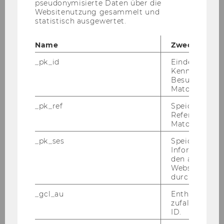
pseudonymisierte Daten über die
Websitenutzung gesammelt und
2021
statistisch ausgewertet.
2020
Name
Zweck
_pk_id
Eindeutige
2019
Kennzeichnun
Besuchers du
Matomo.
2018
_pk_ref
Speicherung 
Referrers dur
2017
Matomo.
_pk_ses
Speicherung 
2016
Informatione
den aktuellen
Webseitenbe
2015
durch Matom
_gcl_au
Enthält eine
2014
zufallsgenerie
ID.
2013