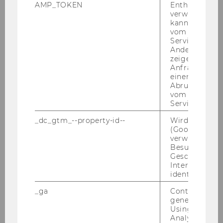
AMP_TOKEN
Enthält ein To
verwendet we
kann, um eine
2012
vom AMP-Clie
Service abzur
Andere mögli
2011
zeigen Opt-ou
Anfrage im G
2010
einen Fehler 
Abrufen einer
vom AMP Clie
2009
Service an.
_dc_gtm_--property-id--
Wird von Dou
2008
(Google Tag 
verwendet, u
Besucher nach
2007
Geschlecht o
Interessen zu
identifizieren.
2006
_ga
Contains a r
generated use
2005
Using this ID
Analytics can