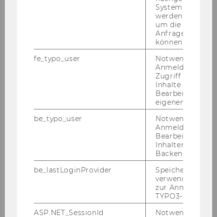
2018
System abgefra
werden. Notwen
um die Antwort 
2017
Anfrage zuordne
können.
2016
fe_typo_user
Notwendig für d
Anmeldung und
2015
Zugriff auf gesc
Inhalte oder zur
Bearbeitung des
2014
eigenen Profils.
be_typo_user
Notwendig für d
2013
Anmeldung und
Bearbeitung von
Inhalten im TYP
2012
Backend.
be_lastLoginProvider
Speichert die zul
2011
verwendete Met
zur Anmeldung f
TYPO3-Backend.
2010
ASP.NET_SessionId
Notwendig, um 