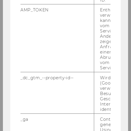
ID.
Symposion zum Internationalen
Steuerrecht, 19. Juni 2006
AMP_TOKEN
Enthält ein To
verwendet we
2. Gedächtnisvorlesung zum Andenken an
kann, um eine
Prof. Wolfgang Gassner, Mai 2006
vom AMP-Clie
Service abzur
Andere mögli
Institutsabordnung bei Tagung in London
zeigen Opt-ou
Mai 2006
Anfrage im G
einen Fehler 
Prof. Lyal Gastvorlesung Mai 2006
Abrufen einer
vom AMP Clie
Service an.
Amerikanischer Abend mit Prof. Ruth
Mason
_dc_gtm_--property-id--
Wird von Dou
(Google Tag 
Prof. Pistone in Lodz
verwendet, u
Besucher nach
Geschlecht o
Defensio der Dissertation von Katharina
Interessen zu
Haslinger
identifizieren.
_ga
Contains a r
Eucotax-Wintercourse Tilburg 2006
generated use
Using this ID