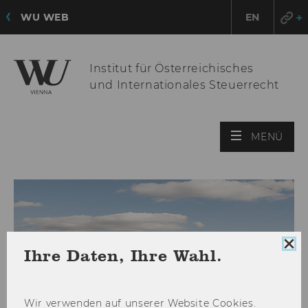
WU WEB
EN
Institut für Österreichisches
und Internationales Steuerrecht
HAU
MENÜ
ÖFF
Coo
Ihre Daten, Ihre Wahl.
Con
sch
Wir ver­wen­den auf un­se­rer Web­site Coo­kies.