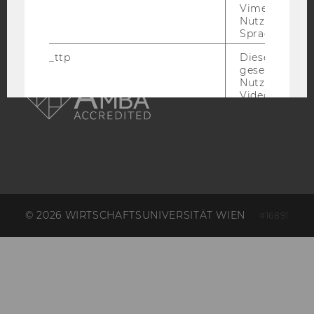
Vimeo in der
Nutzer ausge
Sprache ersch
_ttp
Dieser Cookie
AMBA
gesetzt, um d
Nutzung des 
Videoplayers 
ermöglichen
sd_client_id
Dieses Cooki
speichert Dat
die aktuellen
Videoeinstell
des/ der Benu
und einen per
Identifikatio
© 2026 WIRTSCHAFTSUNIVERSITÄT WIEN
#16891
_rdt_uuid
Dieses Cooki
Daten über di
Interaktionen
Benutzer*inne
Websites, auf
Vimeo-Video
eingebettet is