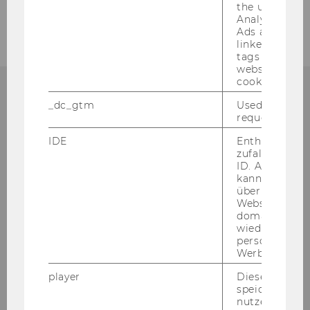
2005
the user. If G
Analytics and
Ads accounts 
linked, the co
tags on the G
website read 
cookie.
_dc_gtm
Used to throt
request rate.
Institute for Austrian and
IDE
Enthält eine
International Tax Law
zufallsgenerie
ID. Anhand di
kann Google 
Departmentbuilding D3, 2nd Floor
über verschie
Welthandelsplatz 1
Websites
domainübergr
1020
Vienna
wiedererkenn
Tel:
+43-1-31336-4890
personalisiert
Werbung auss
E-Mail:
officetaxlaw@wu.ac.at
player
Dieses Cooki
speichert
nutzerspezifi