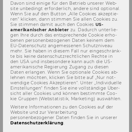
Davon sind ei­ni­ge für den Be­trieb un­se­rer Web­
site un­be­dingt er­for­der­lich, an­de­re sind op­tio­nal.
Wenn Sie auf den But­ton „Alle Coo­kies ak­zep­tie­
ren“ kli­cken, dann stim­men Sie allen Coo­kies zu.
Sie stim­men damit auch den Coo­kies
US-​
amerikanischer An­bie­ter
zu. Da­durch un­ter­lie­
gen Ihre durch das ent­spre­chen­de Coo­kie er­ho­
be­nen per­so­nen­be­zo­ge­nen Daten kei­nem dem
Vorlesung zum Europäischen
EU-​Datenschutz an­ge­mes­se­nen Schutz­ni­veau
Steuerrecht in
mehr. Sie haben in die­sem Fall nur ein­ge­schränk­
te bis keine da­ten­schutz­recht­li­chen Rech­te in
Lausanne/Schweiz am 10.
den USA und ins­be­son­de­re kann auch die US-​
amerikanische Re­gie­rung Zu­gang zu die­sen
Februar 2006
Daten er­lan­gen. Wenn Sie op­tio­na­le Coo­kies ab­
leh­nen möch­ten, kli­cken Sie bitte auf „Nur not­
wen­di­ge Coo­kies Ak­zep­tie­ren“. Unter „In­di­vi­du­el­le
Ein­stel­lun­gen“ fin­den Sie eine voll­stän­di­ge Über­
sicht aller Coo­kies und kön­nen be­stimm­te Coo­
kie Grup­pen (Web­sta­tis­tik, Mar­ke­ting) aus­wäh­len.
Weitere Informationen zu den Cookies auf der
Der Inhalt dieser Seite ist aktuell nur auf
Website und zur Verarbeitung
Englisch verfügbar.
personenbezogener Daten finden Sie in unserer
Datenschutzerklärung
.