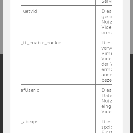
Service zu s
_uetvid
Dieses Cookie
gesetzt, um d
Please click here to subscribe to
Nutzung des 
Videoplayers 
our newsletter!
ermöglichen
_tt_enable_cookie
Dieses Cookie
verwendet, u
Vimeo-
Videoeinbett
der WU-Websi
ermöglichen 
andere nicht 
Facebook
Instagram
Blog
bezeichnete 
afUserId
Dieses Cooki
Daten von
YouTube
Newsletter
Bluesky
Nutzer*innen,
eingebettete
Videos intera
_abexps
Dieses Cooki
speichert get
Einstellungen