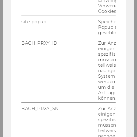
Einwilligung zur
Verwendung vo
Cookies.
2026
site-popup
Speichert ob ein
Popup ausgefüll
2025
geschlossen wur
BACH_PRXY_ID
Zur Anzeige von
2024
einigen WU-
spezifischen Inh
2023
müssen Informa
teilweise von
nachgelagerten
2022
System abgefra
werden. Notwen
um die Antwort 
2021
Anfrage zuordne
können.
2020
BACH_PRXY_SN
Zur Anzeige von
einigen WU-
spezifischen Inh
2019
müssen Informa
teilweise von
nachgelagerten