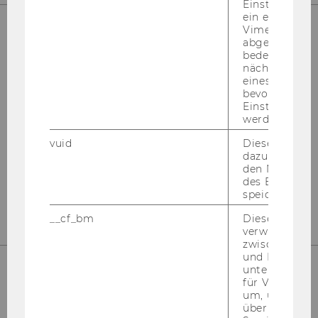
Einstellungen
ein eingebett
Vimeo-Video
abgespielt wi
UNSERE SOCIAL MEDIA KANÄLE
bedeutet, das
nächsten Ans
eines Vimeo-V
bevorzugten
Einstellungen
werden.
Instagram
LinkedIn
vuid
Dieser Cookie
dazu eingeset
den Nutzungs
des Benutzers
speichern.
__cf_bm
Dieses Cookie
verwendet, u
zwischen Men
und Bots zu
unterscheiden.
für Vimeo no
um, um gülti
über die Nutz