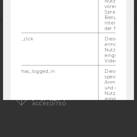
Nutzer*in, zB.
voreingestell
Sprache, Regi
Benutzernam
Interaktionsd
der Nutzer*in
ACCREDITED BY:
_clck
Dieses Cooki
ermöglicht di
EQUIS
AACSB
Nutzung des
eingebettete
Video Players
has_logged_in
Dieses Cooki
speichert
Anmeldeinfo
AMBA
und ob sich de
Nutzer*in jem
angemeldet h
language
Dieses Cooki
sich die
Spracheinstel
der Nutzer*in
sichergestellt
Vimeo in der