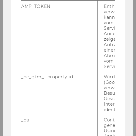
AMP_TOKEN
Enthält ein To
verwendet we
Defensio der Dissertation von Katharina
kann, um eine
Haslinger
vom AMP-Clie
Service abzur
Eucotax-Wintercourse Tilburg 2006
Andere mögli
zeigen Opt-ou
Anfrage im G
Semesteropening SS2006
einen Fehler 
Abrufen einer
Fotos Moot Court 2006
vom AMP Clie
Service an.
Defensio der Dissertation von MMag. Eva
_dc_gtm_--property-id--
Wird von Dou
Burgstaller
(Google Tag 
verwendet, u
Antrittsvorlesung von Prof. Pasquale
Besucher nach
Pistone
Geschlecht o
Interessen zu
identifizieren.
Begrüßung unseres Siemens-Research-
Fellows, Frau Judita Holczerova
_ga
Contains a r
generated use
Vorlesung zum Europäischen Steuerrecht
Using this ID