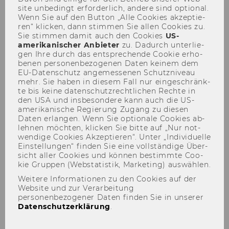
site un­be­dingt er­for­der­lich, an­de­re sind op­tio­nal.
Wenn Sie auf den But­ton „Alle Coo­kies ak­zep­tie­
ren“ kli­cken, dann stim­men Sie allen Coo­kies zu.
Sie stim­men damit auch den Coo­kies
US-​
amerikanischer An­bie­ter
zu. Da­durch un­ter­lie­
gen Ihre durch das ent­spre­chen­de Coo­kie er­ho­
be­nen per­so­nen­be­zo­ge­nen Daten kei­nem dem
Seminar "Aktuelle
EU-​Datenschutz an­ge­mes­se­nen Schutz­ni­veau
mehr. Sie haben in die­sem Fall nur ein­ge­schränk­
Entwicklungen des
te bis keine da­ten­schutz­recht­li­chen Rech­te in
den USA und ins­be­son­de­re kann auch die US-​
Europäischen Steuerrechts
amerikanische Re­gie­rung Zu­gang zu die­sen
20.11.2006"
Daten er­lan­gen. Wenn Sie op­tio­na­le Coo­kies ab­
leh­nen möch­ten, kli­cken Sie bitte auf „Nur not­
wen­di­ge Coo­kies Ak­zep­tie­ren“. Unter „In­di­vi­du­el­le
Ein­stel­lun­gen“ fin­den Sie eine voll­stän­di­ge Über­
sicht aller Coo­kies und kön­nen be­stimm­te Coo­
kie Grup­pen (Web­sta­tis­tik, Mar­ke­ting) aus­wäh­len.
Weitere Informationen zu den Cookies auf der
Website und zur Verarbeitung
personenbezogener Daten finden Sie in unserer
Datenschutzerklärung
.