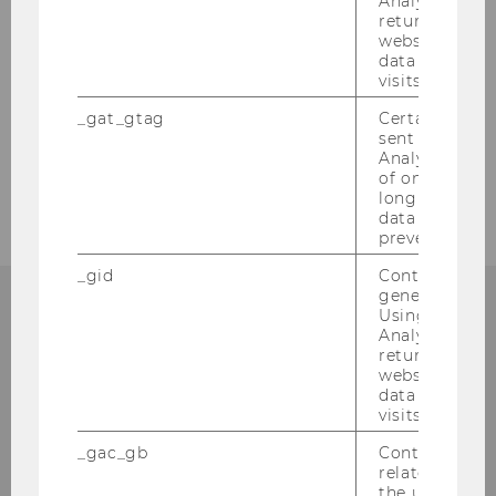
in Lausanne/Schweiz am 10. Februar 2006
Analytics can
returning use
website and 
PWC-Seminar am 25.01.2006
data from pre
visits.
Vernisage
_gat_gtag
Certain data i
sent to Googl
Analytics a 
2005
of once per m
long as it is s
data transfers
prevented.
_gid
Contains a r
generated use
Using this ID
Analytics can
returning use
Institut für
website and 
data from pre
Österreichisches und
visits.
Internationales Steuerrecht
_gac_gb
Contains cam
related infor
Departmentgebäude D3, 2. Stock
the user. If G