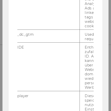
Welthandelsplatz 1
Analytics and
Ads accounts 
1020
Wien
linked, the co
tags on the G
Tel:
+43-1-31336-4890
website read 
E-Mail:
officetaxlaw@wu.ac.at
cookie.
_dc_gtm
Used to throt
request rate.
IDE
Enthält eine
zufallsgenerie
ID. Anhand di
kann Google 
UNSERE SOCIAL MEDIA KANÄLE
über verschie
Websites
domainübergr
wiedererkenn
personalisiert
Instagram
LinkedIn
Werbung auss
player
Dieses Cooki
speichert
nutzerspezifi
Einstellungen