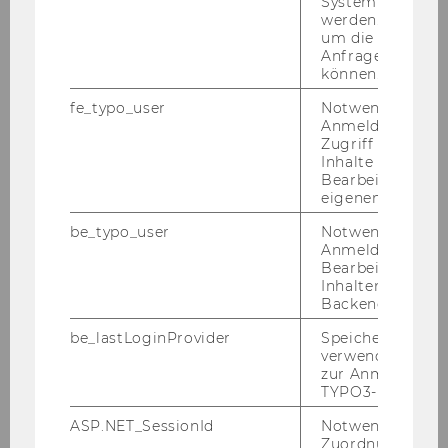
System abgefra
2012
werden. Notwen
um die Antwort 
2011
Anfrage zuordne
können.
2010
fe_typo_user
Notwendig für d
Anmeldung und
Zugriff auf gesc
2009
Inhalte oder zur
Bearbeitung des
eigenen Profils.
2008
be_typo_user
Notwendig für d
Anmeldung und
2007
Bearbeitung von
Inhalten im TYP
Backend.
2006
be_lastLoginProvider
Speichert die zul
verwendete Met
Podiumsdiskussion "Die Praxis der
zur Anmeldung f
TYPO3-Backend.
Steuerberatung - ein Berufsbild in
Veränderung", 27.11.2006
ASP.NET_SessionId
Notwendig, um 
Zuordnung von