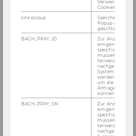
Verwendung vo
Cookies.
2020
site-popup
Speichert ob ein
Popup ausgefüll
geschlossen wur
2019
BACH_PRXY_ID
Zur Anzeige von
2018
einigen WU-
spezifischen Inh
müssen Informa
2017
teilweise von
nachgelagerten
System abgefra
2016
werden. Notwen
um die Antwort 
Anfrage zuordne
2015
können.
BACH_PRXY_SN
Zur Anzeige von
2014
einigen WU-
spezifischen Inh
müssen Informa
2013
teilweise von
nachgelagerten