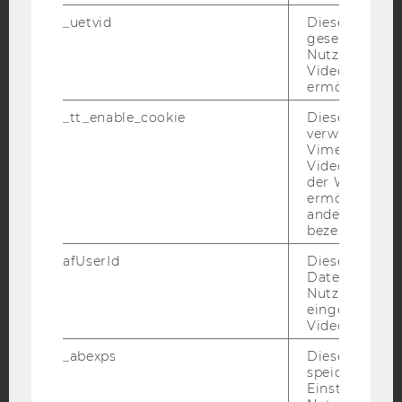
_uetvid
Dieses Cookie
gesetzt, um d
YouTube
Newsletter
Bluesky
Nutzung des 
Videoplayers 
ermöglichen
_tt_enable_cookie
Dieses Cookie
verwendet, u
Vimeo-
IMPRESSUM
Videoeinbett
der WU-Websi
BARRIEREFREIHEITSERKLÄRUNG WEBSEITE
ermöglichen 
andere nicht 
DATENSCHUTZERKLÄRUNG
bezeichnete 
DATENSCHUTZERKLÄRUNG SOCIAL MEDIA
afUserId
Dieses Cooki
DATENSCHUTZERKLÄRUNG
Daten von
STUDIENBEWERBER*INNEN UND STUDIERENDE
Nutzer*innen,
eingebettete
COOKIE EINSTELLUNGEN
Videos intera
_abexps
Dieses Cooki
Barrierefreiheitserklärung
speichert get
Webseite
Einstellungen