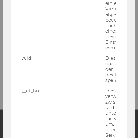
ein eingebett
Vimeo-Video
abgespielt wi
bedeutet, das
nächsten Ans
eines Vimeo-V
bevorzugten
Einstellungen
werden.
vuid
Dieser Cookie
dazu eingeset
den Nutzungs
des Benutzers
Bitte klicken Sie hier um sich für
speichern.
den Newsletter anzumelden!
__cf_bm
Dieses Cookie
verwendet, u
zwischen Men
und Bots zu
unterscheiden.
für Vimeo no
um, um gülti
über die Nutz
Facebook
Instagram
Blog
Service zu s