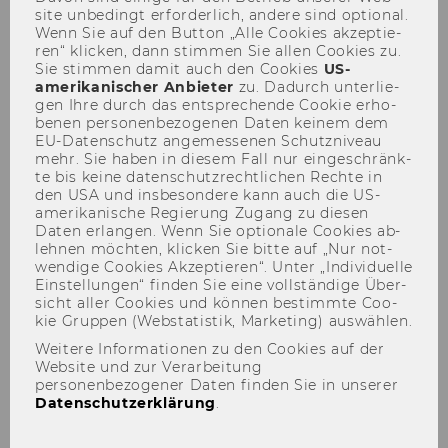
site un­be­dingt er­for­der­lich, an­de­re sind op­tio­nal.
Wenn Sie auf den But­ton „Alle Coo­kies ak­zep­tie­
ren“ kli­cken, dann stim­men Sie allen Coo­kies zu.
Sie stim­men damit auch den Coo­kies
US-​
amerikanischer An­bie­ter
zu. Da­durch un­ter­lie­
gen Ihre durch das ent­spre­chen­de Coo­kie er­ho­
be­nen per­so­nen­be­zo­ge­nen Daten kei­nem dem
Defensio der Dissertation von
EU-​Datenschutz an­ge­mes­se­nen Schutz­ni­veau
mehr. Sie haben in die­sem Fall nur ein­ge­schränk­
MMag. Eva Burgstaller
te bis keine da­ten­schutz­recht­li­chen Rech­te in
den USA und ins­be­son­de­re kann auch die US-​
amerikanische Re­gie­rung Zu­gang zu die­sen
Daten er­lan­gen. Wenn Sie op­tio­na­le Coo­kies ab­
leh­nen möch­ten, kli­cken Sie bitte auf „Nur not­
wen­di­ge Coo­kies Ak­zep­tie­ren“. Unter „In­di­vi­du­el­le
Ein­stel­lun­gen“ fin­den Sie eine voll­stän­di­ge Über­
sicht aller Coo­kies und kön­nen be­stimm­te Coo­
kie Grup­pen (Web­sta­tis­tik, Mar­ke­ting) aus­wäh­len.
Weitere Informationen zu den Cookies auf der
Website und zur Verarbeitung
personenbezogener Daten finden Sie in unserer
Datenschutzerklärung
.