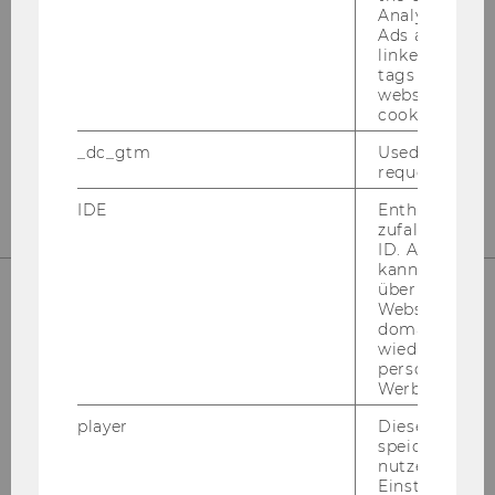
Internationales Steuerrecht
Analytics and
Ads accounts 
Departmentgebäude D3, 2. Stock
linked, the co
Welthandelsplatz 1
tags on the G
website read 
1020
Wien
cookie.
Tel:
+43-1-31336-4890
_dc_gtm
Used to throt
E-Mail:
officetaxlaw@wu.ac.at
request rate.
IDE
Enthält eine
zufallsgenerie
ID. Anhand di
kann Google 
über verschie
Websites
domainübergr
UNSERE SOCIAL MEDIA KANÄLE
wiedererkenn
personalisiert
Werbung auss
player
Dieses Cooki
Instagram
LinkedIn
speichert
nutzerspezifi
Einstellungen