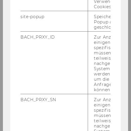
Verwendung vo
Cookies.
2021
site-popup
Speichert ob ein
Popup ausgefüll
geschlossen wur
2020
BACH_PRXY_ID
Zur Anzeige von
einigen WU-
2019
spezifischen Inh
müssen Informa
2018
teilweise von
nachgelagerten
System abgefra
2017
werden. Notwen
um die Antwort 
Anfrage zuordne
2016
können.
BACH_PRXY_SN
Zur Anzeige von
2015
einigen WU-
spezifischen Inh
müssen Informa
2014
teilweise von
nachgelagerten