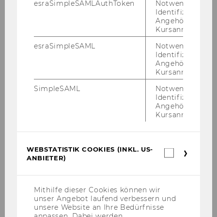
esraSimpleSAMLAuthToken
Notwendig zur
Semesteropening Wintersemester 2006/07
Identifizierung 
Angehörige/r für
Kursanmeldung.
Conference EU Law and 3rd States
esraSimpleSAML
Notwendig zur
Vortrag für chinesische Finanzdelegation
Identifizierung 
September 2006
Angehörige/r für
Kursanmeldung.
Gastvorlesung Prof. Kardach, 30.
SimpleSAML
Notwendig zur
September 2006
Identifizierung 
Angehörige/r für
Kursanmeldung.
SFB-Tagung am 25. September 2006
Jean Monnet Conference, Rust 2006
WEBSTATISTIK COOKIES (INKL. US-
Webstatis
Institutsexkursion nach Zürich, 29. Juni bis
ANBIETER)
Cookies
2. Juli 2006 III
(inkl.
US-
Anbieter)
Institutsexkursion nach Zürich, 29. Juni bis
Mithilfe dieser Cookies können wir
2. Juli 2006 II
unser Angebot laufend verbessern und
unsere Website an Ihre Bedürfnisse
anpassen. Dabei werden