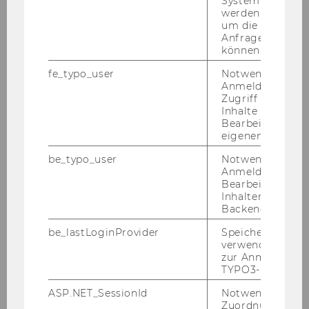
System abgefra
2013
werden. Notwen
um die Antwort 
Anfrage zuordne
2012
können.
fe_typo_user
Notwendig für d
2011
Anmeldung und
Zugriff auf gesc
2010
Inhalte oder zur
Bearbeitung des
eigenen Profils.
2009
be_typo_user
Notwendig für d
Anmeldung und
2008
Bearbeitung von
Inhalten im TYP
Backend.
2007
be_lastLoginProvider
Speichert die zul
verwendete Met
2006
zur Anmeldung f
TYPO3-Backend.
ASP.NET_SessionId
Notwendig, um 
Podiumsdiskussion "Die Praxis der
Zuordnung von
Steuerberatung - ein Berufsbild in