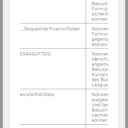
Besucher zu
Veränderung", 27.11.2006
Formulareingab
sicherstellen zu
Seminar "Aktuelle Entwicklungen des
können.
Europäischen Steuerrechts 20.11.2006"
__RequestVerificationToken
Notwendig, um 
Formulareingab
Symposium "Die Rechtskraft von
gegenüber Angri
Bescheiden"
abzusichern.
ESRASOFTSID
Notwendig zur
Tax Talk mit MR Dr. Rainer, November 2006
Identifizierung 
angemeldeten
Verleihung des "Talenta 2006"-Awards an
Benutzers im
Mag. Patrick Plansky
Kursanmeldung
des Business
Language Center
Prof. Lang als Gastprofessor an der Peking
University (PKU) im November 2006
esraSoftWiData
Notwendig um
ausgewählte Sp
PWC-Seminar Oktober 2006
und Sprachkurse
Besuchers
nachverfolgen z
Prof. Lang zum Symposion von Prof.
können.
Mössner in Osnabrück