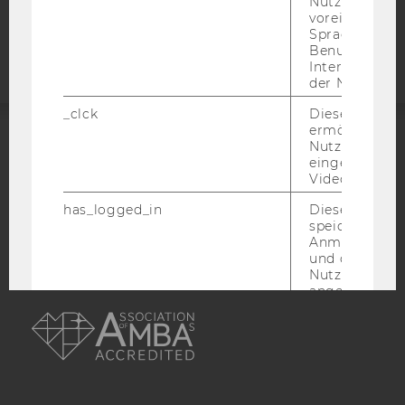
Nutzer*in, zB.
Barrierefreiheitserklärung
voreingestell
Webseite
Sprache, Regi
Benutzernam
Interaktionsd
der Nutzer*in
_clck
Dieses Cooki
ermöglicht di
Nutzung des
ACCREDITED BY:
eingebettete
Video Players
EQUIS
AACSB
has_logged_in
Dieses Cooki
speichert
Anmeldeinfo
und ob sich de
Nutzer*in jem
angemeldet h
AMBA
language
Dieses Cooki
sich die
Spracheinstel
der Nutzer*in
sichergestellt
Vimeo in der