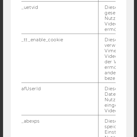
_uetvid
Dieses Cookie
Facebook
Instagram
Blog
gesetzt, um d
Nutzung des 
Videoplayers 
ermöglichen
YouTube
Newsletter
Bluesky
_tt_enable_cookie
Dieses Cookie
verwendet, u
Vimeo-
Videoeinbett
der WU-Websi
ermöglichen 
IMPRESSUM
andere nicht 
bezeichnete 
BARRIEREFREIHEITSERKLÄRUNG WEBSEITE
afUserId
Dieses Cooki
DATENSCHUTZERKLÄRUNG
Daten von
DATENSCHUTZERKLÄRUNG SOCIAL MEDIA
Nutzer*innen,
eingebettete
DATENSCHUTZERKLÄRUNG
Videos intera
STUDIENBEWERBER*INNEN UND STUDIERENDE
_abexps
Dieses Cooki
COOKIE EINSTELLUNGEN
speichert get
Einstellungen