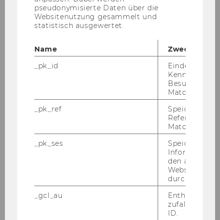
Institutsexkursion nach Zürich, 29. Juni bis
pseudonymisierte Daten über die
2. Juli 2006 I
Websitenutzung gesammelt und
statistisch ausgewertet.
Vortrag mit Prof. Kirchler zur
Steuerpsychologie, Juni 2006
Name
Zweck
Empfang der chinesischen Delegation am
_pk_id
Eindeutige
Kennzeichnun
Institut am 27. Juni 2006
Besuchers du
Matomo.
Symposion zum Internationalen
Steuerrecht, 19. Juni 2006
_pk_ref
Speicherung 
Referrers dur
Matomo.
2. Gedächtnisvorlesung zum Andenken an
Prof. Wolfgang Gassner, Mai 2006
_pk_ses
Speicherung 
Informatione
Institutsabordnung bei Tagung in London
den aktuellen
Mai 2006
Webseitenbe
durch Matom
Prof. Lyal Gastvorlesung Mai 2006
_gcl_au
Enthält eine
zufallsgenerie
Amerikanischer Abend mit Prof. Ruth
ID.