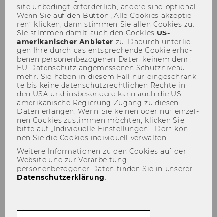
site un­be­dingt er­for­der­lich, an­de­re sind op­tio­nal.
Wenn Sie auf den But­ton „Alle Coo­kies ak­zep­tie­
ren“ kli­cken, dann stim­men Sie allen Coo­kies zu.
Sie stim­men damit auch den Coo­kies
US-​
amerikanischer An­bie­ter
zu. Da­durch un­ter­lie­
gen Ihre durch das ent­spre­chen­de Coo­kie er­ho­
be­nen per­so­nen­be­zo­ge­nen Daten kei­nem dem
EU-​Datenschutz an­ge­mes­se­nen Schutz­ni­veau
Gastvorlesung Prof. Kardach,
mehr. Sie haben in die­sem Fall nur ein­ge­schränk­
30. September 2006
te bis keine da­ten­schutz­recht­li­chen Rech­te in
den USA und ins­be­son­de­re kann auch die US-​
amerikanische Re­gie­rung Zu­gang zu die­sen
Daten er­lan­gen. Wenn Sie kei­nen oder nur ein­zel­
nen Coo­kies zu­stim­men möch­ten, kli­cken Sie
bitte auf „In­di­vi­du­el­le Ein­stel­lun­gen“. Dort kön­
nen Sie die Coo­kies in­di­vi­du­ell ver­wal­ten.
Weitere Informationen zu den Cookies auf der
Website und zur Verarbeitung
personenbezogener Daten finden Sie in unserer
Datenschutzerklärung
.