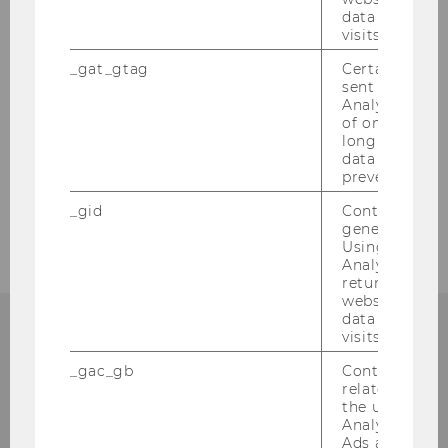
data from pre
Vorlesung zum Europäischen Steuerrecht
visits.
in Lausanne/Schweiz am 10. Februar 2006
_gat_gtag
Certain data i
sent to Googl
PWC-Seminar am 25.01.2006
Analytics a 
of once per m
long as it is s
Vernisage
data transfers
prevented.
2005
_gid
Contains a r
generated use
Using this ID
Analytics can
returning use
website and 
data from pre
visits.
_gac_gb
Contains cam
Institut für
related infor
the user. If G
Österreichisches und
Analytics and
Ads accounts 