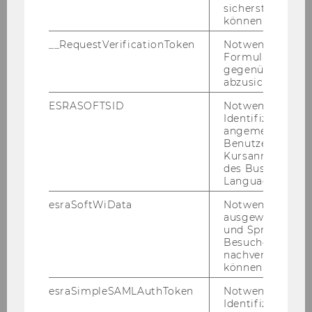
sicherstellen zu
Veränderung", 27.11.2006
können.
Seminar "Aktuelle Entwicklungen des
__RequestVerificationToken
Notwendig, um 
Europäischen Steuerrechts 20.11.2006"
Formulareingab
gegenüber Angri
abzusichern.
Symposium "Die Rechtskraft von
Bescheiden"
ESRASOFTSID
Notwendig zur
Identifizierung 
angemeldeten
Tax Talk mit MR Dr. Rainer, November 2006
Benutzers im
Kursanmeldung
Verleihung des "Talenta 2006"-Awards an
des Business
Mag. Patrick Plansky
Language Center
esraSoftWiData
Notwendig um
Prof. Lang als Gastprofessor an der Peking
ausgewählte Sp
University (PKU) im November 2006
und Sprachkurse
Besuchers
PWC-Seminar Oktober 2006
nachverfolgen z
können.
Prof. Lang zum Symposion von Prof.
esraSimpleSAMLAuthToken
Notwendig zur
Mössner in Osnabrück
Identifizierung 