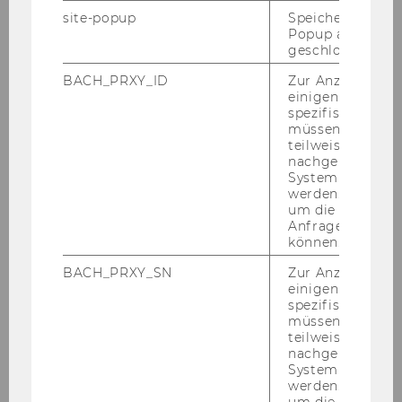
site-popup
Speichert ob ein
Popup ausgefüll
2021
geschlossen wur
BACH_PRXY_ID
Zur Anzeige von
2020
einigen WU-
spezifischen Inh
müssen Informa
2019
teilweise von
nachgelagerten
System abgefra
2018
werden. Notwen
um die Antwort 
2017
Anfrage zuordne
können.
2016
BACH_PRXY_SN
Zur Anzeige von
einigen WU-
spezifischen Inh
2015
müssen Informa
teilweise von
nachgelagerten
2014
System abgefra
werden. Notwen