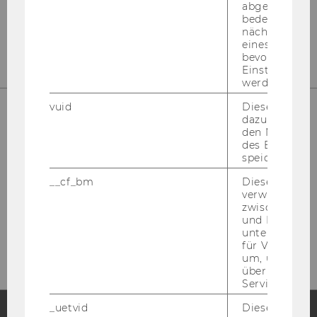
abgespielt wi
bedeutet, das
nächsten Ans
eines Vimeo-V
bevorzugten
Einstellungen
werden.
vuid
Dieser Cookie
dazu eingeset
den Nutzungs
des Benutzers
speichern.
__cf_bm
Dieses Cookie
verwendet, u
zwischen Men
Bitte klicken Sie hier um sich für
und Bots zu
den Newsletter anzumelden!
unterscheiden.
für Vimeo no
um, um gülti
über die Nutz
Service zu s
_uetvid
Dieses Cookie