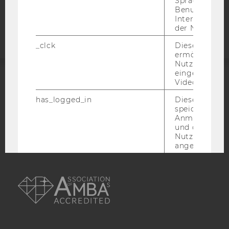
Sprache, Regi
Barrierefreiheitserklärung
Benutzernam
Webseite
Interaktionsd
der Nutzer*in
_clck
Dieses Cooki
ermöglicht di
Nutzung des
eingebettete
Video Players
ACCREDITED BY:
has_logged_in
Dieses Cooki
EQUIS
AACSB
speichert
Anmeldeinfo
und ob sich de
Nutzer*in jem
angemeldet h
language
Dieses Cooki
AMBA
sich die
Spracheinstel
der Nutzer*in
sichergestellt
Vimeo in der
Nutzer ausge
Sprache ersch