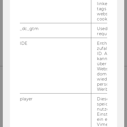
Internationales Steuerrecht
linked, the co
tags on the G
Departmentgebäude D3, 2. Stock
website read 
cookie.
Welthandelsplatz 1
1020
Wien
_dc_gtm
Used to throt
request rate.
Tel:
+43-1-31336-4890
E-Mail:
officetaxlaw@wu.ac.at
IDE
Enthält eine
zufallsgenerie
ID. Anhand di
kann Google 
über verschie
Websites
domainübergr
wiedererkenn
personalisiert
UNSERE SOCIAL MEDIA KANÄLE
Werbung auss
player
Dieses Cooki
speichert
nutzerspezifi
Instagram
LinkedIn
Einstellungen
ein eingebett
Vimeo-Video