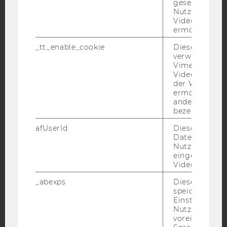
gesetzt, um d
Nutzung des 
Facebook
Instagram
Blog
Videoplayers 
ermöglichen
_tt_enable_cookie
Dieses Cookie
YouTube
Newsletter
Bluesky
verwendet, u
Vimeo-
Videoeinbett
der WU-Websi
ermöglichen 
andere nicht 
bezeichnete 
IMPRESSUM
afUserId
Dieses Cooki
BARRIEREFREIHEITSERKLÄRUNG WEBSEITE
Daten von
Nutzer*innen,
DATENSCHUTZERKLÄRUNG
eingebettete
DATENSCHUTZERKLÄRUNG SOCIAL MEDIA
Videos intera
DATENSCHUTZERKLÄRUNG
_abexps
Dieses Cooki
STUDIENBEWERBER*INNEN UND STUDIERENDE
speichert get
Einstellungen
COOKIE EINSTELLUNGEN
Nutzer*in, zB.
voreingestell