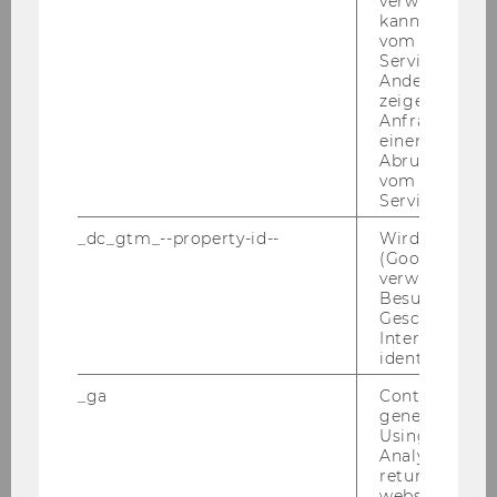
verwendet we
Mason
kann, um eine
vom AMP-Clie
Prof. Pistone in Lodz
Service abzur
Andere mögli
zeigen Opt-ou
Defensio der Dissertation von Katharina
Anfrage im G
Haslinger
einen Fehler 
Abrufen einer
Eucotax-Wintercourse Tilburg 2006
vom AMP Clie
Service an.
Semesteropening SS2006
_dc_gtm_--property-id--
Wird von Dou
(Google Tag 
Fotos Moot Court 2006
verwendet, u
Besucher nach
Geschlecht o
Defensio der Dissertation von MMag. Eva
Interessen zu
Burgstaller
identifizieren.
Antrittsvorlesung von Prof. Pasquale
_ga
Contains a r
Pistone
generated use
Using this ID
Analytics can
Begrüßung unseres Siemens-Research-
returning use
Fellows, Frau Judita Holczerova
website and 