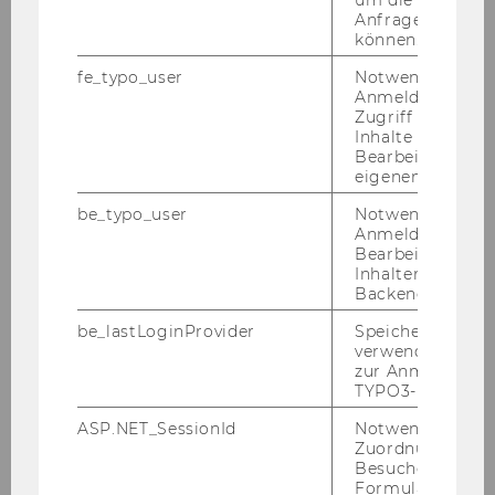
um die Antwort 
2013
Anfrage zuordne
können.
2012
fe_typo_user
Notwendig für d
Anmeldung und
Zugriff auf gesc
2011
Inhalte oder zur
Bearbeitung des
2010
eigenen Profils.
be_typo_user
Notwendig für d
2009
Anmeldung und
Bearbeitung von
Inhalten im TYP
2008
Backend.
be_lastLoginProvider
Speichert die zul
2007
verwendete Met
zur Anmeldung f
TYPO3-Backend.
2006
ASP.NET_SessionId
Notwendig, um 
Zuordnung von
Besucher zu
Podiumsdiskussion "Die Praxis der
Formulareingab
Steuerberatung - ein Berufsbild in