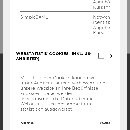
Angehörige/r für
Kursanmeldung.
SimpleSAML
Notwendig zur
Identifizierung 
Angehörige/r für
Kursanmeldung.
WEBSTATISTIK COOKIES (INKL. US-
Webstatis
ANBIETER)
Cookies
(inkl.
US-
Facebook
Instagram
Blog
Anbieter)
Mithilfe dieser Cookies können wir
unser Angebot laufend verbessern und
unsere Website an Ihre Bedürfnisse
anpassen. Dabei werden
YouTube
Newsletter
Bluesky
pseudonymisierte Daten über die
Websitenutzung gesammelt und
statistisch ausgewertet.
Name
Zweck