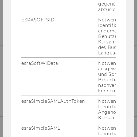
gegenüber Angri
D2 - Welt­han­dels­platz 1
abzusichern.
Wien 1020
ESRASOFTSID
Notwendig zur
Ös­ter­reich
Identifizierung 
angemeldeten
Benutzers im
Kursanmeldung
des Business
Language Center
esraSoftWiData
Notwendig um
Kon­takt
ausgewählte Sp
und Sprachkurse
Tel: +43 1 31336 4288
Besuchers
E-​Mail:
npo­aus­tria@wu.ac.at
nachverfolgen z
können.
Büro: Mo.-Fr. 09:00 bis 17:00
esraSimpleSAMLAuthToken
Notwendig zur
Identifizierung 
Angehörige/r für
Kursanmeldung.
esraSimpleSAML
Notwendig zur
Identifizierung 