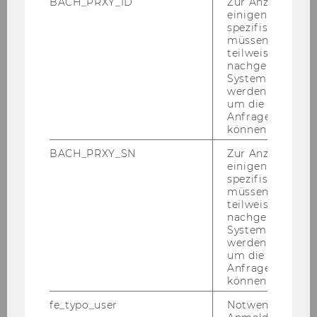
npoLesetipps
BACH_PRXY_ID
Zur Anzeige von
einigen WU-
spezifischen Inh
müssen Informa
teilweise von
Bücher
nachgelagerten
System abgefra
Fachartikel
werden. Notwen
um die Antwort 
Anfrage zuordne
Alt, aber gut! - Lesetipps von Werner
können.
Kerschbaum
BACH_PRXY_SN
Zur Anzeige von
einigen WU-
spezifischen Inh
Systemtheorie und die Praxisrelevanz von
müssen Informa
systemischen Fragen
teilweise von
nachgelagerten
System abgefra
Lebensprinzipien - Werner Kerschbaum
werden. Notwen
um die Antwort 
Führen, Leisten, Leben - Friedmund Malik
Anfrage zuordne
können.
Alles für den Kunden - von Jan Carlzon
fe_typo_user
Notwendig für d