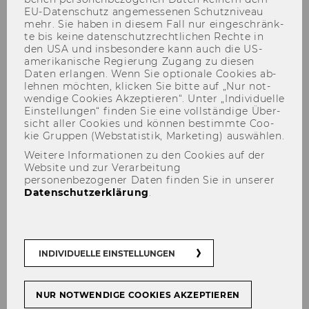
EU-​Datenschutz an­ge­mes­se­nen Schutz­ni­veau
mehr. Sie haben in die­sem Fall nur ein­ge­schränk­
te bis keine da­ten­schutz­recht­li­chen Rech­te in
den USA und ins­be­son­de­re kann auch die US-​
amerikanische Re­gie­rung Zu­gang zu die­sen
Charity Case - Dan Palotta
Daten er­lan­gen. Wenn Sie op­tio­na­le Coo­kies ab­
leh­nen möch­ten, kli­cken Sie bitte auf „Nur not­
wen­di­ge Coo­kies Ak­zep­tie­ren“. Unter „In­di­vi­du­el­le
Ein­stel­lun­gen“ fin­den Sie eine voll­stän­di­ge Über­
sicht aller Coo­kies und kön­nen be­stimm­te Coo­
Cha­ri­ty Case - Dan Pa­lot­ta
kie Grup­pen (Web­sta­tis­tik, Mar­ke­ting) aus­wäh­len.
Weitere Informationen zu den Cookies auf der
Website und zur Verarbeitung
personenbezogener Daten finden Sie in unserer
Datenschutzerklärung
.
INDIVIDUELLE EINSTELLUNGEN
NUR NOTWENDIGE COOKIES AKZEPTIEREN