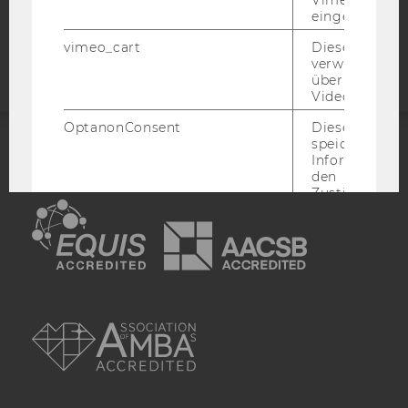
Barrierefreiheitserklärung
eingebettet is
Webseite
vimeo_cart
Dieses Cookie
verwendet, u
überprüfen, wi
Video abgespi
OptanonConsent
Dieses Cooki
speichert
Informatione
ACCREDITED BY:
den
Zustimmungs
EQUIS
AACSB
(Consent) ein
Besuchers.
_scid
Dieses Cookie
verwendet, u
einem/einer
AMBA
Benutzer*in e
eindeutige ID
zuzuweisen
hjSessionBenutzer_
Wird gesetzt,
Benutzer zum
Mal eine Seite