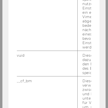
nutzerspezifi
Einstellungen
ein eingebett
npoNewsletter 1/2026
Vimeo-Video
abgespielt wi
npoNewsletter 4/2025
bedeutet, das
nächsten Ans
eines Vimeo-V
npoNewsletter 3/2025
bevorzugten
Einstellungen
werden.
npoNewsletter 2/2025
vuid
Dieser Cookie
dazu eingeset
npoNewsletter 1/2025
den Nutzungs
des Benutzers
speichern.
npoNewsletter 4/2024
__cf_bm
Dieses Cookie
verwendet, u
npoNewsletter 3/2024
zwischen Men
und Bots zu
unterscheiden.
npoNewsletter 2/2024
für Vimeo no
um, um gülti