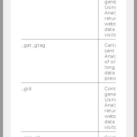
generated use
Using this ID
ZUM IN­HALTS­VER­ZEICH­NIS
Analytics can
returning use
website and 
data from pre
visits.
_gat_gtag
Certain data i
Newsletter
sent to Googl
Analytics a 
of once per m
long as it is s
Anmeldung Aussendungen/Newsletter
data transfers
npoAustria
prevented.
_gid
Contains a r
npoNewsletter 2/2026
generated use
Using this ID
Analytics can
returning use
Willkommen
website and 
data from pre
Aktuelles
visits.