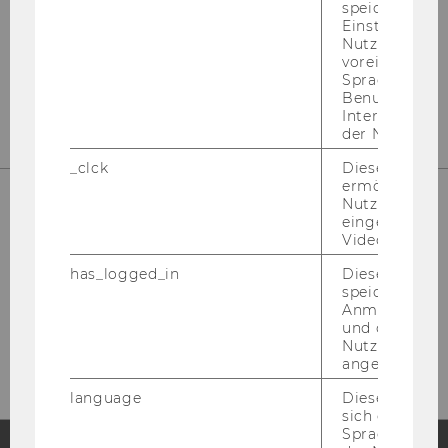
Kon­takt
speichert get
Einstellungen
Tel: +43 1 31336 4288
Nutzer*in, zB.
E-​Mail:
npo­aus­tria@wu.ac.at
voreingestell
Sprache, Regi
Büro: Mo.-Fr. 09:00 bis 17:00
Benutzernam
Interaktionsd
der Nutzer*in
_clck
Dieses Cooki
ermöglicht di
Nutzung des
eingebettete
Video Players
has_logged_in
Dieses Cooki
speichert
Anmeldeinfo
und ob sich de
Nutzer*in jem
angemeldet h
language
Dieses Cooki
sich die
Spracheinstel