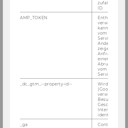
zufallsgenerie
ID.
AMP_TOKEN
Enthält ein To
verwendet we
kann, um eine
vom AMP-Clie
Service abzur
Andere mögli
zeigen Opt-ou
Anfrage im G
Wir wün­schen Ihnen eine span­nen­de Lek­tü­re
einen Fehler 
Abrufen einer
und be­dan­ken uns bei allen, die Bei­trä­ge ge­lie­
vom AMP Clie
fert und The­men an­ge­regt haben.
Service an.
_dc_gtm_--property-id--
Wird von Dou
Herz­li­che Grüße
(Google Tag 
verwendet, u
Doris Scho­ber & Eva More-​Hollerweger
Besucher nach
Geschlecht o
www.npo­aus­tria.at
Interessen zu
identifizieren.
_ga
Contains a r