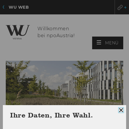
WU WEB
Willkommen
bei npoAustria!
HAU
MENÜ
ÖFF
Coo
Ihre Daten, Ihre Wahl.
Con
sch