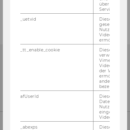
npoNewsletter 1/2024
über die Nutz
Service zu s
Ältere npoNewsletter
_uetvid
Dieses Cookie
gesetzt, um d
Nutzung des 
Videoplayers 
ermöglichen
_tt_enable_cookie
Dieses Cookie
verwendet, u
Vimeo-
npo­Aus­tria
Videoeinbett
der WU-Websi
D2 - Welt­han­dels­platz 1
ermöglichen 
Wien 1020
andere nicht 
bezeichnete 
Ös­ter­reich
afUserId
Dieses Cooki
Daten von
Nutzer*innen,
eingebettete
Videos intera
_abexps
Dieses Cooki