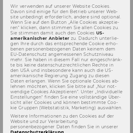
Wir ver­wen­den auf un­se­rer Web­site Coo­kies.
Davon sind ei­ni­ge für den Be­trieb un­se­rer Web­
site un­be­dingt er­for­der­lich, an­de­re sind op­tio­nal.
Wenn Sie auf den But­ton „Alle Coo­kies ak­zep­tie­
npoNewsletter 2/2026
ren“ kli­cken, dann stim­men Sie allen Coo­kies zu.
Sie stim­men damit auch den Coo­kies
US-​
amerikanischer An­bie­ter
zu. Da­durch un­ter­lie­
gen Ihre durch das ent­spre­chen­de Coo­kie er­ho­
be­nen per­so­nen­be­zo­ge­nen Daten kei­nem dem
EU-​Datenschutz an­ge­mes­se­nen Schutz­ni­veau
Liebe Le­se­rin, lie­ber Leser!
mehr. Sie haben in die­sem Fall nur ein­ge­schränk­
te bis keine da­ten­schutz­recht­li­chen Rech­te in
den USA und ins­be­son­de­re kann auch die US-​
amerikanische Re­gie­rung Zu­gang zu die­sen
Daten er­lan­gen. Wenn Sie op­tio­na­le Coo­kies ab­
leh­nen möch­ten, kli­cken Sie bitte auf „Nur not­
wen­di­ge Coo­kies Ak­zep­tie­ren“. Unter „In­di­vi­du­el­le
Ein­stel­lun­gen“ fin­den Sie eine voll­stän­di­ge Über­
sicht aller Coo­kies und kön­nen be­stimm­te Coo­
kie Grup­pen (Web­sta­tis­tik, Mar­ke­ting) aus­wäh­len.
Weitere Informationen zu den Cookies auf der
Website und zur Verarbeitung
personenbezogener Daten finden Sie in unserer
Datenschutzerklärung
.