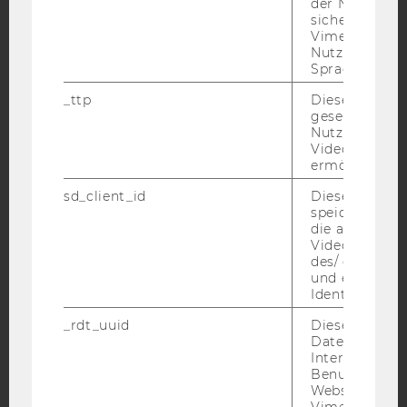
der Nutzer*in
sichergestellt
Vimeo in der
Facebook
Instagram
Blog
Nutzer ausge
Sprache ersch
_ttp
Dieser Cookie
YouTube
Newsletter
Bluesky
gesetzt, um d
Nutzung des 
Videoplayers 
ermöglichen
sd_client_id
Dieses Cooki
speichert Dat
IMPRESSUM
die aktuellen
Videoeinstell
BARRIEREFREIHEITSERKLÄRUNG WEBSEITE
des/ der Benu
DATENSCHUTZERKLÄRUNG
und einen per
Identifikatio
DATENSCHUTZERKLÄRUNG SOCIAL MEDIA
_rdt_uuid
Dieses Cooki
DATENSCHUTZERKLÄRUNG
Daten über di
STUDIENBEWERBER*INNEN UND STUDIERENDE
Interaktionen
Benutzer*inne
COOKIE EINSTELLUNGEN
Websites, auf
Vimeo-Video