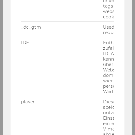
linked, the co
tags on the G
website read 
ÖFFNUNGSZEITEN WÄHREND DES
cookie.
SEMESTERS
_dc_gtm
Used to throt
request rate.
IDE
Enthält eine
zufallsgenerie
ID. Anhand di
Mo - Do
: 10:00 - 12:00
kann Google 
und 14:00 - 15:00
über verschie
Bitte be­nut­zen Sie das
Websites
domainübergr
Tür­tele­fon DW 5710
wiedererkenn
personalisiert
Werbung auss
Fr ge­schlos­sen
player
Dieses Cooki
speichert
nutzerspezifi
Einstellungen
ein eingebett
Vimeo-Video
abgespielt wi