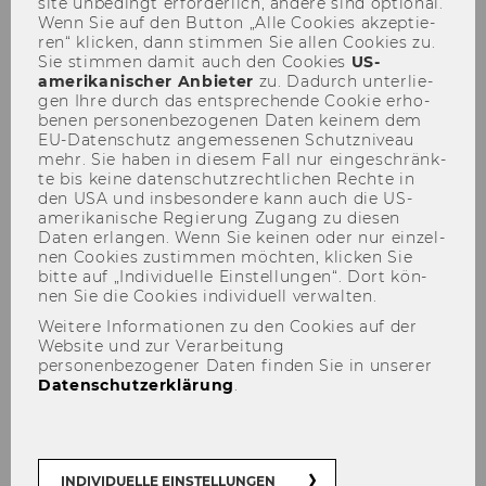
site un­be­dingt er­for­der­lich, an­de­re sind op­tio­nal.
Wenn Sie auf den But­ton „Alle Coo­kies ak­zep­tie­
ren“ kli­cken, dann stim­men Sie allen Coo­kies zu.
Sie stim­men damit auch den Coo­kies
US-​
amerikanischer An­bie­ter
zu. Da­durch un­ter­lie­
gen Ihre durch das ent­spre­chen­de Coo­kie er­ho­
be­nen per­so­nen­be­zo­ge­nen Daten kei­nem dem
EU-​Datenschutz an­ge­mes­se­nen Schutz­ni­veau
Institut für Nonprofit
mehr. Sie haben in die­sem Fall nur ein­ge­schränk­
te bis keine da­ten­schutz­recht­li­chen Rech­te in
Management und Governance
den USA und ins­be­son­de­re kann auch die US-​
amerikanische Re­gie­rung Zu­gang zu die­sen
Daten er­lan­gen. Wenn Sie kei­nen oder nur ein­zel­
nen Coo­kies zu­stim­men möch­ten, kli­cken Sie
bitte auf „In­di­vi­du­el­le Ein­stel­lun­gen“. Dort kön­
nen Sie die Coo­kies in­di­vi­du­ell ver­wal­ten.
Weitere Informationen zu den Cookies auf der
Am Institut für Nonprofit Management
Website und zur Verarbeitung
und Governance forschen und lehren wir
personenbezogener Daten finden Sie in unserer
zu Governance- und Management-
Datenschutzerklärung
.
Themen für Nonprofit Organisationen
und Sozialunternehmen, zum
zivilgesellschaftlichen Engagement von
INDIVIDUELLE EINSTELLUNGEN