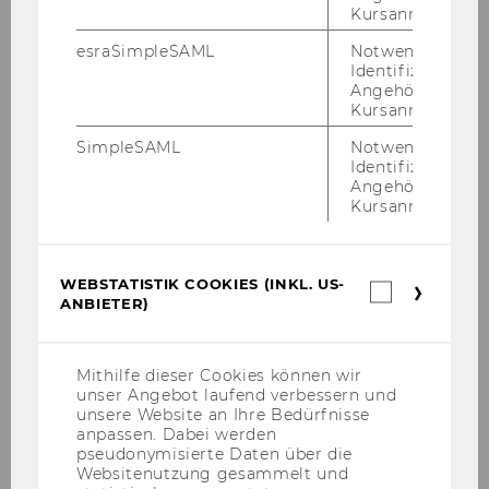
Kursanmeldung.
esraSimpleSAML
Notwendig zur
Identifizierung 
Angehörige/r für
Kursanmeldung.
SimpleSAML
Notwendig zur
Identifizierung 
Angehörige/r für
12. Juni 2026
Kursanmeldung.
Wiley zeichnet Artikel als „Top Viewed
Article 2025" aus
Der Open-​Access-Artikel „The Many In­di­ca­tors
WEBSTATISTIK COOKIES (INKL. US-
Webstatis
of Non­pro­fit Suc­cess as Seen by Non­pro­fit Lea­
ANBIETER)
Cookies
ders"
(inkl.
US-
Anbieter)
Mithilfe dieser Cookies können wir
unser Angebot laufend verbessern und
unsere Website an Ihre Bedürfnisse
anpassen. Dabei werden
pseudonymisierte Daten über die
Websitenutzung gesammelt und