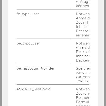
Anfrage zuordne
können.
fe_typo_user
Notwendig für d
Anmeldung und
Zugriff auf gesc
Inhalte oder zur
Bearbeitung des
eigenen Profils.
be_typo_user
Notwendig für d
Anmeldung und
Bearbeitung von
Inhalten im TYP
Backend.
be_lastLoginProvider
Speichert die zul
verwendete Met
zur Anmeldung f
TYPO3-Backend.
ASP.NET_SessionId
Notwendig, um 
Zuordnung von
Besucher zu
16. Juni 2026
Formulareingab