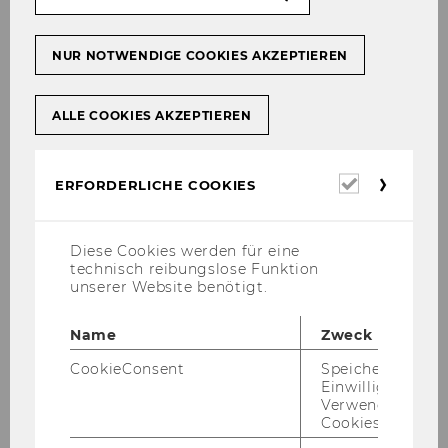
Bürger*innen und zum Nonprofit Sektor
in seiner Gesamtheit. Unsere
Erkenntnisse vermitteln wir an unsere
NUR NOTWENDIGE COOKIES AKZEPTIEREN
Fachöffentlichkeit, an die NPO-Praxis
und an unsere Studierenden.
ALLE COOKIES AKZEPTIEREN
Erforderl
ERFORDERLICHE COOKIES
Cookies
Diese Cookies werden für eine
technisch reibungslose Funktion
unserer Website benötigt.
Name
Zweck
CookieConsent
Speichert Ihre
Einwilligung zur
Verwendung vo
Cookies.