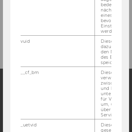
ÖFFNUNGSZEITEN WÄHREND DER
bedeutet, das
nächsten Ans
FERIEN
eines Vimeo-V
bevorzugten
Einstellungen
werden.
vuid
Dieser Cookie
Bitte be­nut­zen Sie das Tür­tele­fon.
dazu eingeset
den Nutzungs
des Benutzers
speichern.
__cf_bm
Dieses Cookie
verwendet, u
zwischen Men
und Bots zu
Facebook
Instagram
Blog
unterscheiden.
für Vimeo no
um, um gülti
über die Nutz
YouTube
Newsletter
Bluesky
Service zu s
_uetvid
Dieses Cookie
gesetzt, um d