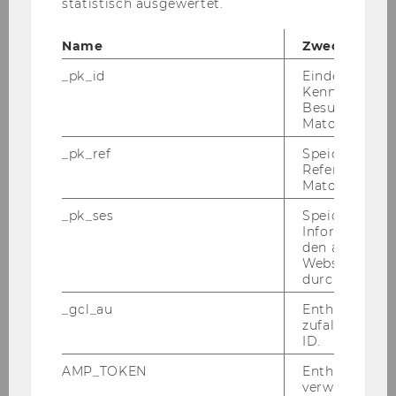
statistisch ausgewertet.
Name
Zweck
_pk_id
Eindeutige
Kennzeichnun
Besuchers du
Matomo.
_pk_ref
Speicherung 
Referrers dur
Matomo.
_pk_ses
Speicherung 
Informatione
den aktuellen
Webseitenbe
durch Matom
_gcl_au
Enthält eine
zufallsgenerie
ID.
AMP_TOKEN
Enthält ein To
verwendet we