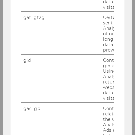
data from pre
visits.
26. März 2026
_gat_gtag
Certain data i
WU verleiht Ehrensenator-Titel an Boris
sent to Googl
Marte
Analytics a 
of once per m
Boris Marte, lang­jäh­ri­ger CEO und nun Se­ni­or
long as it is s
data transfers
Ad­vi­ser to the Board der ERSTE Stif­tung, wurde
prevented.
der Titel des Eh­ren­se­na­tors ver­lie­hen.
_gid
Contains a r
generated use
Using this ID
Analytics can
returning use
GE­SAMT­ÜBER­SICHT ALLER NEWS­MEL­DUN­GEN
website and 
data from pre
visits.
_gac_gb
Contains cam
related infor
the user. If G
Analytics and
Ads accounts 