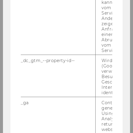
kann, um eine
vom AMP-Clie
Service abzur
12. Mai 2026
Andere mögli
Neuer Enzyklopädie-Eintrag erschienen:
zeigen Opt-ou
Anfrage im G
Raiffeisen Banks
einen Fehler 
Anna Pichler-​Theurl und Flo­ren­ti­ne Maier
Abrufen einer
vom AMP Clie
schrei­ben über den Ur­sprung und die heu­ti­ge
Service an.
Ein­ord­nung von
_dc_gtm_--property-id--
Wird von Dou
(Google Tag 
verwendet, u
Besucher nach
Geschlecht o
Interessen zu
identifizieren.
_ga
Contains a r
generated use
Using this ID
Analytics can
returning use
website and 